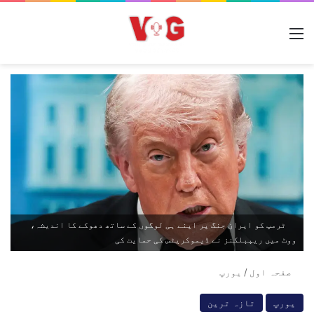
مینو
ٹرمپ کو ایران جنگ پر اپنے ہی لوگوں کے ساتھ دھوکے کا اندیشہ،
ووٹ میں ریپبلکنز نے ڈیموکریٹس کی حمایت کی
صفحہ اول
/
یورپ
یورپ
تازہ ترین