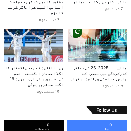
دائرہ کار میں لانے کا مطالبہ
مختصر فلموں کے ذریعے جنگ کے
ا
ئ
انسانی المیے کو اجاگر کرنے
7 گھنٹے ago
ر
ی
کا عزم
و
س
7 گھنٹے ago
ں
ا
س
ز
م
ش
ی
ت
ت
ھ
4
ی
2
؟
ط
ا
مالی سال 2025-26 کی معاشی
ویسٹ انڈیز کے بعد پاکستان کا
ی
م
کارکردگی میں بہتری کے
اگلا امتحان انگلینڈ، تین
ا
ر
باوجود ساختی چیلنجز برقرار
ٹیسٹ میچوں کی اہم سیریز 19
ر
ی
اگست سے شروع ہوگی
8 گھنٹے ago
ے
ک
10 گھنٹے ago
ا
ہ
و
ا
ر
و
Follow Us
M
ر
Q
ا
0
0
-
س
Followers
Fans