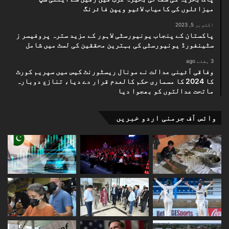
میزائلوں کی کامیاب لائیو ویپن فائرنگ
اکتوبر 5, 2023
پاکستان کے پنجاب یونیورسٹی لاہور کے مزید سترہ پروفیسر ز
سٹینفورڈ یونیورسٹی کی بہترین محققین کی لسٹ میں شامل
3 ہفتے ago
وفاقی آئینی عدالت نے مونال ریسٹورنٹ کیس میں سپریم کورٹ
کا 2024 کا مسماری حکم کالعدم قرار دے دیا، تنازع دوبارہ
ماتحت عدالتوں کو بھجوا دیا
وائس آف جرمنی اردو خبریں