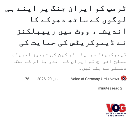
ٹرمپ کو ایران جنگ پر اپنے ہی
لوگوں کے ساتھ دھوکے کا
اندیشہ، ووٹ میں ریپبلکنز
نے ڈیموکریٹس کی حمایت کی
ڈیموکریٹک سینیٹر ٹم کین کی تجویز امریکی
مسلح افواج کو ایران کے اندر یا اس کے خلاف
دشمنی سے ہٹائیں۔
Voice of Germany Urdu News
S
مئی 20, 2026
76
e
2 minutes read
n
d
a
n
e
m