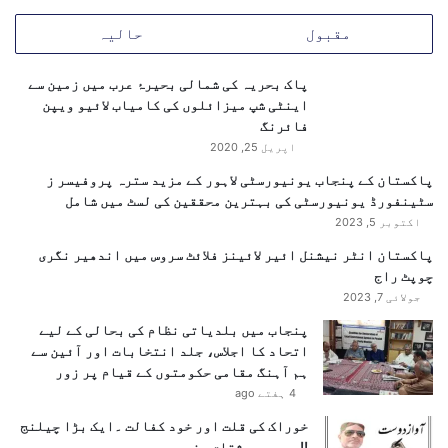
ا
مقبول
حالیہ
د
ک
پاک بحریہ کی شمالی بحیرۂ عرب میں زمین سے
و
اینٹی شپ میزائلوں کی کامیاب لائیو ویپن
ا
فائرنگ
ق
ت
اپریل 25, 2020
د
پاکستان کے پنجاب یونیورسٹی لاہور کے مزید سترہ پروفیسر ز
ا
سٹینفورڈ یونیورسٹی کی بہترین محققین کی لسٹ میں شامل
ر
اکتوبر 5, 2023
س
و
پاکستان انٹر نیشنل ائیر لائینز فلائٹ سروس میں اندھیر نگری
ن
چوپٹ راج
پ
جولائی 7, 2023
ن
پنجاب میں بلدیاتی نظام کی بحالی کے لیے
ے
اتحاد کا اجلاس، جلد انتخابات اور آئین سے
ک
ہم آہنگ مقامی حکومتوں کے قیام پر زور
ا
4 ہفتے ago
ب
ڑ
خوراک کی قلت اور خود کفالت ۔ایک بڑا چیلنج
ا
!!……پیر مشتاق رضوی