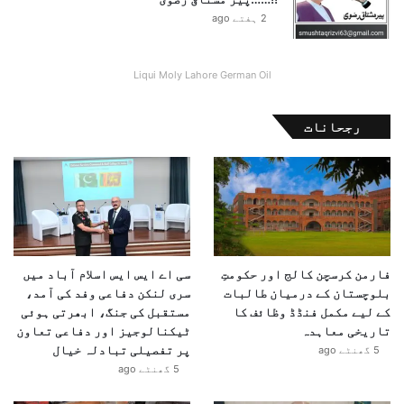
ا
2 ہفتے ago
ن
ک
ش
Liqui Moly Lahore German Oil
ا
ف
رجحانات
فارمن کرسچن کالج اور حکومتِ
سی اے ایس ایس اسلام آباد میں
بلوچستان کے درمیان طالبات
سری لنکن دفاعی وفد کی آمد،
کے لیے مکمل فنڈڈ وظائف کا
مستقبل کی جنگ، ابھرتی ہوئی
تاریخی معاہدہ
ٹیکنالوجیز اور دفاعی تعاون
پر تفصیلی تبادلہ خیال
5 گھنٹے ago
5 گھنٹے ago