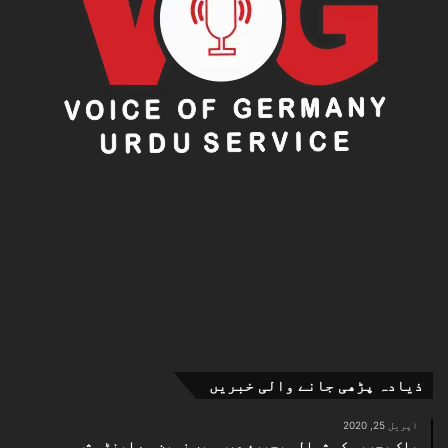
ذیادہ پڑھی جانے والی خبریں
اپریل 25, 2020
پاک بحریہ کی شمالی بحیرۂ عرب میں زمین سے اینٹی شپ