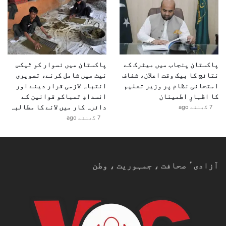
پاکستان پنجاب میں میٹرک کے
پاکستان میں نسوار کو ٹیکس
نتائج کا بیک وقت اعلان، شفاف
نیٹ میں شامل کرنے، تصویری
امتحانی نظام پر وزیر تعلیم
انتباہ لازمی قرار دینے اور
کا اظہارِ اطمینان
انسدادِ تمباکو قوانین کے
دائرہ کار میں لانے کا مطالبہ
7 گھنٹے ago
7 گھنٹے ago
آزادیٴ صحافت ، جمہوریت ، وطن