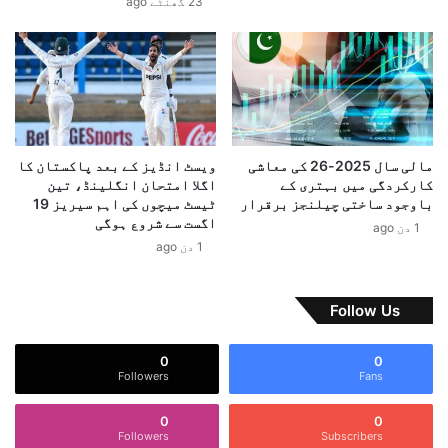
23 گھنٹے ago
.
.
.
.
.
ن
ا
ص
مالی سال 2025-26 کی معاشی
ویسٹ انڈیز کے بعد پاکستان کا
ف
کارکردگی میں بہتری کے
اگلا امتحان انگلینڈ، تین
ا
باوجود ساختی چیلنجز برقرار
ٹیسٹ میچوں کی اہم سیریز 19
اگست سے شروع ہوگی
ع
1 دن ago
و
1 دن ago
ا
ن
Follow Us
0
0
Followers
Fans
0
0
Followers
Subscribers