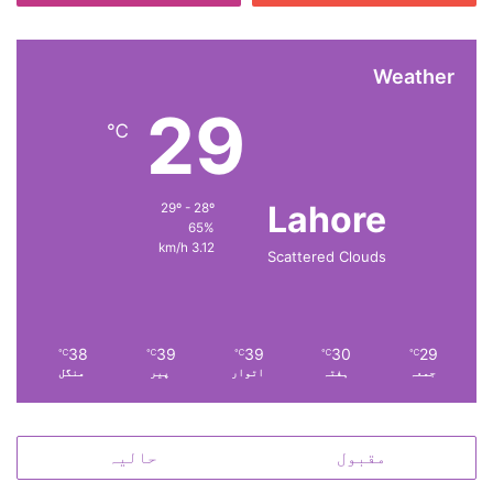
Weather
29
℃
Lahore
29º - 28º
65%
3.12 km/h
Scattered Clouds
38
39
39
30
29
℃
℃
℃
℃
℃
جمعہ
ہفتہ
اتوار
پیر
منگل
مقبول
حالیہ