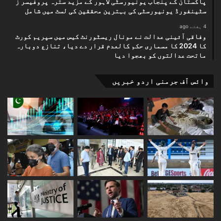
پاکستان کے پنجاب یونیورسٹی لاہور کے مزید سترہ پروفیسر ز
سٹینفورڈ یونیورسٹی کی بہترین محققین کی لسٹ میں شامل
4 ہفتے ago
وفاقی آئینی عدالت نے مونال ریسٹورنٹ کیس میں سپریم کورٹ
کا 2024 کا مسماری حکم کالعدم قرار دے دیا، تنازع دوبارہ
ماتحت عدالتوں کو بھجوا دیا
وائس آف جرمنی اردو خبریں