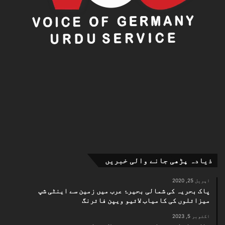
ذیادہ پڑھی جانے والی خبریں
اپریل 25, 2020
پاک بحریہ کی شمالی بحیرۂ عرب میں زمین سے اینٹی شپ
میزائلوں کی کامیاب لائیو ویپن فائرنگ
اکتوبر 5, 2023