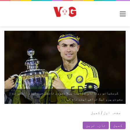
مینو
کرسٹیانو رونالڈو نے اپنا پہلا سعودی ٹائٹل جیت لیا، النصر نے
سعودی پرو لیگ ٹرافی اپنے نام کی
صفحہ اول
/
کھیل
کھیل
تازہ ترین