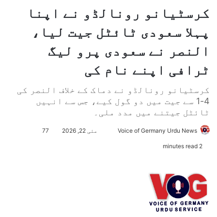
کرسٹیانو رونالڈو نے اپنا
پہلا سعودی ٹائٹل جیت لیا،
النصر نے سعودی پرو لیگ
ٹرافی اپنے نام کی
کرسٹیانو رونالڈو نے دماک کے خلاف النصر کی
4-1 سے جیت میں دو گول کیے، جس سے انہیں
ٹائٹل جیتنے میں مدد ملی۔
Voice of Germany Urdu News
S
مئی 22, 2026
77
e
2 minutes read
n
d
a
n
e
m