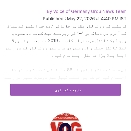
a
By
Voice of Germany Urdu News Team
i
l
Published : May 22, 2026 at 4:40 PM IST
کرسٹیانو رونالڈو بظاہر جذباتی تھے جب النصر نے سیزن
کے آخری دن دماک پر 4-1 کی زبردست جیت کے ساتھ سعودی
پرو لیگ ٹائٹل جیت لیا۔ کلب نے 2019 کے بعد اپنا پہلا
لیگ ٹائٹل جیتا، اور سعودی عرب میں رونالڈو کے دور میں
اپنا پہلا بڑا ٹائٹل اپنے نام کیا۔
اس جیت کے ساتھ النصر نے 86 پوائنٹس کے ساتھ سیزن کا
اختتام کیا جو کہ پوائنٹس ٹیبل میں دوسرے نمبر پر رہنے
والے الہلال سے صرف دو آگے ہیں۔ الہلال نے اپنا آخری لیگ
مزید دکھائیں
میچ الفیحہ کے خلاف 1-0 سے جیتا اور 84 پوائنٹس کے ساتھ
سیزن کا اختتام کیا۔
رونالڈو چیمپئن شپ میں دو گول کر کے شو کے سٹار رہے۔
ساڈیو مانے اور کنگسلے کومان نے بھی کوچ جارج جیسس کی
قیادت میں شاندار کارکردگی کا مظاہرہ کرتے ہوئے ایک