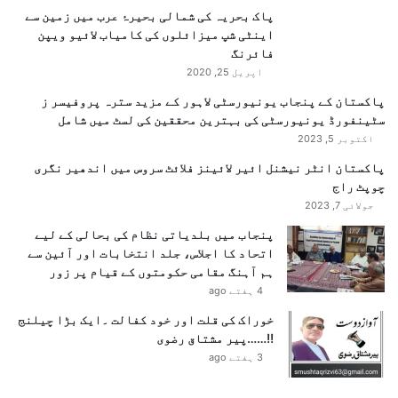
پاک بحریہ کی شمالی بحیرۂ عرب میں زمین سے
اینٹی شپ میزائلوں کی کامیاب لائیو ویپن
فائرنگ
اپریل 25, 2020
پاکستان کے پنجاب یونیورسٹی لاہور کے مزید سترہ پروفیسر ز
سٹینفورڈ یونیورسٹی کی بہترین محققین کی لسٹ میں شامل
اکتوبر 5, 2023
پاکستان انٹر نیشنل ائیر لائینز فلائٹ سروس میں اندھیر نگری
چوپٹ راج
جولائی 7, 2023
پنجاب میں بلدیاتی نظام کی بحالی کے لیے
اتحاد کا اجلاس، جلد انتخابات اور آئین سے
ہم آہنگ مقامی حکومتوں کے قیام پر زور
4 ہفتے ago
خوراک کی قلت اور خود کفالت ۔ایک بڑا چیلنج
!!……پیر مشتاق رضوی
3 ہفتے ago