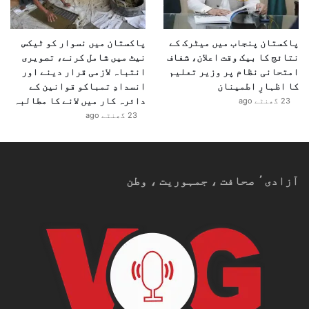
پاکستان پنجاب میں میٹرک کے
پاکستان میں نسوار کو ٹیکس
نتائج کا بیک وقت اعلان، شفاف
نیٹ میں شامل کرنے، تصویری
امتحانی نظام پر وزیر تعلیم
انتباہ لازمی قرار دینے اور
کا اظہارِ اطمینان
انسدادِ تمباکو قوانین کے
دائرہ کار میں لانے کا مطالبہ
23 گھنٹے ago
23 گھنٹے ago
آزادیٴ صحافت ، جمہوریت ، وطن