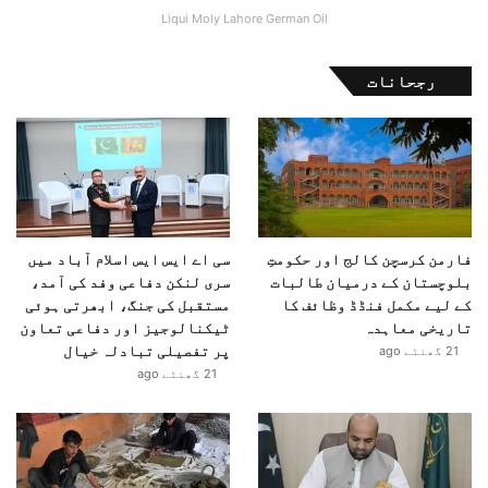
Liqui Moly Lahore German Oil
رجحانات
فارمن کرسچن کالج اور حکومتِ
سی اے ایس ایس اسلام آباد میں
بلوچستان کے درمیان طالبات
سری لنکن دفاعی وفد کی آمد،
کے لیے مکمل فنڈڈ وظائف کا
مستقبل کی جنگ، ابھرتی ہوئی
تاریخی معاہدہ
ٹیکنالوجیز اور دفاعی تعاون
پر تفصیلی تبادلہ خیال
21 گھنٹے ago
21 گھنٹے ago