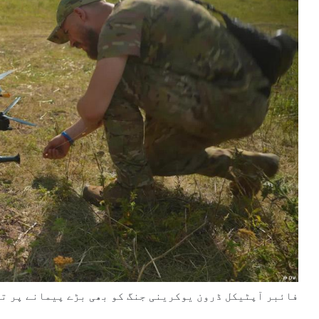
فائبر آپٹیکل ڈرون یوکرینی جنگ کو بھی بڑے پیمانے پر ت