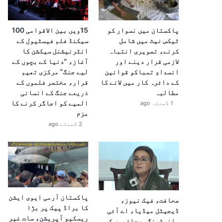
پاکستان میں نسوار کو
15ویں بین الاقوامی 100
ٹیکس نیٹ میں شامل
سیکنڈ فلم فیسٹیول کے
کرنے، تصویری انتباہ
انٹرنیشنل سیکشن کا
لازمی قرار دینے اور
آغاز، "دنیا کے بچوں کے
انسدادِ تمباکو قوانین
لیے جنگ” مرکزی تھیم
کے دائرہ کار میں لانے کا
قرار، مختصر فلموں کے
مطالبہ
ذریعے جنگ کے انسانی
المیے کو اجاگر کرنے کا
1 گھنٹہ ago
عزم
2 گھنٹے ago
پاکستان آرمی ایوی ایشن
صحافت، فیک نیوز،
کا براڈ پیک پر بڑا
ڈیجیٹل میڈیا، اے آئی
ریسکیو آپریشن، سات غیر
مانیٹرنگ، صحافیوں کی