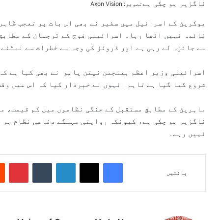
ناگزیر ہو چکی ہے
تصویر: Axon Vision
یوکرین کے اسرائیل میں سفیر نے بھی اس بات پر تعجب ظاہر
فائدہ نہیں اٹھا رہا۔ اسرائیلی فوج کے ترجمان کے مطابق 
سے جائزہ لے رہی ہے اور ڈرونز کی وجہ سے خطرات سے نمٹنے 
اسرائیلی وزیر اعظم بینجمن نیتن یاہو نے بھی کہا ہے کہ 
شروع کیا گیا ہے تاہم انہوں نے خبردار کیا کہ اس میں وقت
ماہرین کے مطابق مستقبل کے جنگی نظاموں میں کم قیمت، م
ناگزیر ہو چکی ہے، کیونکہ روایتی مہنگے دفاعی نظام ہر ق
نہیں رہے۔
Pinterest
Tumblr
LinkedIn
X
Facebook
بانٹیں