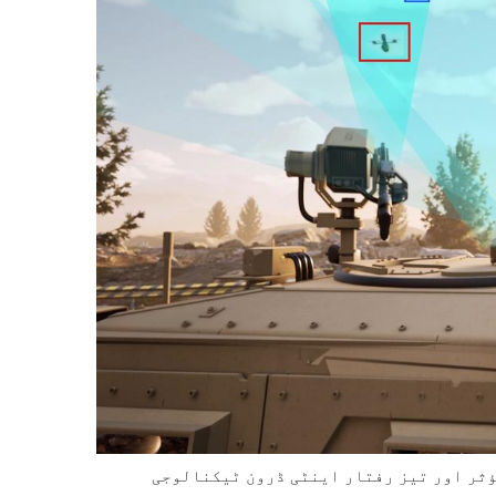
ؤثر اور تیز رفتار اینٹی ڈرون ٹیکنالوجی