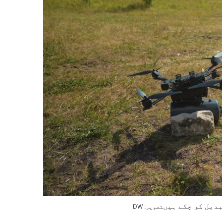
بدیل کر چکے ہیں
تصویر: DW