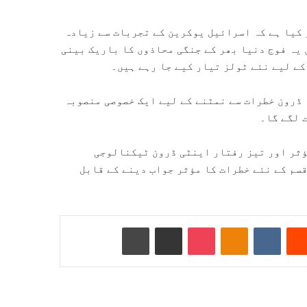
 کیا ہے کہ اسرائیل یوکرین کے تجربات سے زیادہ
یہ فوج دنیا بھر کے جنگی محاذوں کا باریک بینی
کے لیے نئے ٹولز تیار کیے جا رہے ہیں۔
ڈرون خطرات سے نمٹنے کے لیے ایک خصوصی منصوبہ
 لگے گا۔
ؤثر اور تیز رفتار اینٹی ڈرون ٹیکنالوجی
سم کے نئے خطرات کا مؤثر جواب دینے کے قابل
Reddit
VKontakte
Odnoklassniki
Pocket
ای میل کے ذریعے شیئر کریں
پرنٹ کریں