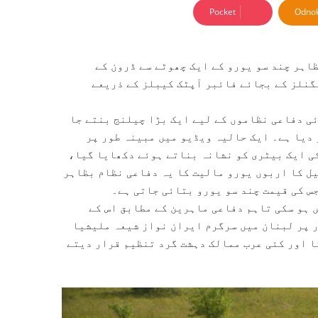
Pocket
Odnok
اہر چند سو یورو کے ایک چھوٹے سے ڈرون کے
سگنلز کے بجائے فائبر آپٹک کیبلز کے ذریعے
ئی دفاعی نظاموں کے لیے ایک بڑا چیلنج بنتے جا
 دیا ہے۔ ایک حالیہ ویڈیو میں مبینہ طور پر
کی ایک بیٹری کو نشانہ بناتے ہوئے دکھایا گیا،
یل کا اربوں یورو مالیت کا یہ دفاعی نظام بظاہر
س کی قیمت چند سو یورو بتائی جاتی ہے۔
 ہو سکی تاہم دفاعی ماہرین کے مطابق اس کے
 پر لبنان میں سرگرم ایران نواز شیعہ ملیشیا
ا اور کئی عرب ممالک دہشت گرد تنظیم قرار دیتے