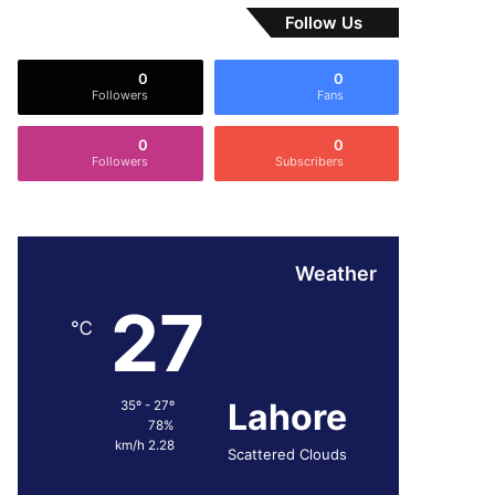
Follow Us
0
0
Followers
Fans
0
0
Followers
Subscribers
Weather
27
℃
Lahore
35º - 27º
78%
2.28 km/h
Scattered Clouds