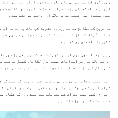
رپورٹوں کے مطابق اس سال مارچ سے حزب اللہ نے اسرائیل پر
ڈرونز کا استعمال بڑھا دیا ہے، جن کے ذریعے پائلٹس کو ب
میں متعدد اسرائیلی فوجی ہلاک اور زخمی ہو چکے ہیں۔
ماہرین کے مطابق سب سے زیادہ تشویش کی بات یہ ہے کہ ان م
فائبر آپٹک کیبلز کے ذریعے کنٹرول کیے جا رہے ہیں، جس س
تقریباً ناممکن ہو گیا ہے۔
یہی ٹیکنالوجی روس اور یوکرین کی جنگ میں بھی بڑے پیمان
اس کے خلاف عارضی اقدامات جیسے جال لگانا، کیبل کاٹنے ی
تاہم ان ڈرونز کے حملوں سے بچنے کے لیے کوئی مکمل اور م
اسرائیلی دفاعی ماہرین اس بات پر حیران ہیں کہ ملک کی ف
تیار نہیں تھی، جتنی ہونا چاہیے تھی۔ ایک اسرائیلی دفا
افواج اکثر نئے خطرات کے مقابلے میں سست روی کا شکار ہو
کے سامنے کمزور پڑ سکتے ہیں۔