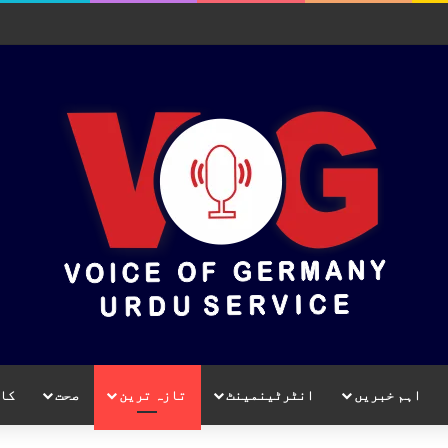
اہم خبریں
انٹرٹینمینٹ
تازہ ترین
صحت
کا