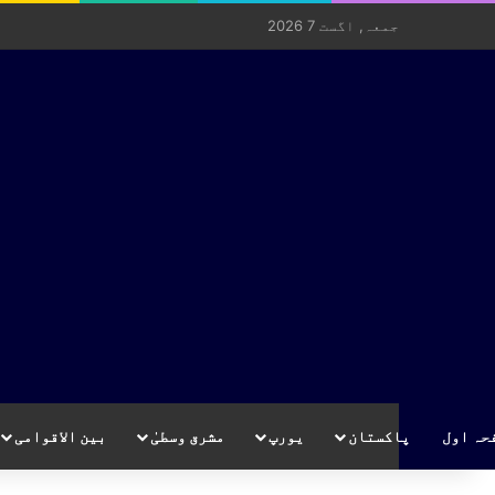
جمعہ, اگست 7 2026
حہ اول
پاکستان
یورپ
مشرق وسطیٰ
بین الاقوامی