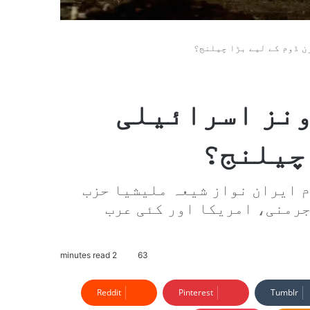
ن ڈوم کے لیے بڑا چیلنج؟
ونز اسرائیلی
 چیلنج؟
م ایران نواز شیعہ ملیشیا حزب
جرمنی، امریکا اور کئی عرب
2 minutes read
63
Reddit
Pinterest
Tumblr