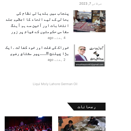
جولائی 7, 2023
پنجاب میں بلدیاتی نظام کی
بحالی کے لیے اتحاد کا اجلاس، جلد
انتخابات اور آئین سے ہم آہنگ
مقامی حکومتوں کے قیام پر زور
4 ہفتے ago
خوراک کی قلت اور خود کفالت ۔ایک
بڑا چیلنج !!……پیر مشتاق رضوی
2 ہفتے ago
Liqui Moly Lahore German Oil
رجحانات