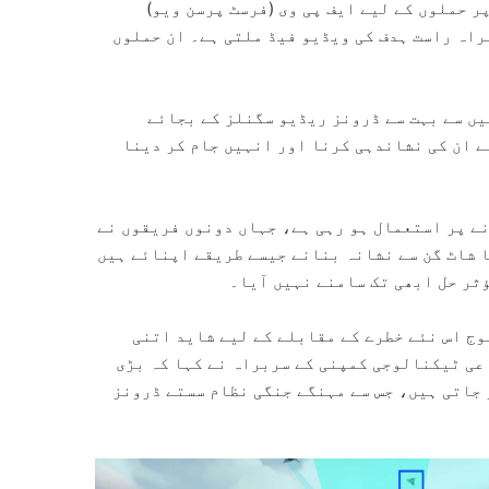
 حملوں کے لیے ایف پی وی (فرسٹ پرسن ویو)
راہ راست ہدف کی ویڈیو فیڈ ملتی ہے۔ ان حملوں
یں سے بہت سے ڈرونز ریڈیو سگنلز کے بجائے
ے ان کی نشاندہی کرنا اور انہیں جام کر دینا
ے پر استعمال ہو رہی ہے، جہاں دونوں فریقوں نے
ا شاٹ گن سے نشانہ بنانے جیسے طریقے اپنائے ہیں
ؤثر حل ابھی تک سامنے نہیں آیا۔
وج اس نئے خطرے کے مقابلے کے لیے شاید اتنی
عی ٹیکنالوجی کمپنی کے سربراہ نے کہا کہ بڑی
 جاتی ہیں، جس سے مہنگے جنگی نظام سستے ڈرونز