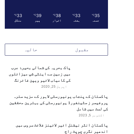
33
39
38
33
35
℃
℃
℃
℃
℃
جمعہ
ہفتہ
اتوار
پیر
منگل
مقبول
حالیہ
پاک بحریہ کی شمالی بحیرۂ عرب
میں زمین سے اینٹی شپ میزائلوں
کی کامیاب لائیو ویپن فائرنگ
اپریل 25, 2020
پاکستان کے پنجاب یونیورسٹی لاہور کے مزید سترہ
پروفیسر ز سٹینفورڈ یونیورسٹی کی بہترین محققین
کی لسٹ میں شامل
اکتوبر 5, 2023
پاکستان انٹر نیشنل ائیر لائینز فلائٹ سروس میں
اندھیر نگری چوپٹ راج