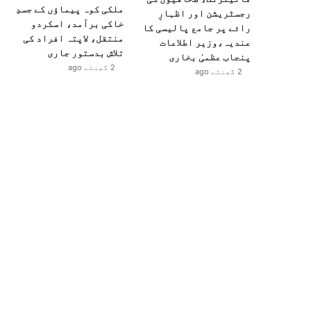
ملکی کوہ پیماؤں کے جسدِ
رجسٹریشن اور اظہارِ
خاکی برآمد، اسکردو
رائے پر جامع پالیسی کا
منتقل، لاپتہ افراد کی
عندیہ،وزیر اطلاعات
تلاش بدستور جاری
پنجاب عظمیٰ بخاری
2 گھنٹے ago
2 گھنٹے ago