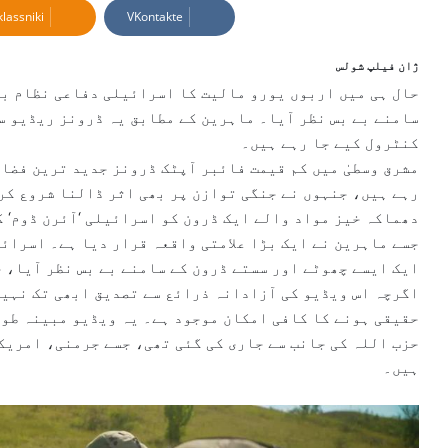
lassniki
VKontakte
a
n
e
ژان فیلپ شولس
m
حال ہی میں اربوں یورو مالیت کا اسرائیلی دفاعی نظام بظ
a
سامنے بے بس نظر آیا۔ ماہرین کے مطابق یہ ڈرونز ریڈیو 
i
کنٹرول کیے جا رہے ہیں۔
l
مشرق وسطیٰ میں کم قیمت فائبر آپٹک ڈرونز جدید ترین فضا
رہے ہیں، جنہوں نے جنگی توازن پر بھی اثر ڈالنا شروع کر
دھماکہ خیز مواد والے ایک ڈرون کو اسرائیلی ‘آئرن ڈوم‘ 
جسے ماہرین نے ایک بڑا علامتی واقعہ قرار دیا ہے۔ اسرائ
ایک ایسے چھوٹے اور سستے ڈرون کے سامنے بے بس نظر آیا، ج
اگرچہ اس ویڈیو کی آزادانہ ذرائع سے تصدیق ابھی تک نہیں
حقیقی ہونے کا کافی امکان موجود ہے۔ یہ ویڈیو مبینہ طور
حزب اللہ کی جانب سے جاری کی گئی تھی، جسے جرمنی، امریک
ہیں۔