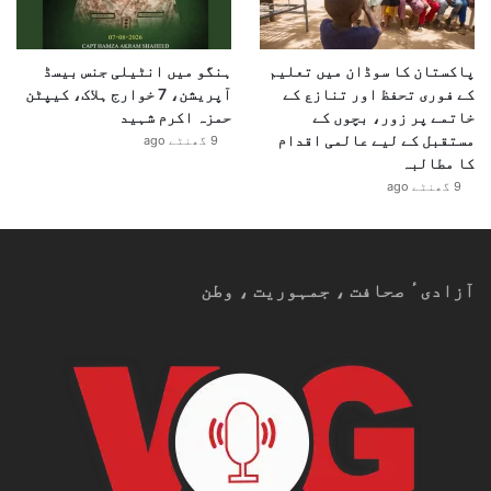
پاکستان کا سوڈان میں تعلیم
ہنگو میں انٹیلی جنس بیسڈ
کے فوری تحفظ اور تنازع کے
آپریشن، 7 خوارج ہلاک، کیپٹن
خاتمے پر زور، بچوں کے
حمزہ اکرم شہید
مستقبل کے لیے عالمی اقدام
9 گھنٹے ago
کا مطالبہ
9 گھنٹے ago
آزادیٴ صحافت ، جمہوریت ، وطن