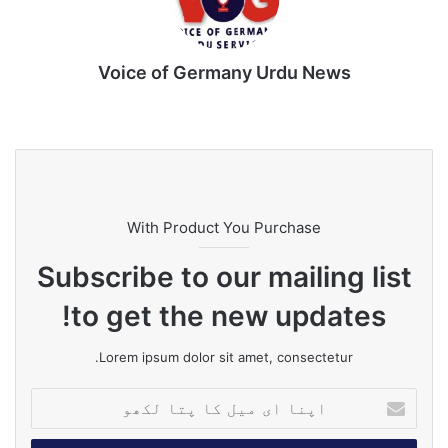
Voice of Germany Urdu News
Tik
Ins
Yo
Lin
Fa
We
To
tag
uT
ke
ce
bsi
k
ra
ub
dIn
bo
te
m
e
ok
With Product You Purchase
Subscribe to our mailing list
to get the new updates!
Lorem ipsum dolor sit amet, consectetur.
ا
پ
ن