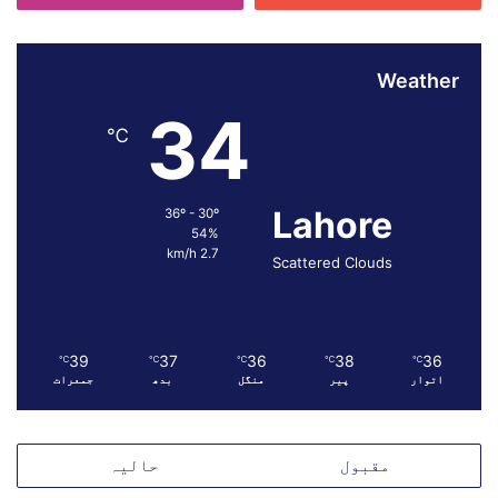
م
ن
م
ع
Weather
ا
34
ہ
℃
د
ے
ک
Lahore
36º - 30º
ا
54%
ا
2.7 km/h
Scattered Clouds
م
ک
ا
ن
م
39
37
36
38
36
℃
℃
℃
℃
℃
س
اتوار
پیر
منگل
بدھ
جمعرات
ت
ر
د
مقبول
حالیہ