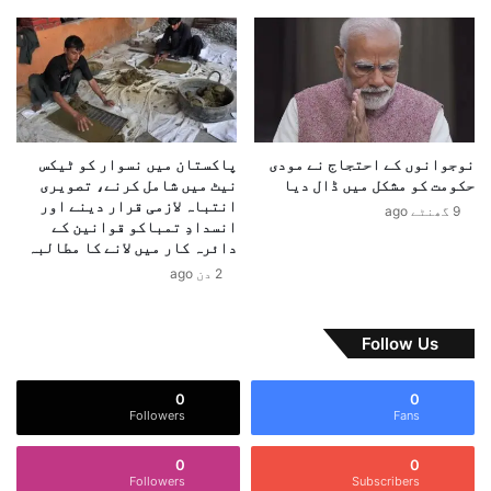
ڑ
ا
ا
ت
چ
م
ی
ی
ل
ں
ن
ج
ج
ز
نوجوانوں کے احتجاج نے مودی
پاکستان میں نسوار کو ٹیکس
؟
و
حکومت کو مشکل میں ڈال دیا
نیٹ میں شامل کرنے، تصویری
ی
انتباہ لازمی قرار دینے اور
9 گھنٹے ago
پ
انسدادِ تمباکو قوانین کے
ی
دائرہ کار میں لانے کا مطالبہ
ش
2 دن ago
ر
ف
ت
Follow Us
،
ف
0
0
و
Followers
Fans
ر
ی
0
0
ا
Followers
Subscribers