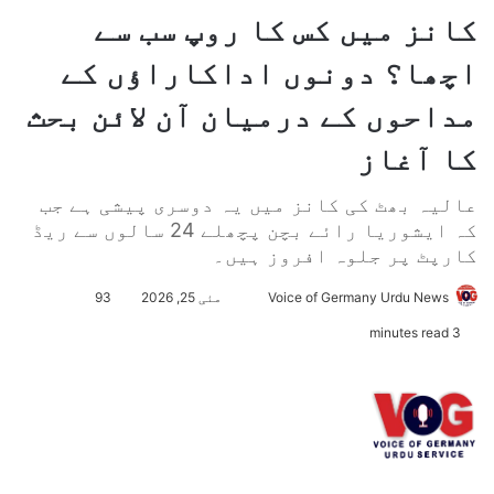
کانز میں کس کا روپ سب سے
اچھا؟ دونوں اداکاراؤں کے
مداحوں کے درمیان آن لائن بحث
کا آغاز
عالیہ بھٹ کی کانز میں یہ دوسری پیشی ہے جب
کہ ایشوریا رائے بچن پچھلے 24 سالوں سے ریڈ
کارپٹ پر جلوہ افروز ہیں۔
Voice of Germany Urdu News
S
مئی 25, 2026
93
e
3 minutes read
n
d
a
n
e
m