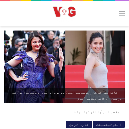
مینو
کانز میں کس کا روپ سب سے اچھا؟ دونوں اداکاراؤں کے مداحوں کے
درمیان آن لائن بحث کا آغاز
صفحہ اول
/
انٹرٹینمینٹ
انٹرٹینمینٹ
تازہ ترین