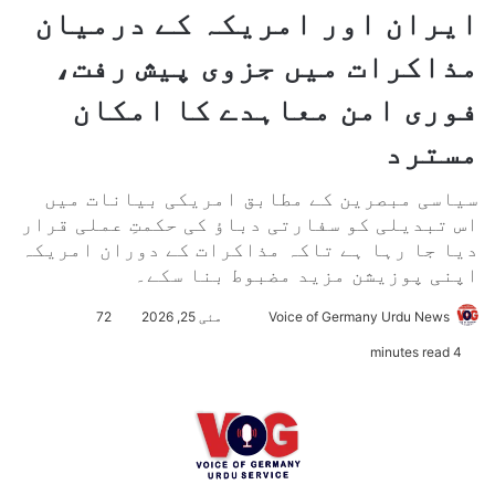
ایران اور امریکہ کے درمیان
مذاکرات میں جزوی پیش رفت،
فوری امن معاہدے کا امکان
مسترد
سیاسی مبصرین کے مطابق امریکی بیانات میں
اس تبدیلی کو سفارتی دباؤ کی حکمتِ عملی قرار
دیا جا رہا ہے تاکہ مذاکرات کے دوران امریکہ
اپنی پوزیشن مزید مضبوط بنا سکے۔
Voice of Germany Urdu News
S
مئی 25, 2026
72
e
4 minutes read
n
d
a
n
e