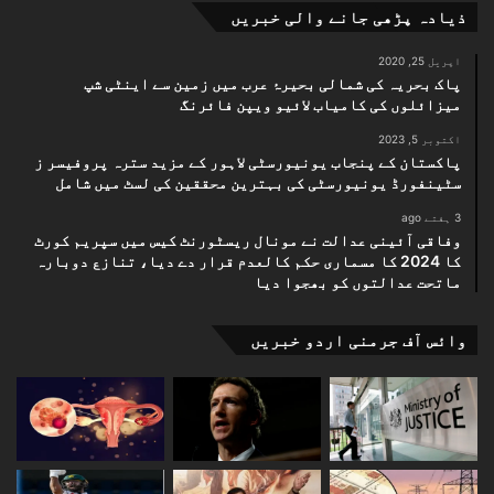
ذیادہ پڑھی جانے والی خبریں
اپریل 25, 2020
پاک بحریہ کی شمالی بحیرۂ عرب میں زمین سے اینٹی شپ
میزائلوں کی کامیاب لائیو ویپن فائرنگ
اکتوبر 5, 2023
پاکستان کے پنجاب یونیورسٹی لاہور کے مزید سترہ پروفیسر ز
سٹینفورڈ یونیورسٹی کی بہترین محققین کی لسٹ میں شامل
3 ہفتے ago
وفاقی آئینی عدالت نے مونال ریسٹورنٹ کیس میں سپریم کورٹ
کا 2024 کا مسماری حکم کالعدم قرار دے دیا، تنازع دوبارہ
ماتحت عدالتوں کو بھجوا دیا
وائس آف جرمنی اردو خبریں