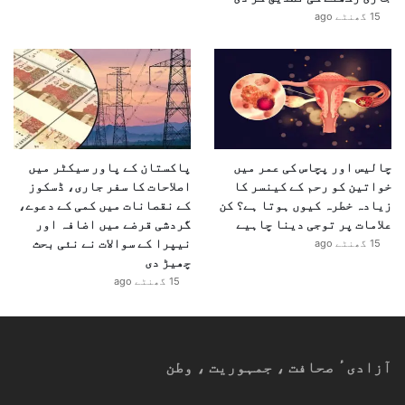
15 گھنٹے ago
چالیس اور پچاس کی عمر میں
پاکستان کے پاور سیکٹر میں
خواتین کو رحم کے کینسر کا
اصلاحات کا سفر جاری، ڈسکوز
زیادہ خطرہ کیوں ہوتا ہے؟ کن
کے نقصانات میں کمی کے دعوے،
علامات پر توجی دینا چاہیے
گردشی قرضے میں اضافہ اور
نیپرا کے سوالات نے نئی بحث
15 گھنٹے ago
چھیڑ دی
15 گھنٹے ago
آزادیٴ صحافت ، جمہوریت ، وطن