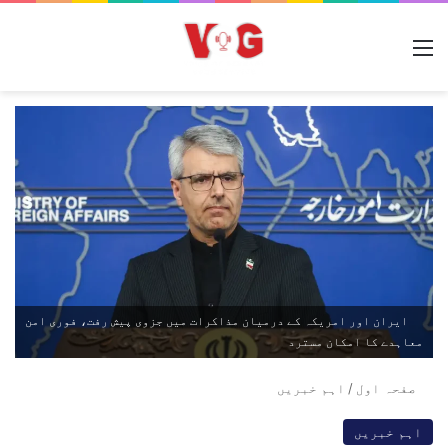
مینو
ایران اور امریکہ کے درمیان مذاکرات میں جزوی پیش رفت، فوری امن
معاہدے کا امکان مسترد
صفحہ اول
/
اہم خبریں
اہم خبریں