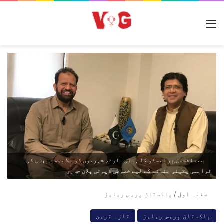
مینو
عیدالاضحیٰ پر لیسکو کا ہائی الرٹ، شہریوں کو بلا تعطل بجلی کی
فراہمی یقینی بنانے کے لیے خصوصی ڈیوٹی پلان جاری
صفحہ اول
/
پاکستان پریس ریلیز
پاکستان پریس ریلیز
تازہ ترین