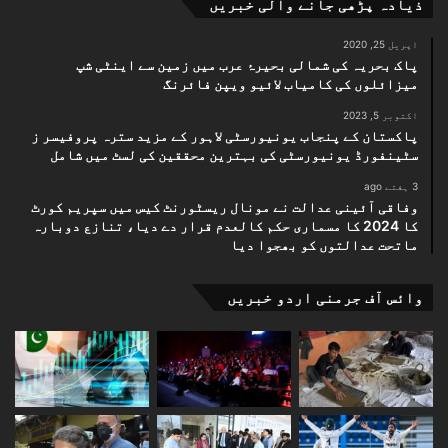
ذیادہ پڑھی جانے والی خبریں
اپریل 25, 2020
پاک بحریہ کی شمالی بحیرۂ عرب میں زمین سے اینٹی شپ
میزائلوں کی کامیاب لائیو ویپن فائرنگ
اکتوبر 5, 2023
پاکستان کے پنجاب یونیورسٹی لاہور کے مزید سترہ پروفیسر ز
سٹینفورڈ یونیورسٹی کی بہترین محققین کی لسٹ میں شامل
3 ہفتے ago
وفاقی آئینی عدالت نے مونال ریسٹورنٹ کیس میں سپریم کورٹ
کا 2024 کا مسماری حکم کالعدم قرار دے دیا، تنازع دوبارہ
ماتحت عدالتوں کو بھجوا دیا
وائس آف جرمنی اردو خبریں