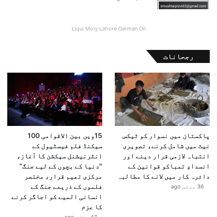
Liqui Moly Lahore German Oil
رجحانات
پاکستان میں نسوار کو ٹیکس
15ویں بین الاقوامی 100
نیٹ میں شامل کرنے، تصویری
سیکنڈ فلم فیسٹیول کے
انتباہ لازمی قرار دینے اور
انٹرنیشنل سیکشن کا آغاز،
انسدادِ تمباکو قوانین کے
"دنیا کے بچوں کے لیے جنگ”
دائرہ کار میں لانے کا مطالبہ
مرکزی تھیم قرار، مختصر
فلموں کے ذریعے جنگ کے
36 منٹس ago
انسانی المیے کو اجاگر کرنے
کا عزم