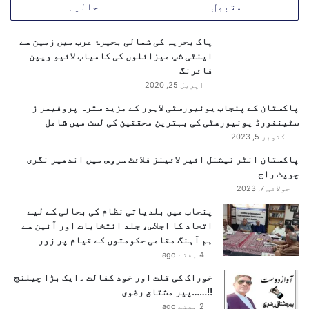
مقبول
حالیہ
انداز میں لطف اندوز ہو سکیں۔
پاک بحریہ کی شمالی بحیرۂ عرب میں زمین سے
اینٹی شپ میزائلوں کی کامیاب لائیو ویپن
فائرنگ
اپریل 25, 2020
پاکستان کے پنجاب یونیورسٹی لاہور کے مزید سترہ پروفیسر ز
سٹینفورڈ یونیورسٹی کی بہترین محققین کی لسٹ میں شامل
اکتوبر 5, 2023
پاکستان انٹر نیشنل ائیر لائینز فلائٹ سروس میں اندھیر نگری
چوپٹ راج
جولائی 7, 2023
پنجاب میں بلدیاتی نظام کی بحالی کے لیے
اتحاد کا اجلاس، جلد انتخابات اور آئین سے
ہم آہنگ مقامی حکومتوں کے قیام پر زور
4 ہفتے ago
خوراک کی قلت اور خود کفالت ۔ایک بڑا چیلنج
!!……پیر مشتاق رضوی
2 ہفتے ago