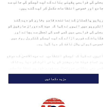
بجلی کی فراہمی یقینی بنانے کے لیے لیسکو کی جانب سے
m
جامع اور خصوصی انتظامات مکمل کر لیے گئے ہیں۔
a
i
ریڈیو پاکستان کے نمائندے قاسم بخاری کو دیے گئے
l
انٹرویو میں انہوں نے کہا کہ عید کے دوران صارفین کو
بجلی کی فراہمی میں کسی قسم کی تعطل سے بچانے اور
شکایات کے فوری ازالے کے لیے لیسکو کنٹرول روم میں
خصوصی ڈیوٹی پلان نافذ کر دیا گیا ہے۔
انہوں نے کہا کہ لیسکو انتظامیہ نے عیدالاضحیٰ کے موقع
پر تمام فیلڈ فارمیشنز کو ہائی الرٹ کر دیا ہے تاکہ
کسی بھی ہنگامی صورتحال سے فوری طور پر نمٹا جا سکے۔
مزید دکھائیں
سب ڈویژن، ڈویژن اور سرکل سطح
پر خصوصی انتظامات
ترجمان لیسکو کے مطابق عیدالاضحیٰ کے دوران صارفین کی