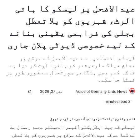
عیدالاضحیٰ پر لیسکو کا ہائی
الرٹ، شہریوں کو بلا تعطل
بجلی کی فراہمی یقینی بنانے
کے لیے خصوصی ڈیوٹی پلان جاری
لیسکو انتظامیہ نے عیدالاضحیٰ کے موقع پر
تمام فیلڈ فارمیشنز کو ہائی الرٹ کر دیا ہے
تاکہ کسی بھی ہنگامی صورتحال سے فوری طور پر
نمٹا جا سکے۔
Voice of Germany Urdu News
S
مئی 27, 2026
81
e
3 minutes read
n
d
قاسم بخاری-پاکستان،وائس آف جرمنی اردو نیوز
a
لیسکو کے چیف ایگزیکٹو آفیسر انجینئر محمد رمضان بٹ
n
نے کہا ہے کہ عیدالاضحیٰ کے موقع پر شہریوں کو بلا تعطل
e