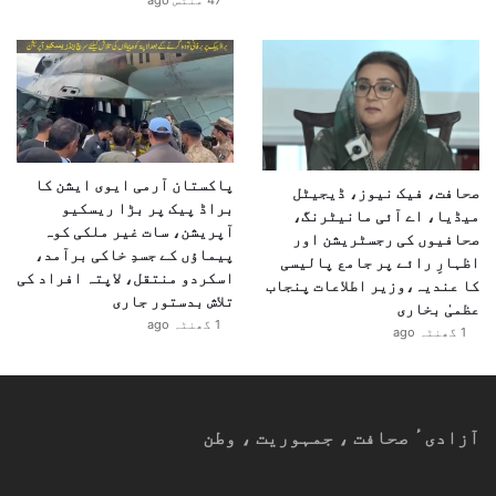
47 منٹس ago
پاکستان آرمی ایوی ایشن کا
صحافت، فیک نیوز، ڈیجیٹل
براڈ پیک پر بڑا ریسکیو
میڈیا، اے آئی مانیٹرنگ،
آپریشن، سات غیر ملکی کوہ
صحافیوں کی رجسٹریشن اور
پیماؤں کے جسدِ خاکی برآمد،
اظہارِ رائے پر جامع پالیسی
اسکردو منتقل، لاپتہ افراد کی
کا عندیہ،وزیر اطلاعات پنجاب
تلاش بدستور جاری
عظمیٰ بخاری
1 گھنٹہ ago
1 گھنٹہ ago
آزادیٴ صحافت ، جمہوریت ، وطن