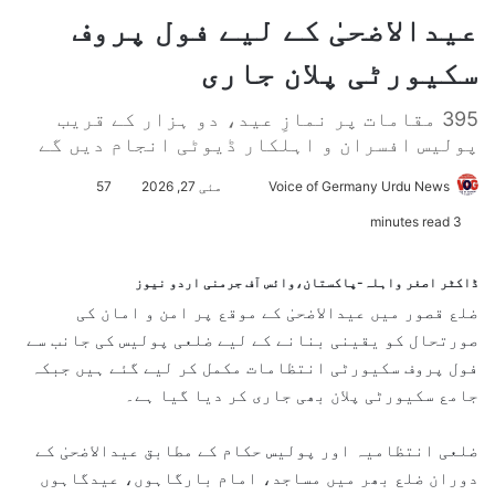
عیدالاضحیٰ کے لیے فول پروف
سکیورٹی پلان جاری
395 مقامات پر نمازِ عید، دو ہزار کے قریب
پولیس افسران و اہلکار ڈیوٹی انجام دیں گے
Voice of Germany Urdu News
S
مئی 27, 2026
57
e
3 minutes read
n
d
ڈاکٹر اصغر واہلہ-پاکستان،وائس آف جرمنی اردو نیوز
a
ضلع قصور میں عیدالاضحیٰ کے موقع پر امن و امان کی
n
صورتحال کو یقینی بنانے کے لیے ضلعی پولیس کی جانب سے
e
فول پروف سکیورٹی انتظامات مکمل کر لیے گئے ہیں جبکہ
m
جامع سکیورٹی پلان بھی جاری کر دیا گیا ہے۔
a
i
ضلعی انتظامیہ اور پولیس حکام کے مطابق عیدالاضحیٰ کے
l
دوران ضلع بھر میں مساجد، امام بارگاہوں، عیدگاہوں