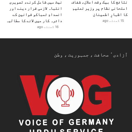
نتائج کا بیک وقت اعلان، شفاف
نیٹ میں شامل کرنے، تصویری
امتحانی نظام پر وزیر تعلیم
انتباہ لازمی قرار دینے اور
کا اظہارِ اطمینان
انسدادِ تمباکو قوانین کے
دائرہ کار میں لانے کا مطالبہ
15 گھنٹے ago
16 گھنٹے ago
آزادیٴ صحافت ، جمہوریت ، وطن