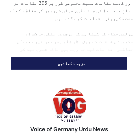
اور کھلے مقامات سمیت مجموعی طور پر 395 مقامات پر
نمازِ عید ادا کی جائے گی، جہاں شہریوں کی حفاظت کے لیے
سخت سکیورٹی اقدامات کیے گئے ہیں۔
پولیس حکام کا کہنا ہے کہ موجودہ ملکی حالات اور
سکیورٹی خدشات کے پیش نظر ضلع بھر میں غیر معمولی
حفاظتی اقدامات کیے جا رہے ہیں تاکہ شہری عید کی
خوشیاں پرامن ماحول میں منا سکیں۔
مزید دکھائیں
پولیس، ایلیٹ فورس، ٹریفک
سٹاف اور رضا کار سکیورٹی پر
مامور
ضلع قصور میں عیدالاضحیٰ کے موقع پر تقریباً دو ہزار
پولیس افسران اور اہلکار سکیورٹی ڈیوٹی سرانجام دیں
Voice of Germany Urdu News
گے۔