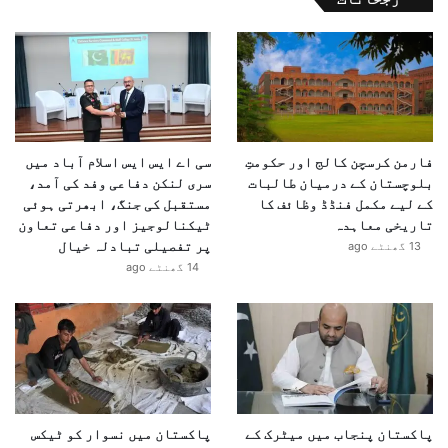
ناکہ بندی کے عمل کو بھی مزید مؤثر بنایا گیا ہے تاکہ
کسی بھی ممکنہ خطرے کو بروقت ناکام بنایا جا سکے۔
انتظامیہ نے اس عزم کا اظہار کیا ہے کہ عیدالاضحیٰ کے
دوران شہریوں کو مکمل تحفظ فراہم کیا جائے گا اور امن
و امان برقرار رکھنے کے لیے ہر ممکن اقدامات کیے جائیں
فارمن کرسچن کالج اور حکومتِ
سی اے ایس ایس اسلام آباد میں
گے۔
بلوچستان کے درمیان طالبات
سری لنکن دفاعی وفد کی آمد،
کے لیے مکمل فنڈڈ وظائف کا
مستقبل کی جنگ، ابھرتی ہوئی
تاریخی معاہدہ
ٹیکنالوجیز اور دفاعی تعاون
پر تفصیلی تبادلہ خیال
13 گھنٹے ago
14 گھنٹے ago
پاکستان پنجاب میں میٹرک کے
پاکستان میں نسوار کو ٹیکس