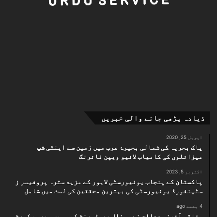
ذیادہ پڑھی جانے والی خبریں
اپریل 25, 2020
پاک بحریہ کی شمالی بحیرۂ عرب میں زمین سے اینٹی شپ
میزائلوں کی کامیاب لائیو ویپن فائرنگ
اکتوبر 5, 2023
پاکستان کے پنجاب یونیورسٹی لاہور کے مزید سترہ پروفیسر ز
سٹینفورڈ یونیورسٹی کی بہترین محققین کی لسٹ میں شامل
4 ہفتے ago
وفاقی آئینی عدالت نے مونال ریسٹورنٹ کیس میں سپریم کورٹ