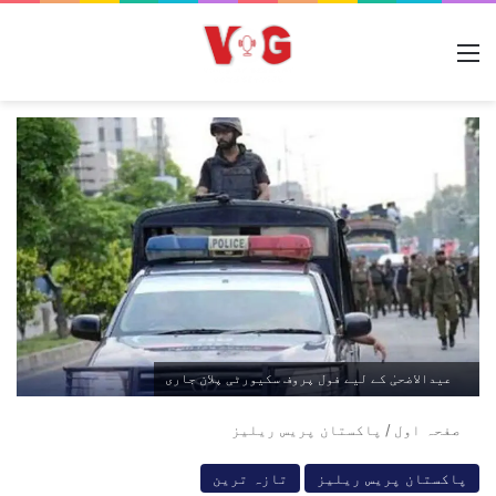
مینو
عیدالاضحیٰ کے لیے فول پروف سکیورٹی پلان جاری
صفحہ اول
/
پاکستان پریس ریلیز
پاکستان پریس ریلیز
تازہ ترین