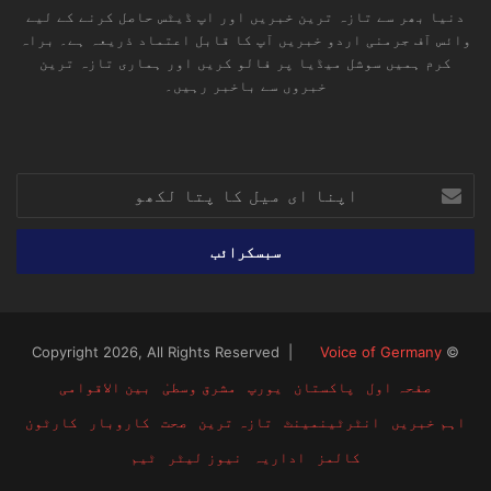
دنیا بھر سے تازہ ترین خبریں اور اپ ڈیٹس حاصل کرنے کے لیے
وائس آف جرمنی اردو خبریں آپ کا قابل اعتماد ذریعہ ہے۔ براہ
کرم ہمیں سوشل میڈیا پر فالو کریں اور ہماری تازہ ترین
خبروں سے باخبر رہیں۔
RSS
TikTok
Instagram
YouTube
LinkedIn
Facebook
X
اپنا
ای
میل
کا
پتا
لکھو
Voice of Germany
© Copyright 2026, All Rights Reserved |
صفحہ اول
پاکستان
یورپ
مشرق وسطیٰ
بین الاقوامی
اہم خبریں
انٹرٹینمینٹ
تازہ ترین
صحت
کاروبار
کارٹون
کالمز
اداریہ
نیوز لیٹر
ٹیم