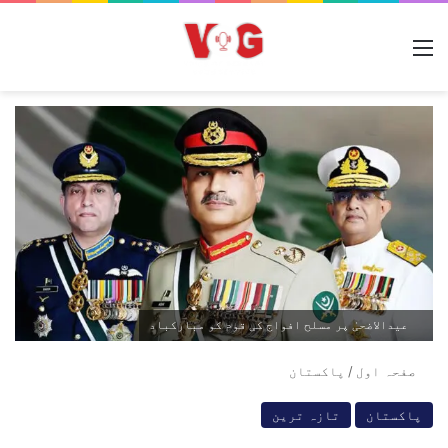
مینو
عیدالاضحیٰ پر مسلح افواج کی قوم کو مبارکباد
صفحہ اول
/
پاکستان
پاکستان
تازہ ترین