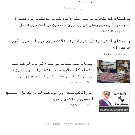
فائرنگ
اپریل 25, 2020
پاکستان کے پنجاب یونیورسٹی لاہور کے مزید سترہ پروفیسر ز
سٹینفورڈ یونیورسٹی کی بہترین محققین کی لسٹ میں شامل
اکتوبر 5, 2023
پاکستان انٹر نیشنل ائیر لائینز فلائٹ سروس میں اندھیر نگری
چوپٹ راج
جولائی 7, 2023
پنجاب میں بلدیاتی نظام کی بحالی کے لیے
اتحاد کا اجلاس، جلد انتخابات اور آئین سے
ہم آہنگ مقامی حکومتوں کے قیام پر زور
3 ہفتے ago
خوراک کی قلت اور خود کفالت ۔ایک بڑا چیلنج
!!……پیر مشتاق رضوی
2 ہفتے ago
Liqui Moly Lahore German Oil