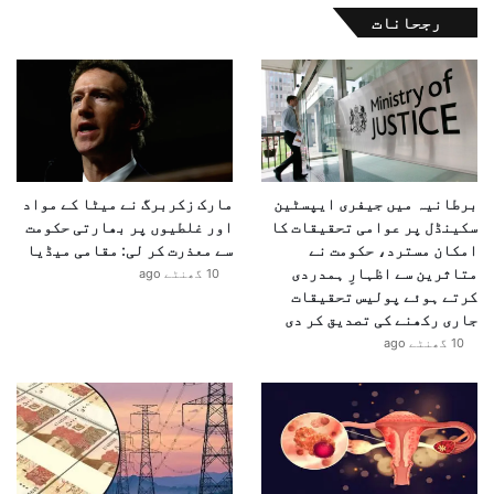
رجحانات
برطانیہ میں جیفری ایپسٹین
مارک زکربرگ نے میٹا کے مواد
سکینڈل پر عوامی تحقیقات کا
اور غلطیوں پر بھارتی حکومت
امکان مسترد، حکومت نے
سے معذرت کر لی: مقامی میڈیا
متاثرین سے اظہارِ ہمدردی
10 گھنٹے ago
کرتے ہوئے پولیس تحقیقات
جاری رکھنے کی تصدیق کر دی
10 گھنٹے ago