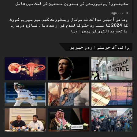
سٹینفورڈ یونیورسٹی کی بہترین محققین کی لسٹ میں شامل
3 ہفتے ago
وفاقی آئینی عدالت نے مونال ریسٹورنٹ کیس میں سپریم کورٹ
کا 2024 کا مسماری حکم کالعدم قرار دے دیا، تنازع دوبارہ
ماتحت عدالتوں کو بھجوا دیا
وائس آف جرمنی اردو خبریں