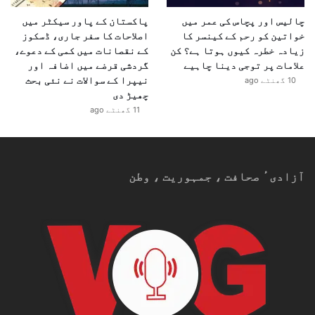
چالیس اور پچاس کی عمر میں
پاکستان کے پاور سیکٹر میں
خواتین کو رحم کے کینسر کا
اصلاحات کا سفر جاری، ڈسکوز
زیادہ خطرہ کیوں ہوتا ہے؟ کن
کے نقصانات میں کمی کے دعوے،
علامات پر توجی دینا چاہیے
گردشی قرضے میں اضافہ اور
نیپرا کے سوالات نے نئی بحث
10 گھنٹے ago
چھیڑ دی
11 گھنٹے ago
آزادیٴ صحافت ، جمہوریت ، وطن