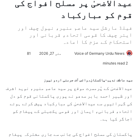
عیدالاضحیٰ پر مسلح افواج کی
قوم کو مبارکباد
فیلڈ مارشل سید عاصم منیر، نیول چیف اور
ایئر چیف کا قومی اتحاد، قربانی اور
استحکام کے عزم کا اعادہ
Voice of Germany Urdu News
S
مئی 27, 2026
81
e
2 minutes read
n
d
سید عاطف ندیم-پاکستان،وائس آف جرمنی اردو نیوز
a
عیدالاضحیٰ کے پُرمسرت موقع پر سید عاصم منیر، نوید اشرف
n
اور ظہیر احمد بابر سدھو نے پوری پاکستانی قوم کو دل
e
کی گہرائیوں سے عیدالاضحیٰ کی مبارکباد پیش کرتے ہوئے
m
اتحاد، قربانی، ایمان اور قومی یکجہتی کے پیغام کو
a
اجاگر کیا ہے۔
i
l
پاکستان کی مسلح افواج کی جانب سے جاری مشترکہ پیغام