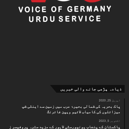
ذیادہ پڑھی جانے والی خبریں
اپریل 25, 2020
پاک بحریہ کی شمالی بحیرۂ عرب میں زمین سے اینٹی شپ
میزائلوں کی کامیاب لائیو ویپن فائرنگ
اکتوبر 5, 2023
پاکستان کے پنجاب یونیورسٹی لاہور کے مزید سترہ پروفیسر ز