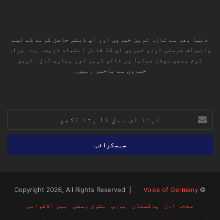
دنیا بھر سے تازہ ترین خبریں اور اپ ڈیٹس حاصل کرنے کے لیے
وائس آف جرمنی اردو خبریں آپ کا قابل اعتماد ذریعہ ہے۔ براہ
کرم ہمیں سوشل میڈیا پر فالو کریں اور ہماری تازہ ترین
خبروں سے باخبر رہیں۔
RSS
TikTok
Instagram
YouTube
LinkedIn
Facebook
X
اپنا
ای
میل
کا
پتا
لکھو
Voice of Germany
© Copyright 2026, All Rights Reserved |
صفحہ اول
پاکستان
یورپ
مشرق وسطیٰ
بین الاقوامی