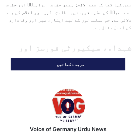
میں کہا گیا کہ عیدالاضحیٰ ہمیں حضرت ابراہیمؑ اور حضرت
اسماعیلؑ کی عظیم قربانی، اطاعتِ الٰہی اور اخلاص کی یاد
دلاتی ہے، جو مسلمانوں کے لیے ایثار، صبر اور وفاداری
کی اعلیٰ مثال ہے۔
شہداء، سیکیورٹی فورسز اور
قانون نافذ کرنے والے اداروں
مزید دکھائیں
کو خراج تحسین
مسلح افواج کے سربراہان نے اپنے پیغام میں پاکستانی
عوام کی استقامت اور قربانیوں کو خراج تحسین پیش کرتے
ہوئے کہا کہ قوم نے ہمیشہ ہر مشکل گھڑی میں اتحاد،
حوصلے اور عزم کا مظاہرہ کیا ہے۔
بیان میں کہا گیا کہ پاکستان کی مسلح افواج شہداء،
Voice of Germany Urdu News
سیکیورٹی فورسز، قانون نافذ کرنے والے اداروں اور