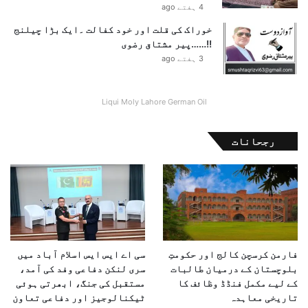
4 ہفتے ago
خوراک کی قلت اور خود کفالت ۔ایک بڑا چیلنج
!!……پیر مشتاق رضوی
3 ہفتے ago
Liqui Moly Lahore German Oil
رجحانات
فارمن کرسچن کالج اور حکومتِ
سی اے ایس ایس اسلام آباد میں
بلوچستان کے درمیان طالبات
سری لنکن دفاعی وفد کی آمد،
کے لیے مکمل فنڈڈ وظائف کا
مستقبل کی جنگ، ابھرتی ہوئی
تاریخی معاہدہ
ٹیکنالوجیز اور دفاعی تعاون