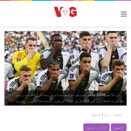
مینو
ورلڈ کپ 2026: جرمن ٹیم کو سیاست سے دور رہنے کی ہدایت، رودی
فولر نے کھلاڑیوں کو فٹبال پر توجہ مرکوز رکھنے کا مشورہ دے دیا
صفحہ اول
/
کھیل
کھیل
تازہ ترین