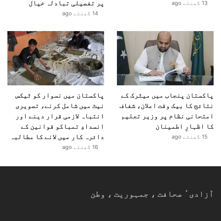
پر تفصیلی تبادلہ خیال
13 گھنٹے ago
14 گھنٹے ago
پاکستان پنجاب میں میٹرک کے
پاکستان میں نسوار کو ٹیکس
نتائج کا بیک وقت اعلان، شفاف
نیٹ میں شامل کرنے، تصویری
امتحانی نظام پر وزیر تعلیم
انتباہ لازمی قرار دینے اور
کا اظہارِ اطمینان
انسدادِ تمباکو قوانین کے
دائرہ کار میں لانے کا مطالبہ
15 گھنٹے ago
16 گھنٹے ago
آزادیٴ صحافت ، جمہوریت ، وطن