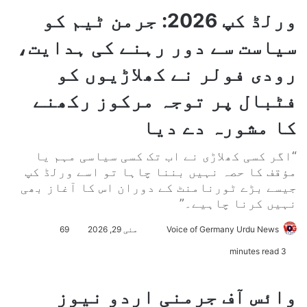
ورلڈ کپ 2026: جرمن ٹیم کو
سیاست سے دور رہنے کی ہدایت،
رودی فولر نے کھلاڑیوں کو
فٹبال پر توجہ مرکوز رکھنے
کا مشورہ دے دیا
“اگر کسی کھلاڑی نے اب تک کسی سیاسی مہم یا
مؤقف کا حصہ نہیں بننا چاہا تو اسے ورلڈ کپ
جیسے بڑے ٹورنامنٹ کے دوران اس کا آغاز بھی
نہیں کرنا چاہیے۔”
Voice of Germany Urdu News
S
مئی 29, 2026
69
e
3 minutes read
n
d
وائس آف جرمنی اردو نیوز
a