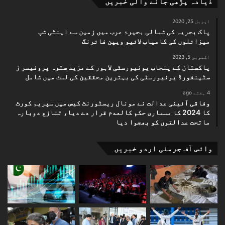
ذیادہ پڑھی جانے والی خبریں
اپریل 25, 2020
پاک بحریہ کی شمالی بحیرۂ عرب میں زمین سے اینٹی شپ
میزائلوں کی کامیاب لائیو ویپن فائرنگ
اکتوبر 5, 2023
پاکستان کے پنجاب یونیورسٹی لاہور کے مزید سترہ پروفیسر ز
سٹینفورڈ یونیورسٹی کی بہترین محققین کی لسٹ میں شامل
4 ہفتے ago
وفاقی آئینی عدالت نے مونال ریسٹورنٹ کیس میں سپریم کورٹ
کا 2024 کا مسماری حکم کالعدم قرار دے دیا، تنازع دوبارہ
ماتحت عدالتوں کو بھجوا دیا
وائس آف جرمنی اردو خبریں