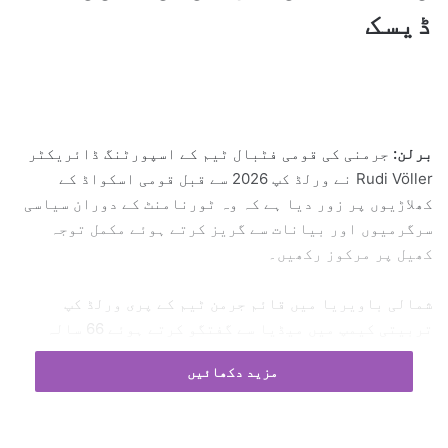
n
ڈیسک
e
m
a
i
l
برلن:
جرمنی کی قومی فٹبال ٹیم کے اسپورٹنگ ڈائریکٹر
Rudi Völler نے ورلڈ کپ 2026 سے قبل قومی اسکواڈ کے
کھلاڑیوں پر زور دیا ہے کہ وہ ٹورنامنٹ کے دوران سیاسی
سرگرمیوں اور بیانات سے گریز کرتے ہوئے مکمل توجہ
کھیل پر مرکوز رکھیں۔
شمالی باویریا میں قائم جرمن ٹیم کے پری ورلڈ کپ
تربیتی کیمپ میں میڈیا سے گفتگو کرتے ہوئے 66 سالہ
رودی فولر نے کہا کہ اگرچہ کھلاڑیوں کو اپنی رائے رکھنے
مزید دکھائیں
کا حق حاصل ہے، تاہم عالمی مقابلوں کے دوران کھیل اور
سیاست کے درمیان ایک واضح حد قائم رکھنا ضروری ہے۔