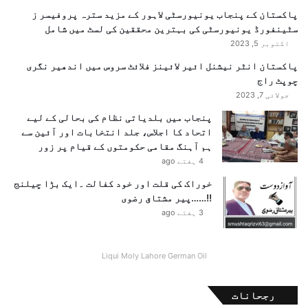
پاکستان کے پنجاب یونیورسٹی لاہور کے مزید سترہ پروفیسر ز
سٹینفورڈ یونیورسٹی کی بہترین محققین کی لسٹ میں شامل
اکتوبر 5, 2023
پاکستان انٹر نیشنل ائیر لائینز فلائٹ سروس میں اندھیر نگری
چوپٹ راج
جولائی 7, 2023
پنجاب میں بلدیاتی نظام کی بحالی کے لیے
اتحاد کا اجلاس، جلد انتخابات اور آئین سے
ہم آہنگ مقامی حکومتوں کے قیام پر زور
4 ہفتے ago
خوراک کی قلت اور خود کفالت ۔ایک بڑا چیلنج
!!……پیر مشتاق رضوی
3 ہفتے ago
Liqui Moly Lahore German Oil
رجحانات