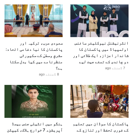
انٹرنیشنل نیوکلیئر سائنس
سعودی عرب، ترکیہ اور
اولمپیاڈ میں پاکستان کا
پاکستان کا نیا دفاعی اتحاد:
شاندار اعزاز، ایک طلائی اور
مشرقِ وسطیٰ کے سکیورٹی
دو چاندی کے تمغے جیت لیے
منظرنامے میں کیا بدل سکتا
ہے؟
7 گھنٹے ago
8 گھنٹے ago
پاکستان کا سوڈان میں تعلیم
ہنگو میں انٹیلی جنس بیسڈ
کے فوری تحفظ اور تنازع کے
آپریشن، 7 خوارج ہلاک، کیپٹن