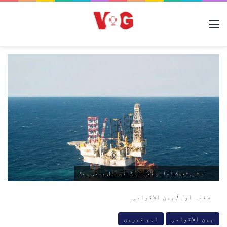
مینو
اسٹریٹیجک ذخائر میں اب کتنا تیل باقی ہے؟
صفحہ اول
/
بین الاقوامی
بین الاقوامی
اہم خبریں