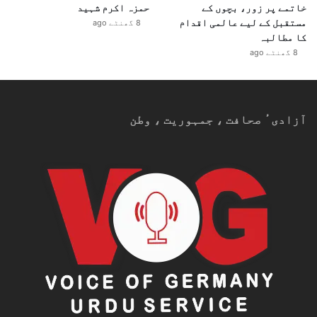
خاتمے پر زور، بچوں کے
حمزہ اکرم شہید
مستقبل کے لیے عالمی اقدام
8 گھنٹے ago
کا مطالبہ
8 گھنٹے ago
آزادیٴ صحافت ، جمہوریت ، وطن