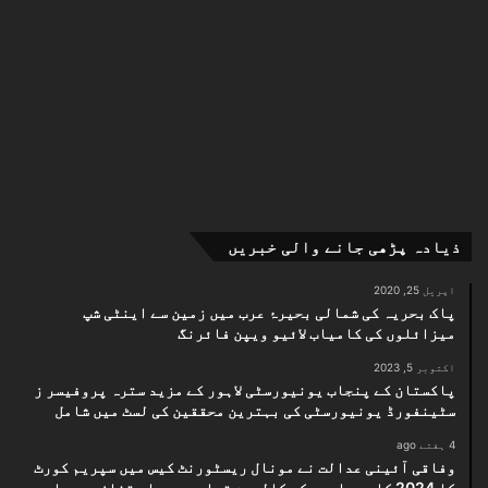
ذیادہ پڑھی جانے والی خبریں
اپریل 25, 2020
پاک بحریہ کی شمالی بحیرۂ عرب میں زمین سے اینٹی شپ
میزائلوں کی کامیاب لائیو ویپن فائرنگ
اکتوبر 5, 2023
پاکستان کے پنجاب یونیورسٹی لاہور کے مزید سترہ پروفیسر ز
سٹینفورڈ یونیورسٹی کی بہترین محققین کی لسٹ میں شامل
4 ہفتے ago
وفاقی آئینی عدالت نے مونال ریسٹورنٹ کیس میں سپریم کورٹ
کا 2024 کا مسماری حکم کالعدم قرار دے دیا، تنازع دوبارہ