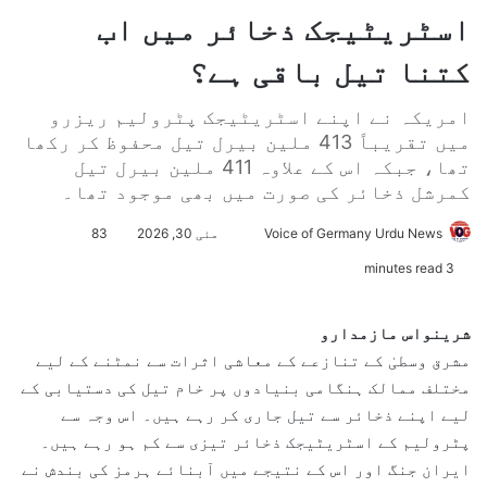
اسٹریٹیجک ذخائر میں اب
کتنا تیل باقی ہے؟
امریکہ نے اپنے اسٹریٹیجک پٹرولیم ریزرو
میں تقریباً 413 ملین بیرل تیل محفوظ کر رکھا
تھا، جبکہ اس کے علاوہ 411 ملین بیرل تیل
کمرشل ذخائر کی صورت میں بھی موجود تھا۔
Voice of Germany Urdu News
S
مئی 30, 2026
83
e
3 minutes read
n
d
شرینواس مازمدارو
a
مشرق وسطیٰ کے تنازعے کے معاشی اثرات سے نمٹنے کے لیے
n
مختلف ممالک ہنگامی بنیادوں پر خام تیل کی دستیابی کے
e
لیے اپنے ذخائر سے تیل جاری کر رہے ہیں۔ اس وجہ سے
m
پٹرولیم کے اسٹریٹیجک ذخائر تیزی سے کم ہو رہے ہیں۔
a
ایران جنگ اور اس کے نتیجے میں آبنائے ہرمز کی بندش نے
i