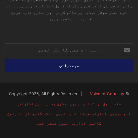
وائس آف جرمنی اردو خبریں آپ کا قابل اعتماد ذریعہ ہے۔ براہ
کرم ہمیں سوشل میڈیا پر فالو کریں اور ہماری تازہ ترین
خبروں سے باخبر رہیں۔
RSS
TikTok
Instagram
YouTube
LinkedIn
Facebook
X
اپنا
ای
میل
کا
پتا
لکھو
Voice of Germany
© Copyright 2026, All Rights Reserved |
صفحہ اول
پاکستان
یورپ
مشرق وسطیٰ
بین الاقوامی
اہم خبریں
انٹرٹینمینٹ
تازہ ترین
صحت
کاروبار
کارٹون
کالمز
اداریہ
نیوز لیٹر
ٹیم