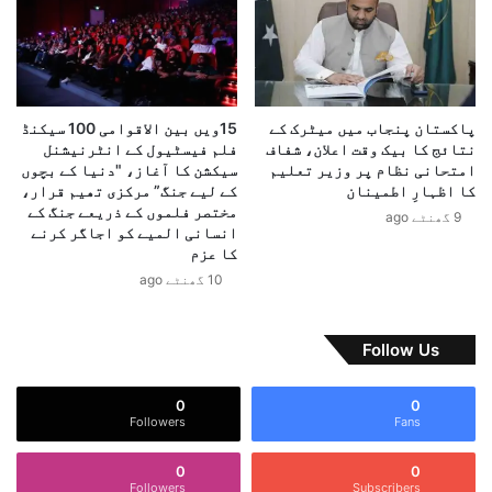
خ
م
ی
پ
ں
ا
ی
ک
پاکستان پنجاب میں میٹرک کے
15ویں بین الاقوامی 100 سیکنڈ
س
نتائج کا بیک وقت اعلان، شفاف
فلم فیسٹیول کے انٹرنیشنل
پ
امتحانی نظام پر وزیر تعلیم
سیکشن کا آغاز، "دنیا کے بچوں
و
کا اظہارِ اطمینان
کے لیے جنگ” مرکزی تھیم قرار،
2
مختصر فلموں کے ذریعے جنگ کے
9 گھنٹے ago
0
انسانی المیے کو اجاگر کرنے
کا عزم
2
6
10 گھنٹے ago
م
ی
ں
Follow Us
’
’
0
0
ک
Followers
Fans
و
ر
0
0
ٹ
Followers
Subscribers