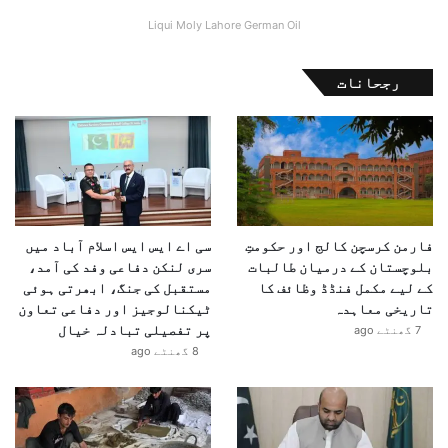
Liqui Moly Lahore German Oil
رجحانات
فارمن کرسچن کالج اور حکومتِ
سی اے ایس ایس اسلام آباد میں
بلوچستان کے درمیان طالبات
سری لنکن دفاعی وفد کی آمد،
کے لیے مکمل فنڈڈ وظائف کا
مستقبل کی جنگ، ابھرتی ہوئی
تاریخی معاہدہ
ٹیکنالوجیز اور دفاعی تعاون
پر تفصیلی تبادلہ خیال
7 گھنٹے ago
8 گھنٹے ago