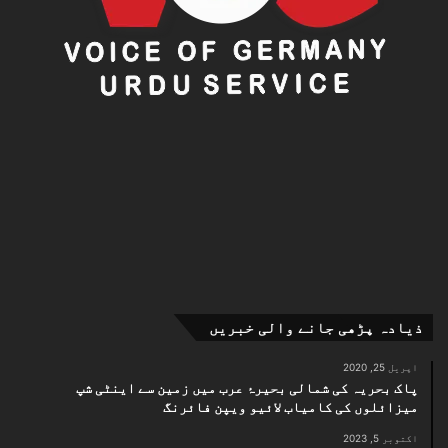
ذیادہ پڑھی جانے والی خبریں
اپریل 25, 2020
پاک بحریہ کی شمالی بحیرۂ عرب میں زمین سے اینٹی شپ
میزائلوں کی کامیاب لائیو ویپن فائرنگ
اکتوبر 5, 2023