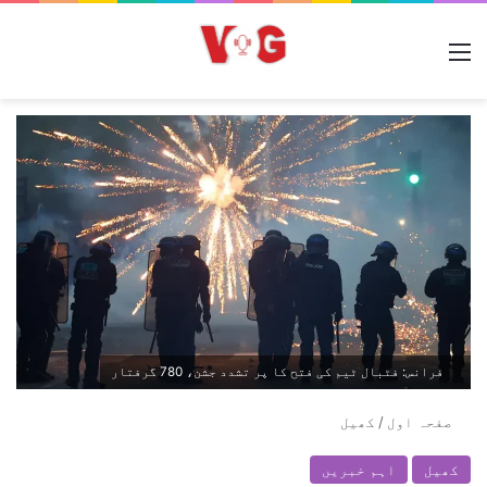
مینو
فرانس: فٹبال ٹیم کی فتح کا پر تشدد جشن، 780 گرفتار
صفحہ اول
/
کھیل
کھیل
اہم خبریں