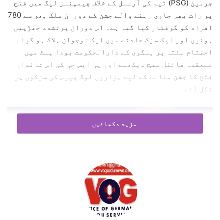
جرمین (PSG) ٹیم کی آرسنل کے خلاف چیمپئنز لیگ میں فتح
l
پر رات بھر جاری رہنے والے جشن کے دوران ملک بھر سے 780
افراد کو گرفتار کیا گیا ہے۔ اس دوران پرتشدد جھڑپیں
ہوئیں اور ایک سڑک حادثے میں ایک نوجوان ہلاک ہو گیا۔
اختتام ہفتہ پر ہنگری کے دارالحکومت بودا پسٹ میں
منعقدہ فائنل میچ دیکھنے اور پی ایس جی کی اس شاندار
فتح کا جشن منانے کے لیے ہزاروں لوگ پیرس کی سڑکوں پر
نکل آئے۔
مزید دکھائیں