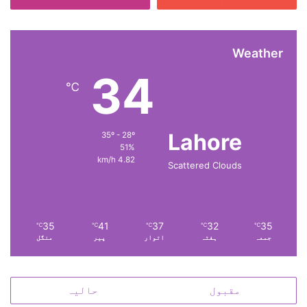
آ
ف
آ
Weather
ن
ر
34
‘
℃
‘
ح
ا
Lahore
35º - 28º
ص
51%
ل
4.82 km/h
Scattered Clouds
ک
ر
ک
ے
35
41
37
32
35
ت
℃
℃
℃
℃
℃
جمعہ
ہفتہ
اتوار
پیر
منگل
ا
ر
ی
خ
مقبول
حالیہ
ر