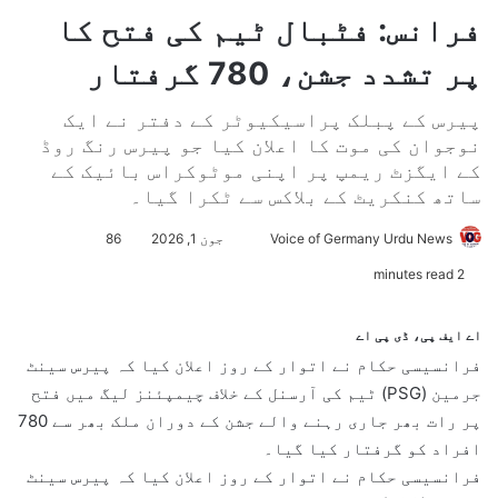
فرانس: فٹبال ٹیم کی فتح کا
پر تشدد جشن، 780 گرفتار
پیرس کے پبلک پراسیکیوٹر کے دفتر نے ایک
نوجوان کی موت کا اعلان کیا جو پیرس رنگ روڈ
کے ایگزٹ ریمپ پر اپنی موٹوکراس بائیک کے
ساتھ کنکریٹ کے بلاکس سے ٹکرا گیا۔
Voice of Germany Urdu News
S
جون 1, 2026
86
e
2 minutes read
n
d
اے ایف پی، ڈی پی اے
a
فرانسیسی حکام نے اتوار کے روز اعلان کیا کہ پیرس سینٹ
n
جرمین (PSG) ٹیم کی آرسنل کے خلاف چیمپئنز لیگ میں فتح
e
پر رات بھر جاری رہنے والے جشن کے دوران ملک بھر سے 780
m
افراد کو گرفتار کیا گیا۔
a
فرانسیسی حکام نے اتوار کے روز اعلان کیا کہ پیرس سینٹ
i