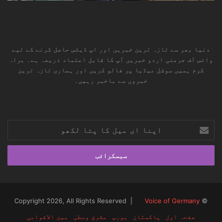
دنیا بھر سے تازہ ترین خبریں اور اپ ڈیٹس حاصل کرنے کے لیے
وائس آف جرمنی اردو خبریں آپ کا قابل اعتماد ذریعہ ہے۔ براہ
کرم ہمیں سوشل میڈیا پر فالو کریں اور ہماری تازہ ترین
خبروں سے باخبر رہیں۔
RSS
TikTok
Instagram
YouTube
LinkedIn
Facebook
X
اپنا
ای
میل
کا
پتا
لکھو
Voice of Germany
© Copyright 2026, All Rights Reserved |
صفحہ اول
پاکستان
یورپ
مشرق وسطیٰ
بین الاقوامی