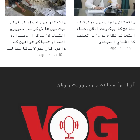
پاکستان پنجاب میں میٹرک کے
پاکستان میں نسوار کو ٹیکس
نتائج کا بیک وقت اعلان، شفاف
نیٹ میں شامل کرنے، تصویری
امتحانی نظام پر وزیر تعلیم
انتباہ لازمی قرار دینے اور
کا اظہارِ اطمینان
انسدادِ تمباکو قوانین کے
دائرہ کار میں لانے کا مطالبہ
9 گھنٹے ago
10 گھنٹے ago
آزادیٴ صحافت ، جمہوریت ، وطن