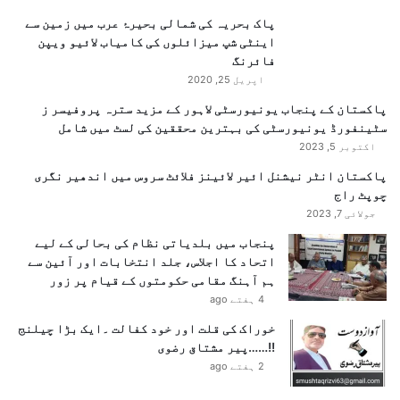
ق
پاک بحریہ کی شمالی بحیرۂ عرب میں زمین سے
م
اینٹی شپ میزائلوں کی کامیاب لائیو ویپن
ک
فائرنگ
ر
اپریل 25, 2020
د
ی
پاکستان کے پنجاب یونیورسٹی لاہور کے مزید سترہ پروفیسر ز
سٹینفورڈ یونیورسٹی کی بہترین محققین کی لسٹ میں شامل
اکتوبر 5, 2023
پاکستان انٹر نیشنل ائیر لائینز فلائٹ سروس میں اندھیر نگری
چوپٹ راج
جولائی 7, 2023
پنجاب میں بلدیاتی نظام کی بحالی کے لیے
اتحاد کا اجلاس، جلد انتخابات اور آئین سے
ہم آہنگ مقامی حکومتوں کے قیام پر زور
4 ہفتے ago
خوراک کی قلت اور خود کفالت ۔ایک بڑا چیلنج
!!……پیر مشتاق رضوی
2 ہفتے ago