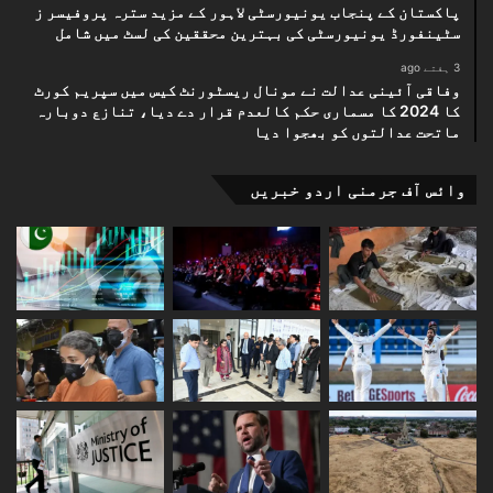
پاکستان کے پنجاب یونیورسٹی لاہور کے مزید سترہ پروفیسر ز
سٹینفورڈ یونیورسٹی کی بہترین محققین کی لسٹ میں شامل
3 ہفتے ago
وفاقی آئینی عدالت نے مونال ریسٹورنٹ کیس میں سپریم کورٹ
کا 2024 کا مسماری حکم کالعدم قرار دے دیا، تنازع دوبارہ
ماتحت عدالتوں کو بھجوا دیا
وائس آف جرمنی اردو خبریں