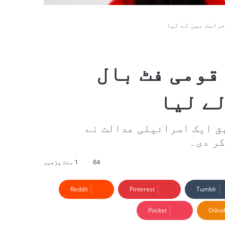
حراست میں لے لیا
قومی فٹ بال
لے لیا
ق ایک اسرائیلی عدالت نے
کر دی۔
64
1 منٹ پڑھیں
Reddit
Pinterest
Tumblr
Pocket
Odnok