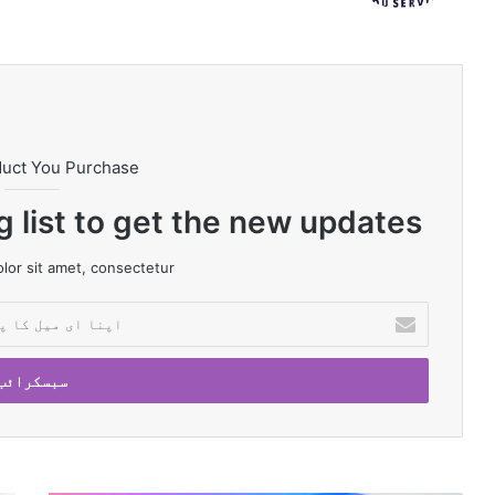
m
e
ok
duct You Purchase
g list to get the new updates!
or sit amet, consectetur.
ا
پ
ن
ا
ا
ی
م
ی