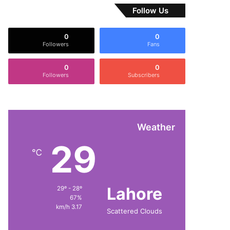
Follow Us
0
0
Followers
Fans
0
0
Followers
Subscribers
Weather
29
℃
Lahore
29º - 28º
67%
3.17 km/h
Scattered Clouds