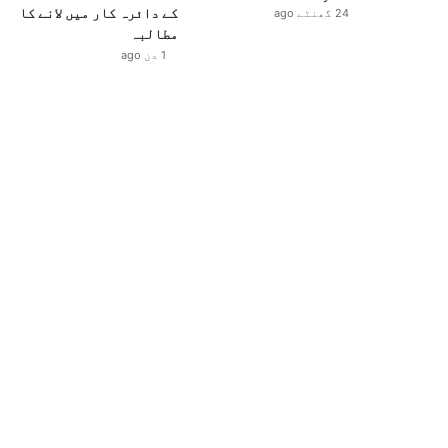
کے دائرہ کار میں لانے کا
24 گھنٹے ago
مطالبہ
1 دن ago