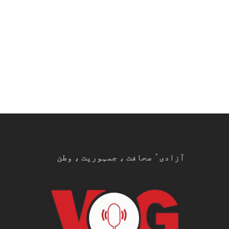
آزادیٴ صحافت ، جمہوریت ، وطن