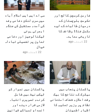
فارمن کرسچن کالج اور
سی اے ایس ایس اسلام آباد
حکومتِ بلوچستان کے
میں سری لنکن دفاعی وفد
درمیان طالبات کے لیے
کی آمد، مستقبل کی جنگ،
مکمل فنڈڈ وظائف کا
ابھرتی ہوئی
تاریخی معاہدہ
ٹیکنالوجیز اور دفاعی
تعاون پر تفصیلی تبادلہ
22 گھنٹے ago
خیال
22 گھنٹے ago
پاکستان پنجاب میں
پاکستان میں نسوار کو
میٹرک کے نتائج کا بیک
ٹیکس نیٹ میں شامل
وقت اعلان، شفاف امتحانی
کرنے، تصویری انتباہ
نظام پر وزیر تعلیم کا
لازمی قرار دینے اور
اظہارِ اطمینان
انسدادِ تمباکو قوانین