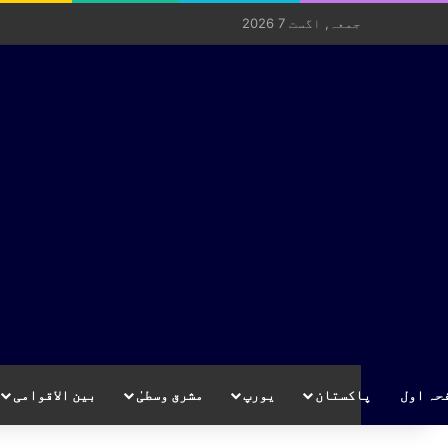
جمعہ, اگست 7 2026
حہ اول
پاکستان
یورپ
مشرق وسطیٰ
بین الاقوامی