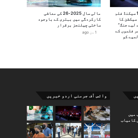
15ویں بین الاقوامی 100 سیکنڈ فلم
مالی سال 2025-26 کی معاشی
سیکشن کا
کارکردگی میں بہتری کے باوجود
 لیے جنگ”
ساختی چیلنجز برقرار
ر فلموں کے
1 دن ago
لمیے کو
ں
وائس آف جرمنی اردو خبریں
 میں
 کامیاب