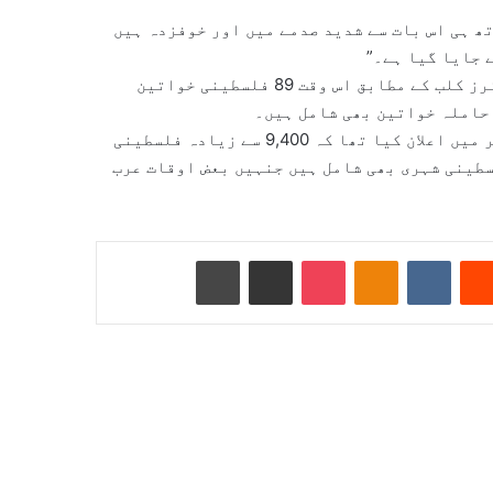
تھ ہی اس بات سے شدید صدمے میں اور خوفزدہ ہیں
 جایا گیا ہے۔”
فلسطینی علاقوں میں قیدیوں کے حقوق کی مرکزی انجمن پرزنرز کلب کے مطابق اس وقت 89 فلسطینی خواتین
حاملہ خواتین بھی شامل ہیں۔
فلسطینی اتھارٹی سے وابستہ قیدیوں کے کلب نے مئی کے آخر میں اعلان کیا تھا کہ 9,400 سے زیادہ فلسطینی
طینی شہری بھی شامل ہیں جنہیں بعض اوقات عرب
Reddit
VKontakte
Odnoklassniki
Pocket
ای میل کے ذریعے شیئر کریں
پرنٹ کریں