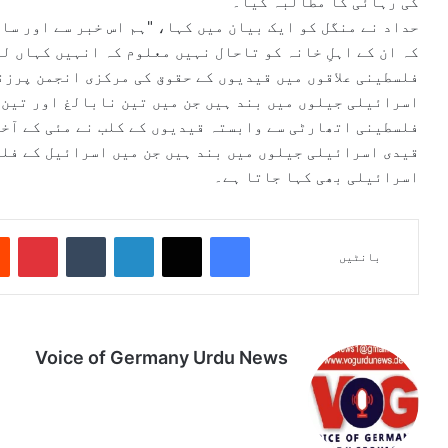
کی رہائی کا مطالبہ کیا۔
حداد نے منگل کو ایک بیان میں کہا، "ہم اس خبر سے اور سا
کہ ان کے اہلِ خانہ کو تاحال نہیں معلوم کہ انہیں کہاں لے
اسرائیلی جیلوں میں بند ہیں جن میں تین نابالغ اور تین 
قیدی اسرائیلی جیلوں میں بند ہیں جن میں اسرائیل کے فلس
اسرائیلی بھی کہا جاتا ہے۔
Pinterest
Tumblr
LinkedIn
X
Facebook
بانٹیں
Voice of Germany Urdu News
Tik
Ins
Yo
Lin
Fa
We
To
tag
uT
ke
ce
bsi
k
ra
ub
dIn
bo
te