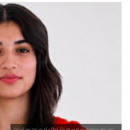
اسرائیل نے فلسطینی قومی فٹ بال کھلاڑی کو حراست میں لے لیا