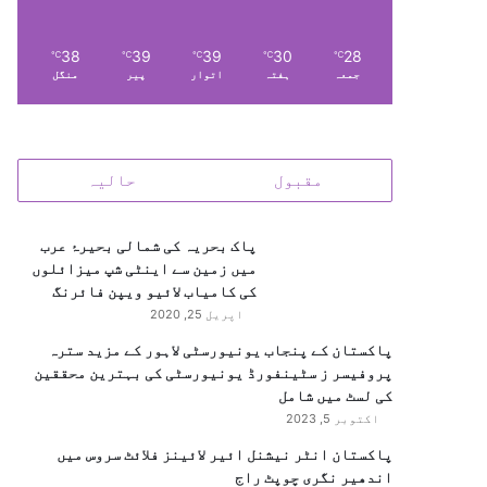
38
39
39
30
28
℃
℃
℃
℃
℃
جمعہ
ہفتہ
اتوار
پیر
منگل
مقبول
حالیہ
پاک بحریہ کی شمالی بحیرۂ عرب
میں زمین سے اینٹی شپ میزائلوں
کی کامیاب لائیو ویپن فائرنگ
اپریل 25, 2020
پاکستان کے پنجاب یونیورسٹی لاہور کے مزید سترہ
پروفیسر ز سٹینفورڈ یونیورسٹی کی بہترین محققین
کی لسٹ میں شامل
اکتوبر 5, 2023
پاکستان انٹر نیشنل ائیر لائینز فلائٹ سروس میں
اندھیر نگری چوپٹ راج