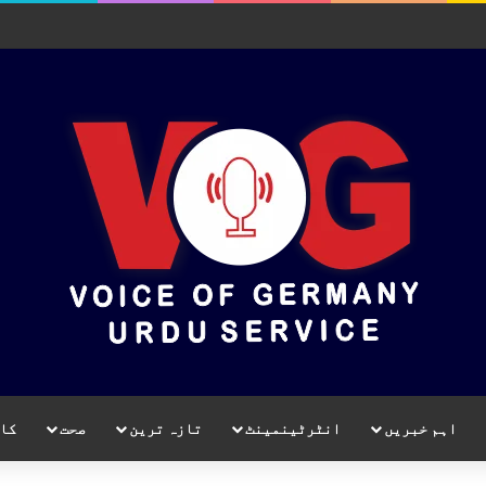
اہم خبریں
انٹرٹینمینٹ
تازہ ترین
صحت
کا