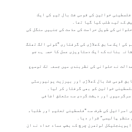
فلسطینی خواتین کی قومی فٹ بال ٹیم کی ایک
ش کے لیے طلب کیا گیا تھا۔
وسی ایشن (پی ایف اے) نے 20 سالہ رند حلوانی کی طویل حراست کی مذمت کی جنہیں منگل کی
 کی ایک سابق کھلاڑی کی گرفتاری "کوئی الگ تھلگ
شانہ بنانے کے ایک دستاویزی عمل کا حصہ ہے جو
دالت نے حلوانی کی نظربندی میں جمعہ تک توسیع
بق قومی فٹ بال کھلاڑی اور بیرزیت یونیورسٹی
لسطینی خواتین کو بھی گرفتار کر لیا۔
 سرگرمیوں اور دہشت گردی سے متعلق اضافی
 اسرائیل کی طرف سے "فلسطینی تعلیم اور طلباء
 منظم پالیسی” قرار دیا۔
 ایوینجلیکل لوتھرن چرچ کے بشپ عماد حداد نے ان