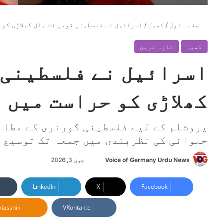
صفحہ اول
/
کھیل
/
اسرائیل نے فلسطینی قومی فٹ بال کھلاڑی کو 
کھیل
تازہ ترین
اسرائیل نے فلسطینی 
کھلاڑی کو حراست میں 
یروشلم کے لیے فلسطینی گورنری کے مطاب
حلوانی کی نظربندی میں جمعہ تک توسیع 
Voice of Germany Urdu News
S
جون 3, 2026
e
n
LinkedIn
X
Facebook
d
lassniki
VKontakte
a
n