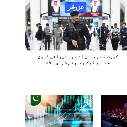
کویت کے ہوائی اڈے پر ایرانی ڈرون
حملہ، ایک بھارتی شہری ہلاک