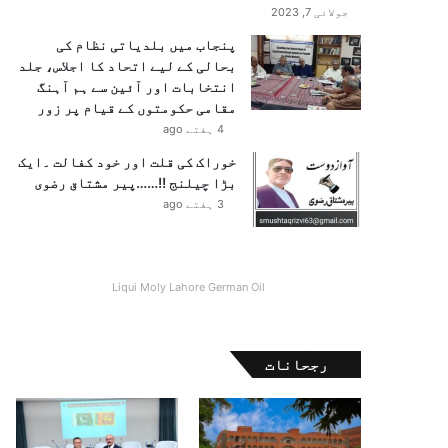
جولائی 7, 2023
پنجاب میں بلدیاتی نظام کی
بحالی کے لیے اتحاد کا اجلاس، جلد
انتخابات اور آئین سے ہم آہنگ
مقامی حکومتوں کے قیام پر زور
4 ہفتے ago
خوراک کی قلت اور خود کفالت ۔ایک
بڑا چیلنج !!……پیر مشتاق رضوی
3 ہفتے ago
Liqui Moly Lahore German Oil
رجحانات