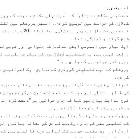
e
اے ایف پی
m
فلسطینی حکام نے بتایا کہ اسرائیلی حکام نے بدھ کے روز 
a
کھلاڑی کی حراست میں توسیع کر دی۔ انہیں یروشلم میں تفتی
i
فلسطینی فٹ بال ایس
l
شام گرفتار کیا گیا تھا۔
ایک بیان میں ایسوسی ایشن نے کہا کہ حلوانی اور قومی ٹیم
واقعہ نہیں ہے، یہ فلسطینی کھلاڑیوں کو منظم طریقے سے ن
بغیر کسی جوابدہی کے جاری ہے۔”
یروشلم کے لیے فلسطینی گورنری کے مطابق ایک اسرائیلی ع
کر دی۔
اسرائیلی فوج نے منگل کے روز مقبوضہ مغربی کنارے میں سا
کی طالبہ نتالی ابو دیۃ کے ساتھ ساتھ تین دیگر نوجوان ف
فوج نے ایک بیان میں کہا کہ چار خواتین پر "دہشت گردانہ
سرگرمیوں کو فروغ دینے” کا شبہ ہے۔
برزیت یونیورسٹی نے گرفتاریوں کی مذمت کرتے ہوئے انہیں
کے تعلیمی سفر کو جاری رکھنے کے حق کو نشانہ بنانے والی
اردن اور ارضِ مقدسہ جس سے نتالی ابو دیۃ کا تعلق ہے، کے