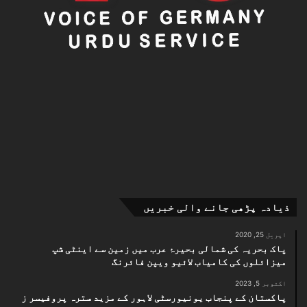
ذیادہ پڑھی جانے والی خبریں
اپریل 25, 2020
پاک بحریہ کی شمالی بحیرۂ عرب میں زمین سے اینٹی شپ
میزائلوں کی کامیاب لائیو ویپن فائرنگ
اکتوبر 5, 2023
پاکستان کے پنجاب یونیورسٹی لاہور کے مزید سترہ پروفیسر ز