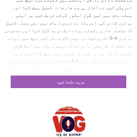
l
امریکی ٹیم نے آغاز ہی سے جارحانہ کھیل پیش کیا اور
پہلے ہاف میں تین گول اسکور کرکے حریف ٹیم پر اپنی
برتری قائم کی۔امریکا نے دوسرے ہاف میں بھی عمدہ کھیل
کا سلسلہ جاری رکھتے ہوئے ایک مزید گول کیا اور مجموعی
برتری 4-0 تک پہنچا دی۔پیراگوئے کی ٹیم میچ میں زیادہ
مزاحمت نہ کر سکی تاہم اس نے دوسرے ہاف میں ایک گول
اسکور کرکے خسارہ کچھ کم کیا، یوں میچ کے اختتام پر
امریکا نے پیراگوئے کو 1-4 سے شکست دے کر اہم کامیابی
اپنے نام کی۔دوسری جانب میچ کے آغاز سے قبل لاس اینجلس
میں فیفا فٹبال ورلڈ کپ 2026 کی تیسری رنگا رنگ
مزید دکھائیں
افتتاحی تقریب بھی منعقد کی گئی، جس میں شائقینِ فٹبال
کی بڑی تعداد نے شرکت کی۔تقریب میں مختلف ثقافتی اور
تفریحی پروگرام پیش کیے گئے، جنہیں شائقینِ فٹ بال نے
بھرپور انداز میں سراہا۔اس سے قبل فٹبال کے سب سے بڑے
عالمی میلے کی سب سے پہلے میکسیکو میں رنگارنگ
افتتاحی تقریب منعقد ہوئی تھی۔اس تقریب میں فٹبال
اسٹیڈیم میں شکیرا اور برنا بوائے کی دھماکے دار