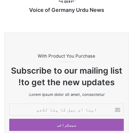
پرفارمنس نے دنیا بھر میں شائقین فٹ بال کو جھومنے پر
مجبور کر دیا تھا۔
Voice of Germany Urdu News
Tik
Ins
Yo
Lin
Fa
We
To
tag
uT
ke
ce
bsi
k
ra
ub
dIn
bo
te
m
e
ok
With Product You Purchase
Subscribe to our mailing list
to get the new updates!
Lorem ipsum dolor sit amet, consectetur.
ا
پ
ن
ا
ا