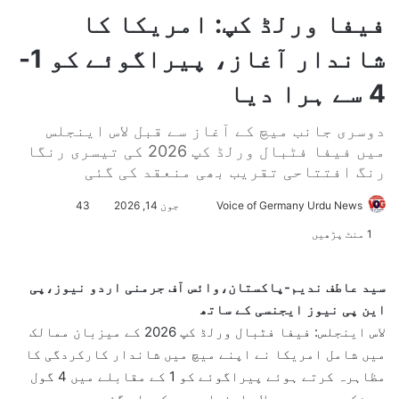
فیفا ورلڈ کپ: امریکا کا
شاندار آغاز، پیراگوئے کو 1-
4 سے ہرا دیا
دوسری جانب میچ کے آغاز سے قبل لاس اینجلس
میں فیفا فٹبال ورلڈ کپ 2026 کی تیسری رنگا
رنگ افتتاحی تقریب بھی منعقد کی گئی
Voice of Germany Urdu News
S
جون 14, 2026
43
e
1 منٹ پڑھیں
n
d
سید عاطف ندیم-پاکستان،وائس آف جرمنی اردو نیوز،پی
a
این پی نیوز ایجنسی کے ساتھ
n
لاس اینجلس: فیفا فٹبال ورلڈ کپ 2026 کے میزبان ممالک
e
میں شامل امریکا نے اپنے میچ میں شاندار کارکردگی کا
m
مظاہرہ کرتے ہوئے پیراگوئے کو 1 کے مقابلے میں 4 گول
a
سے شکست دے دی ہے۔لاس اینجلس میں کھیلے گئے میچ میں
i