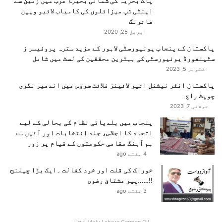
پاک بحریہ کی شمالی بحیرۂ عرب میں زمین سے
اینٹی شپ میزائلوں کی کامیاب لائیو ویپن
فائرنگ
اپریل 25, 2020
پاکستان کے پنجاب یونیورسٹی لاہور کے مزید سترہ پروفیسر ز
سٹینفورڈ یونیورسٹی کی بہترین محققین کی لسٹ میں شامل
اکتوبر 5, 2023
پاکستان انٹر نیشنل ائیر لائینز فلائٹ سروس میں اندھیر نگری
چوپٹ راج
جولائی 7, 2023
پنجاب میں بلدیاتی نظام کی بحالی کے لیے
اتحاد کا اجلاس، جلد انتخابات اور آئین سے
ہم آہنگ مقامی حکومتوں کے قیام پر زور
4 ہفتے ago
خوراک کی قلت اور خود کفالت ۔ایک بڑا چیلنج
!!……پیر مشتاق رضوی
3 ہفتے ago
Liqui Moly Lahore German Oil