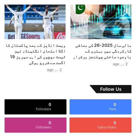
6
ے
-
م
2
ی
7
ں
ک
ف
ی
ل
ت
م
مالی سال 2025-26 کی معاشی
ویسٹ انڈیز کے بعد پاکستان کا
ر
و
کارکردگی میں بہتری کے
اگلا امتحان انگلینڈ، تین
ج
ں
باوجود ساختی چیلنجز برقرار
ٹیسٹ میچوں کی اہم سیریز 19
ی
اگست سے شروع ہوگی
م
2 دن ago
ح
ی
2 دن ago
ا
ں
ت
ک
پ
ا
Follow Us
ر
م
ا
ک
0
0
ہ
ر
Followers
Fans
م
ت
م
ا
0
0
ک
ر
Followers
Subscribers
ا
ہ