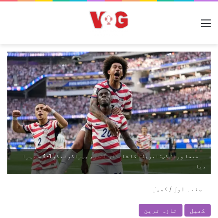
مینو
فیفا ورلڈ کپ: امریکا کا شاندار آغاز، پیراگوئے کو 1-4 سے ہرا
دیا
صفحہ اول
/
کھیل
کھیل
تازہ ترین