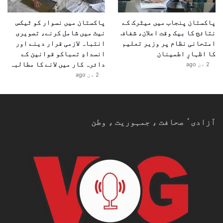
پاکستان پنجاب میں میٹرک کے
پاکستان میں نسوار کو ٹیکس
نتائج کا بیک وقت اعلان، شفاف
نیٹ میں شامل کرنے، تصویری
امتحانی نظام پر وزیر تعلیم
انتباہ لازمی قرار دینے اور
کا اظہارِ اطمینان
انسدادِ تمباکو قوانین کے
دائرہ کار میں لانے کا مطالبہ
2 دن ago
2 دن ago
آزادیٴ صحافت ، جمہوریت ، وطن