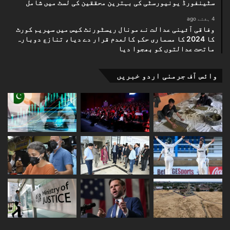
سٹینفورڈ یونیورسٹی کی بہترین محققین کی لسٹ میں شامل
4 ہفتے ago
وفاقی آئینی عدالت نے مونال ریسٹورنٹ کیس میں سپریم کورٹ
کا 2024 کا مسماری حکم کالعدم قرار دے دیا، تنازع دوبارہ
ماتحت عدالتوں کو بھجوا دیا
وائس آف جرمنی اردو خبریں