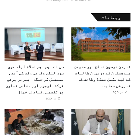
رجحانات
فارمن کرسچن کالج اور حکومتِ
سی اے ایس ایس اسلام آباد میں
بلوچستان کے درمیان طالبات
سری لنکن دفاعی وفد کی آمد،
کے لیے مکمل فنڈڈ وظائف کا
مستقبل کی جنگ، ابھرتی ہوئی
تاریخی معاہدہ
ٹیکنالوجیز اور دفاعی تعاون
پر تفصیلی تبادلہ خیال
2 دن ago
2 دن ago