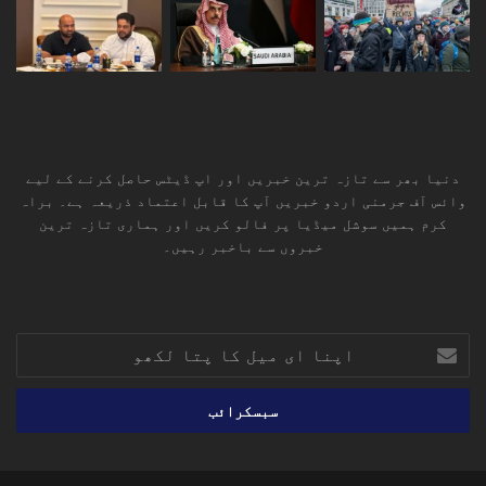
دنیا بھر سے تازہ ترین خبریں اور اپ ڈیٹس حاصل کرنے کے لیے
وائس آف جرمنی اردو خبریں آپ کا قابل اعتماد ذریعہ ہے۔ براہ
کرم ہمیں سوشل میڈیا پر فالو کریں اور ہماری تازہ ترین
خبروں سے باخبر رہیں۔
RSS
TikTok
Instagram
YouTube
LinkedIn
Facebook
X
اپنا
ای
میل
کا
پتا
لکھو