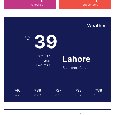
0
0
ی
Followers
Subscribers
ں
ط
ا
Weather
ق
ت
39
ک
℃
ے
ت
و
Lahore
39º - 28º
ا
38%
ز
2.73 km/h
Scattered Clouds
ن
پ
ر
ن
40
38
37
38
38
ئ
℃
℃
℃
℃
℃
جمعرات
جمعہ
ہفتہ
اتوار
پیر
ے
ا
ث
ر
مقبول
حالیہ