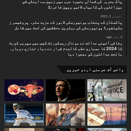
پاک بحریہ کی شمالی بحیرۂ عرب میں زمین سے اینٹی شپ
میزائلوں کی کامیاب لائیو ویپن فائرنگ
اکتوبر 5, 2023
پاکستان کے پنجاب یونیورسٹی لاہور کے مزید سترہ پروفیسر ز
سٹینفورڈ یونیورسٹی کی بہترین محققین کی لسٹ میں شامل
3 ہفتے ago
وفاقی آئینی عدالت نے مونال ریسٹورنٹ کیس میں سپریم کورٹ
کا 2024 کا مسماری حکم کالعدم قرار دے دیا، تنازع دوبارہ
ماتحت عدالتوں کو بھجوا دیا
وائس آف جرمنی اردو خبریں