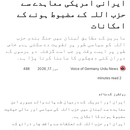
ایرانی امریکی معاہدے سے
حزب اللہ کے مضبوط ہونے کے
امکانات
ماہرین کے مطابق لبنان میں جنگ بندی حزب
اللہ کو سیاسی طور پر تقویت دے سکتی ہے، خاص
طور پر ایسے وقت پر جب اسے گزشتہ دو برسوں کے
دوران کئی دھچکوں کا سامنا کرنا پڑا ہے۔
Voice of Germany Urdu News
S
جون 17, 2026
488
e
2 minutes read
n
d
روئٹرز کے ساتھ
a
ایران اور امریکہ کے درمیان طے پانے والے عبوری امن
n
معاہدے سے لبنان میں حزب اللہ کی سیاسی اور مالی حیثیت
e
مضبوط ہونے کا امکان ہے۔
m
ایران اور حزب اللہ کے تعلقات سے واقف چار ذرائع کے
a