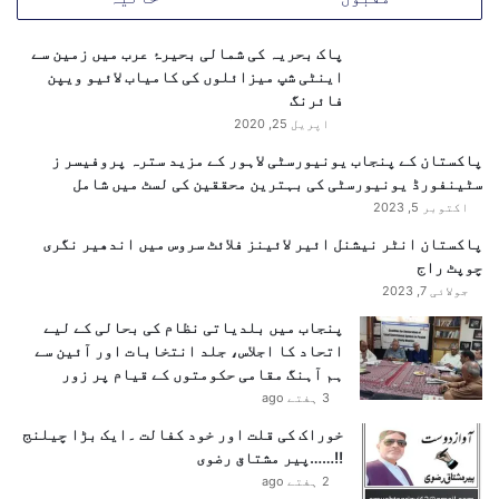
ا
ت
پاک بحریہ کی شمالی بحیرۂ عرب میں زمین سے
م
اینٹی شپ میزائلوں کی کامیاب لائیو ویپن
ت
فائرنگ
و
اپریل 25, 2020
ق
ع
پاکستان کے پنجاب یونیورسٹی لاہور کے مزید سترہ پروفیسر ز
سٹینفورڈ یونیورسٹی کی بہترین محققین کی لسٹ میں شامل
اکتوبر 5, 2023
پاکستان انٹر نیشنل ائیر لائینز فلائٹ سروس میں اندھیر نگری
چوپٹ راج
جولائی 7, 2023
پنجاب میں بلدیاتی نظام کی بحالی کے لیے
اتحاد کا اجلاس، جلد انتخابات اور آئین سے
ہم آہنگ مقامی حکومتوں کے قیام پر زور
3 ہفتے ago
خوراک کی قلت اور خود کفالت ۔ایک بڑا چیلنج
!!……پیر مشتاق رضوی
2 ہفتے ago