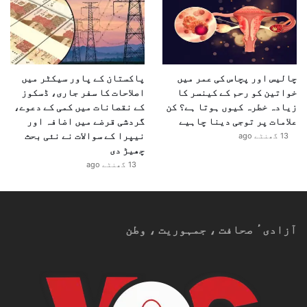
چالیس اور پچاس کی عمر میں
پاکستان کے پاور سیکٹر میں
خواتین کو رحم کے کینسر کا
اصلاحات کا سفر جاری، ڈسکوز
زیادہ خطرہ کیوں ہوتا ہے؟ کن
کے نقصانات میں کمی کے دعوے،
علامات پر توجی دینا چاہیے
گردشی قرضے میں اضافہ اور
نیپرا کے سوالات نے نئی بحث
13 گھنٹے ago
چھیڑ دی
13 گھنٹے ago
آزادیٴ صحافت ، جمہوریت ، وطن