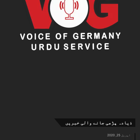
ذیادہ پڑھی جانے والی خبریں
اپریل 25, 2020