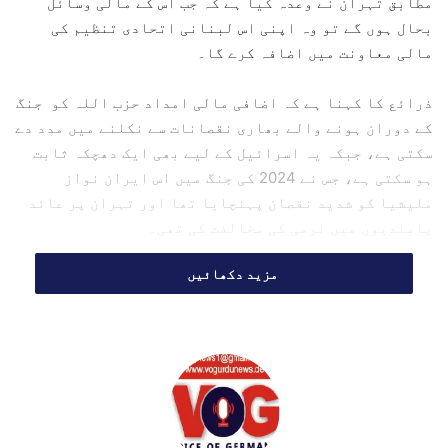
مطابق تہران نے وعدہ کیا ہے کہ جب اس کے مالی وسائل
i
بحال ہوں گے تو وہ اپنی اس لبنانی اتحادی تنظیم کی
l
مالی معاونت میں اضافہ کرے گا۔
ذرائع کا کہنا ہے کہ اضافی مالی امداد حزب اللہ کو جنگ
کے دوران ہونے والے بھاری نقصانات سے نکلنے میں مدد دے
سکتی ہے، جبکہ یہ اسرائیل کے لیے بھی ایک دھچکہ ثابت
ہو سکتی ہے، جس نے 2024 کی جنگ میں اس ایران نواز
ملیشیا کو شدید نقصان پہنچایا تھا اور تہران پر عائد
پابندیوں میں نرمی کی مخالفت کی تھی۔
مزید دکھائیں
ایران کے اصرار پر متوقع جنگ بندی میں لبنان بھی شامل
ہے، جہاں 2 مارچ کو حزب اللہ نے ایران کے ساتھ اظہارِ
یکجہتی کرتے ہوئے اسرائیل پر حملے کیے تھے۔ اس کے بعد
اسرائیل نے جوابی کارروائی شروع کی جس میں ہزاروں
افراد ہلاک ہوئے اور جنوبی لبنان میں زمینی کارروائی
بھی کی گئی۔