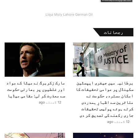
Liqui Moly Lahore German Oil
رجحانات
برطانیہ میں جیفری ایپسٹین
مارک زکربرگ نے میٹا کے مواد
سکینڈل پر عوامی تحقیقات کا
اور غلطیوں پر بھارتی حکومت
امکان مسترد، حکومت نے
سے معذرت کر لی: مقامی میڈیا
متاثرین سے اظہارِ ہمدردی
12 گھنٹے ago
کرتے ہوئے پولیس تحقیقات
جاری رکھنے کی تصدیق کر دی
12 گھنٹے ago