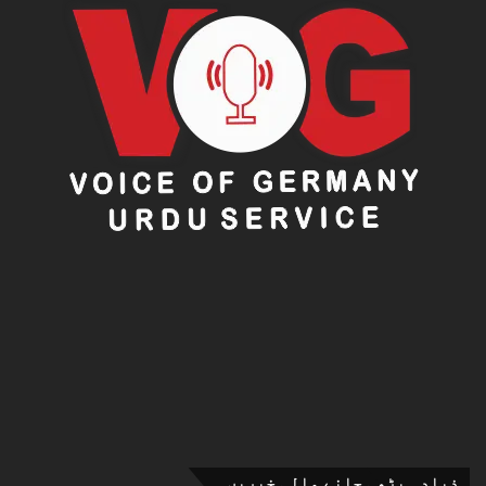
بھی مرتب ہوں گے۔
انہوں نے اعلان کیا کہ پٹرولیم مصنوعات کی قیمتوں کا
جائزہ مکمل ہونے کے بعد آج ہی ان میں نمایاں کمی کا
اعلان کیا جائے گا تاکہ اس کے ثمرات براہ راست عوام تک
پہنچ سکیں۔
ذیادہ پڑھی جانے والی خبریں