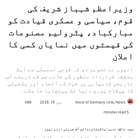
وزیراعظم شہباز شریف کی
قوم، سیاسی و عسکری قیادت کو
مبارکباد، پٹرولیم مصنوعات
کی قیمتوں میں نمایاں کمی کا
اعلان
انہوں نے تجویز دی کہ قومی اسمبلی سے ایک
متفقہ قرارداد منظور کی جائے جس کے ذریعے اس
تاریخی کامیابی پر قوم کے اتحاد اور یکجہتی
کا پیغام پوری دنیا تک پہنچایا جا سکے۔
Voice of Germany Urdu News
S
جون 19, 2026
488
e
5 minutes read
n
d
سید عاطف ندیم-پاکستان،وائس آف جرمنی اردو نیوز
a
وزیراعظم محمد شہباز شریف نے امریکا اور ایران کے