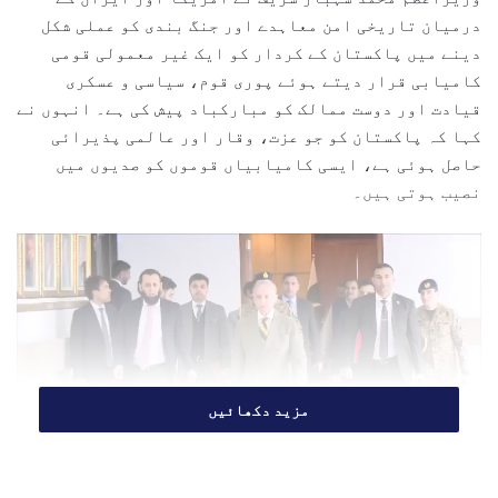
n
درمیان تاریخی امن معاہدے اور جنگ بندی کو عملی شکل
e
دینے میں پاکستان کے کردار کو ایک غیر معمولی قومی
m
کامیابی قرار دیتے ہوئے پوری قوم، سیاسی و عسکری
a
قیادت اور دوست ممالک کو مبارکباد پیش کی ہے۔ انہوں نے
i
کہا کہ پاکستان کو جو عزت، وقار اور عالمی پذیرائی
l
حاصل ہوئی ہے، ایسی کامیابیاں قوموں کو صدیوں میں
نصیب ہوتی ہیں۔
مزید دکھائیں