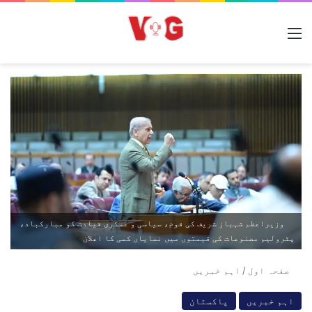
مینو
وزیراعظم شہباز شریف کی قوم، سیاسی و عسکری قیادت کو مبارکباد،
پٹرولیم مصنوعات کی قیمتوں میں نمایاں کمی کا اعلان
صفحہ اول
/
اہم خبریں
اہم خبریں
پاکستان