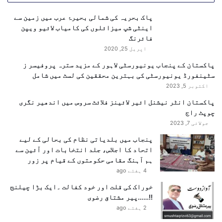
ی
ک
پاک بحریہ کی شمالی بحیرۂ عرب میں زمین سے
ا
اینٹی شپ میزائلوں کی کامیاب لائیو ویپن
ا
فائرنگ
ع
اپریل 25, 2020
ل
پاکستان کے پنجاب یونیورسٹی لاہور کے مزید سترہ پروفیسر ز
ا
سٹینفورڈ یونیورسٹی کی بہترین محققین کی لسٹ میں شامل
ن
اکتوبر 5, 2023
پاکستان انٹر نیشنل ائیر لائینز فلائٹ سروس میں اندھیر نگری
چوپٹ راج
جولائی 7, 2023
پنجاب میں بلدیاتی نظام کی بحالی کے لیے
اتحاد کا اجلاس، جلد انتخابات اور آئین سے
ہم آہنگ مقامی حکومتوں کے قیام پر زور
4 ہفتے ago
خوراک کی قلت اور خود کفالت ۔ایک بڑا چیلنج
!!……پیر مشتاق رضوی
2 ہفتے ago