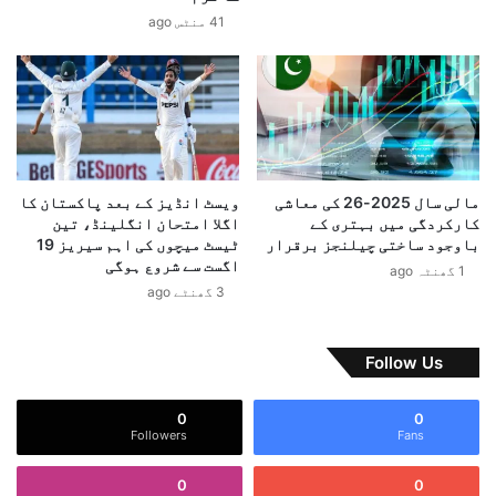
و
ن
41 منٹس ago
م
ہ
ب
ی
ا
ں
ر
’
ک
،
ب
ٹ
ا
ر
د
م
مالی سال 2025-26 کی معاشی
ویسٹ انڈیز کے بعد پاکستان کا
،
پ
کارکردگی میں بہتری کے
اگلا امتحان انگلینڈ، تین
پ
ک
باوجود ساختی چیلنجز برقرار
ٹیسٹ میچوں کی اہم سیریز 19
ٹ
اگست سے شروع ہوگی
ے
1 گھنٹہ ago
ر
ب
3 گھنٹے ago
و
ی
ل
ا
ی
ن
Follow Us
م
پ
م
ر
0
0
ص
ج
Followers
Fans
ن
ا
و
ر
0
0
ع