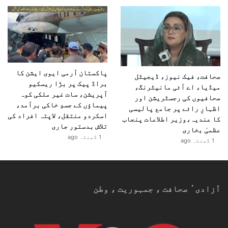
پاکستان آرمی ایوی ایشن کا
صحافت، فیک نیوز، ڈیجیٹل
براڈ پیک پر بڑا ریسکیو
میڈیا، اے آئی مانیٹرنگ،
آپریشن، سات غیر ملکی کوہ
صحافیوں کی رجسٹریشن اور
پیماؤں کے جسدِ خاکی برآمد،
اظہارِ رائے پر جامع پالیسی
اسکردو منتقل، لاپتہ افراد کی
کا عندیہ،وزیر اطلاعات پنجاب
تلاش بدستور جاری
عظمیٰ بخاری
1 گھنٹہ ago
1 گھنٹہ ago
آزادیٴ صحافت ، جمہوریت ، وطن