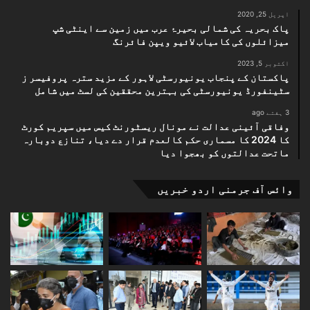
اپریل 25, 2020
پاک بحریہ کی شمالی بحیرۂ عرب میں زمین سے اینٹی شپ
میزائلوں کی کامیاب لائیو ویپن فائرنگ
اکتوبر 5, 2023
پاکستان کے پنجاب یونیورسٹی لاہور کے مزید سترہ پروفیسر ز
سٹینفورڈ یونیورسٹی کی بہترین محققین کی لسٹ میں شامل
3 ہفتے ago
وفاقی آئینی عدالت نے مونال ریسٹورنٹ کیس میں سپریم کورٹ
کا 2024 کا مسماری حکم کالعدم قرار دے دیا، تنازع دوبارہ
ماتحت عدالتوں کو بھجوا دیا
وائس آف جرمنی اردو خبریں