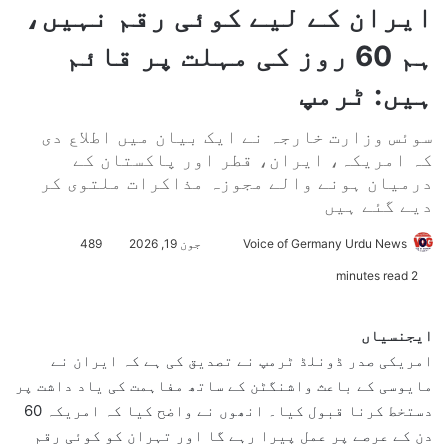
ایران کے لیے کوئی رقم نہیں،
ہم 60 روز کی مہلت پر قائم
ہیں: ٹرمپ
سوئس وزارت خارجہ نے ایک بیان میں اطلاع دی
کہ امریکہ، ایران، قطر اور پاکستان کے
درمیان ہونے والے مجوزہ مذاکرات ملتوی کر
دیے گئے ہیں
Voice of Germany Urdu News
S
جون 19, 2026
489
e
2 minutes read
n
d
ایجنسیاں
a
امریکی صدر ڈونلڈ ٹرمپ نے تصدیق کی ہے کہ ایران نے
n
مایوسی کے باعث واشنگٹن کے ساتھ مفاہمت کی یاد داشت پر
e
دستخط کرنا قبول کیا۔ انھوں نے واضح کیا کہ امریکہ 60
m
دن کے عرصے پر عمل پیرا رہے گا اور تہران کو کوئی رقم
a