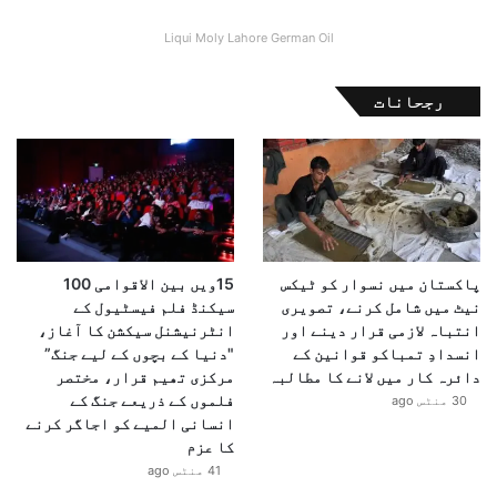
Liqui Moly Lahore German Oil
رجحانات
پاکستان میں نسوار کو ٹیکس
15ویں بین الاقوامی 100
نیٹ میں شامل کرنے، تصویری
سیکنڈ فلم فیسٹیول کے
انتباہ لازمی قرار دینے اور
انٹرنیشنل سیکشن کا آغاز،
انسدادِ تمباکو قوانین کے
"دنیا کے بچوں کے لیے جنگ”
دائرہ کار میں لانے کا مطالبہ
مرکزی تھیم قرار، مختصر
فلموں کے ذریعے جنگ کے
30 منٹس ago
انسانی المیے کو اجاگر کرنے
کا عزم
41 منٹس ago