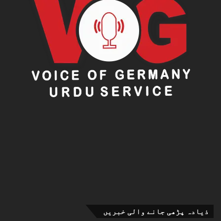
ذیادہ پڑھی جانے والی خبریں