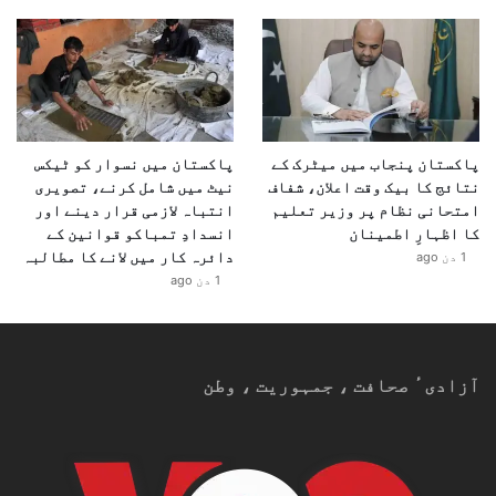
پاکستان پنجاب میں میٹرک کے
پاکستان میں نسوار کو ٹیکس
نتائج کا بیک وقت اعلان، شفاف
نیٹ میں شامل کرنے، تصویری
امتحانی نظام پر وزیر تعلیم
انتباہ لازمی قرار دینے اور
کا اظہارِ اطمینان
انسدادِ تمباکو قوانین کے
دائرہ کار میں لانے کا مطالبہ
1 دن ago
1 دن ago
آزادیٴ صحافت ، جمہوریت ، وطن