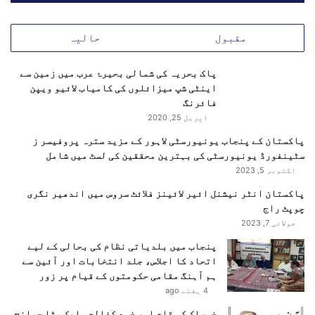
ے
ر
مقبول
حالیہ
و
ا
ن
پاک بحریہ کی شمالی بحیرۂ عرب میں زمین سے
ہ
اینٹی شپ میزائلوں کی کامیاب لائیو ویپن
ہ
فائرنگ
و
اپریل 25, 2020
ن
پاکستان کے پنجاب یونیورسٹی لاہور کے مزید سترہ پروفیسر ز
ے
سٹینفورڈ یونیورسٹی کی بہترین محققین کی لسٹ میں شامل
و
اکتوبر 5, 2023
ا
ل
پاکستان انٹر نیشنل ائیر لائینز فلائٹ سروس میں اندھیر نگری
ی
چوپٹ راج
ٹ
جولائی 7, 2023
ی
پنجاب میں بلدیاتی نظام کی بحالی کے لیے
م
اتحاد کا اجلاس، جلد انتخابات اور آئین سے
پ
ہم آہنگ مقامی حکومتوں کے قیام پر زور
ا
4 ہفتے ago
ک
س
خوراک کی قلت اور خود کفالت ۔ایک بڑا چیلنج