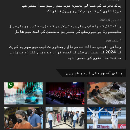
پاک بحریہ کی شمالی بحیرۂ عرب میں زمین سے اینٹی شپ
میزائلوں کی کامیاب لائیو ویپن فائرنگ
اکتوبر 5, 2023
پاکستان کے پنجاب یونیورسٹی لاہور کے مزید سترہ پروفیسر ز
سٹینفورڈ یونیورسٹی کی بہترین محققین کی لسٹ میں شامل
4 ہفتے ago
وفاقی آئینی عدالت نے مونال ریسٹورنٹ کیس میں سپریم کورٹ
کا 2024 کا مسماری حکم کالعدم قرار دے دیا، تنازع دوبارہ
ماتحت عدالتوں کو بھجوا دیا
وائس آف جرمنی اردو خبریں