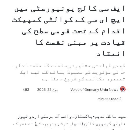
ایف سی کالج یونیورسٹی میں
ایچ ای سی کے کوالٹی کمپیکٹ
اقدام کے تحت قومی سطح کی
قیادت پر مبنی نشست کا
انعقاد
قومی قیادتی مشاورتی سلسلے کا مقصد ادارہ
جاتی مؤثریت کو مضبوط بنانے کے لیے ایک
تعمیری مکالمے کو فروغ دینا ہے
Voice of Germany Urdu News
S
جون 22, 2026
493
e
2 minutes read
n
d
سید عاطف ندیم-پاکستان،وائس آف جرمنی اردو نیوز
a
فارمَن کرسچین کالج (اےچارٹرڈ یونیورسٹی) نے فخر کے
n