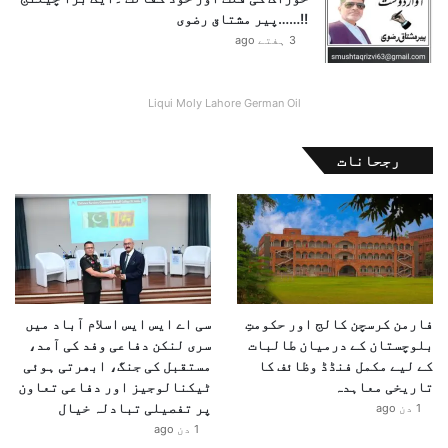
ت
!!……پیر مشتاق رضوی
ا
3 ہفتے ago
ن
س
ے
Liqui Moly Lahore German Oil
م
ل
ا
رجحانات
ق
ا
ت
فارمن کرسچن کالج اور حکومتِ
سی اے ایس ایس اسلام آباد میں
بلوچستان کے درمیان طالبات
سری لنکن دفاعی وفد کی آمد،
کے لیے مکمل فنڈڈ وظائف کا
مستقبل کی جنگ، ابھرتی ہوئی
تاریخی معاہدہ
ٹیکنالوجیز اور دفاعی تعاون
پر تفصیلی تبادلہ خیال
1 دن ago
1 دن ago