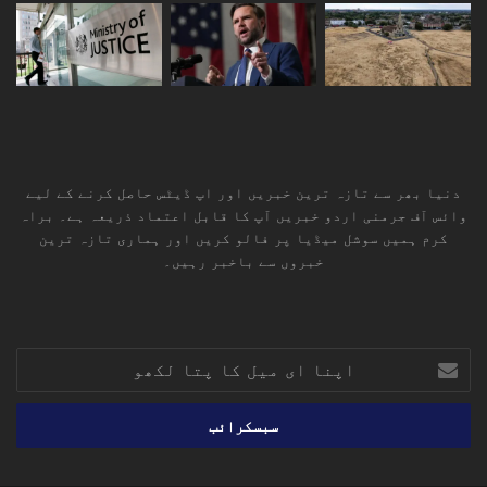
دنیا بھر سے تازہ ترین خبریں اور اپ ڈیٹس حاصل کرنے کے لیے
وائس آف جرمنی اردو خبریں آپ کا قابل اعتماد ذریعہ ہے۔ براہ
کرم ہمیں سوشل میڈیا پر فالو کریں اور ہماری تازہ ترین
خبروں سے باخبر رہیں۔
RSS
TikTok
Instagram
YouTube
LinkedIn
Facebook
X
اپنا
ای
میل
کا
پتا
لکھو