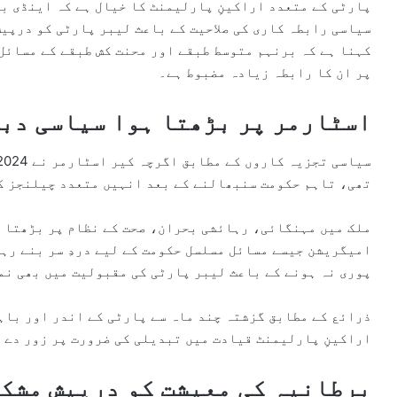
پارٹی کے متعدد اراکینِ پارلیمنٹ کا خیال ہے کہ اینڈی ب
سیاسی رابطہ کاری کی صلاحیت کے باعث لیبر پارٹی کو درپیش
کہنا ہے کہ برنہم متوسط طبقے اور محنت کش طبقے کے مسائل
پر ان کا رابطہ زیادہ مضبوط ہے۔
اسٹارمر پر بڑھتا ہوا سیاسی دب
تھی، تاہم حکومت سنبھالنے کے بعد انہیں متعدد چیلنجز ک
ملک میں مہنگائی، رہائشی بحران، صحت کے نظام پر بڑھتا 
امیگریشن جیسے مسائل مسلسل حکومت کے لیے دردِ سر بنے رہے
پوری نہ ہونے کے باعث لیبر پارٹی کی مقبولیت میں بھی نم
ذرائع کے مطابق گزشتہ چند ماہ سے پارٹی کے اندر اور باہ
اراکینِ پارلیمنٹ قیادت میں تبدیلی کی ضرورت پر زور دے 
برطانیہ کی معیشت کو درپیش مشکل