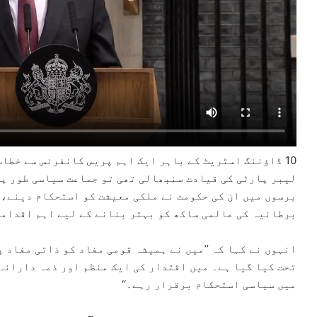
10 ڈاؤننگ اسٹریٹ کے باہر ایک اہم پریس کانفرنس سے خطا
لیبر پارٹی کی قیادت سنبھالی تھی تو جماعت سیاسی طور پر
برسوں میں ان کی حکومت نے ملکی معیشت کو استحکام دینے، 
برطانیہ کی عالمی ساکھ کو بہتر بنانے کے لیے اہم اقدام
انہوں نے کہا کہ ’’میں نے ہمیشہ قومی مفاد کو ذاتی مفاد 
تحت کیا گیا ہے۔ میں اقتدار کی ایک منظم اور ذمہ دارانہ
میں سیاسی استحکام برقرار رہے۔‘‘