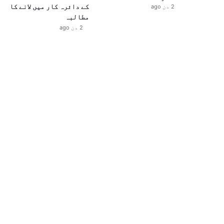
کے دائرہ کار میں لانے کا
2 دن ago
مطالبہ
2 دن ago