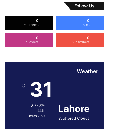
Follow Us
0
0
Followers
Fans
0
0
Followers
Subscribers
Weather
31
℃
Lahore
31º - 27º
66%
2.59 km/h
Scattered Clouds