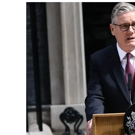
موڑ پر