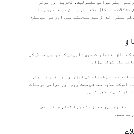
رنہم اپنی عوامی مقبولیت، تجربے اور مؤثر
 مشکلات سے نکال سکتے ہیں۔ ان کے حامیوں کا
 کو بہتر انداز میں سمجھتے ہیں اور عوامی سطح
اؤ
سیاسی تجزیہ کاروں کے مطابق اگرچہ کیر اسٹارمر نے 2024 کے عام انتخابات میں تاریخی کامیابی حاصل کی
ا سامنا کرنا پڑا۔
دباؤ، عوامی خدمات کی کمزوری اور غیر قانونی
۔ اس کے علاوہ معاشی سست روی اور عوامی توقعات
ایاں کمی دیکھی گئی۔
ر اسٹارمر پر دباؤ بڑھ رہا تھا، جبکہ بعض
رہے تھے۔
ات