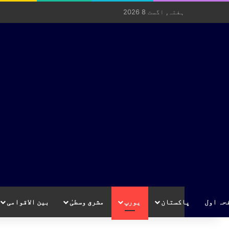
ہفتہ, اگست 8 2026
حہ اول
پاکستان
یورپ
مشرق وسطیٰ
بین الاقوامی