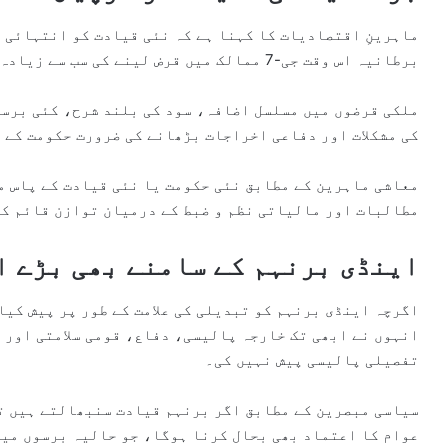
ماہرینِ اقتصادیات کا کہنا ہے کہ نئی قیادت کو انتہائی پ
برطانیہ اس وقت جی-7 ممالک میں قرض لینے کی سب سے زیادہ لاگت برداشت کر رہا ہے۔
ملکی قرضوں میں مسلسل اضافہ، سود کی بلند شرح، کئی برس
کی مشکلات اور دفاعی اخراجات بڑھانے کی ضرورت حکومت کے 
معاشی ماہرین کے مطابق نئی حکومت یا نئی قیادت کے پاس 
مطالبات اور مالیاتی نظم و ضبط کے درمیان توازن قائم ک
اینڈی برنہم کے سامنے بھی بڑے 
اگرچہ اینڈی برنہم کو تبدیلی کی علامت کے طور پر پیش کیا
انہوں نے ابھی تک خارجہ پالیسی، دفاع، قومی سلامتی اور 
تفصیلی پالیسی پیش نہیں کی۔
سیاسی مبصرین کے مطابق اگر برنہم قیادت سنبھالتے ہیں ت
عوام کا اعتماد بھی بحال کرنا ہوگا، جو حالیہ برسوں میں