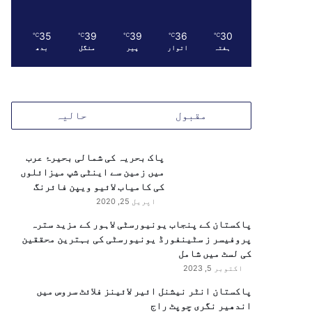
35
39
39
36
30
℃
℃
℃
℃
℃
ہفتہ
اتوار
پیر
منگل
بدھ
مقبول
حالیہ
پاک بحریہ کی شمالی بحیرۂ عرب
میں زمین سے اینٹی شپ میزائلوں
کی کامیاب لائیو ویپن فائرنگ
اپریل 25, 2020
پاکستان کے پنجاب یونیورسٹی لاہور کے مزید سترہ
پروفیسر ز سٹینفورڈ یونیورسٹی کی بہترین محققین
کی لسٹ میں شامل
اکتوبر 5, 2023
پاکستان انٹر نیشنل ائیر لائینز فلائٹ سروس میں
اندھیر نگری چوپٹ راج