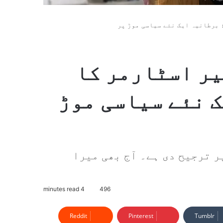
 برطانیہ ایک نئے سیاسی موڑ پر
یر اسٹارمر کا
ک نئے سیاسی موڑ
ر ترجیح دی ہے۔ آج بھی میرا
4 minutes read
496
Reddit
Pinterest
Tumblr