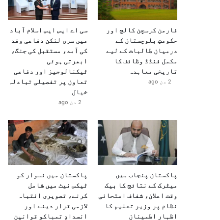
فارمن کرسچن کالج اور
سی اے ایس ایس اسلام آباد
حکومتِ بلوچستان کے
میں سری لنکن دفاعی وفد
درمیان طالبات کے لیے
کی آمد، مستقبل کی جنگ،
مکمل فنڈڈ وظائف کا
ابھرتی ہوئی
تاریخی معاہدہ
ٹیکنالوجیز اور دفاعی
تعاون پر تفصیلی تبادلہ
2 دن ago
خیال
2 دن ago
پاکستان پنجاب میں
پاکستان میں نسوار کو
میٹرک کے نتائج کا بیک
ٹیکس نیٹ میں شامل
وقت اعلان، شفاف امتحانی
کرنے، تصویری انتباہ
نظام پر وزیر تعلیم کا
لازمی قرار دینے اور
اظہارِ اطمینان
انسدادِ تمباکو قوانین