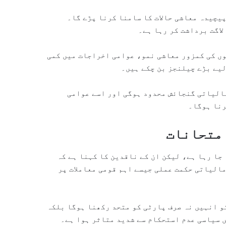
یچیدہ معاشی حالات کا سامنا کرنا پڑے گا۔
وں کی کمزور معاشی نمو، عوامی اخراجات میں کمی
لیے بڑے چیلنجز بن چکے ہیں۔
مالیاتی گنجائش محدود ہوگی اور اسے عوامی
رنا ہوگا۔
امتحانات
 جا رہا ہے، لیکن ان کے ناقدین کا کہنا ہے کہ
مالیاتی حکمت عملی جیسے اہم قومی معاملات پر
و انہیں نہ صرف پارٹی کو متحد رکھنا ہوگا بلکہ
 سیاسی عدم استحکام سے شدید متاثر ہوا ہے۔