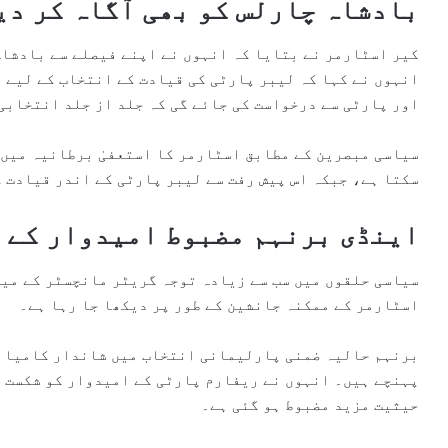
بادشاہ چارلس کو بھی آگاہ کر دی
کیر اسٹارمر نے بتایا کہ انہوں نے اپنے فیصلے سے بادشاہ
اور پارٹی سے درخواست کی جائے گی کہ جلد از جلد انتخابی
سیاسی مبصرین کے مطابق اسٹارمر کا استعفیٰ برطانیہ میں 
سکتا ہے، جبکہ اس پیش رفت سے لیبر پارٹی کے اندر قیادت ک
اینڈی برنہم مضبوط امیدوار کے ط
سیاسی حلقوں میں سب سے زیادہ توجہ گریٹر مانچسٹر کے میئ
اسٹارمر کے ممکنہ جانشین کے طور پر دیکھا جا رہا ہے۔
برنہم حالیہ ضمنی پارلیمانی انتخاب میں شاندار کامیابی
پہنچے ہیں۔ انہوں نے ریفارم پارٹی کے امیدوار کو شکست د
حیثیت مزید مضبوط ہو گئی ہے۔