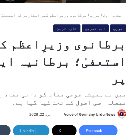
صفحہ اول
/
یورپ
/
برطانوی وزیرِاعظم کیر اسٹارمر کا استعفیٰ؛
یورپ
اہم خبریں
تازہ ترین
برطانوی وزیرِاعظم ک
استعفیٰ؛ برطانیہ ای
پر
میں نے ہمیشہ قومی مفاد کو ذاتی مفاد پ
فیصلہ اسی اصول کے تحت کیا گیا ہے۔
Voice of Germany Urdu News
S
جون 22, 2026
e
n
LinkedIn
X
Facebook