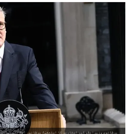
برطانوی وزیرِاعظم کیر اسٹارمر کا استعفیٰ؛ برطانیہ ایک نئے سیاسی 