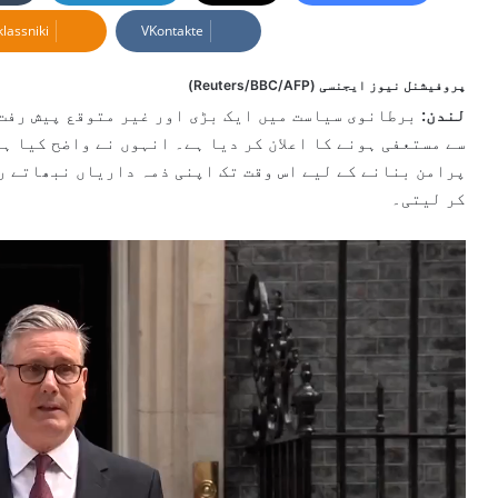
d
lassniki
VKontakte
a
n
e
پروفیشنل نیوز ایجنسی (Reuters/BBC/AFP)
m
لندن:
برطانوی سیاست میں ایک بڑی اور غیر متوقع پیش رفت 
a
سے مستعفی ہونے کا اعلان کر دیا ہے۔ انہوں نے واضح کیا ہ
i
پرامن بنانے کے لیے اس وقت تک اپنی ذمہ داریاں نبھاتے ر
l
کر لیتی۔