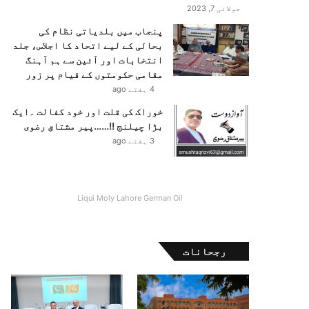
جولائی 7, 2023
پنجاب میں بلدیاتی نظام کی
بحالی کے لیے اتحاد کا اجلاس، جلد
انتخابات اور آئین سے ہم آہنگ
مقامی حکومتوں کے قیام پر زور
4 ہفتے ago
خوراک کی قلت اور خود کفالت ۔ایک
بڑا چیلنج !!……پیر مشتاق رضوی
3 ہفتے ago
Liqui Moly Lahore German Oil
رجحانات