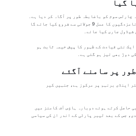
ا گیا
 چارلس سوم کو باضابطہ طور پر آگاہ کر دیا ہے۔
انہوں نے کہا کہ لیبر پارٹی کی قیادت کے انتخاب کے لیے نامزدگیوں کا عمل 9 جولائی سے شروع کیا جائے گا
 شیڈول جاری کیا جائے۔
ایک نئی قیادت کے ظہور کا پیش خیمہ ثابت ہو
ی دوڑ بھی تیز ہو گئی ہے۔
ور پر سامنے آگئے
ر اینڈی برنہم پر مرکوز ہے، جنہیں کیر
 حاصل کرتے ہوئے دوبارہ ہاؤس آف کامنز میں
ی، جس کے بعد لیبر پارٹی کے اندر ان کی سیاسی