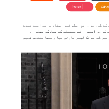
Pocket
Odnok
کے طور پر وزیرِاعظم کیر اسٹارمر نے اپنے عہدے
ے کہ وہ اقتدار کی منتقلی کے عمل کو منظم اور
ہیں گے جب تک لیبر پارٹی نیا رہنما منتخب نہیں