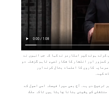
ب کرتے ہوئے کیر اسٹارمر نے کہا کہ جب انہوں نے
 کمزور اور انتشار کا شکار تھی، تاہم گزشتہ دو
سرمایہ کاروں کا اعتماد بحال کرنے اور
ات کیے۔
پر ترجیح دی ہے۔ آج بھی میرا فیصلہ اسی اصول کے
 منتقلی کو یقینی بنانا چاہتا ہوں تاکہ ملک