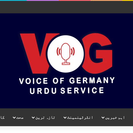
اہم خبریں
انٹرٹینمینٹ
تازہ ترین
صحت
کا