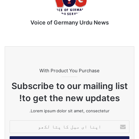
Voice of Germany Urdu News
Tik
Ins
Yo
Lin
Fa
We
To
tag
uT
ke
ce
bsi
k
ra
ub
dIn
bo
te
m
e
ok
With Product You Purchase
Subscribe to our mailing list
to get the new updates!
Lorem ipsum dolor sit amet, consectetur.
جنوبی امریکی ملک وینزویلا میں 39 سیکنڈ کے وقفے سے
ا
پ
آنے والے 7.2 اور 7.5 شدت کے دو طاقتور زلزلوں نے بڑے
ن
پیمانے پر تباہی مچا دی ہے۔ دارالحکومت کراکس