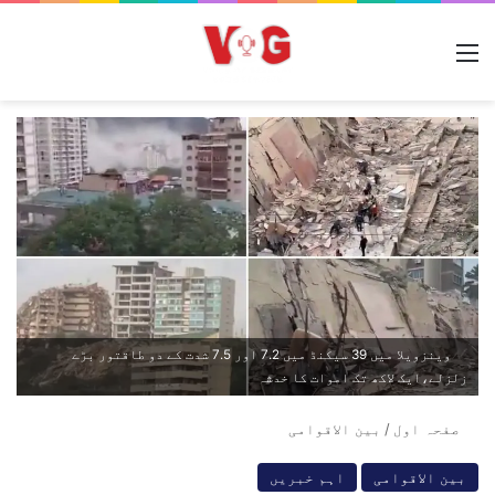
مینو
وینزویلا میں 39 سیکنڈ میں 7.2 اور 7.5 شدت کے دو طاقتور بڑے
زلزلے،ایک لاکھ تک اموات کا خدشہ
صفحہ اول
/
بین الاقوامی
بین الاقوامی
اہم خبریں