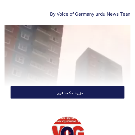
a
i
By Voice of Germany urdu News Tean
l
مزید دکھائیں