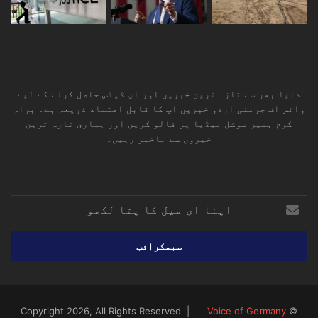
دنیا بھر سے تازہ ترین خبریں اور اپ ڈیٹس حاصل کرنے کے لیے
وائس آف جرمنی اردو خبریں آپ کا قابل اعتماد ذریعہ ہے۔ براہ
کرم ہمیں سوشل میڈیا پر فالو کریں اور ہماری تازہ ترین
خبروں سے باخبر رہیں۔
RSS
TikTok
Instagram
YouTube
LinkedIn
Facebook
X
اپنا
ای
میل
کا
پتا
لکھو
Voice of Germany
© Copyright 2026, All Rights Reserved |