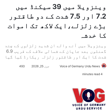
وینزویلا میں 39 سیکنڈ میں
7.2 اور 7.5 شدت کے دو طاقتور
بڑے زلزلے،ایک لاکھ تک اموات
کا خدشہ
وینزویلا میں آنے والے ان شدید زلزلوں کے چند
گھنٹوں بعد جاپان کے شمالی علاقے کے قریب 6.9
شدت کا ایک اور طاقتور زلزلہ ریکارڈ کیا گیا
Voice of Germany Urdu News
S
جون 25, 2026
493
e
4 minutes read
n
d
a
n
e
m