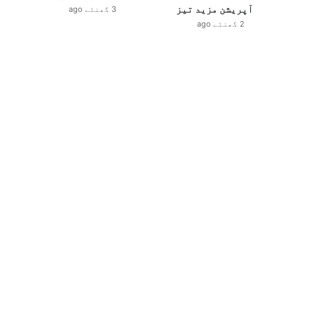
آپریشن مزید تیز
3 گھنٹے ago
2 گھنٹے ago