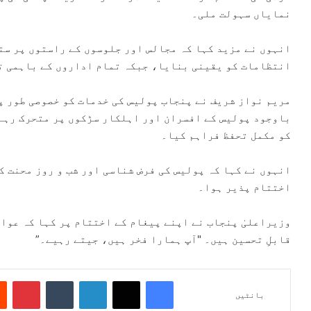
نمایاں سہولت ملی۔
انہوں نے مزید کہا کہ مجالس اور جلوسوں کے راستوں پر ست
انتظامات کو یقینی بنایا، جبکہ تمام اداروں کے باہمی ت
مریم نواز شریف نے پنجاب پولیس کی خدمات کو خصوصی طور پ
باوجود پولیس کے افسران اور اہلکار سڑکوں پر متحرک رہے 
کو مکمل تحفظ فراہم کیا۔
انہوں نے کہا کہ پولیس کی فرض شناسی اور شب و روز محنت 
اختتام پذیر ہوا۔
وزیراعلیٰ پنجاب نے اپنے پیغام کے اختتام پر کہا کہ عوا
قابلِ تحسین ہیں۔ "آپ ہمارا فخر ہیں، جیتے رہیے۔”
Pinterest
Tumblr
LinkedIn
X
Facebook
بانٹیں