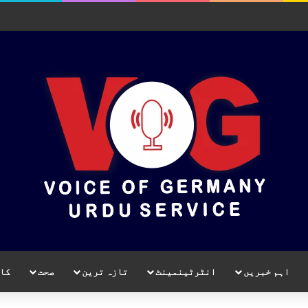
اہم خبریں
انٹرٹینمینٹ
تازہ ترین
صحت
کا