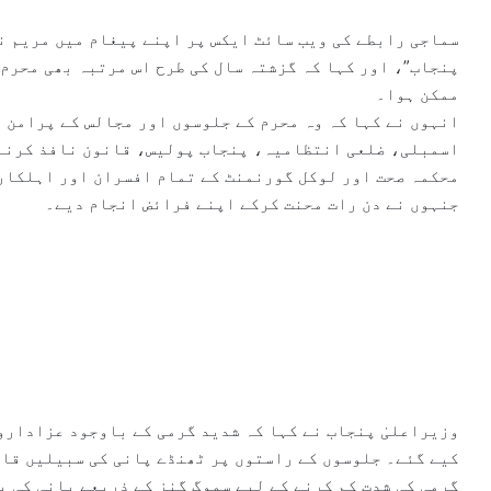
l
سماجی رابطے کی ویب سائٹ ایکس پر اپنے پیغام میں مریم ن
پنجاب”، اور کہا کہ گزشتہ سال کی طرح اس مرتبہ بھی محرم
ممکن ہوا۔
انہوں نے کہا کہ وہ محرم کے جلوسوں اور مجالس کے پرامن 
محکمہ صحت اور لوکل گورنمنٹ کے تمام افسران اور اہلکار
جنہوں نے دن رات محنت کرکے اپنے فرائض انجام دیے۔
وزیراعلیٰ پنجاب نے کہا کہ شدید گرمی کے باوجود عزادارو
کیے گئے۔ جلوسوں کے راستوں پر ٹھنڈے پانی کی سبیلیں قائم
گرمی کی شدت کم کرنے کے لیے سموگ گنز کے ذریعے پانی کی پ