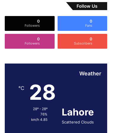
Follow Us
0
0
Followers
Fans
0
0
Followers
Subscribers
Weather
28
℃
Lahore
28º - 28º
76%
4.85 km/h
Scattered Clouds