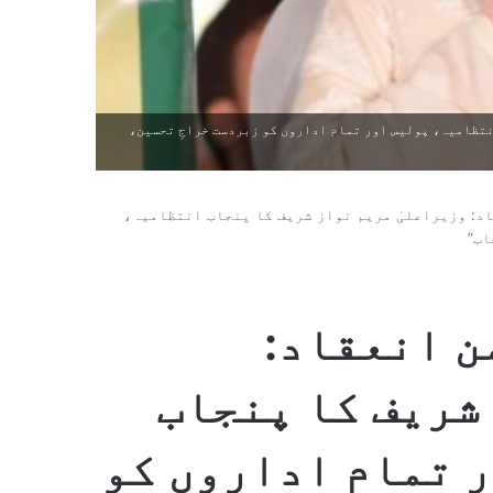
نتظامیہ، پولیس اور تمام اداروں کو زبردست خراجِ تحسین،
د: وزیراعلیٰ مریم نواز شریف کا پنجاب انتظامیہ،
اب”
ن انعقاد:
شریف کا پنجاب
 تمام اداروں کو