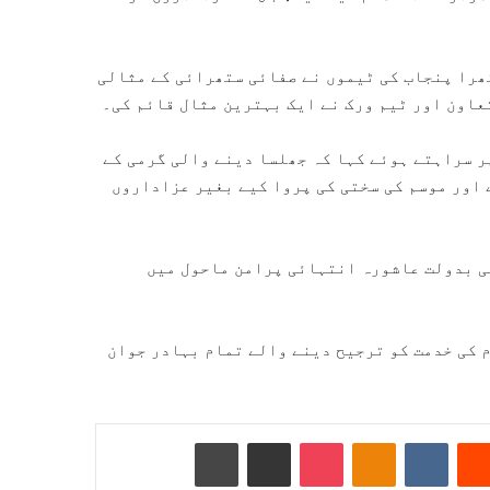
ھرا پنجاب کی ٹیموں نے صفائی ستھرائی کے مثالی
عاون اور ٹیم ورک نے ایک بہترین مثال قائم کی۔
ر سراہتے ہوئے کہا کہ جھلسا دینے والی گرمی کے
اور موسم کی سختی کی پروا کیے بغیر عزاداروں
کی بدولت عاشورہ انتہائی پرامن ماحول میں
م کی خدمت کو ترجیح دینے والے تمام بہادر جوان
Reddit
VKontakte
Odnoklassniki
Pocket
ای میل کے ذریعے شیئر کریں
پرنٹ کریں