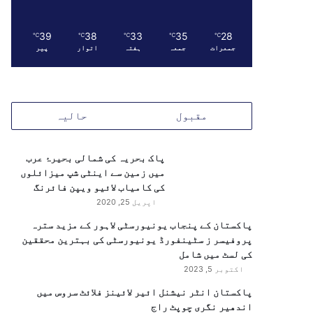
39
38
33
35
28
℃
℃
℃
℃
℃
جمعرات
جمعہ
ہفتہ
اتوار
پیر
مقبول
حالیہ
پاک بحریہ کی شمالی بحیرۂ عرب
میں زمین سے اینٹی شپ میزائلوں
کی کامیاب لائیو ویپن فائرنگ
اپریل 25, 2020
پاکستان کے پنجاب یونیورسٹی لاہور کے مزید سترہ
پروفیسر ز سٹینفورڈ یونیورسٹی کی بہترین محققین
کی لسٹ میں شامل
اکتوبر 5, 2023
پاکستان انٹر نیشنل ائیر لائینز فلائٹ سروس میں
اندھیر نگری چوپٹ راج