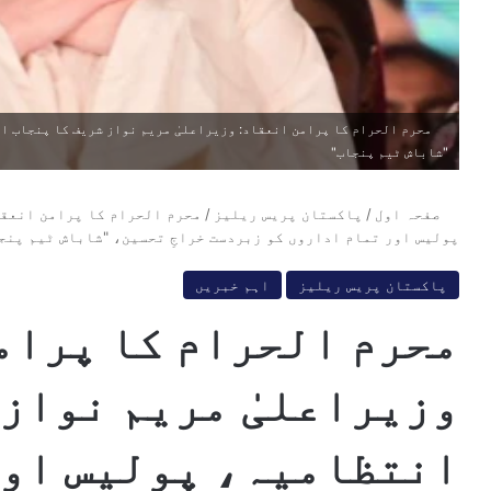
محرم الحرام کا پرامن انعقاد: وزیراعلیٰ مریم نواز شریف کا پنجاب ا
"شاباش ٹیم پنجاب"
صفحہ اول
/
پاکستان پریس ریلیز
/
محرم الحرام کا پرامن انعقا
پولیس اور تمام اداروں کو زبردست خراجِ تحسین، "شاباش ٹیم پنج
پاکستان پریس ریلیز
اہم خبریں
محرم الحرام کا پرام
وزیراعلیٰ مریم نواز 
انتظامیہ، پولیس اور