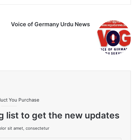
Voice of Germany Urdu News
Tik
Ins
Yo
Lin
Fa
We
To
tag
uT
ke
ce
bsi
k
ra
ub
dIn
bo
te
m
e
ok
duct You Purchase
g list to get the new updates!
or sit amet, consectetur.