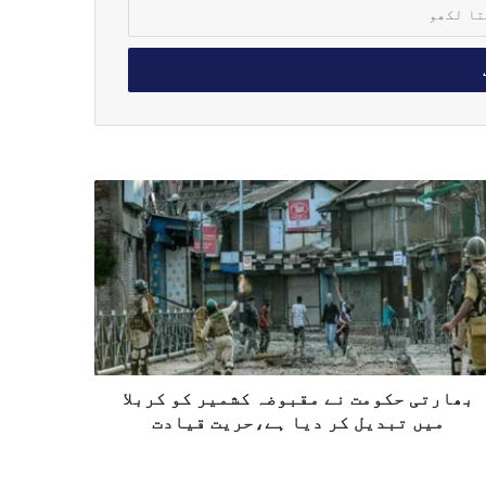
بھارتی حکومت نے مقبوضہ کشمیر کو کربلا
میں تبدیل کر دیا ہے،حریت قیادت