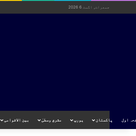
جمعرات, اگست 6 2026
حہ اول
پاکستان
یورپ
مشرق وسطیٰ
بین الاقوامی