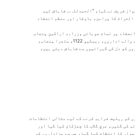
واز شریف نے کہا، "الحمدللہ… شاباش ٹیم
 الحرام کا پرامن، باوقار اور منظم انعقاد
انعقاد پر تمام صوبائی وزراء، اراکینِ پنجاب
اسمبلی، ضلعی انتظامیہ، پنجاب پولیس، قانون نافذ کرنے والے اداروں، ریسکیو 1122، ستھرا پنجاب،
وں کو دل کی گہرائیوں سے شاباش دیتی ہیں،
ں کو ریلیف فراہم کرنے کے لیے مثالی انتظامات
 کی گئیں، عرقِ گلاب کا چھڑکاؤ کیا گیا اور
ھوار کا انتظام کیا گیا، جس سے عزاداروں کو