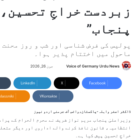
زبردست خراجِ تحسین، 
پنجاب”
پولیس کی فرض شناسی اور شب و روز محنت 
ماحول میں اختتام پذیر ہوا۔
Voice of Germany Urdu News
S
جون 26, 2026
e
n
LinkedIn
X
Facebook
d
lassniki
VKontakte
a
n
e
ڈاکٹر اصغر واہلہ-پاکستان،وائس آف جرمنی اردو نیوز
m
وزیراعلیٰ پنجاب مریم نواز شریف نے محرم الحرام کے پرام
a
انتظامیہ، قانون نافذ کرنے والے اداروں اور دیگر متعلق
i
خراجِ تحسین پیش کیا ہے۔