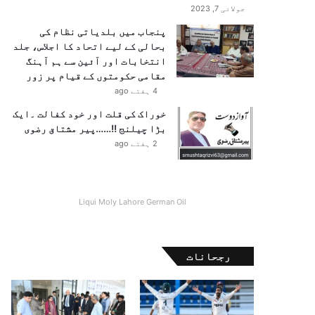
جولائی 7, 2023
پنجاب میں بلدیاتی نظام کی
بحالی کے لیے اتحاد کا اجلاس، جلد
انتخابات اور آئین سے ہم آہنگ
مقامی حکومتوں کے قیام پر زور
4 ہفتے ago
خوراک کی قلت اور خود کفالت ۔ایک
بڑا چیلنج !!……پیر مشتاق رضوی
2 ہفتے ago
Liqui Moly Lahore German Oil
رجحانات