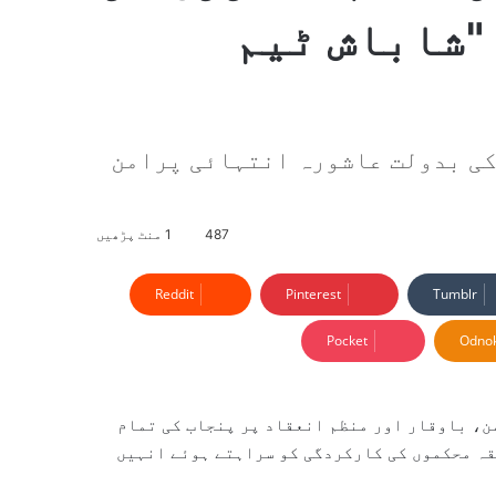
"شاباش ٹیم
کی بدولت عاشورہ انتہائی پرامن
487
1 منٹ پڑھیں
Reddit
Pinterest
Tumblr
Pocket
Odnok
ن، باوقار اور منظم انعقاد پر پنجاب کی تمام
ہ محکموں کی کارکردگی کو سراہتے ہوئے انہیں