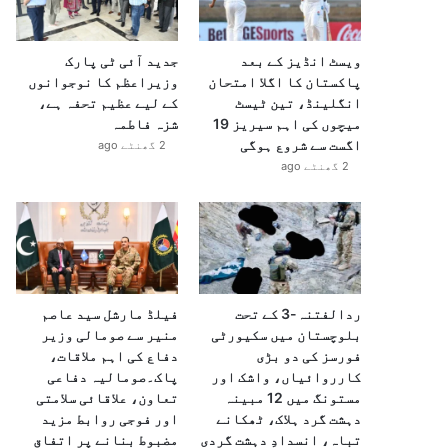
ویسٹ انڈیز کے بعد
جدید آئی ٹی پارک
پاکستان کا اگلا امتحان
وزیراعظم کا نوجوانوں
انگلینڈ، تین ٹیسٹ
کے لیے عظیم تحفہ ہے،
میچوں کی اہم سیریز 19
شزہ فاطمہ
اگست سے شروع ہوگی
2 گھنٹے ago
2 گھنٹے ago
ردالفتنہ-3 کے تحت
فیلڈ مارشل سید عاصم
بلوچستان میں سکیورٹی
منیر سے صومالی وزیر
فورسز کی دو بڑی
دفاع کی اہم ملاقات،
کارروائیاں، واشک اور
پاک۔صومالیہ دفاعی
مستونگ میں 12 مبینہ
تعاون، علاقائی سلامتی
دہشت گرد ہلاک، ٹھکانے
اور فوجی روابط مزید
تباہ، انسدادِ دہشت گردی
مضبوط بنانے پر اتفاق