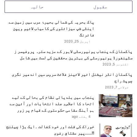
ب
مقبول
حالیہ
ر
د
س
پاک بحریہ کی شمالی بحیرۂ عرب میں زمین سے
ت
اینٹی شپ میزائلوں کی کامیاب لائیو ویپن
خ
فائرنگ
ر
اپریل 25, 2020
ا
پاکستان کے پنجاب یونیورسٹی لاہور کے مزید سترہ پروفیسر ز
جِ
سٹینفورڈ یونیورسٹی کی بہترین محققین کی لسٹ میں شامل
ت
اکتوبر 5, 2023
ح
س
پاکستان انٹر نیشنل ائیر لائینز فلائٹ سروس میں اندھیر نگری
ی
چوپٹ راج
ن
جولائی 7, 2023
،
پنجاب میں بلدیاتی نظام کی بحالی کے لیے
"
اتحاد کا اجلاس، جلد انتخابات اور آئین سے
ش
ہم آہنگ مقامی حکومتوں کے قیام پر زور
ا
4 ہفتے ago
ب
ا
خوراک کی قلت اور خود کفالت ۔ایک بڑا چیلنج
ش
!!……پیر مشتاق رضوی
ٹ