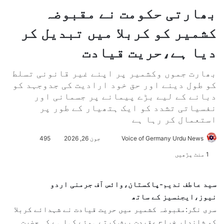
بھارتی حکومت نے مقبوضہ
کشمیر کو کربلا میں تبدیل کر
دیا ہے،حریت قیادت
بھارت جموں وکشمیر پر اپنے غیر قانونی تسلط
کو طول دینے اور حق خود ارادیت کی جدوجہد کو
دبانے کے لیے بڑے پیمانے پر جسمانی اور
نفسیاتی تشدد کو ایک ہتھیار کے طور پر
استعمال کر رہا ہے
Voice of Germany Urdu News
S
جون 26, 2026
495
e
1 منٹ پڑھیں
n
d
سید عاطف ندیم-پاکستان،وائس آف جرمنی اردو
a
نیوز،ایجنسیز کے ساتھ
n
سری نگر:مقبوضہ کشمیر میں حریت قیادت نے شہدائے کربلا
e
کو شاندار خراج عقیدت پیش کرتے ہوئے کہا ہے کہ حضرت
m