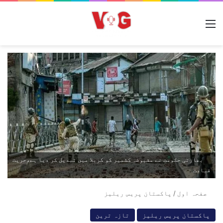
مینو
بھارتی حکومت نے مقبوضہ کشمیر کو کربلا میں تبدیل کر دیا ہے،حریت
قیادت
صفحہ اول
/
پاکستان پریس ریلیز
پاکستان پریس ریلیز
تازہ ترین