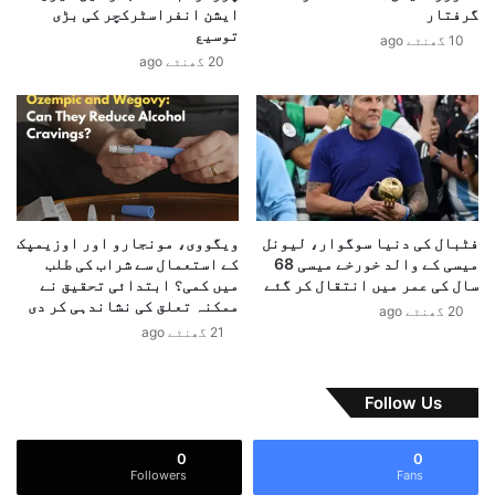
ک
گرفتار
ایشن انفراسٹرکچر کی بڑی
ز
ے
توسیع
10 گھنٹے ago
ش
ع
20 گھنٹے ago
ر
م
ی
ل
ف
ے
ک
ک
ا
ے
پ
2
ن
2
ج
ا
فٹبال کی دنیا سوگوار، لیونل
ویگووی، مونجارو اور اوزیمپک
ا
ی
میسی کے والد خورخے میسی 68
کے استعمال سے شراب کی طلب
ب
ر
سال کی عمر میں انتقال کر گئے
میں کمی؟ ابتدائی تحقیق نے
ا
ا
ممکنہ تعلق کی نشاندہی کر دی
20 گھنٹے ago
ن
ن
21 گھنٹے ago
ت
ی
ظ
و
ا
ں
Follow Us
م
ک
ی
و
0
0
ہ
پ
Followers
Fans
،
ا