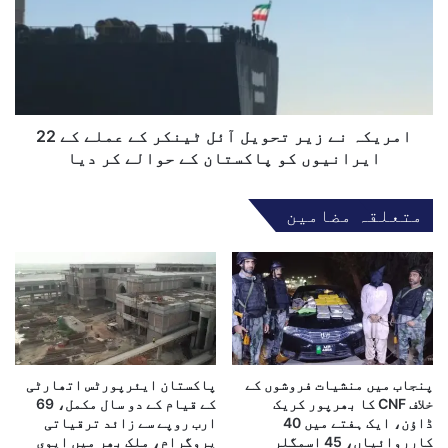
ا
ی
ن
ک
ع
ہ
ق
ن
ا
ے
د
ز
:
ی
امریکہ نے زیر تحویل آئل ٹینکر کے عملے کے 22
و
ر
ایرانیوں کو پاکستان کے حوالے کر دیا
ز
ت
ی
ح
متعلقہ مضامین
ر
و
ا
ی
ع
ل
ل
آ
یٰ
ئ
م
ل
ر
ٹ
ی
ی
م
پنجاب میں منشیات فروشوں کے
پاکستان ایئرپورٹس اتھارٹی
ن
ن
خلاف CNF کا بھرپور کریک
کے قیام کے دو سال مکمل، 69
ک
ڈاؤن، ایک ہفتے میں 40
ارب روپے سے زائد ترقیاتی
و
ر
کارروائیاں، 45 اسمگلر
پروگرام، ملک بھر میں ایوی
ا