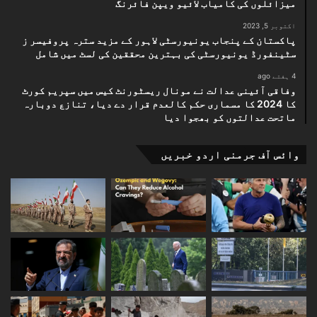
میزائلوں کی کامیاب لائیو ویپن فائرنگ
اکتوبر 5, 2023
پاکستان کے پنجاب یونیورسٹی لاہور کے مزید سترہ پروفیسر ز
سٹینفورڈ یونیورسٹی کی بہترین محققین کی لسٹ میں شامل
4 ہفتے ago
وفاقی آئینی عدالت نے مونال ریسٹورنٹ کیس میں سپریم کورٹ
کا 2024 کا مسماری حکم کالعدم قرار دے دیا، تنازع دوبارہ
ماتحت عدالتوں کو بھجوا دیا
وائس آف جرمنی اردو خبریں