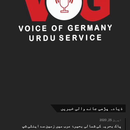
ذیادہ پڑھی جانے والی خبریں
اپریل 25, 2020
پاک بحریہ کی شمالی بحیرۂ عرب میں زمین سے اینٹی شپ