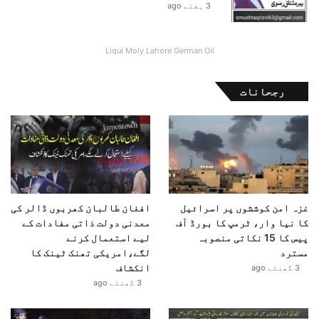
3 ہفتے ago
ی
م
پ
Liqui Moly Lahore German Oil
ن
ج
ا
رجحانات
ب
"
غزہ امن کوششوں پر اسرائیل
افغان طالبان کھربوں ڈالر کی
کا نیا وار، ٹرمپ کا بورڈ آف
معدنی دولت ذاتی مفادات کے
پیس کا 15 نکاتی منصوبہ
لیے استعمال کرنے
مسترد
لگے،امریکی تھنک ٹینک کا
انکشاف
3 گھنٹے ago
3 گھنٹے ago