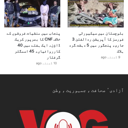
بلوچستان میں سیکیورٹی
پنجاب میں منشیات فروشوں کے
فورسز کا آپریشن ردالفتن 3
خلاف CNF کا بھرپور کریک
جاری، پنجگور میں 5 دہشت گرد
ڈاؤن، ایک ہفتے میں 40
ہلاک
کارروائیاں، 45 اسمگلر
گرفتار
9 گھنٹے ago
10 گھنٹے ago
آزادیٴ صحافت ، جمہوریت ، وطن