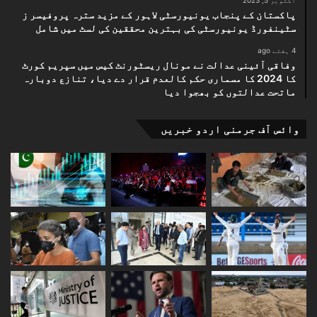
اکتوبر 5, 2023
پاکستان کے پنجاب یونیورسٹی لاہور کے مزید سترہ پروفیسر ز
سٹینفورڈ یونیورسٹی کی بہترین محققین کی لسٹ میں شامل
4 ہفتے ago
وفاقی آئینی عدالت نے مونال ریسٹورنٹ کیس میں سپریم کورٹ
کا 2024 کا مسماری حکم کالعدم قرار دے دیا، تنازع دوبارہ
ماتحت عدالتوں کو بھجوا دیا
وائس آف جرمنی اردو خبریں