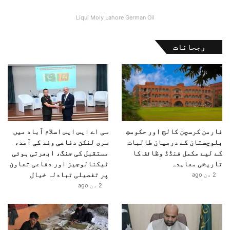
Liqui Moly Lahore German Oil
رجحانات
فارمن کرسچن کالج اور حکومتِ
سی اے ایس ایس اسلام آباد میں
بلوچستان کے درمیان طالبات
سری لنکن دفاعی وفد کی آمد،
کے لیے مکمل فنڈڈ وظائف کا
مستقبل کی جنگ، ابھرتی ہوئی
تاریخی معاہدہ
ٹیکنالوجیز اور دفاعی تعاون
پر تفصیلی تبادلہ خیال
2 دن ago
2 دن ago