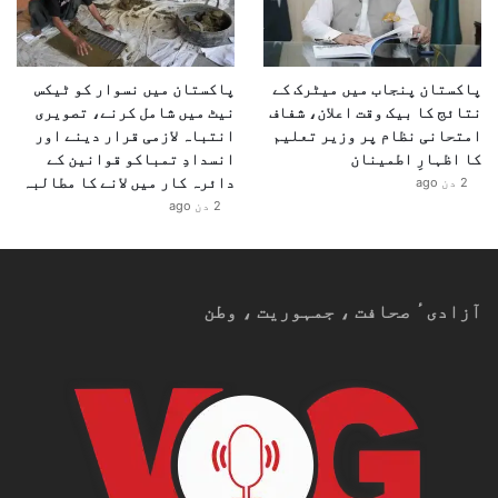
پاکستان پنجاب میں میٹرک کے
پاکستان میں نسوار کو ٹیکس
نتائج کا بیک وقت اعلان، شفاف
نیٹ میں شامل کرنے، تصویری
امتحانی نظام پر وزیر تعلیم
انتباہ لازمی قرار دینے اور
کا اظہارِ اطمینان
انسدادِ تمباکو قوانین کے
دائرہ کار میں لانے کا مطالبہ
2 دن ago
2 دن ago
آزادیٴ صحافت ، جمہوریت ، وطن