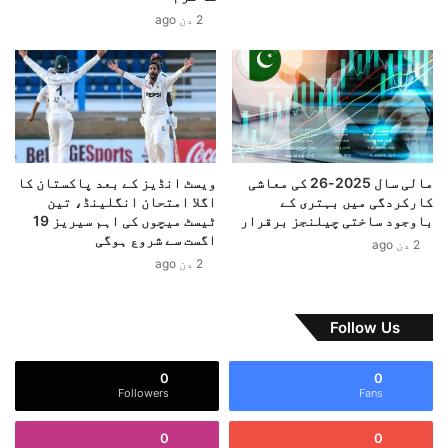
ش
و
2 دن ago
ر
چ
م
ک
ن
و
د
پ
گ
ر
ی
ی
ک
س
ا
ک
مالی سال 2025-26 کی معاشی
ویسٹ انڈیز کے بعد پاکستان کا
س
ا
کارکردگی میں بہتری کے
اگلا امتحان انگلینڈ، تین
ا
ن
باوجود ساختی چیلنجز برقرار
ٹیسٹ میچوں کی اہم سیریز 19
م
اگست سے شروع ہوگی
ف
2 دن ago
ن
ر
2 دن ago
ا
ن
،
س
و
م
Follow Us
ڈ
ی
ی
ں
0
0
و
و
Followers
Fans
ن
ا
ے
ل
0
0
ا