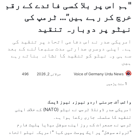
"ہم اس پر بلا کسی فائدے کے رقم
خرچ کر رہے ہیں”… ٹرمپ کی
نیٹو پر دوبارہ تنقید
امریکی صدر نے اس دفاعی اتحاد پر تنقید کی
ہے۔ اپنی دوسری صدارتی مدت سنبھالنے کے بعد
سے ہی وہ نیٹو کو تنقید کا نشانہ بناتے رہے
ہیں
Voice of Germany Urdu News
S
جولائی 2, 2026
496
e
1 منٹ پڑھیں
n
d
وائس آف جرمنی اردو نیوز، نیوز ڈیسک
a
امریکی صدر ڈونلڈ ٹرمپ نے نیٹو (NATO) کے خلاف اپنی
n
تنقید کا سلسلہ جاری رکھا ہوا ہے۔
e
ٹرمپ نے جمعرات کے روز اپنے سوشل میڈیا پلیٹ فارم
m
"ٹروتھ سوشل” پر ایک پوسٹ میں کہا "امریکہ نیٹو اتحاد
a