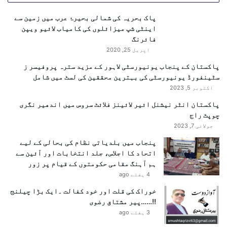
پاک بحریہ کی شمالی بحیرۂ عرب میں زمین سے
اینٹی شپ میزائلوں کی کامیاب لائیو ویپن
فائرنگ
اپریل 25, 2020
پاکستان کے پنجاب یونیورسٹی لاہور کے مزید سترہ پروفیسر ز
سٹینفورڈ یونیورسٹی کی بہترین محققین کی لسٹ میں شامل
اکتوبر 5, 2023
پاکستان انٹر نیشنل ائیر لائینز فلائٹ سروس میں اندھیر نگری
چوپٹ راج
جولائی 7, 2023
پنجاب میں بلدیاتی نظام کی بحالی کے لیے
اتحاد کا اجلاس، جلد انتخابات اور آئین سے
ہم آہنگ مقامی حکومتوں کے قیام پر زور
4 ہفتے ago
خوراک کی قلت اور خود کفالت ۔ایک بڑا چیلنج
!!……پیر مشتاق رضوی
3 ہفتے ago