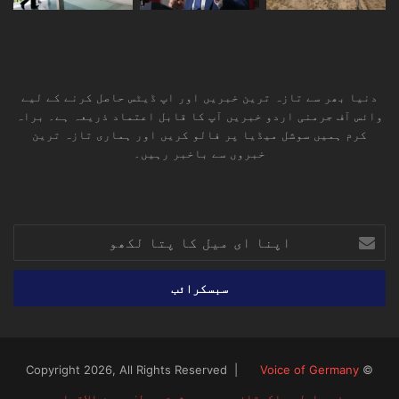
دنیا بھر سے تازہ ترین خبریں اور اپ ڈیٹس حاصل کرنے کے لیے
وائس آف جرمنی اردو خبریں آپ کا قابل اعتماد ذریعہ ہے۔ براہ
کرم ہمیں سوشل میڈیا پر فالو کریں اور ہماری تازہ ترین
خبروں سے باخبر رہیں۔
RSS
TikTok
Instagram
YouTube
LinkedIn
Facebook
X
اپنا
ای
میل
کا
پتا
لکھو
Voice of Germany
© Copyright 2026, All Rights Reserved |
صفحہ اول
پاکستان
یورپ
مشرق وسطیٰ
بین الاقوامی