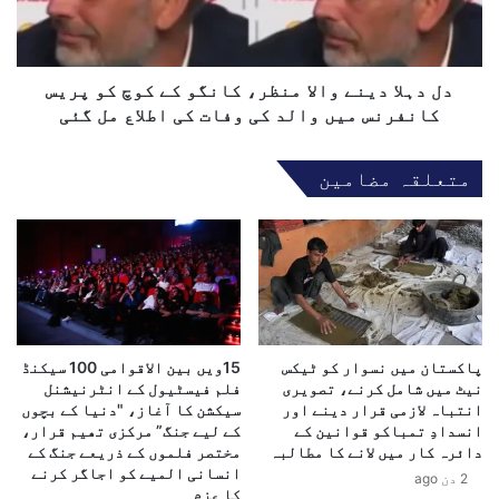
و
د
ہ
ی
ر
ن
پ
ے
دل دہلا دینے والا منظر، کانگو کے کوچ کو پریس
ر
و
کانفرنس میں والد کی وفات کی اطلاع مل گئی
چ
ا
ل
ل
متعلقہ مضامین
ا
ا
ن
م
ا
ن
،
ظ
ن
ر
ی
،
ت
ک
ن
ا
ی
پاکستان میں نسوار کو ٹیکس
15ویں بین الاقوامی 100 سیکنڈ
ن
نیٹ میں شامل کرنے، تصویری
فلم فیسٹیول کے انٹرنیشنل
ا
گ
انتباہ لازمی قرار دینے اور
سیکشن کا آغاز، "دنیا کے بچوں
ہ
و
انسدادِ تمباکو قوانین کے
کے لیے جنگ” مرکزی تھیم قرار،
و
ک
دائرہ کار میں لانے کا مطالبہ
مختصر فلموں کے ذریعے جنگ کے
ک
ے
انسانی المیے کو اجاگر کرنے
2 دن ago
و
ک
کا عزم