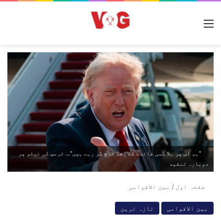
مینو
"ہم اس پر بلا کسی فائدے کے رقم خرچ کر رہے ہیں"... ٹرمپ کی نیٹو پر
دوبارہ تنقید
صفحہ اول
/
بین الاقوامی
بین الاقوامی
تازہ ترین