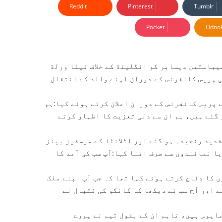
Reddit
Pinterest
Tumblr
Pocket
Odnok
یباستین دیسابر کو انگلینڈ کے خلاف فیفا ورلڈ
کست کے بعد ہونے والی پریس کانفرنس کے دوران اپنے والد کے انتقال
 پریس کانفرنس کے دوران اعلان کرتے ہوئے کہا:ہم
 گئے ہیں، ہم ان سے دلی تعزیت کا اظہار کرتے
 دیسابر شدید رنجیدہ ہو گئے اور اٹلانٹا کے مرسڈیز بینز
 نمائندوں سے صرف اتنا کہا:آپ سب کی آمد کا
ں کا دفاع کرتے ہوئے کہا تھا کہ جب آپ اپنے ملک
 اور آج سب نے دیکھا کہ کانگو کی فٹبال نے
مایوس ہیں، تاہم ان کے بقول ٹیم نے پورے