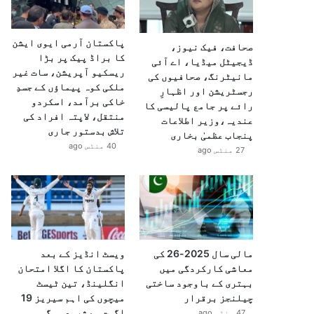
پاکستان آرمی ایوی ایشن
صحافت، فیک نیوز،
کا براڈ پیک پر بڑا
ڈیجیٹل میڈیا، اے آئی
ریسکیو آپریشن، سات غیر
مانیٹرنگ، صحافیوں کی
ملکی کوہ پیماؤں کے جسدِ
رجسٹریشن اور اظہارِ
خاکی برآمد، اسکردو
رائے پر جامع پالیسی کا
منتقل، لاپتہ افراد کی
عندیہ،وزیر اطلاعات
تلاش بدستور جاری
پنجاب عظمیٰ بخاری
40 منٹس ago
27 منٹس ago
مالی سال 2025-26 کی
ویسٹ انڈیز کے بعد
معاشی کارکردگی میں
پاکستان کا اگلا امتحان
بہتری کے باوجود ساختی
انگلینڈ، تین ٹیسٹ
چیلنجز برقرار
میچوں کی اہم سیریز 19
اگست سے شروع ہوگی
47 منٹس ago