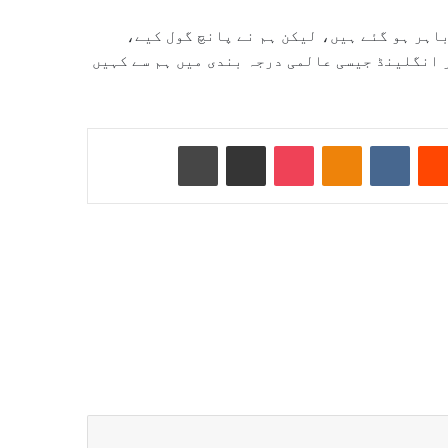
باہر ہو گئے ہیں، لیکن ہم نے پانچ گول کیے،
انگلینڈ جیسی عالمی درجہ بندی میں ہم سے کہیں
Reddit
VKontakte
Odnoklassniki
Pocket
ای میل کے ذریعے شیئر کریں
پرنٹ کریں