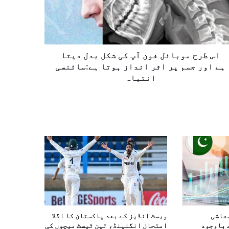
اس طرح موبائل فون آپ کی شکل بدل دیتا
ہے اور جسم پر اثر انداز ہوتا ہے:سائنسی
انتباہ
20-26 کی معاشی
ویسٹ انڈیز کے بعد پاکستان کا اگلا
 باوجود
امتحان انگلینڈ، تین ٹیسٹ میچوں کی