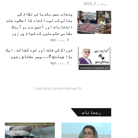
جولائی 7, 2023
پنجاب میں بلدیاتی نظام کی
بحالی کے لیے اتحاد کا اجلاس، جلد
انتخابات اور آئین سے ہم آہنگ
مقامی حکومتوں کے قیام پر زور
4 ہفتے ago
خوراک کی قلت اور خود کفالت ۔ایک
بڑا چیلنج !!……پیر مشتاق رضوی
2 ہفتے ago
Liqui Moly Lahore German Oil
رجحانات