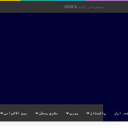
جمعرات, اگست 6 2026
حہ اول
پاکستان
یورپ
مشرق وسطیٰ
بین الاقوامی