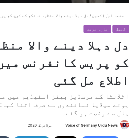
صفحہ اول
/
کھیل
/
دل دہلا دینے والا منظر، کانگو کے کوچ کو پر
کھیل
تازہ ترین
دل دہلا دینے والا منظ
کو پریس کانفرنس میں 
اطلاع مل گئی
اٹلانٹا کے مرسڈیز بینز اسٹیڈیم میں م
ہوئے میڈیا نمائندوں سے صرف اتنا کہا:آ
ہال سے رخصت ہو گئے۔
Voice of Germany Urdu News
S
جولائی 2, 2026
e