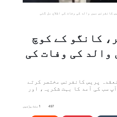
یس کانفرنس میں والد کی وفات کی اطلاع مل گئی
ر، کانگو کے کوچ
والد کی وفات کی
نعقدہ پریس کانفرنس مختصر کرتے
پ سب کی آمد کا بہت شکریہ، اور
497
1 منٹ پڑھیں