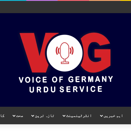
اہم خبریں
انٹرٹینمینٹ
تازہ ترین
صحت
کا