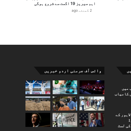
اہم سیریز 19 اگست سے شروع ہوگی
2 گھنٹے ago
ں
وائس آف جرمنی اردو خبریں
 میں
 کامیاب
اہور کے
ڈ
کی لسٹ