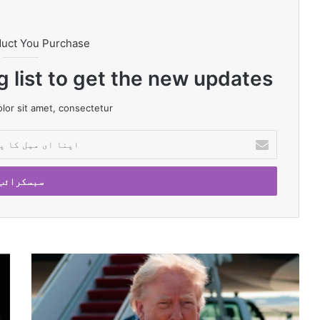
duct You Purchase
g list to get the new updates!
or sit amet, consectetur.
ا
پ
ن
ا
ا
ی
م
ی
ل
"
ا
ک
ہ
س
ا
م
ط
پ
ا
ر
ت