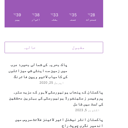
39
38
33
35
28
℃
℃
℃
℃
℃
جمعرات
جمعہ
ہفتہ
اتوار
پیر
مقبول
حالیہ
پاک بحریہ کی شمالی بحیرۂ عرب
میں زمین سے اینٹی شپ میزائلوں
کی کامیاب لائیو ویپن فائرنگ
اپریل 25, 2020
پاکستان کے پنجاب یونیورسٹی لاہور کے مزید سترہ
پروفیسر ز سٹینفورڈ یونیورسٹی کی بہترین محققین
کی لسٹ میں شامل
اکتوبر 5, 2023
پاکستان انٹر نیشنل ائیر لائینز فلائٹ سروس میں
اندھیر نگری چوپٹ راج