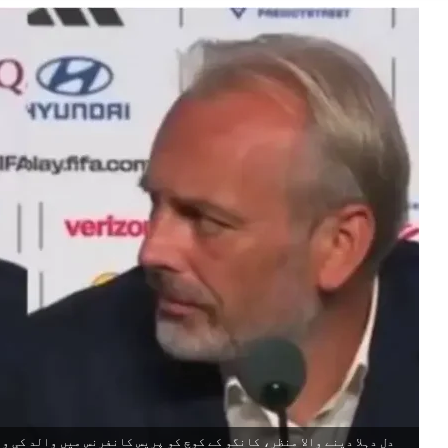
دل دہلا دینے والا منظر، کانگو کے کوچ کو پریس کانفرنس میں والد کی وف