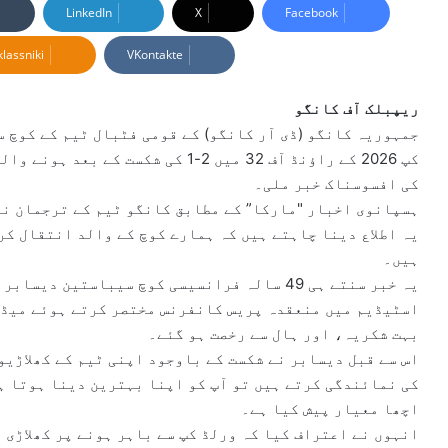
n
LinkedIn
X
Facebook
d
lassniki
VKontakte
a
n
e
ریپبلک آف کانگو
m
جمہوریہ کانگو (ڈی آر کانگو) کے قومی فٹبال ٹیم کے کوچ س
a
کپ 2026 کے راؤنڈ آف 32 میں 2-1 کی ش
i
کی افسوسناک خبر ملی۔
l
ہسپانوی اخبار "مارکا” کے مطابق کانگو ٹیم کے ترجمان نے
یہ اطلاع دینا چاہتے ہیں کہ ہمارے کوچ کے والد انتقال کر
ہیں۔
یہ خبر سنتے ہی 49 سالہ فرانسیسی کوچ سیباستین
اسٹیڈیم میں منعقدہ پریس کانفرنس مختصر کرتے ہوئے میڈیا
بہت شکریہ، اور ہال سے رخصت ہو گئے۔
اس سے قبل دیسابر نے شکست کے باوجود اپنی ٹیم کے کھلاڑیو
کی نمائندگی کرتے ہیں تو آپ کو اپنا بہترین دینا ہوتا ہے
اچھا معیار پیش کیا ہے۔
انہوں نے اعتراف کیا کہ ورلڈ کپ سے باہر ہونے پر کھلاڑی 