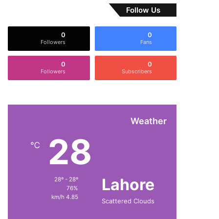
Follow Us
0
0
Followers
Fans
0
0
Followers
Subscribers
Weather
28
℃
Lahore
28º - 28º
76%
4.85 km/h
Scattered Clouds