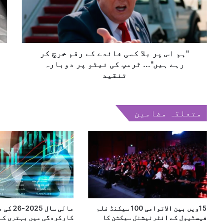
س
ح
ا
پ
م
ل
ر
و
ک
ب
ب
ھ
ل
ا
و
ا
"ہم اس پر بلا کسی فائدے کے رقم خرچ کر
ئ
ک
ل
رہے ہیں"... ٹرمپ کی نیٹو پر دوبارہ
س
ف
تنقید
ی
و
ف
ن
ا
آ
متعلقہ مضامین
ئ
پ
د
ک
ے
ی
ک
ش
ے
ک
ر
ل
ق
ب
م
د
خ
ل
15ویں بین الاقوامی 100 سیکنڈ فلم
مالی سال 25
ر
د
فیسٹیول کے انٹرنیشنل سیکشن کا
کارکردگی میں بہتری کے
چ
ی