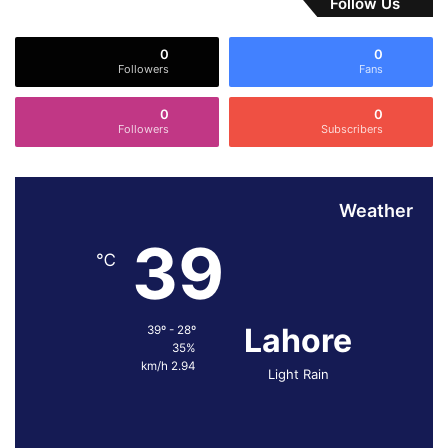
Follow Us
آ
پ
0
0
ر
Followers
Fans
ی
ش
0
0
ن
Followers
Subscribers
ل
ا
ص
Weather
ل
ا
39
ح
℃
ا
ت
ک
Lahore
39º - 28º
ے
35%
م
2.94 km/h
Light Rain
ث
ب
ت
ن