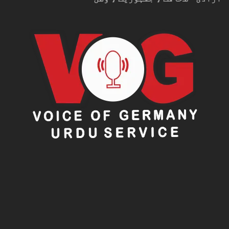
اعلیٰ سطحی ملاقات میں مشرق وسطیٰ اور جنوبی ایشیا کی
مجموعی سیکیورٹی صورتحال، سرحد پار خطرات، غیر
قانونی سرگرمیوں، علاقائی تعاون اور مشترکہ چیلنجز پر
بھی تفصیلی تبادلہ خیال کیا گیا۔
دونوں رہنماؤں نے اس بات پر اتفاق کیا کہ موجودہ
علاقائی حالات میں باہمی مشاورت، تعاون اور رابطے مزید
مضبوط بنانے کی ضرورت ہے تاکہ مشترکہ خطرات کا مؤثر
انداز میں مقابلہ کیا جا سکے۔
پاکستان اور سعودی عرب کے
دیرینہ تعلقات
پاکستان اور سعودی عرب کے درمیان تعلقات ہمیشہ
اعتماد، باہمی احترام اور قریبی تعاون پر مبنی رہے
ہیں۔ دفاع، معیشت، توانائی، سرمایہ کاری، مذہبی
امور، افرادی قوت، تجارت اور سیکیورٹی سمیت مختلف