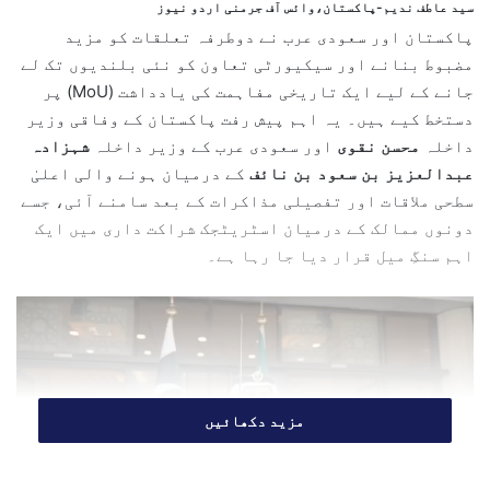
سید عاطف ندیم-پاکستان،وائس آف جرمنی اردو نیوز
n
پاکستان اور سعودی عرب نے دوطرفہ تعلقات کو مزید
e
مضبوط بنانے اور سیکیورٹی تعاون کو نئی بلندیوں تک لے
m
جانے کے لیے ایک تاریخی مفاہمت کی یادداشت (MoU) پر
a
دستخط کیے ہیں۔ یہ اہم پیش رفت پاکستان کے وفاقی وزیر
i
داخلہ
محسن نقوی
اور سعودی عرب کے وزیر داخلہ
شہزادہ
l
عبدالعزیز بن سعود بن نائف
کے درمیان ہونے والی اعلیٰ
سطحی ملاقات اور تفصیلی مذاکرات کے بعد سامنے آئی، جسے
دونوں ممالک کے درمیان اسٹریٹجک شراکت داری میں ایک
اہم سنگِ میل قرار دیا جا رہا ہے۔
مزید دکھائیں