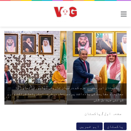
مینو
پاکستان اور سعودی عرب کے درمیان تاریخی سیکیورٹی تعاون کا
معاہدہ، مفاہمت کی یادداشت پر دستخط، دوطرفہ اسٹریٹجک شراکت داری
کو نئی جہت مل گئی
صفحہ اول
/
پاکستان
پاکستان
اہم خبریں