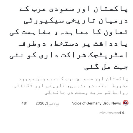
پاکستان اور سعودی عرب کے
درمیان تاریخی سیکیورٹی
تعاون کا معاہدہ، مفاہمت کی
یادداشت پر دستخط، دوطرفہ
اسٹریٹجک شراکت داری کو نئی
جہت مل گئی
پاکستان اور سعودی عرب کے درمیان موجود
مضبوط اعتماد، مذہبی، تاریخی اور ثقافتی
روابط کو مزید وسعت دی جائے گی
Voice of Germany Urdu News
S
جولائی 3, 2026
481
e
4 minutes read
n
d
a