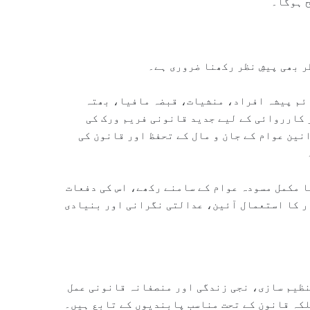
ح ہوگا۔
ر بھی پیشِ نظر رکھنا ضروری ہے۔
ئم پیشہ افراد، منشیات، قبضہ مافیا، بھتہ
 کارروائی کے لیے جدید قانونی فریم ورک کی
نین عوام کے جان و مال کے تحفظ اور قانون کی
ا مکمل مسودہ عوام کے سامنے رکھے، اس کی دفعات
ار کا استعمال آئین، عدالتی نگرانی اور بنیادی
نظیم سازی، نجی زندگی اور منصفانہ قانونی عمل
لکہ قانون کے تحت مناسب پابندیوں کے تابع ہیں۔