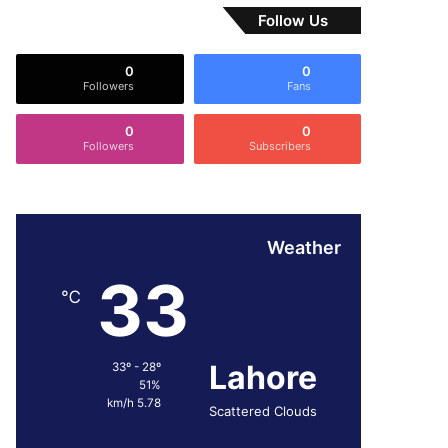
Follow Us
0
0
Followers
Fans
0
0
Followers
Subscribers
Weather
33
℃
Lahore
33º - 28º
51%
5.78 km/h
Scattered Clouds