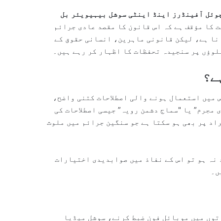
وئل آفینڈرز اینڈ اینٹی سوشل بیہیویئر بل
ت کا مؤقف ہے کہ اس قانون کا مقصد عادی جرائم
نا ہے، لیکن قانونی ماہرین، انسانی حقوق کے
لوؤں پر سنجیدہ تحفظات کا اظہار کر رہے ہیں۔
ے؟
س میں استعمال ہونے والی اصطلاحات کتنی واضح،
 مجرم” یا "سماج دشمن رویہ” جیسی اصطلاحات کی
راد پر بھی ہو سکتا ہے جو سنگین جرائم میں ملوث
نہ ہو تو اس کے نفاذ میں صوابدیدی اختیارات
ں۔
رتوں میں موبائل فون ضبط کرنے، سوشل میڈیا