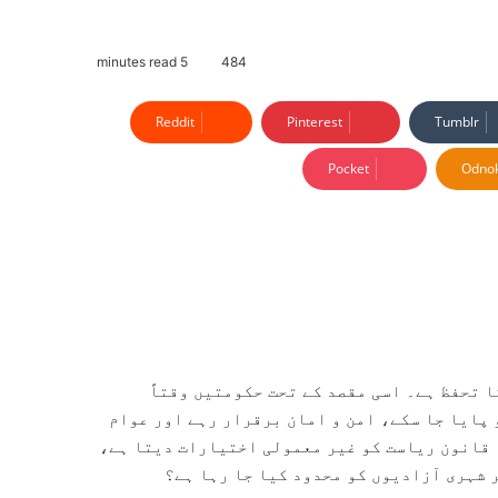
5 minutes read
484
Reddit
Pinterest
Tumblr
Pocket
Odnok
 تحفظ ہے۔ اسی مقصد کے تحت حکومتیں وقتاً
 پایا جا سکے، امن و امان برقرار رہے اور عوام
 قانون ریاست کو غیر معمولی اختیارات دیتا ہے،
 شہری آزادیوں کو محدود کیا جا رہا ہے؟