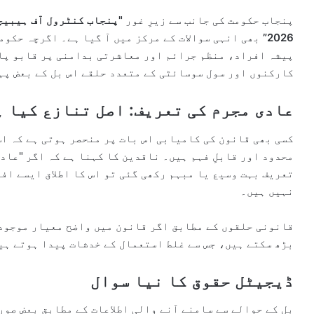
پنجاب حکومت کی جانب سے زیرِ غور
"پنجاب کنٹرول آف ہیبیچ
2026”
بھی انہی سوالات کے مرکز میں آ گیا ہے۔ اگرچہ حکوم
پیشہ افراد، منظم جرائم اور معاشرتی بدامنی پر قابو پا
کارکنوں اور سول سوسائٹی کے متعدد حلقے اس بل کے بعض پہ
عادی مجرم کی تعریف: اصل تنازع کیا ہ
کسی بھی قانون کی کامیابی اس بات پر منحصر ہوتی ہے کہ ا
محدود اور قابلِ فہم ہیں۔ ناقدین کا کہنا ہے کہ اگر "عادی
تعریف بہت وسیع یا مبہم رکھی گئی تو اس کا اطلاق ایسے اف
نہیں ہیں۔
قانونی حلقوں کے مطابق اگر قانون میں واضح معیار موجود 
بڑھ سکتے ہیں، جس سے غلط استعمال کے خدشات پیدا ہوتے ہی
ڈیجیٹل حقوق کا نیا سوال
بل کے حوالے سے سامنے آنے والی اطلاعات کے مطابق بعض صو