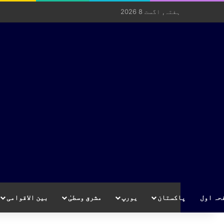
ہفتہ, اگست 8 2026
حہ اول
پاکستان
یورپ
مشرق وسطیٰ
بین الاقوامی