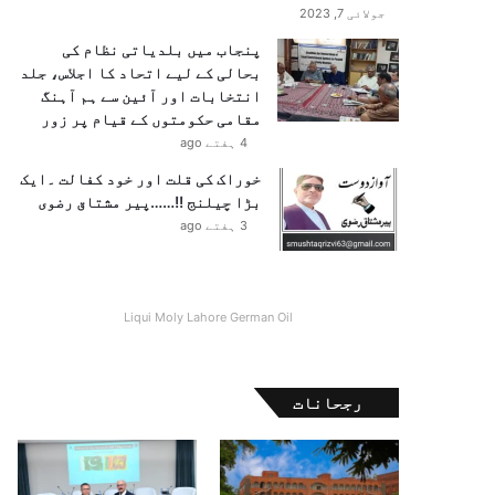
جولائی 7, 2023
پنجاب میں بلدیاتی نظام کی
بحالی کے لیے اتحاد کا اجلاس، جلد
انتخابات اور آئین سے ہم آہنگ
مقامی حکومتوں کے قیام پر زور
4 ہفتے ago
خوراک کی قلت اور خود کفالت ۔ایک
بڑا چیلنج !!……پیر مشتاق رضوی
3 ہفتے ago
Liqui Moly Lahore German Oil
رجحانات