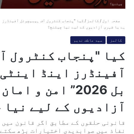
چیلنج؟
صفحہ اول
/
کالمز
/
ہے یا شہری آزادیوں کے لیے نیا چیلنج؟
کالمز
سید عاطف ندیم
کیا "پنجاب کنٹرول آ
آفینڈرز اینڈ اینٹی 
بل 2026” امن و ا
آزادیوں کے لیے نیا 
قانونی حلقوں کے مطابق اگر قانون میں و
نفاذ میں صوابدیدی اختیارات بڑھ سکتے 