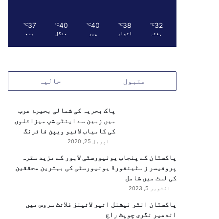
37
40
40
38
32
℃
℃
℃
℃
℃
ہفتہ
اتوار
پیر
منگل
بدھ
مقبول
حالیہ
پاک بحریہ کی شمالی بحیرۂ عرب
میں زمین سے اینٹی شپ میزائلوں
کی کامیاب لائیو ویپن فائرنگ
اپریل 25, 2020
پاکستان کے پنجاب یونیورسٹی لاہور کے مزید سترہ
پروفیسر ز سٹینفورڈ یونیورسٹی کی بہترین محققین
کی لسٹ میں شامل
اکتوبر 5, 2023
پاکستان انٹر نیشنل ائیر لائینز فلائٹ سروس میں
اندھیر نگری چوپٹ راج