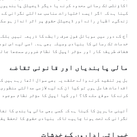
اکاؤنٹس تک رسائی محدود کرنے یا دیگر ڈیجیٹل پابندیوں ج
کہنا ہے کہ اگر ایسے اختیارات مناسب عدالتی نگرانی کے ب
زندگی، اظہارِ رائے اور ڈیجیٹل حقوق پر اثر انداز ہو سک
آج کے دور میں موبائل فون صرف رابطے کا ذریعہ نہیں بلک
خدمات تک رسائی کا بنیادی وسیلہ بھی ہے۔ اسی لیے اس نوع
شفاف طریقۂ کار اور مؤثر اپیل کا نظام ضروری سمجھا جاتا
مالی پابندیاں اور قانونی تقاضے
بل پر تنقید کرنے والے حلقے یہ بھی سوال اٹھا رہے ہیں ک
اقدامات شامل ہوں تو کیا ان کے لیے لازمی عدالتی منظوری
کرنے کا موقع ملے گا؟ اور کیا اپیل کا مؤثر نظام موجود 
نگرانی کے تحت ہونا چاہیے تاکہ بنیادی حقوق کا تحفظ یق
خیراتی اداروں کے خدشات