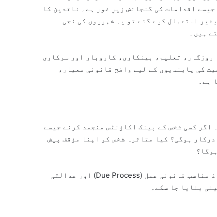
یسے اقدامات کی گنجائش زیرِ غور ہے۔ ناقدین کا
غیر استعمال کیے گئے تو یہ شہریوں کی نجی
تے ہیں۔
ہ روزگار، تعلیم، بینکاری، کاروبار اور سرکاری
یت کی پابندیوں کے لیے واضح قانونی معیار،
 ہے۔
ہ اگر کسی شخص کے بینک اکاؤنٹس منجمد کرنے جیسے
 درکار ہوگی؟ کیا متاثرہ شخص کو اپنا مؤقف پیش
ہوگا؟
آئینی ماہرین کا کہنا ہے کہ کسی بھی مالی پابندی کا نفاذ مناسب قانونی عمل (Due Process) اور عدالتی
ینی بنایا جا سکے۔