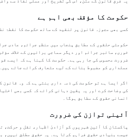
یہ فرق قانون کے متن، اس کی تشریح اور عملی نفاذ سے واض
حکومت کا مؤقف بھی اہم ہے
کسی بھی مجوزہ قانون پر تنقید کے ساتھ حکومت کا نقطۂ نظ
حکومتی حلقوں کے مطابق پنجاب میں منظم جرائم، عادی جرا
خوری، سائبر جرائم اور دیگر سماجی برائیوں کے خلاف مؤثر
ضرورت محسوس کی جا رہی ہے۔ حکومت کا کہنا ہے کہ ایسے قوا
عملداری کو مضبوط بنانے کے لیے متعارف کرائے جاتے ہیں۔
اگر ایسا ہے تو حکومت کی ذمہ داری بنتی ہے کہ وہ قانون ک
کی وضاحت کرے اور یہ یقین دہانی کرائے کہ کسی بھی اختی
انسانی حقوق کے مطابق ہوگا۔
آئینی توازن کی ضرورت
پاکستان کا آئین شہریوں کو آزادیٔ اظہار، نقل و حرکت، ت
جیسے بنیادی حقوق فراہم کرتا ہے۔ یہ حقوق مطلق نہیں، ب