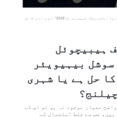
کیا "پنجاب کنٹرول آف ہیبیچوئل آفینڈرز اینڈ اینٹی سوشل بیہیویئر بل 2026” امن و امان کا حل
ف ہیبیچوئل
سوشل بیہیویئر
مان کا حل ہے یا شہری
چیلنج؟
اضح معیار موجود نہ ہو تو اس کے
ہیں، جس سے غلط استعمال کے