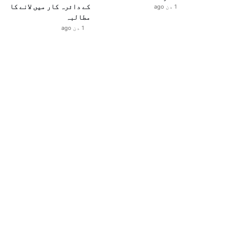
کے دائرہ کار میں لانے کا
1 دن ago
مطالبہ
1 دن ago