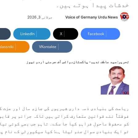
خدشات پیدا ہوتے ہیں۔
Voice of Germany Urdu News
S
جولائی 3, 2026
e
n
LinkedIn
X
Facebook
d
lassniki
VKontakte
a
n
e
تحریر:
سید عاطف ندیم- پاکستان،وائس آف جرمنی اردو نیوز
m
a
i
l
ریاست کی بنیادی ذمہ داری شہریوں کی جان، مال اور عزت کا
فوقتاً نئے قوانین متعارف کراتی ہیں تاکہ جرائم پر قابو
کو محفوظ ماحول فراہم کیا جا سکے۔ تاہم جب بھی کوئی نیا
تو ایک بنیادی سوال جنم لیتا ہے: کیا سیکیورٹی کے نام پر