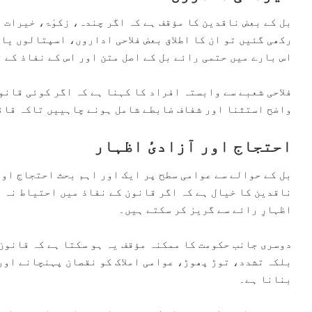
بل کے بعض ناقدین کا مؤقف ہے کہ اگر چندہ، زکوٰۃ، خیرات 
رکھی گئیں تو ان کا اطلاق بعض فلاحی اداروں، اسپتالوں یا
اس بارے میں حتمی رائے بل کے اصل متن اور اس کے نفاذ کے 
فلاحی شعبے سے وابستہ افراد کا کہنا ہے کہ اگر کوئی قانو
واضح استثنا اور شفاف ضابطے شامل ہونے چاہییں تاکہ قانون
احتجاج اور آزادیٔ اظہار
بل کے حوالے سے عوامی سطح پر ایک اور اہم بحث احتجاج اور
ناقدین کا خیال ہے کہ اگر قانون کے نفاذ میں احتیاط نہ 
اظہارِ رائے سے گریز کر سکتے ہیں۔
دوسری جانب حکومت کا ممکنہ مؤقف یہ ہو سکتا ہے کہ قانون
بلکہ تشدد، توڑ پھوڑ، عوامی املاک کو نقصان پہنچانے اور
بنانا ہے۔