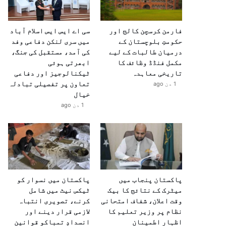
فارمن کرسچن کالج اور
سی اے ایس ایس اسلام آباد
حکومتِ بلوچستان کے
میں سری لنکن دفاعی وفد
درمیان طالبات کے لیے
کی آمد، مستقبل کی جنگ،
مکمل فنڈڈ وظائف کا
ابھرتی ہوئی
تاریخی معاہدہ
ٹیکنالوجیز اور دفاعی
تعاون پر تفصیلی تبادلہ
1 دن ago
خیال
1 دن ago
پاکستان پنجاب میں
پاکستان میں نسوار کو
میٹرک کے نتائج کا بیک
ٹیکس نیٹ میں شامل
وقت اعلان، شفاف امتحانی
کرنے، تصویری انتباہ
نظام پر وزیر تعلیم کا
لازمی قرار دینے اور
اظہارِ اطمینان
انسدادِ تمباکو قوانین