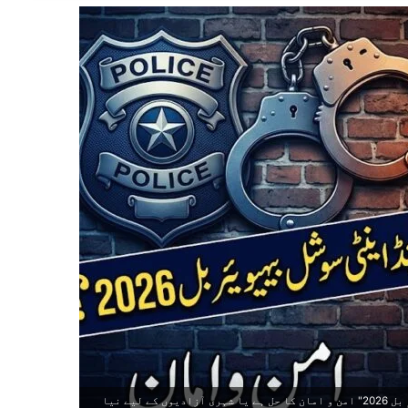
کیا "پنجاب کنٹرول آف ہیبیچوئل آفینڈرز اینڈ اینٹی سوشل بیہیویئر بل 2026" امن و امان کا حل ہے یا شہری آزادیوں کے لیے نیا