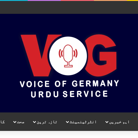
اہم خبریں
انٹرٹینمینٹ
تازہ ترین
صحت
کا