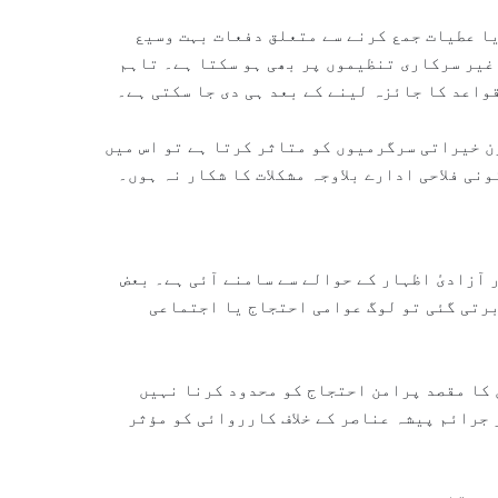
یا عطیات جمع کرنے سے متعلق دفعات بہت وسیع
 غیر سرکاری تنظیموں پر بھی ہو سکتا ہے۔ تاہم
قواعد کا جائزہ لینے کے بعد ہی دی جا سکتی ہے۔
ن خیراتی سرگرمیوں کو متاثر کرتا ہے تو اس میں
ی فلاحی ادارے بلاوجہ مشکلات کا شکار نہ ہوں۔
 آزادیٔ اظہار کے حوالے سے سامنے آئی ہے۔ بعض
برتی گئی تو لوگ عوامی احتجاج یا اجتماعی
 کا مقصد پرامن احتجاج کو محدود کرنا نہیں
 جرائم پیشہ عناصر کے خلاف کارروائی کو مؤثر