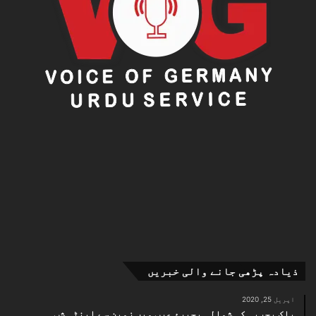
ذیادہ پڑھی جانے والی خبریں
اپریل 25, 2020
پاک بحریہ کی شمالی بحیرۂ عرب میں زمین سے اینٹی شپ