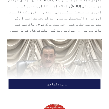
e
یونیورسٹی (NDU)، اسلام آباد کا اہم دورہ کیا۔
m
انہوں نے نیشنل سیکیورٹی اینڈ وار کورس کے کامیاب
a
اور فارغ التحصیل ہونے والے گریجویٹ افسران کی
i
تقریب سے خطاب کیا، جس میں پاک فوج، پاک فضائیہ،
l
پاک بحریہ اور سول سروسز کے اعلیٰ شرکاء شامل تھے۔
مزید دکھائیں
جنگ کے بدلتے اسلوب اور
اسٹریٹجک لائحہ عمل پر روشنی