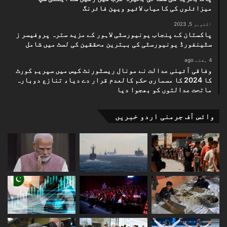
میزائلوں کی کامیاب لائیو ویپن فائرنگ
اکتوبر 5, 2023
پاکستان کے پنجاب یونیورسٹی لاہور کے مزید سترہ پروفیسر ز
سٹینفورڈ یونیورسٹی کی بہترین محققین کی لسٹ میں شامل
4 ہفتے ago
وفاقی آئینی عدالت نے مونال ریسٹورنٹ کیس میں سپریم کورٹ
کا 2024 کا مسماری حکم کالعدم قرار دے دیا، تنازع دوبارہ
ماتحت عدالتوں کو بھجوا دیا
وائس آف جرمنی اردو خبریں