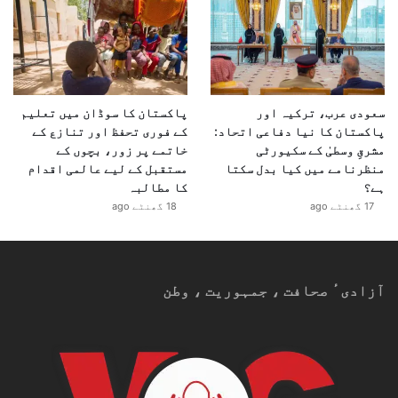
سعودی عرب، ترکیہ اور
پاکستان کا سوڈان میں تعلیم
پاکستان کا نیا دفاعی اتحاد:
کے فوری تحفظ اور تنازع کے
مشرقِ وسطیٰ کے سکیورٹی
خاتمے پر زور، بچوں کے
منظرنامے میں کیا بدل سکتا
مستقبل کے لیے عالمی اقدام
ہے؟
کا مطالبہ
17 گھنٹے ago
18 گھنٹے ago
آزادیٴ صحافت ، جمہوریت ، وطن