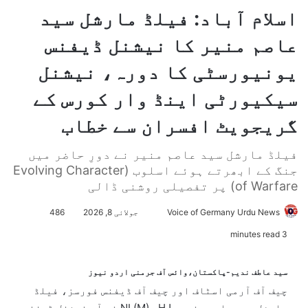
اسلام آباد: فیلڈ مارشل سید
عاصم منیر کا نیشنل ڈیفنس
یونیورسٹی کا دورہ، نیشنل
سیکیورٹی اینڈ وار کورس کے
گریجویٹ افسران سے خطاب
فیلڈ مارشل سید عاصم منیر نے دورِ حاضر میں
جنگ کے ابھرتے ہوئے اسلوب (Evolving Character
of Warfare) پر تفصیلی روشنی ڈالی
Voice of Germany Urdu News
S
جولائی 8, 2026
486
e
3 minutes read
n
d
سید عاطف ندیم-پاکستان،وائس آف جرمنی اردو نیوز
a
چیف آف آرمی اسٹاف اور چیف آف ڈیفنس فورسز، فیلڈ
n
مارشل سید عاصم منیر، NI (M)، HJ نے آج نیشنل ڈیفنس