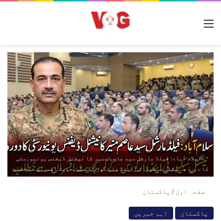
مینو
اسلام آباد: فیلڈ مارشل سید عاصم منیر کا نیشنل ڈیفنس یونیورسٹی
کا دورہ، نیشنل سیکیورٹی اینڈ وار کورس کے گریجویٹ افسران سے خطاب
صفحہ اول
/
پاکستان
پاکستان
اہم خبریں