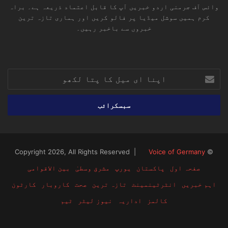
وائس آف جرمنی اردو خبریں آپ کا قابل اعتماد ذریعہ ہے۔ براہ
کرم ہمیں سوشل میڈیا پر فالو کریں اور ہماری تازہ ترین
خبروں سے باخبر رہیں۔
RSS
TikTok
Instagram
YouTube
LinkedIn
Facebook
X
اپنا
ای
میل
کا
پتا
لکھو
Voice of Germany
© Copyright 2026, All Rights Reserved |
صفحہ اول
پاکستان
یورپ
مشرق وسطیٰ
بین الاقوامی
اہم خبریں
انٹرٹینمینٹ
تازہ ترین
صحت
کاروبار
کارٹون
کالمز
اداریہ
نیوز لیٹر
ٹیم
RSS
TikTok
Instagram
YouTube
LinkedIn
Facebook
X