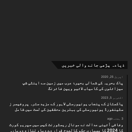
ذیادہ پڑھی جانے والی خبریں
اپریل 25, 2020
پاک بحریہ کی شمالی بحیرۂ عرب میں زمین سے اینٹی شپ
میزائلوں کی کامیاب لائیو ویپن فائرنگ
اکتوبر 5, 2023
پاکستان کے پنجاب یونیورسٹی لاہور کے مزید سترہ پروفیسر ز
سٹینفورڈ یونیورسٹی کی بہترین محققین کی لسٹ میں شامل
3 ہفتے ago
وفاقی آئینی عدالت نے مونال ریسٹورنٹ کیس میں سپریم کورٹ
کا 2024 کا مسماری حکم کالعدم قرار دے دیا، تنازع دوبارہ