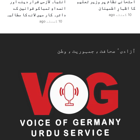
امتحانی نظام پر وزیر تعلیم
انتباہ لازمی قرار دینے اور
کا اظہارِ اطمینان
انسدادِ تمباکو قوانین کے
دائرہ کار میں لانے کا مطالبہ
10 گھنٹے ago
10 گھنٹے ago
آزادیٴ صحافت ، جمہوریت ، وطن