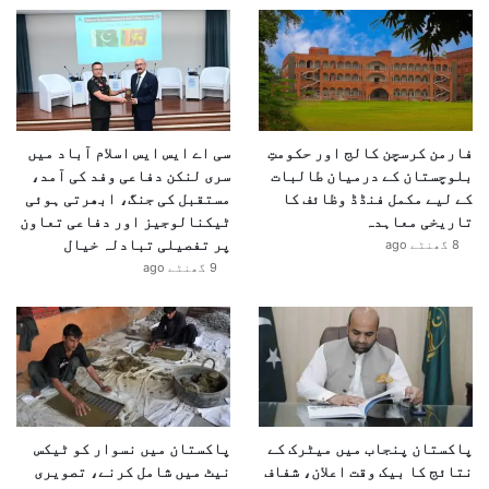
فارمن کرسچن کالج اور حکومتِ
سی اے ایس ایس اسلام آباد میں
بلوچستان کے درمیان طالبات
سری لنکن دفاعی وفد کی آمد،
کے لیے مکمل فنڈڈ وظائف کا
مستقبل کی جنگ، ابھرتی ہوئی
تاریخی معاہدہ
ٹیکنالوجیز اور دفاعی تعاون
پر تفصیلی تبادلہ خیال
8 گھنٹے ago
9 گھنٹے ago
پاکستان پنجاب میں میٹرک کے
پاکستان میں نسوار کو ٹیکس
نتائج کا بیک وقت اعلان، شفاف
نیٹ میں شامل کرنے، تصویری