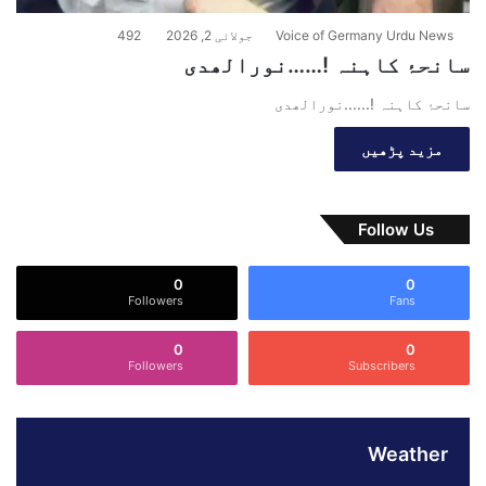
Voice of Germany Urdu News
جولائی 2, 2026
492
سانحۂ کاہنہ !……نورالھدی
سانحۂ کاہنہ !......نورالھدی
مزید پڑھیں
Follow Us
0
0
Followers
Fans
0
0
Followers
Subscribers
Weather