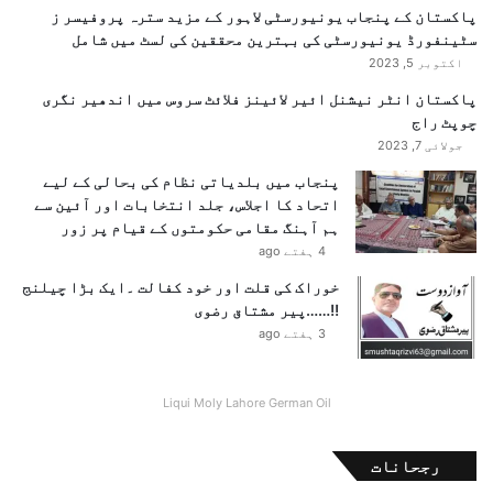
پاکستان کے پنجاب یونیورسٹی لاہور کے مزید سترہ پروفیسر ز
سٹینفورڈ یونیورسٹی کی بہترین محققین کی لسٹ میں شامل
اکتوبر 5, 2023
پاکستان انٹر نیشنل ائیر لائینز فلائٹ سروس میں اندھیر نگری
چوپٹ راج
جولائی 7, 2023
پنجاب میں بلدیاتی نظام کی بحالی کے لیے
اتحاد کا اجلاس، جلد انتخابات اور آئین سے
ہم آہنگ مقامی حکومتوں کے قیام پر زور
4 ہفتے ago
خوراک کی قلت اور خود کفالت ۔ایک بڑا چیلنج
!!……پیر مشتاق رضوی
3 ہفتے ago
Liqui Moly Lahore German Oil
رجحانات