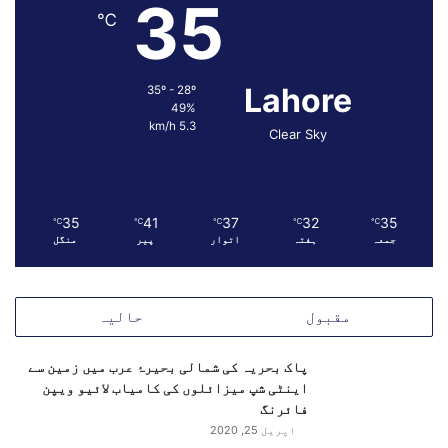
35
℃
Lahore
35º - 28º
49%
5.3 km/h
Clear Sky
35
41
37
32
35
℃
℃
℃
℃
℃
جمعہ
ہفتہ
اتوار
پیر
منگل
مقبول
حالیہ
پاک بحریہ کی شمالی بحیرۂ عرب میں زمین سے
اینٹی شپ میزائلوں کی کامیاب لائیو ویپن
فائرنگ
اپریل 25, 2020