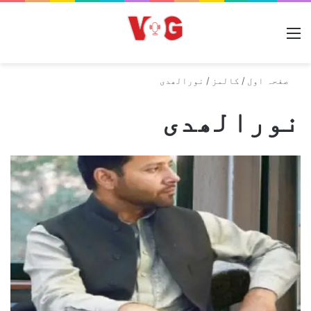
مینو
صفحہ اول
/
کالمز
/
نورالھدی
نورالھدی