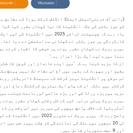
lassniki
VKontakte
a
n
e
(وائس آف جرمنی-سوشل ڈیسک): انگلش کرکٹ بورڈ کے مطابق ی
m
کو جوز بٹلر کی جگہ انگلینڈ کا نیا کپتان مقرر کیا گیا 
a
یاد رہے کہ چیمپئنز ٹرافی 2025 میں 
i
کارکردگی پر جوز بٹلر نے کپتانی سے استعفیٰ دے دیا تھا۔
l
ہیری بروک نے کپتان مقرر ہونے پر خوشی کا اظہار کرتے ہوئ
بننا میرے لیے ایک بڑا اعزاز ہے۔‘
ان کا مزید کہنا ہے کہ ’میں اپنے خاندان اور کوچز کا شکر
یقین اور سپورٹ کے بغیر میں آج اس مقام تک نہیں پہنچ سکت
اس موقع پر انگلینڈ مینز کرکٹ کے منیجنگ ڈائریکٹر روبکی
کرکٹر ہیں بلکہ ان کے پاس ایک بہترین کرکٹنگ دماغ اور د
مزید سیریز، ورلڈ کپ اور بڑے عالمی ٹورنامنٹ جیتنے میں 
ہیری بروک پہلی مرتبہ ٹیم کے کل وقتی کپتان مقرر ہوئے ہ
آسٹریلیا کے خلاف پانچ میچوں کی سیریز میں اس وقت ون ڈے 
اور 9 نصف سنچریاں شامل ہیں۔