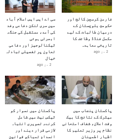
فارمن کرسچن کالج اور
سی اے ایس ایس اسلام آباد
حکومتِ بلوچستان کے
میں سری لنکن دفاعی وفد
درمیان طالبات کے لیے
کی آمد، مستقبل کی جنگ،
مکمل فنڈڈ وظائف کا
ابھرتی ہوئی
تاریخی معاہدہ
ٹیکنالوجیز اور دفاعی
تعاون پر تفصیلی تبادلہ
2 دن ago
خیال
2 دن ago
پاکستان پنجاب میں
پاکستان میں نسوار کو
میٹرک کے نتائج کا بیک
ٹیکس نیٹ میں شامل
وقت اعلان، شفاف امتحانی
کرنے، تصویری انتباہ
نظام پر وزیر تعلیم کا
لازمی قرار دینے اور
اظہارِ اطمینان
انسدادِ تمباکو قوانین