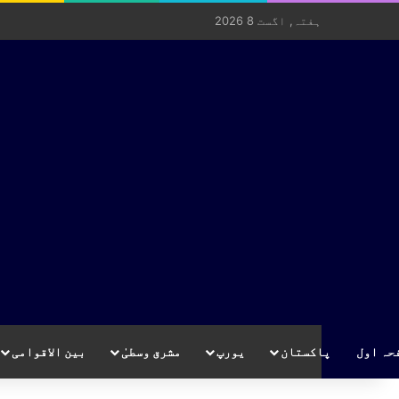
ہفتہ, اگست 8 2026
حہ اول
پاکستان
یورپ
مشرق وسطیٰ
بین الاقوامی