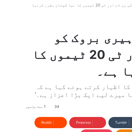
انگلش کرکٹ بورڈ نے ہیری بروک کو انگلینڈ کی ون ڈے اور ٹی 20 ٹیموں کا نیا کپتان مقرر کردیا
ہیری بروک کو
انگلینڈ کی ون ڈے اور ٹی 20 ٹیموں کا
ا ہے۔
کا اظہار کرتے ہوئے کہا ہے کہ
ا میرے لیے ایک بڑا اعزاز ہے۔‘
34
1 منٹ پڑھیں
Reddit
Pinterest
Tumblr