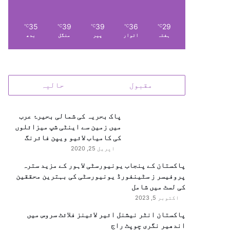
35
39
39
36
29
℃
℃
℃
℃
℃
ہفتہ
اتوار
پیر
منگل
بدھ
مقبول
حالیہ
پاک بحریہ کی شمالی بحیرۂ عرب
میں زمین سے اینٹی شپ میزائلوں
کی کامیاب لائیو ویپن فائرنگ
اپریل 25, 2020
پاکستان کے پنجاب یونیورسٹی لاہور کے مزید سترہ
پروفیسر ز سٹینفورڈ یونیورسٹی کی بہترین محققین
کی لسٹ میں شامل
اکتوبر 5, 2023
پاکستان انٹر نیشنل ائیر لائینز فلائٹ سروس میں
اندھیر نگری چوپٹ راج