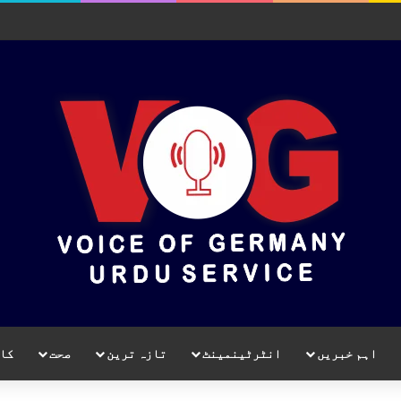
اہم خبریں
انٹرٹینمینٹ
تازہ ترین
صحت
کا