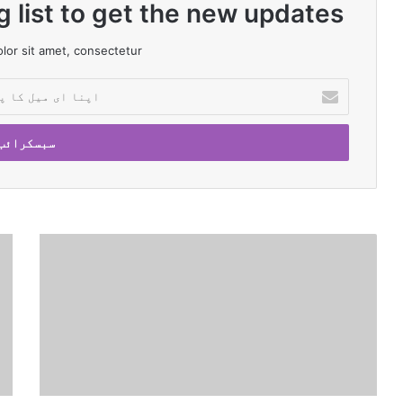
g list to get the new updates!
or sit amet, consectetur.
ا
پ
ن
ا
ا
ی
م
ی
ل
غ
’
ک
ز
ع
ا
ہ
ا
پ
پ
ل
ت
ر
م
ا
ا
ی
ل
س
م
ک
ر
و
ھ
ا
س