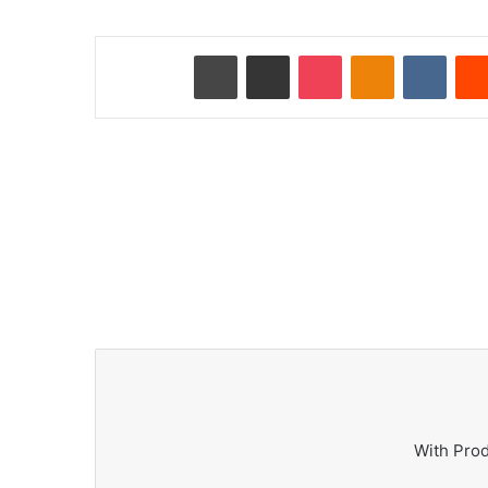
Reddit
VKontakte
Odnoklassniki
Pocket
ای میل کے ذریعے شیئر کریں
پرنٹ کریں
With Pro