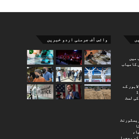
ں
وائس آف جرمنی اردو خبریں
 میں
 کامیاب
اہور کے
ڈ
کی لسٹ
ریسٹورنٹ
یم کورٹ کا 2024 کا
ا،
کو بھجوا