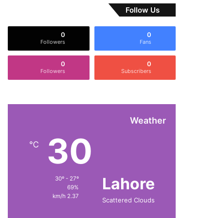
Follow Us
0
0
Followers
Fans
0
0
Followers
Subscribers
Weather
30
℃
Lahore
30º - 27º
69%
2.37 km/h
Scattered Clouds