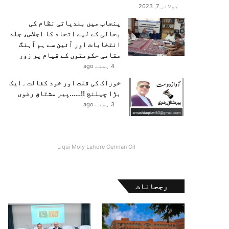
جولائی 7, 2023
پنجاب میں بلدیاتی نظام کی
بحالی کے لیے اتحاد کا اجلاس، جلد
انتخابات اور آئین سے ہم آہنگ
مقامی حکومتوں کے قیام پر زور
4 ہفتے ago
خوراک کی قلت اور خود کفالت ۔ایک
بڑا چیلنج !!……پیر مشتاق رضوی
3 ہفتے ago
Liqui Moly Lahore German Oil
رجحانات