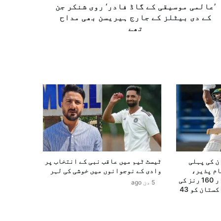
’عالمی موسیقی کے گاڈ فادر‘ روی شنکر جن
کے دی بیٹلز کے جارج ہیریسن بھی مداح
تھے
ن کی پہلی
ٹیسٹ ٹیم میں عاقب نبی کے انتخاب پر
اختتام پذیر،
وادی کے نوجوانوں میں خوشی کی لہر
عبداللہ شفیق کی شاندار 160 رنز کی
5 دن ago
ناقابلِ شکست اننگز، پاکستان کو 43