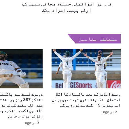
و
ئ
غزہ پر اسرائیلی حملے، صحافی سمیت کم
ی
ی
ق
ازکم پچیس افراد ہلاک
ل
ی
ی
ک
ح
ے
م
گ
متعلقہ مضامین
ل
ا
ے
ڈ
،
ف
ص
ا
ح
د
ا
ر
ف
‘
ی
ر
س
و
ویسٹ انڈیز کے بعد پاکستان کا اگلا
دوسرے ٹیسٹ میں پاکستا
م
ی
امتحان انگلینڈ، تین ٹیسٹ میچوں کی
اننگز 387 رنز پر 
ی
ش
اہم سیریز 19 اگست سے شروع ہوگی
ت
ن
2 دن ago
ک
ک
رنز کی برتری حاصل
م
ر
3 دن ago
ا
ج