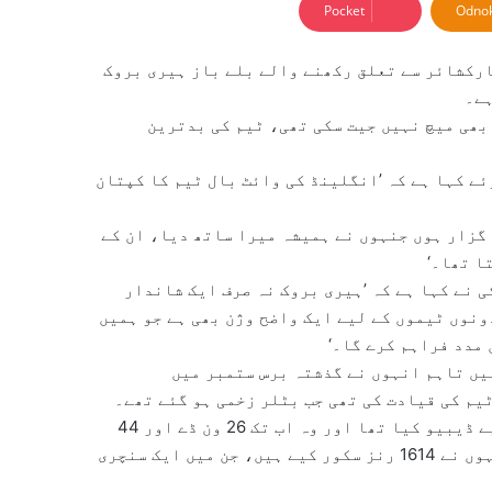
Pocket
Odnok
ارکشائر سے تعلق رکھنے والے بلے باز ہیری بروک
ہے۔
انگلینڈ کی ٹیم ایک بھی میچ نہیں جیت سکی تھی، ٹیم کی بدترین
ے کہا ہے کہ ’انگلینڈ کی وائٹ بال ٹیم کا کپتان
 گزار ہوں جنہوں نے ہمیشہ میرا ساتھ دیا، ان کے
ا تھا۔‘
 نے کہا ہے کہ ’ہیری بروک نہ صرف ایک شاندار
ونوں ٹیموں کے لیے ایک واضح وژن بھی ہے جو ہمیں
مدد فراہم کرے گا۔‘
یں تاہم انہوں نے گذشتہ برس ستمبر میں
ٹیم کی قیادت کی تھی جب بٹلر زخمی ہو گئے تھے۔
واضح رہے کہ ہیری بروک نے جنوری 2022 میں انگلینڈ کے لیے ڈیبیو کیا تھا اور وہ اب تک 26 ون ڈے اور 44
ٹی 20 میچوں میں ملک کی نمائندگی کر چکے ہیں، جس میں انہوں نے 1614 رنز سکور کیے ہیں، جن میں ایک سنچری