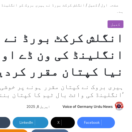
صفحہ اول
/
کھیل
/
ہے۔
کھیل
انگلش کرکٹ بورڈ نے 
نیا کپتان مقرر کردی
ہیری بروک نے کپتان مقرر ہونے پر خوشی 
’انگلینڈ کی وائٹ بال ٹیم کا کپتان بنن
Voice of Germany Urdu News
S
اپریل 8, 2025
e
n
LinkedIn
X
Facebook
d