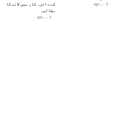
کے دائرہ کار میں لانے کا
2 دن ago
مطالبہ
2 دن ago