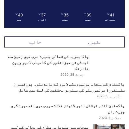
دہشت گردانہ حملوں کو منظم کرنے میں اہم کردار ادا کیا
تھا۔
40
37
35
39
41
℃
℃
℃
℃
℃
جمعرات
جمعہ
ہفتہ
اتوار
پیر
مقبول
حالیہ
پاک بحریہ کی شمالی بحیرۂ عرب میں زمین سے
اینٹی شپ میزائلوں کی کامیاب لائیو ویپن
فائرنگ
اپریل 25, 2020
پاکستان کے پنجاب یونیورسٹی لاہور کے مزید سترہ پروفیسر ز
سٹینفورڈ یونیورسٹی کی بہترین محققین کی لسٹ میں شامل
اکتوبر 5, 2023
پاکستان انٹر نیشنل ائیر لائینز فلائٹ سروس میں اندھیر نگری
چوپٹ راج
جولائی 7, 2023
پنجاب میں بلدیاتی نظام کی بحالی کے لیے