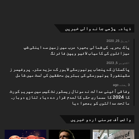
ذیادہ پڑھی جانے والی خبریں
اپریل 25, 2020
پاک بحریہ کی شمالی بحیرۂ عرب میں زمین سے اینٹی شپ
میزائلوں کی کامیاب لائیو ویپن فائرنگ
اکتوبر 5, 2023
پاکستان کے پنجاب یونیورسٹی لاہور کے مزید سترہ پروفیسر ز
سٹینفورڈ یونیورسٹی کی بہترین محققین کی لسٹ میں شامل
3 ہفتے ago
وفاقی آئینی عدالت نے مونال ریسٹورنٹ کیس میں سپریم کورٹ
کا 2024 کا مسماری حکم کالعدم قرار دے دیا، تنازع دوبارہ
ماتحت عدالتوں کو بھجوا دیا
وائس آف جرمنی اردو خبریں