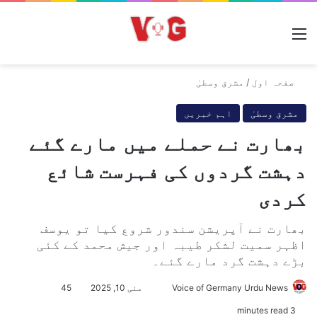
مینو
صفحہ اول
/
مشرق وسطیٰ
مشرق وسطیٰ
اہم خبریں
بھارت نے حملے میں مارے گئے
دہشت گردوں کی فہرست شائع
کردی
بھارت نے آپریشن سندور شروع کیا تو یوسف
اظہر سمیت لشکر طیبہ اور جیش محمد کے کئی
بڑے دہشت گرد مارے گئے۔
Voice of Germany Urdu News
S
مئی 10, 2025
45
e
3 minutes read