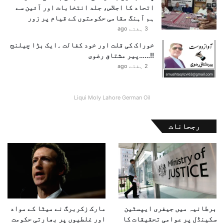
اتحاد کا اجلاس، جلد انتخابات اور آئین سے
ہم آہنگ مقامی حکومتوں کے قیام پر زور
3 ہفتے ago
خوراک کی قلت اور خود کفالت ۔ایک بڑا چیلنج
!!……پیر مشتاق رضوی
2 ہفتے ago
Liqui Moly Lahore German Oil
رجحانات
برطانیہ میں جیفری ایپسٹین
مارک زکربرگ نے میٹا کے مواد
سکینڈل پر عوامی تحقیقات کا
اور غلطیوں پر بھارتی حکومت