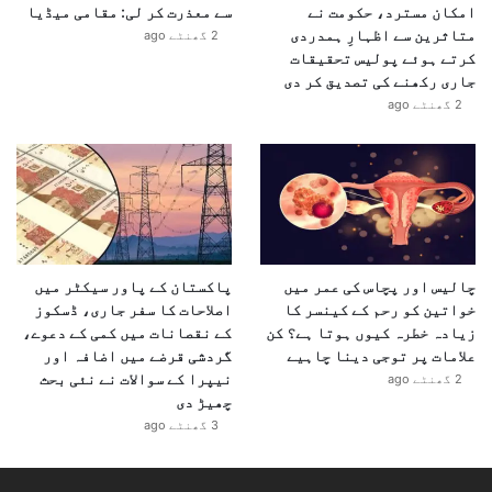
امکان مسترد، حکومت نے
سے معذرت کر لی: مقامی میڈیا
متاثرین سے اظہارِ ہمدردی
2 گھنٹے ago
کرتے ہوئے پولیس تحقیقات
جاری رکھنے کی تصدیق کر دی
2 گھنٹے ago
چالیس اور پچاس کی عمر میں
پاکستان کے پاور سیکٹر میں
خواتین کو رحم کے کینسر کا
اصلاحات کا سفر جاری، ڈسکوز
زیادہ خطرہ کیوں ہوتا ہے؟ کن
کے نقصانات میں کمی کے دعوے،
علامات پر توجی دینا چاہیے
گردشی قرضے میں اضافہ اور
نیپرا کے سوالات نے نئی بحث
2 گھنٹے ago
چھیڑ دی
3 گھنٹے ago