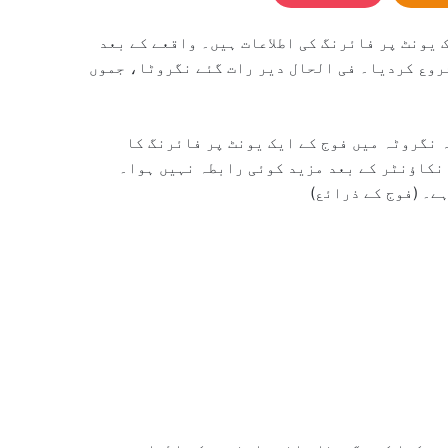
 یونٹ پر فائرنگ کی اطلاعات ہیں۔ واقعے کے بعد
شروع کردیا۔ فی الحال دیر رات گئے نگروٹا، جموں
 نگروٹہ میں فوج کے ایک یونٹ پر فائرنگ کا
نکاؤنٹر کے بعد مزید کوئی رابطہ نہیں ہوا۔
ے۔ (فوج کے ذرائع)