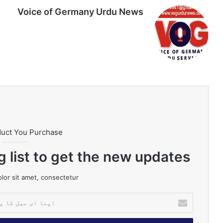
Voice of Germany Urdu News
Tik
Ins
Yo
Lin
Fa
We
To
tag
uT
ke
ce
bsi
k
ra
ub
dIn
bo
te
m
e
ok
duct You Purchase
g list to get the new updates!
or sit amet, consectetur.
ا
پ
ن