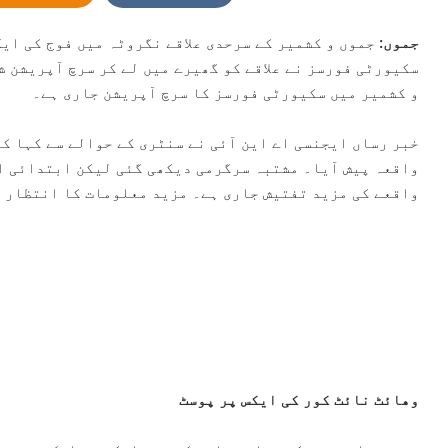
n
e
جموں:
جموں و کشمیر کے سرحدی علاقے نگروٹہ میں فوج کی ایک
m
سکیورٹی فورسز نے علاقے کو گھیرے میں لے کر سرچ آپریشن 
a
و کشمیر میں سکیورٹی فورسز کا سرچ آپریشن جاری ہے۔
i
l
خبر رساں ایجنسی اے این آئی نے سنٹری کے حوالے سے کہا کہ
واقعہ پیش آیا۔ مشتبہ سرگرمی دیکھی گئی لیکن ابتدائی ا
واقعے کی مزید تفتیش جاری ہے۔ مزید معلومات کا انتظار ہ
وھائٹ نائٹ کور کی ایکس پر پوسٹ