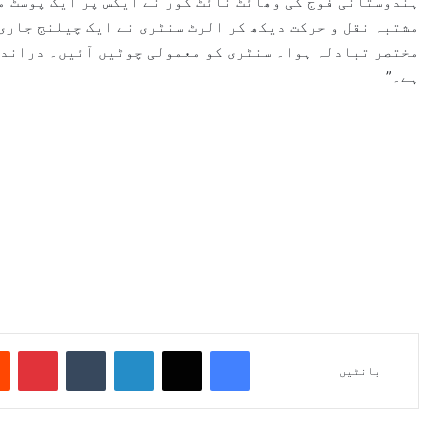
ہندوستانی فوج کی وھائٹ نائٹ کور نے ایکس پر ایک پوسٹ م
مشتبہ نقل و حرکت دیکھ کر الرٹ سنٹری نے ایک چیلنج جاری
مختصر تبادلہ ہوا۔ سنٹری کو معمولی چوٹیں آئیں۔ درانداز
ہے۔”
Pinterest
Tumblr
LinkedIn
X
Facebook
بانٹیں