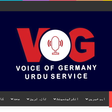
اہم خبریں
انٹرٹینمینٹ
تازہ ترین
صحت
کا