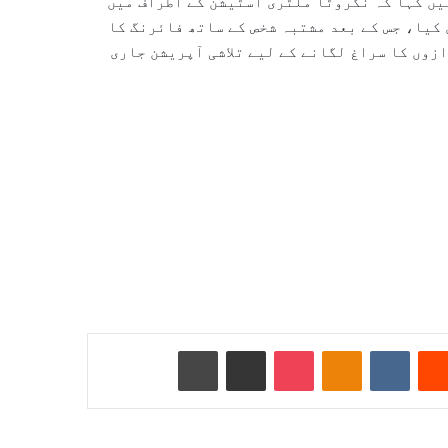
یں کہا کہ نگروٹا ملٹری اسٹیشن کے اطراف میں
 کیا، جس کے بعد مشتبہ شخص کے ساتھ فائرنگ کا
وں کا سراغ لگانے کے لیے تلاشی آپریشن جاری
Reddit
VKontakte
Odnoklassniki
Pocket
ای میل کے ذریعے شیئر کریں
پرنٹ کریں