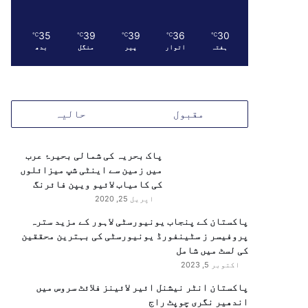
35
39
39
36
30
℃
℃
℃
℃
℃
ہفتہ
اتوار
پیر
منگل
بدھ
مقبول
حالیہ
پاک بحریہ کی شمالی بحیرۂ عرب
میں زمین سے اینٹی شپ میزائلوں
کی کامیاب لائیو ویپن فائرنگ
اپریل 25, 2020
پاکستان کے پنجاب یونیورسٹی لاہور کے مزید سترہ
پروفیسر ز سٹینفورڈ یونیورسٹی کی بہترین محققین
کی لسٹ میں شامل
اکتوبر 5, 2023
پاکستان انٹر نیشنل ائیر لائینز فلائٹ سروس میں
اندھیر نگری چوپٹ راج