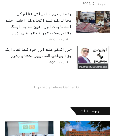
جولائی 7, 2023
پنجاب میں بلدیاتی نظام کی
بحالی کے لیے اتحاد کا اجلاس، جلد
انتخابات اور آئین سے ہم آہنگ
مقامی حکومتوں کے قیام پر زور
4 ہفتے ago
خوراک کی قلت اور خود کفالت ۔ایک
بڑا چیلنج !!……پیر مشتاق رضوی
3 ہفتے ago
Liqui Moly Lahore German Oil
رجحانات