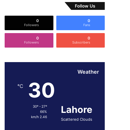
Follow Us
0
0
Followers
Fans
0
0
Followers
Subscribers
Weather
30
℃
Lahore
30º - 27º
66%
2.46 km/h
Scattered Clouds