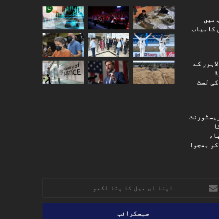
 میں
 کامیاب
اہور کے
ڈ
کی لسٹ
ریسٹورنٹ
یم کورٹ کا 2024 کا
ا،
کو بھجوا
نا
ل