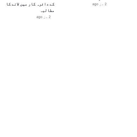
کے دائرہ کار میں لانے کا
2 دن ago
مطالبہ
2 دن ago