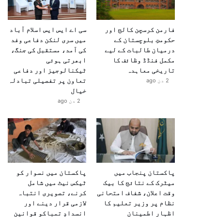
فارمن کرسچن کالج اور
سی اے ایس ایس اسلام آباد
حکومتِ بلوچستان کے
میں سری لنکن دفاعی وفد
درمیان طالبات کے لیے
کی آمد، مستقبل کی جنگ،
مکمل فنڈڈ وظائف کا
ابھرتی ہوئی
تاریخی معاہدہ
ٹیکنالوجیز اور دفاعی
تعاون پر تفصیلی تبادلہ
2 دن ago
خیال
2 دن ago
پاکستان پنجاب میں
پاکستان میں نسوار کو
میٹرک کے نتائج کا بیک
ٹیکس نیٹ میں شامل
وقت اعلان، شفاف امتحانی
کرنے، تصویری انتباہ
نظام پر وزیر تعلیم کا
لازمی قرار دینے اور
اظہارِ اطمینان
انسدادِ تمباکو قوانین