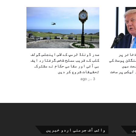
ذخائر پر
صدر ڈونلڈ ٹرمپ کے لاس اینجلس گولف
نگٹن پوسٹ کی
کلب کے قریب مسلح شخص گرفتار، ایف
عت میں
بی آئی اور مقامی حکام نے مشترکہ
 لیکس پر سخت
تحقیقات شروع کر دیں
3 دن ago
ں
وائس آف جرمنی اردو خبریں