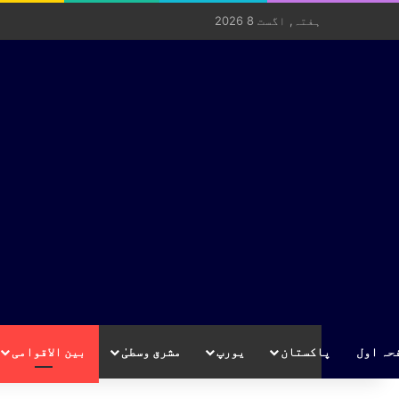
ہفتہ, اگست 8 2026
حہ اول
پاکستان
یورپ
مشرق وسطیٰ
بین الاقوامی