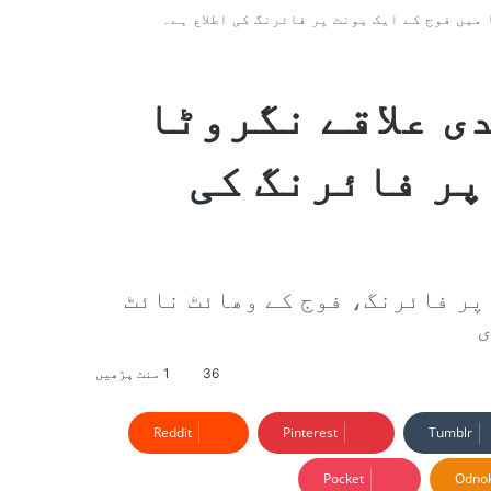
 میں فوج کے ایک یونٹ پر فائرنگ کی اطلاع ہے۔
ی علاقے نگروٹا
پر فائرنگ کی
پر فائرنگ، فوج کے وھائٹ نائٹ
ی
36
1 منٹ پڑھیں
Reddit
Pinterest
Tumblr
Pocket
Odnok