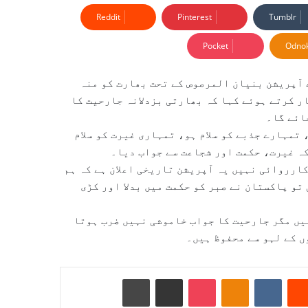
Reddit
Pinterest
Tumblr
Pocket
Odnok
 آپریشن بنیان المرصوص کے تحت بھارت کو منہ
ر کرتے ہوئے کہا کہ بھارتی بزدلانہ جارحیت کا
ائے گا۔
 تمہارے جذبے کو سلام ہو، تمہاری غیرت کو سلام
کہ غیرت، حکمت اور شجاعت سے جواب دیا۔
ارروائی نہیں یہ آپریشن تاریخی اعلان ہے کہ ہم
تو پاکستان نے صبر کو حکمت میں بدلا اور کڑی
ہیں مگر جارحیت کا جواب خاموشی نہیں ضرب ہوتا
 کے لہو سے محفوظ ہیں۔
Reddit
VKontakte
Odnoklassniki
Pocket
ای میل کے ذریعے شیئر کریں
پرنٹ کریں