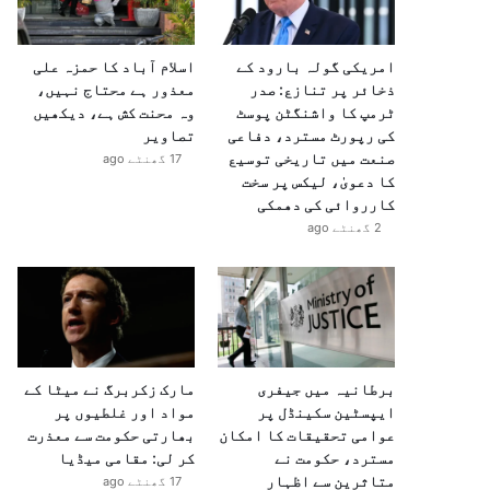
امریکی گولہ بارود کے
اسلام آباد کا حمزہ علی
ذخائر پر تنازع: صدر
معذور ہے محتاج نہیں،
ٹرمپ کا واشنگٹن پوسٹ
وہ محنت کش ہے، دیکھیں
کی رپورٹ مسترد، دفاعی
تصاویر
صنعت میں تاریخی توسیع
17 گھنٹے ago
کا دعویٰ، لیکس پر سخت
کارروائی کی دھمکی
2 گھنٹے ago
برطانیہ میں جیفری
مارک زکربرگ نے میٹا کے
ایپسٹین سکینڈل پر
مواد اور غلطیوں پر
عوامی تحقیقات کا امکان
بھارتی حکومت سے معذرت
مسترد، حکومت نے
کر لی: مقامی میڈیا
متاثرین سے اظہارِ
17 گھنٹے ago