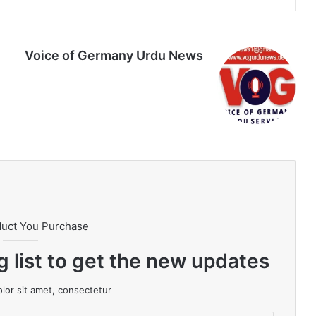
Voice of Germany Urdu News
Tik
Ins
Yo
Lin
Fa
We
To
tag
uT
ke
ce
bsi
k
ra
ub
dIn
bo
te
m
e
ok
duct You Purchase
g list to get the new updates!
or sit amet, consectetur.