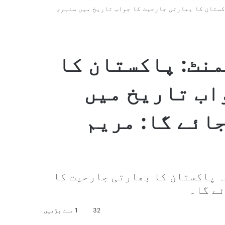
ستان کا بھارتی جارحیت کا جواب تاریخ میں سنہری
نٹ: پاکستان کا
اب تاریخ میں
ائے گا: مریم
ہ پاکستان کا بھارتی جارحیت کا
ئے گا۔
32
1 منٹ پڑھیں