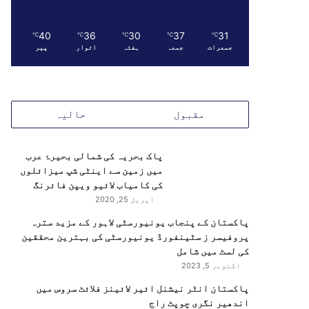
40
36
30
37
31
℃
℃
℃
℃
℃
جمعرات
جمعہ
ہفتہ
اتوار
پیر
مقبول
حالیہ
پاک بحریہ کی شمالی بحیرۂ عرب
میں زمین سے اینٹی شپ میزائلوں
کی کامیاب لائیو ویپن فائرنگ
اپریل 25, 2020
پاکستان کے پنجاب یونیورسٹی لاہور کے مزید سترہ
پروفیسر ز سٹینفورڈ یونیورسٹی کی بہترین محققین
کی لسٹ میں شامل
اکتوبر 5, 2023
پاکستان انٹر نیشنل ائیر لائینز فلائٹ سروس میں
اندھیر نگری چوپٹ راج