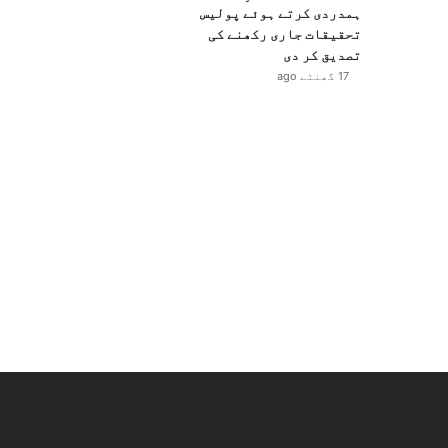
ہمدردی کرتے ہوئے پولیس
تحقیقات جاری رکھنے کی
تصدیق کر دی
17 گھنٹے ago