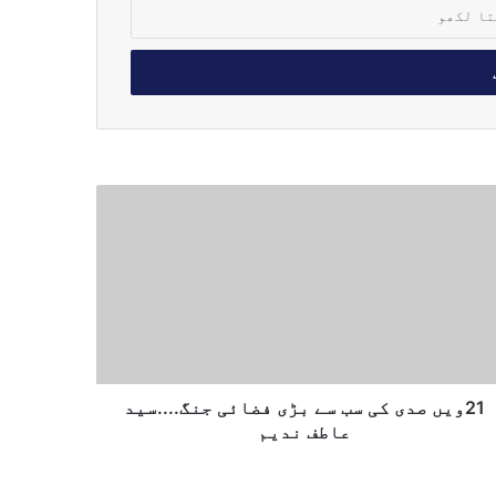
21ویں صدی کی سب سے بڑی فضائی جنگ....سید
عاطف ندیم