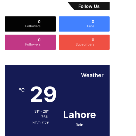
Follow Us
0
0
Followers
Fans
0
0
Followers
Subscribers
Weather
29
℃
Lahore
31º - 28º
76%
7.59 km/h
Rain