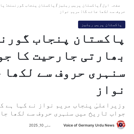
صفحہ اول
/
پاکستان پریس ریلیز
/
پاکستان پنجاب گورنمنٹ: پاک
حروف سے لکھا جائے گا: مریم نواز
پاکستان پریس ریلیز
پاکستان پنجاب گورنم
بھارتی جارحیت کا جو
سنہری حروف سے لکھا ج
نواز
وزیراعلیٰ پنجاب مریم نواز نے کہا ہے ک
جواب تاریخ میں سنہری حروف سے لکھا جا
Voice of Germany Urdu News
S
مئی 10, 2025
e