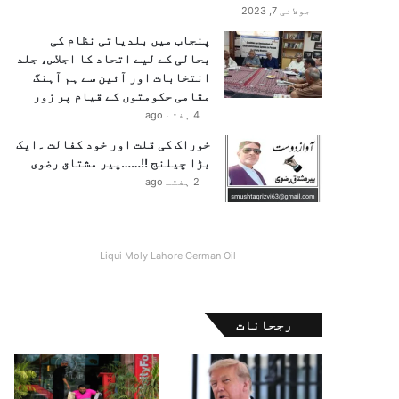
جولائی 7, 2023
پنجاب میں بلدیاتی نظام کی
بحالی کے لیے اتحاد کا اجلاس، جلد
انتخابات اور آئین سے ہم آہنگ
مقامی حکومتوں کے قیام پر زور
4 ہفتے ago
خوراک کی قلت اور خود کفالت ۔ایک
بڑا چیلنج !!……پیر مشتاق رضوی
2 ہفتے ago
Liqui Moly Lahore German Oil
رجحانات