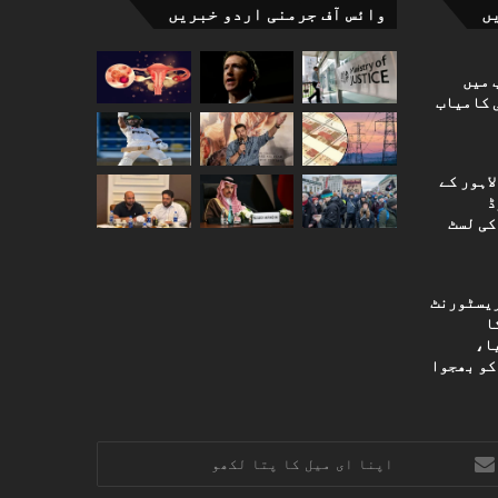
ں
وائس آف جرمنی اردو خبریں
 میں
 کامیاب
اہور کے
ڈ
کی لسٹ
ریسٹورنٹ
یم کورٹ کا 2024 کا
ا،
کو بھجوا
نا