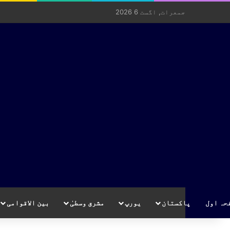
جمعرات, اگست 6 2026
حہ اول
پاکستان
یورپ
مشرق وسطیٰ
بین الاقوامی