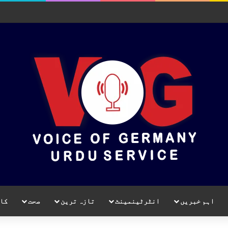
اہم خبریں
انٹرٹینمینٹ
تازہ ترین
صحت
کا