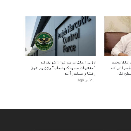
 ملک محمد
وزیراعلیٰ مریم نواز شریف کے
حکمرانی کے
"منشیات سے پاک پنجاب” وژن پر تیز
طح تک
رفتار عملدرآمد
2 دن ago