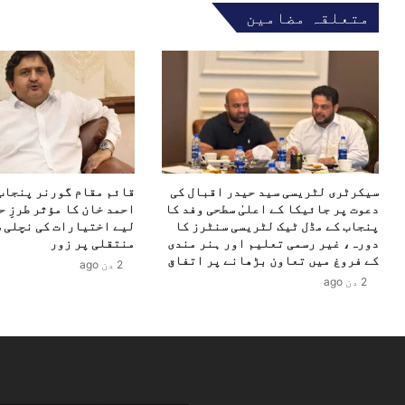
ر
ے
متعلقہ مضامین
ح
ب
د
ڑ
ی
ی
ع
ف
ل
ض
ا
ا
ق
ئ
ے
ی
ن
ج
سیکرٹری لٹریسی سید حیدر اقبال کی
قائم مقام گورنر پنجاب
گ
ن
دعوت پر جائیکا کے اعلیٰ سطحی وفد کا
احمد خان کا مؤثر طرزِ 
ر
گ
پنجاب کے مڈل ٹیک لٹریسی سنٹرز کا
لیے اختیارات کی نچلی س
و
.
دورہ، غیر رسمی تعلیم اور ہنر مندی
منتقلی پر زور
ٹ
.
کے فروغ میں تعاون بڑھانے پر اتفاق
2 دن ago
ا
.
2 دن ago
م
.
ی
س
ں
ی
ف
د
و
ع
ج
ا
ک
ط