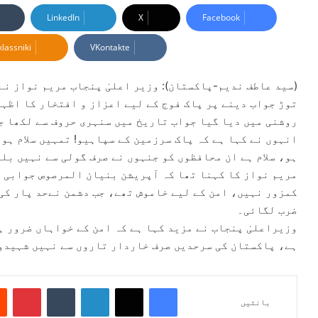
n
LinkedIn
X
Facebook
d
lassniki
VKontakte
a
n
e
(سید عاطف ندیم-پاکستان): وزیر اعلیٰ پنجاب مریم نواز نے
m
توڑ جواب دینے پر پاک فوج کے لیے اعزاز و افتخار کا اظہا
a
روشنی میں دیا گیا جواب تاریخ میں سنہری حروف سے لکھا ج
i
انہوں نے کہا ہے کہ پاک سرزمین کے سپاہیو! تمہیں سلام ہو،
l
ہو، سلام ہے ان محافظوں کو جنہوں نے صرف گولی سے نہیں بل
مریم نواز کا کہنا تھا کہ آپریشن بنیان المرصوص جوابی ک
کمزور نہیں، امن کے لیے خاموش تھے، جب دشمن نےحد پار کی 
ضرب لگائی۔
وزیراعلیٰ پنجاب نے مزید کہا ہے کہ امن کے خواہاں ضرور 
ہے، پاکستان کی سرحدیں صرف خاردار تاروں سے نہیں شہیدوں
Pinterest
Tumblr
LinkedIn
X
Facebook
بانٹیں