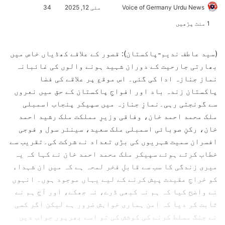
Voice of Germany Urdu News
S
مئی 12, 2025
34
e
1 منٹ پڑھیں
n
d
(سید عاطف ندیم-پاکستان): قصور کے علاقے کھڈیاں خاص میں
a
بھارتی جارحیت کے دوران شہید ہونے والوں کی غائبانہ
n
نماز جنازہ ادا کی گئی۔ اس موقع پر علاقے کی فضا
e
پاکستان زندہ باد اور افواجِ پاکستان کے حق میں نعروں
m
سے گونجتی رہی۔نمازِ جنازہ میں سپیکر پنجاب اسمبلی
a
ملک محمد احمد خان، وفاقی وزیرِ مملکت ملک رشید احمد
i
l
خان، رکنِ صوبائی اسمبلی ملک سعید، سینئر سول و فوجی
افسران سمیت شہریوں کی بڑی تعداد نے شرکت کی۔تقریب سے
خطاب کرتے ہوئے سپیکر ملک محمد احمد خان نے کہا کہ یہ
میری زندگی کا سب سے قابلِ فخر لمحہ ہے کہ میں ان شہداء
کو خراجِ عقیدت پیش کرنے کے لیے یہاں موجود ہوں۔ انہوں
نے واضح کیا کہ ہم نہ کبھی ڈرے، نہ جھکے، اور آج ہم نے
ثابت کر دیا کہ امن ہماری خواہش ضرور ہے لیکن اگر کسی
نے جنگ مسلط کرنے کی کوشش کی تو اسے بھرپور جواب دیں