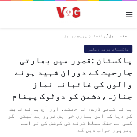
مینو
صفحہ اول
/
پاکستان پریس ریلیز
پاکستان پریس ریلیز
پاکستان :‌قصور میں بھارتی
جارحیت کے دوران شہید ہونے
والوں کی غائبانہ نماز
جنازہ،دشمن کو دوٹوک پیغام
ہم نہ کبھی ڈرے، نہ جھکے، اور آج ہم نے ثابت
کر دیا کہ امن ہماری خواہش ضرور ہے لیکن اگر
کسی نے جنگ مسلط کرنے کی کوشش کی تو اسے
بھرپور جواب دیں گے