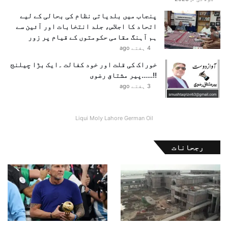
پنجاب میں بلدیاتی نظام کی بحالی کے لیے
اتحاد کا اجلاس، جلد انتخابات اور آئین سے
ہم آہنگ مقامی حکومتوں کے قیام پر زور
4 ہفتے ago
خوراک کی قلت اور خود کفالت ۔ایک بڑا چیلنج
!!……پیر مشتاق رضوی
3 ہفتے ago
Liqui Moly Lahore German Oil
رجحانات