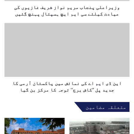
پ
ک
ن
وزیراعلی پنجاب مریم نواز شریف غازیوں کی
ھ
ج
عیادت کیلئے سی ایم ایچ ہسپتال پہنچ گئیں
و
ا
ب
ا
م
ی
ر
ن
ی
ڈ
م
ی
ن
ا
و
ی
ا
م
ز
ا
ش
ے
این ڈی ایم اے کی نمائش میں پاکستان آرمی کا
ر
ک
جدید پل ’’کاش برج‘‘ توجہ کا مرکز بن گیا
ی
ی
ف
ن
متعلقہ مضامین
غ
م
ا
ا
ز
ئ
ی
ش
و
م