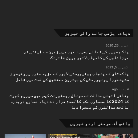
ذیادہ پڑھی جانے والی خبریں
اپریل 25, 2020
پاک بحریہ کی شمالی بحیرۂ عرب میں زمین سے اینٹی شپ
میزائلوں کی کامیاب لائیو ویپن فائرنگ
اکتوبر 5, 2023
پاکستان کے پنجاب یونیورسٹی لاہور کے مزید سترہ پروفیسر ز
سٹینفورڈ یونیورسٹی کی بہترین محققین کی لسٹ میں شامل
4 ہفتے ago
وفاقی آئینی عدالت نے مونال ریسٹورنٹ کیس میں سپریم کورٹ
کا 2024 کا مسماری حکم کالعدم قرار دے دیا، تنازع دوبارہ
ماتحت عدالتوں کو بھجوا دیا
وائس آف جرمنی اردو خبریں