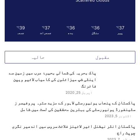
ن
گ
ی
ا
39
37
36
36
37
℃
℃
℃
℃
℃
پیر
منگل
بدھ
جمعرات
جمعہ
مقبول
حالیہ
پاک بحریہ کی شمالی بحیرۂ عرب میں زمین سے
اینٹی شپ میزائلوں کی کامیاب لائیو ویپن
فائرنگ
اپریل 25, 2020
پاکستان کے پنجاب یونیورسٹی لاہور کے مزید سترہ پروفیسر ز
سٹینفورڈ یونیورسٹی کی بہترین محققین کی لسٹ میں شامل
اکتوبر 5, 2023
پاکستان انٹر نیشنل ائیر لائینز فلائٹ سروس میں اندھیر نگری
چوپٹ راج
جولائی 7, 2023