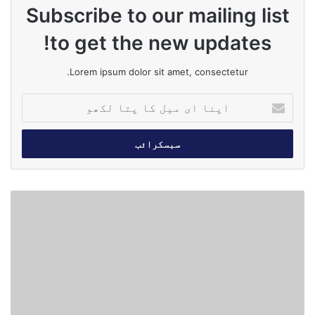
Subscribe to our mailing list
to get the new updates!
Lorem ipsum dolor sit amet, consectetur.
ا
پ
ن
ا
ا
ی
م
و
ی
ز
ل
ی
ک
ر
ا
ا
پ
ع
ت
ل
ا
ی
ل