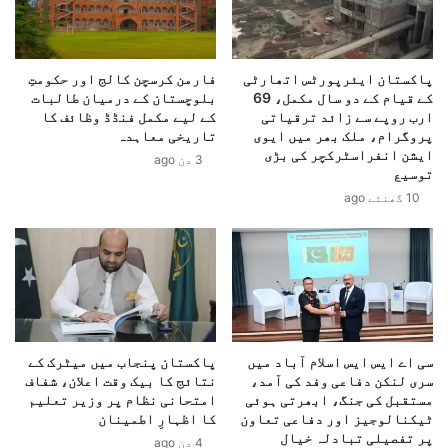
ں
ی
ک
ں
ی
پ
ع
پاکستان ایئرپورٹس اتھارٹی
فارمن کرسچن کالج اور حکومتِ
ا
کے قیام کے دو سال مکمل، 69
بلوچستان کے درمیان طالبات
ی
ک
ارب روپے سے زائد ترقیاتی
کے لیے مکمل فنڈڈ وظائف کا
ا
س
پروگرام، ملک بھر میں ایوی
تاریخی معاہدہ
د
ت
ایشن انفراسٹرکچر کی بڑی
3 دن ago
ت
ا
توسیع
ک
ن
10 گھنٹے ago
ی
آ
ل
ر
ئ
م
ے
ی
س
ک
ی
ا
ا
ج
ی
د
سی اے ایس ایس اسلام آباد میں
پاکستان پنجاب میں میٹرک کے
م
ی
سری لنکن دفاعی وفد کی آمد،
نتائج کا بیک وقت اعلان، شفاف
ا
د
مستقبل کی جنگ، ابھرتی ہوئی
امتحانی نظام پر وزیر تعلیم
ی
پ
ٹیکنالوجیز اور دفاعی تعاون
کا اظہارِ اطمینان
چ
پر تفصیلی تبادلہ خیال
ل
4 دن ago