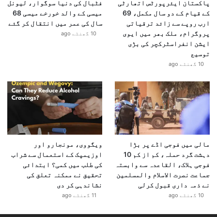
پاکستان ایئرپورٹس اتھارٹی
فٹبال کی دنیا سوگوار، لیونل
کے قیام کے دو سال مکمل، 69
میسی کے والد خورخے میسی 68
ارب روپے سے زائد ترقیاتی
سال کی عمر میں انتقال کر گئے
پروگرام، ملک بھر میں ایوی
10 گھنٹے ago
ایشن انفراسٹرکچر کی بڑی
توسیع
10 گھنٹے ago
مالی میں فوجی اڈے پر بڑا
ویگووی، مونجارو اور
دہشت گرد حملہ، کم از کم 10
اوزیمپک کے استعمال سے شراب
فوجی ہلاک، القاعدہ سے وابستہ
کی طلب میں کمی؟ ابتدائی
جماعت نصرت الاسلام والمسلمین
تحقیق نے ممکنہ تعلق کی
نے ذمہ داری قبول کرلی
نشاندہی کر دی
10 گھنٹے ago
11 گھنٹے ago