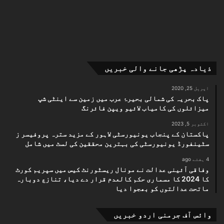
ذیادہ پڑھی جانے والی خبریں
اپریل 25, 2020
پاک بحریہ کی شمالی بحیرۂ عرب میں زمین سے اینٹی شپ
میزائلوں کی کامیاب لائیو ویپن فائرنگ
اکتوبر 5, 2023
پاکستان کے پنجاب یونیورسٹی لاہور کے مزید سترہ پروفیسر ز
سٹینفورڈ یونیورسٹی کی بہترین محققین کی لسٹ میں شامل
4 ہفتے ago
وفاقی آئینی عدالت نے مونال ریسٹورنٹ کیس میں سپریم کورٹ
کا 2024 کا مسماری حکم کالعدم قرار دے دیا، تنازع دوبارہ
ماتحت عدالتوں کو بھجوا دیا
وائس آف جرمنی اردو خبریں