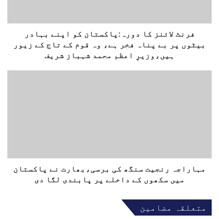
ئ
ا
ن
ل
ز
ک
ک
فرنٹ لائنز کا دورہ:پاکستان کو اپنے بہادر
ھ
ا
بیٹوں پر بے پناہ فخر ہے، وہ قوم کے تاج کے زیور
و
د
ہیں،وزیرِ اعظم محمد شہباز شریف
و
ر
م
ہ
ہ
:
ا
پ
ر
ا
ا
ک
ج
س
ہ
ت
ر
ا
ن
ن
ج
مہاراجہ رنجیت سنگھ کی برسی،بھارت نے پاکستان
ک
ی
میں سکھوں کے داخلے پر پابندی لگا دی
و
ت
ا
س
متعلقہ مضامین
پ
ن
ن