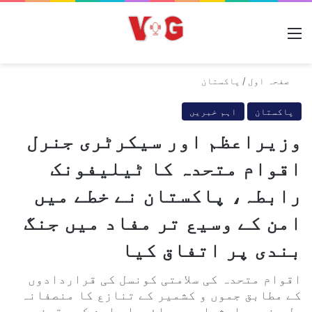
مینو
صفحہ اول
/
پاکستان
پاکستان
اہم خبریں
وزیراعظم اور سیکرٹری جنرل
اقوام متحدہ کا ٹیلیفونک
رابطہ، پاکستان نے خطے میں
امن کے وسیع تر مفاد میں جنگ
بندی پر اتفاق کیا
اقوام متحدہ کی سلامتی کونسل کی قراردادوں
کے مطابق جموں و کشمیر کے تنازع کا منصفانہ
حل جنوبی ایشیا میں پائیدار امن کو یقینی