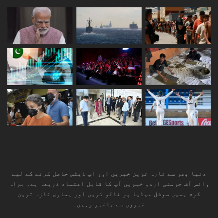
دنیا بھر سے تازہ ترین خبریں اور اپ ڈیٹس حاصل کرنے کے لیے
وائس آف جرمنی اردو خبریں آپ کا قابل اعتماد ذریعہ ہے۔ براہ
کرم ہمیں سوشل میڈیا پر فالو کریں اور ہماری تازہ ترین
خبروں سے باخبر رہیں۔