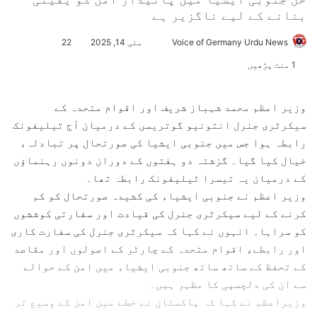
بنانے کے لیے ناگزیر ہے
Voice of Germany Urdu News
S
مئی 14, 2025
22
e
1 منٹ پڑھیں
n
d
وزیر اعظم محمد شہباز شریف اور اقوام متحدہ کے
a
سیکرٹری جنرل انتونیو گوتریسں کے درمیان آج ٹیلیفونک
n
رابطہ ہوا جس میں جنوبی ایشیا کی صورتحال پر تبادلہء
e
خیال کیا گیا۔ گزشتہ دو ہفتوں کے دوران دونوں رہنماؤں
m
کے درمیان یہ تیسرا ٹیلیفونک رابطہ تھا۔
a
وزیر اعظم نے جنوبی ایشیاء کی کشیدہ صورتحال کو کم
i
l
کرنے کے لیے سیکرٹری جنرل کی قیادت اور سفارتی کوششوں
کو سراہا۔ انہوں نے کہا کہ سیکرٹری جنرل کی سفارت کاری
اور رابطے، اقوام متحدہ کے چارٹر کے اصولوں اور مقاصد
کے تحفظ کے ساتھ ساتھ جنوبی ایشیاء میں امن کے حوالے
سے ان کی دلچسپی کا مظہر ہیں۔
وزیراعظم نے کہا کہ پاکستان نے خطے میں امن کے وسیع تر