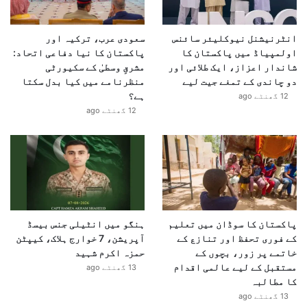
انٹرنیشنل نیوکلیئر سائنس
سعودی عرب، ترکیہ اور
اولمپیاڈ میں پاکستان کا
پاکستان کا نیا دفاعی اتحاد:
شاندار اعزاز، ایک طلائی اور
مشرقِ وسطیٰ کے سکیورٹی
دو چاندی کے تمغے جیت لیے
منظرنامے میں کیا بدل سکتا
ہے؟
12 گھنٹے ago
12 گھنٹے ago
پاکستان کا سوڈان میں تعلیم
ہنگو میں انٹیلی جنس بیسڈ
کے فوری تحفظ اور تنازع کے
آپریشن، 7 خوارج ہلاک، کیپٹن
خاتمے پر زور، بچوں کے
حمزہ اکرم شہید
مستقبل کے لیے عالمی اقدام
13 گھنٹے ago
کا مطالبہ
13 گھنٹے ago