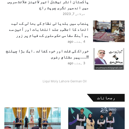
پاکستان انٹر نیشنل ائیر لائینز فلائٹ سروس
ی
میں اندھیر نگری چوپٹ راج
ف
جولائی 7, 2023
پنجاب میں بلدیاتی نظام کی بحالی کے لیے
اتحاد کا اجلاس، جلد انتخابات اور آئین سے
ہم آہنگ مقامی حکومتوں کے قیام پر زور
4 ہفتے ago
خوراک کی قلت اور خود کفالت ۔ایک بڑا چیلنج
!!……پیر مشتاق رضوی
3 ہفتے ago
Liqui Moly Lahore German Oil
رجحانات