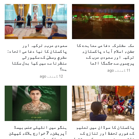
گ
ے
ھ
ب
ک
ہ
ی
ا
ب
د
ر
ر
س
ب
مکہ مشترکہ دفاعی معاہدے کا
سعودی عرب، ترکیہ اور
ی
جشن، اسلام آباد پاکستان،
پاکستان کا نیا دفاعی اتحاد:
ی
،
ترکیہ اور سعودی عرب کے
مشرقِ وسطیٰ کے سکیورٹی
ٹ
ب
پرچموں سے جگمگا اٹھا
منظرنامے میں کیا بدل سکتا
و
ھ
ہے؟
11 گھنٹے ago
ں
ا
12 گھنٹے ago
پ
ر
ر
ت
ب
ن
ے
ے
پ
پ
ن
ا
ا
ک
ہ
س
پاکستان کا سوڈان میں تعلیم
ہنگو میں انٹیلی جنس بیسڈ
ف
ت
کے فوری تحفظ اور تنازع کے
آپریشن، 7 خوارج ہلاک، کیپٹن
خ
ا
خاتمے پر زور، بچوں کے مستقبل
حمزہ اکرم شہید