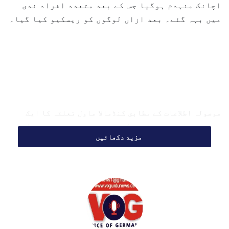
اچانک منہدم ہوگیا جس کے بعد متعدد افراد ندی
l
میں بہہ گئے۔ بعد ازاں لوگوں کو ریسکیو کیا گیا۔
موصولہ اطلاعات کے مطابق کنڈمالا ماول تعلقہ کا ایک
مشہور مقام ہے۔ مانسون کے دوران ہر روز بہت سے سیاح اس
مزید دکھائیں
مقام کو دیکھنے آتے ہیں۔ کنڈمالا کو پار کرنے کے لیے
یہاں اندریانی ندی پر ایک پل بنایا گیا ہے۔ یہ پل آج
اچانک منہدم ہوگیا۔ بتایا جا رہا ہے کہ کنڈمالا میں پل
گرنے سے کچھ سیاح ندی کے پانی میں ڈوب گئے۔ بتایا جا
رہا ہے کہ یہ واقعہ اتوار کی سہ پہر تقریباً 3.30 بجے
پیش آیا۔
اطلاعات کے مطابق اتوار کا دن ہونے کی وجہ سے آج یہاں
سیاح بڑی تعداد میں موجود تھے۔ پل منہدم ہونے کے وقت