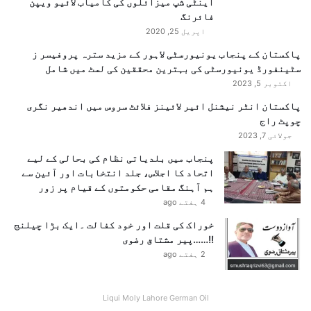
اینٹی شپ میزائلوں کی کامیاب لائیو ویپن
فائرنگ
اپریل 25, 2020
پاکستان کے پنجاب یونیورسٹی لاہور کے مزید سترہ پروفیسر ز
سٹینفورڈ یونیورسٹی کی بہترین محققین کی لسٹ میں شامل
اکتوبر 5, 2023
پاکستان انٹر نیشنل ائیر لائینز فلائٹ سروس میں اندھیر نگری
چوپٹ راج
جولائی 7, 2023
پنجاب میں بلدیاتی نظام کی بحالی کے لیے
اتحاد کا اجلاس، جلد انتخابات اور آئین سے
ہم آہنگ مقامی حکومتوں کے قیام پر زور
4 ہفتے ago
خوراک کی قلت اور خود کفالت ۔ایک بڑا چیلنج
!!……پیر مشتاق رضوی
2 ہفتے ago
Liqui Moly Lahore German Oil