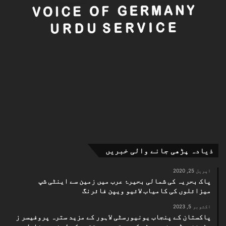
ذیادہ پڑھی جانے والی خبریں
اپریل 25, 2020
پاک بحریہ کی شمالی بحیرۂ عرب میں زمین سے اینٹی شپ
میزائلوں کی کامیاب لائیو ویپن فائرنگ
اکتوبر 5, 2023
پاکستان کے پنجاب یونیورسٹی لاہور کے مزید سترہ پروفیسر ز