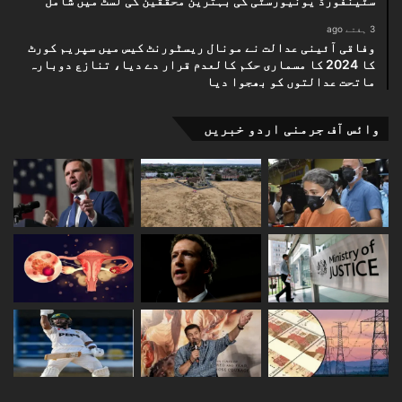
سٹینفورڈ یونیورسٹی کی بہترین محققین کی لسٹ میں شامل
3 ہفتے ago
وفاقی آئینی عدالت نے مونال ریسٹورنٹ کیس میں سپریم کورٹ
کا 2024 کا مسماری حکم کالعدم قرار دے دیا، تنازع دوبارہ
ماتحت عدالتوں کو بھجوا دیا
وائس آف جرمنی اردو خبریں