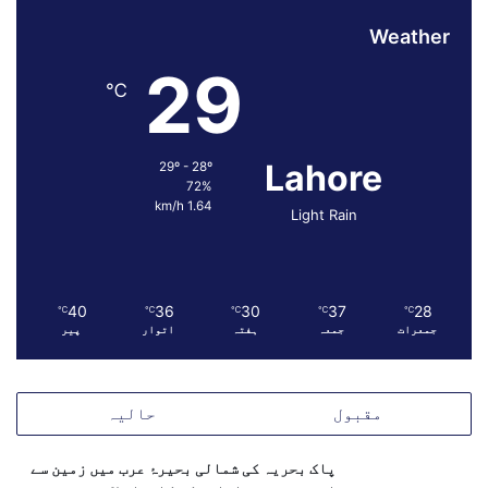
Weather
29
℃
Lahore
29º - 28º
72%
1.64 km/h
Light Rain
40
36
30
37
28
℃
℃
℃
℃
℃
جمعرات
جمعہ
ہفتہ
اتوار
پیر
مقبول
حالیہ
پاک بحریہ کی شمالی بحیرۂ عرب میں زمین سے