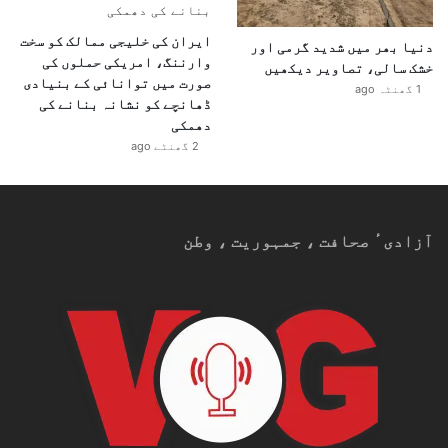
ایران کی خلیجی ممالک کو سخت
دنیا بھر میں شدید گرمی اور
وارننگ، امریکی حملوں کی
خشک سالی، تصاویر دیکھیں
صورت میں توانائی کے بنیادی
1 گھنٹہ ago
ڈھانچے کو نشانہ بنانے کی
دھمکی
2 گھنٹے ago
آزادیٴ صحافت ، جمہوریت ، وطن