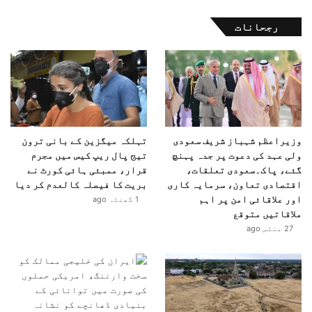
رجحانات
وزیراعظم شہباز شریف سعودی
تہلکہ میگزین کے بانی ترون
ولی عہد کی دعوت پر جدہ پہنچ
تیج پال ریپ کیس میں مجرم
گئے، پاک۔سعودی تعلقات،
قرار، ممبئی ہائی کورٹ نے
اقتصادی تعاون، سرمایہ کاری
بریت کا فیصلہ کالعدم کر دیا
اور علاقائی امن پر اہم
1 گھنٹہ ago
ملاقاتیں متوقع
27 منٹس ago