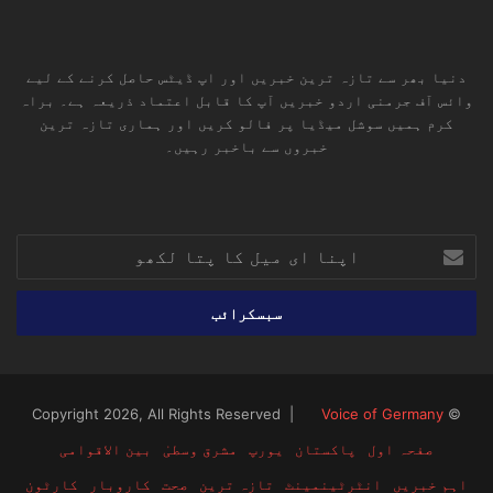
دنیا بھر سے تازہ ترین خبریں اور اپ ڈیٹس حاصل کرنے کے لیے
وائس آف جرمنی اردو خبریں آپ کا قابل اعتماد ذریعہ ہے۔ براہ
کرم ہمیں سوشل میڈیا پر فالو کریں اور ہماری تازہ ترین
خبروں سے باخبر رہیں۔
RSS
TikTok
Instagram
YouTube
LinkedIn
Facebook
X
اپنا
ای
میل
کا
پتا
لکھو
Voice of Germany
© Copyright 2026, All Rights Reserved |
صفحہ اول
پاکستان
یورپ
مشرق وسطیٰ
بین الاقوامی
اہم خبریں
انٹرٹینمینٹ
تازہ ترین
صحت
کاروبار
کارٹون