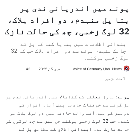
پونے میں اندریانی ندی پر
بنا پل منہدم، دو افراد ہلاک،
32 لوگ زخمی، چھ کی حالت نازک
ابتدائی اطلاعات میں بتایا گیا کہ پل کے
اچانک منہدم ہونے سے دو افراد ہلاک جب کہ 32
لوگ زخمی ہوگئے۔
Voice of Germany Urdu News
S
جون 15, 2025
43
e
1 منٹ پڑھیں
n
d
پونے:
ماول تعلقہ کے کنڈمالا میں اندریانی ندی پر
a
پل گرنے سے خوفناک حادثہ پیش آیا۔ اتوار کی
n
e
دوپہر کو پیش آنے والے حادثہ میں دو لوگ ہلاک ہو
m
گئے۔ جب 32 لوگ زخمی ہوگئے جن میں سے چھ لوگوں کی
a
حالت نازک ہے۔ ابتدائی اطلاع کے مطابق پل کے
i