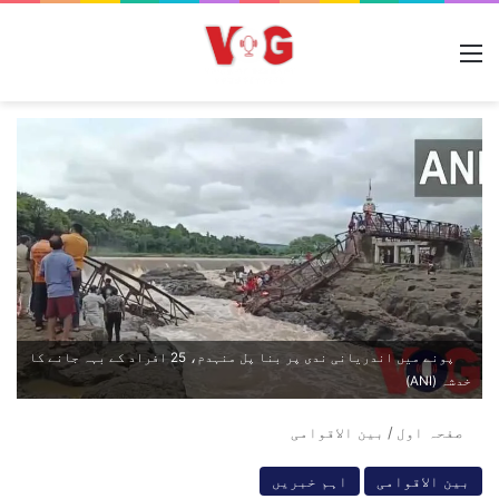
مینو
پونے میں اندریانی ندی پر بنا پل منہدم، 25 افراد کے بہہ جانے کا
خدشہ (ANI)
صفحہ اول
/
بین الاقوامی
بین الاقوامی
اہم خبریں