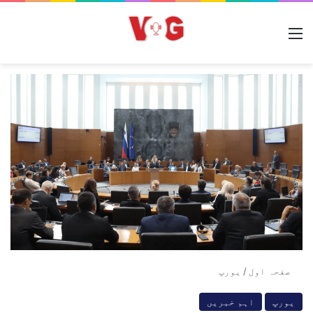
مینو
صفحہ اول
/
یورپ
یورپ
اہم خبریں