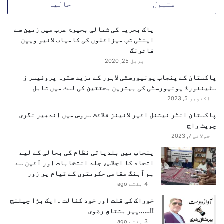
مقبول
حالیہ
پولینڈ
پاک بحریہ کی شمالی بحیرۂ عرب میں زمین سے
سلوواکیہ
اینٹی شپ میزائلوں کی کامیاب لائیو ویپن
رومانیا
فائرنگ
بلغاریہ
اپریل 25, 2020
پاکستان کے پنجاب یونیورسٹی لاہور کے مزید سترہ پروفیسر ز
📌 ممکنہ مستقبل کے حمایتی:
سٹینفورڈ یونیورسٹی کی بہترین محققین کی لسٹ میں شامل
اکتوبر 5, 2023
مالٹا
نے عندیہ دیا ہے کہ وہ بھی جلد فلسطینی
پاکستان انٹر نیشنل ائیر لائینز فلائٹ سروس میں اندھیر نگری
ریاست کو تسلیم کر سکتا ہے۔
چوپٹ راج
برطانیہ
اور
آسٹریلیا
نے بھی حمایت پر غور کا
جولائی 7, 2023
عندیہ دیا ہے۔
پنجاب میں بلدیاتی نظام کی بحالی کے لیے
اتحاد کا اجلاس، جلد انتخابات اور آئین سے
❌ مخالف یا غیر فیصلہ کن ممالک:
ہم آہنگ مقامی حکومتوں کے قیام پر زور
4 ہفتے ago
فرانس
کا مؤقف ہے کہ فلسطین کو تسلیم کرنے کا وقت
خوراک کی قلت اور خود کفالت ۔ایک بڑا چیلنج
ابھی نہیں آیا۔
!!……پیر مشتاق رضوی
جرمنی
اور
ڈنمارک
کا کہنا ہے کہ دو ریاستی حل صرف
3 ہفتے ago