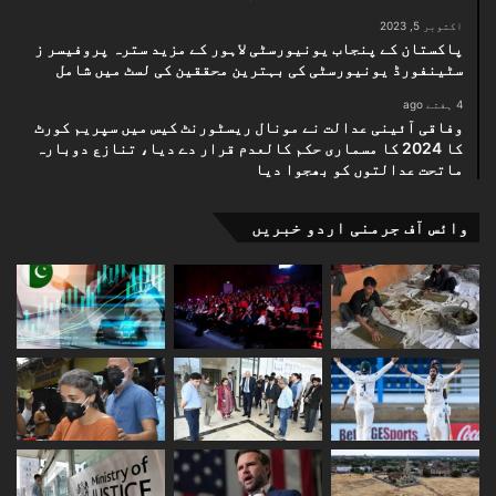
اکتوبر 5, 2023
پاکستان کے پنجاب یونیورسٹی لاہور کے مزید سترہ پروفیسر ز
سٹینفورڈ یونیورسٹی کی بہترین محققین کی لسٹ میں شامل
4 ہفتے ago
وفاقی آئینی عدالت نے مونال ریسٹورنٹ کیس میں سپریم کورٹ
کا 2024 کا مسماری حکم کالعدم قرار دے دیا، تنازع دوبارہ
ماتحت عدالتوں کو بھجوا دیا
وائس آف جرمنی اردو خبریں