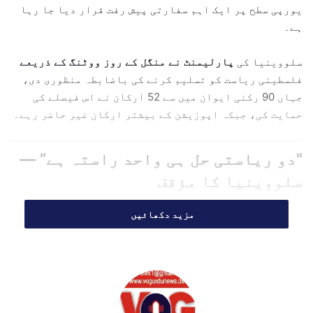
یورپی سطح پر ایک اہم سفارتی پیش رفت قرار دیا جا رہا
a
ہے۔
i
l
سلووینیا کی
پارلیمنٹ نے منگل کے روز ووٹنگ کے ذریعے
فلسطینی ریاست کو تسلیم کرنے کی باضابطہ منظوری دی،
جہاں 90 رکنی ایوان میں سے 52 ارکان نے اس فیصلے کی
حمایت کی، جبکہ اپوزیشن کے بیشتر ارکان غیر حاضر رہے۔
"دو ریاستی حل ہی واحد راستہ ہے” —
سلووینیا کا مؤقف
سلووینیا کی حکومت نے اپنے فیصلے کی وضاحت کرتے ہوئے
مزید دکھائیں
کہا ہے کہ: