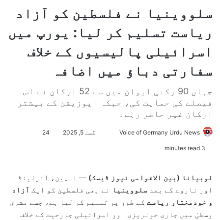
سلووینیا نے فلسطین کو آزاد
ریاست تسلیم کر لیا: یورپ میں
اسرائیلی پالیسیوں کے خلاف
سفارتی دباؤ میں اضافہ
جہاں 90 رکنی ایوان میں سے 52 ارکان نے اس
فیصلے کی حمایت کی، جبکہ اپوزیشن کے بیشتر
ارکان غیر حاضر رہے۔
Voice of Germany Urdu News
S
اگست 5, 2025
24
e
3 minutes read
n
d
لوبیانا (بین الاقوامی نیوز ڈیسک)
— اسپین، آئرلینڈ
a
اور ناروے کے بعد
سلووینیا
نے بھی فلسطین کو ایک
آزاد
n
و خودمختار ریاست
کے طور پر تسلیم کر لیا ہے، جسے مشرق
e
وسطیٰ میں جاری خونریزی اور اسرائیلی جارحیت کے خلاف
m