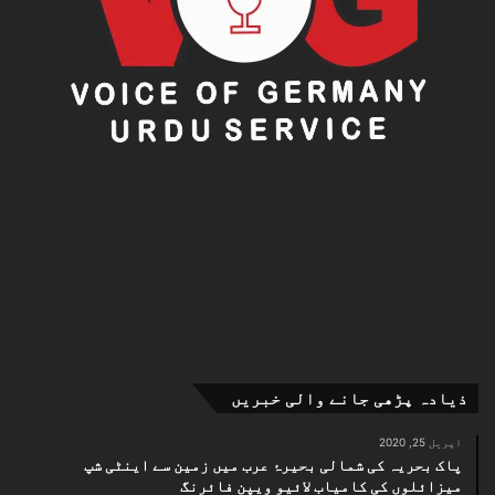
ذیادہ پڑھی جانے والی خبریں
اپریل 25, 2020
پاک بحریہ کی شمالی بحیرۂ عرب میں زمین سے اینٹی شپ
میزائلوں کی کامیاب لائیو ویپن فائرنگ