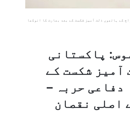
ج کے ہاتھوں ذلت آمیز شکست کے بعد بھارت کا انوکھا
وس: پاکستانی
 آمیز شکست کے
 دفاعی حربہ –
ڈلز سے اصلی نقصان