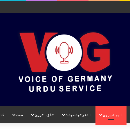
اہم خبریں
انٹرٹینمینٹ
تازہ ترین
صحت
کا