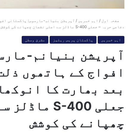
صفحہ اول
/
اہم خبریں
/
آپریشن بنیانم-مارسوس: پاکستانی افوا
دفاعی حربہ – جعلی S-400 ماڈلز سے اصلی نقصان چھپانے کی کوشش
اہم خبریں
پاکستان پریس ریلیز
مشرق وسطیٰ
آپریشن بنیانم-مارس
افواج کے ہاتھوں ذلت
بعد بھارت کا انوکھا
جعلی S-400 ما
چھپانے کی کوشش