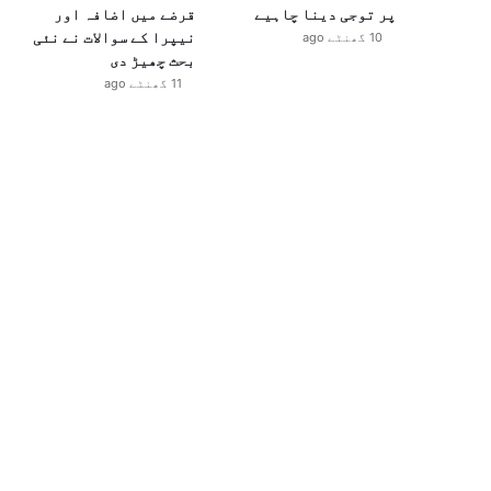
پر توجی دینا چاہیے
قرضے میں اضافہ اور
نیپرا کے سوالات نے نئی
10 گھنٹے ago
بحث چھیڑ دی
11 گھنٹے ago