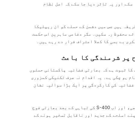
 سکے اور یہ تاثر دیا جا سکے کہ اصل نظام
ریقہ ہیں جس میں دشمن کے حملے کو ان ریپلیکا
ثے محفوظ رہ سکیں۔ مگر دفاعی ماہرین اس حکمت
ری بے بسی کا کھلا اعتراف قرار دے رہے ہیں۔
 پر شرمندگی کا باعث
 کا ثبوت ہے کہ بھارتی فضائیہ پاکستانی حملوں
ام ہو چکی ہے۔ یہ اقدام نہ صرف تکنیکی کمزوری
 فضائیہ کی کارکردگی پر ایک بڑا سوالیہ نشان
رافیل طیاروں کی کارکردگی پہلے ہی تنازعات کی زد میں تھی، اور اب S-400 کی تباہی کے بعد بھارتی فوج
پنے اسلحے کے جدید اور ناقابل تسخیر ہونے کے