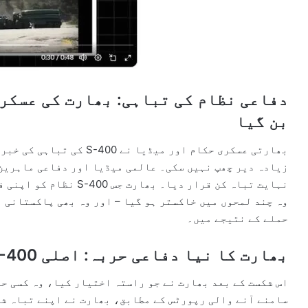
دفاعی نظام کی تباہی: بھارت کی عسکری
بن گیا
بھارتی عسکری حکام اور میڈیا
زیادہ دیر چھپ نہیں سکی۔ عالمی میڈیا اور دفاعی ماہرین 
نہایت تباہ کن قرار دیا۔ 
وہ چند لمحوں میں خاکستر ہو گیا – اور وہ بھی پاکستانی 
حملے کے نتیجے میں۔
بھارت کا نیا دفاعی حربہ: اصلی S-400 کی جگہ ‘Inflatable’ ماڈلز
اس شکست کے بعد بھارت نے جو راستہ اختیار کیا، وہ کسی حد
سامنے آنے والی رپورٹس کے مطابق، بھارت نے اپنے تباہ شدہ S-400 نظام کی جگہ ‘ریپلیکا’ 