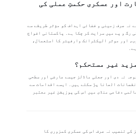
ت اور عسکری حکمتِ عملی کی
 نہ صرف زمینی و فضائی اہداف کو مؤثر طریقے سے
ی رگ و پے میں سرایت کر چکا ہے۔ پاکستانی افواج
رب، اور موثر الیکٹرانک وارفیئر کا استعمال،
ہے۔
زید غیر مستحکم؟
وجہ نہ دی اور جعلی ماڈلز جیسے عارضی اور سطحی
نقصانات اٹھانا پڑ سکتے ہیں۔ ایسے اقدامات سے
المی دفاعی منڈی میں اس کی پوزیشن غیر معتبر
یپلیکا ماڈلز کی تنصیب نہ صرف اس کی عسکری کمزوری کا