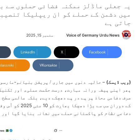
یہ جعلی ماڈلز ممکنہ فضائی حملوں سے بچ
میں دشمن کے حملے کو ان ریپلیکا تنصیبا
جاتی ہے
Voice of Germany Urdu News
S
ستمبر 15, 2025
e
n
LinkedIn
X
Facebook
d
lassniki
VKontakte
a
n
e
(ویب ڈیسک)
– حالیہ دنوں میں جاری
آپریشن بنیانم-مارسو
m
پھر اپنی پیشہ ورانہ مہارت، درست حکمت عملی، اور تکنیک
a
صرف دفاعی محاذ پر پے در پے دھچکے دیے، بلکہ عالمی سطح 
i
کے دوران سب سے بڑا دھچکا بھارت کو 10 مئی 2025 کو اُس وقت لگا، جب اس کے انتہائی مہنگے اور حساس
l
دفاعی نظام
کو پاکستانی حملے میں نشانہ بنایا گیا اور و