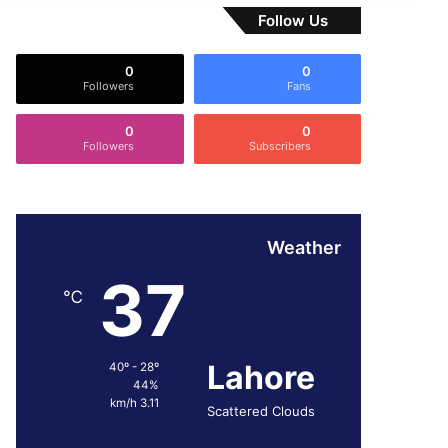
Follow Us
0
0
Followers
Fans
0
0
Followers
Subscribers
Weather
37
℃
Lahore
40º - 28º
44%
3.11 km/h
Scattered Clouds