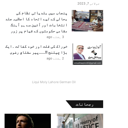
جولائی 7, 2023
پنجاب میں بلدیاتی نظام کی
بحالی کے لیے اتحاد کا اجلاس، جلد
انتخابات اور آئین سے ہم آہنگ
مقامی حکومتوں کے قیام پر زور
3 ہفتے ago
خوراک کی قلت اور خود کفالت ۔ایک
بڑا چیلنج !!……پیر مشتاق رضوی
2 ہفتے ago
Liqui Moly Lahore German Oil
رجحانات