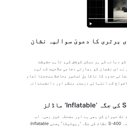
 برتری کا دعویٰ سوالیہ نشان
 نے S-400 کی تباہی کی خبر کو دبانے کی ہر ممکن کوشش کی، تاہم حقیقت
نے اس نقصان کو بھارتی دفاعی صلاحیت کے لیے
بھارت جس S-400 نظام کو اپنی فضائی حدود کا ناقابلِ تسخیر محافظ سمجھتا تھا،
افواج کے انتہائی درست، منظم اور دانشمندانہ
 تک حیران کن بھی ہے اور مضحکہ خیز بھی۔ اب
یعنی
Inflatable