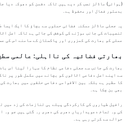
(ہوائی) ماڈلز نصب کر دیے ہیں تاکہ دشمن کو دھوکہ دیا جا
بدستور فعال اور محفوظ ہے۔
یہ جعلی ماڈلز ممکنہ فضائی حملوں سے بچاؤ کا ایک ایسا ط
تنصیبات کی جانب موڑنے کی کوشش کی جاتی ہے تاکہ اصل اثا
عملی کو بھارت کی کمزوری اور پاکستان کے سامنے اس کی عسک
بھارتی فضائیہ کی نااہلی: عالمی سطح
بھارت کی جانب سے جعلی دفاعی نظام کا سہارا لینا اس بات
سے اپنے اصل دفاعی اثاثوں کو بچانے میں مکمل طور پر ناک
کا مظہر ہے بلکہ بین الاقوامی دفاعی حلقوں میں بھارت کی
بھی بن چکا ہے۔
کی وہ تمام دعویداریاں دھری کی دھری رہ گئی ہیں جو وہ ا
حوالے سے کرتی رہی ہے۔