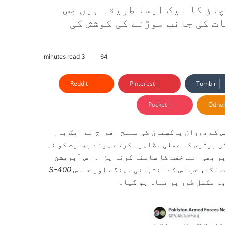
اؤ کا ایک ایسا طریقہ ہیں جس
ت کی جانب موڑنے کی کوشش کی
3 minutes read
64
Reddit
Pinterest
Tumblr
Pocket
Odnok
س
کے دوران پاکستان کی مسلح افواج نے ایک بار
ی برتری کا عملی مظاہرہ کرتے ہوئے بھارت کو نہ
پر بھی اسے خفت کا سامنا کرنا پڑا۔ اس آپریشن
S-400
ہ مکمل طور پر تباہ ہو گیا۔