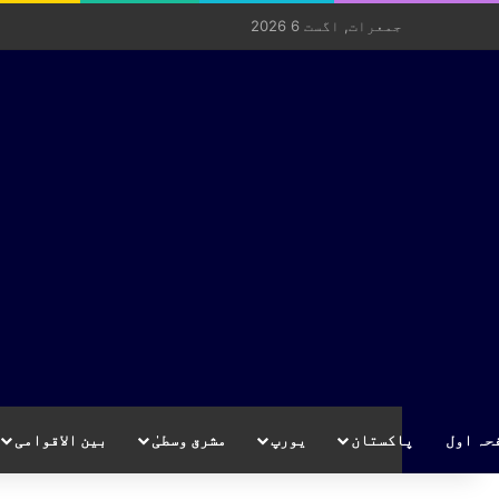
جمعرات, اگست 6 2026
حہ اول
پاکستان
یورپ
مشرق وسطیٰ
بین الاقوامی