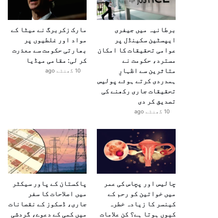
برطانیہ میں جیفری
مارک زکربرگ نے میٹا کے
ایپسٹین سکینڈل پر
مواد اور غلطیوں پر
عوامی تحقیقات کا امکان
بھارتی حکومت سے معذرت
مسترد، حکومت نے
کر لی: مقامی میڈیا
متاثرین سے اظہارِ
10 گھنٹے ago
ہمدردی کرتے ہوئے پولیس
تحقیقات جاری رکھنے کی
تصدیق کر دی
10 گھنٹے ago
چالیس اور پچاس کی عمر
پاکستان کے پاور سیکٹر
میں خواتین کو رحم کے
میں اصلاحات کا سفر
کینسر کا زیادہ خطرہ
جاری، ڈسکوز کے نقصانات
کیوں ہوتا ہے؟ کن علامات
میں کمی کے دعوے، گردشی