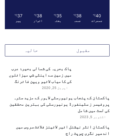
37
38
35
38
40
℃
℃
℃
℃
℃
جمعرات
جمعہ
ہفتہ
اتوار
پیر
مقبول
حالیہ
پاک بحریہ کی شمالی بحیرۂ عرب
میں زمین سے اینٹی شپ میزائلوں
کی کامیاب لائیو ویپن فائرنگ
اپریل 25, 2020
پاکستان کے پنجاب یونیورسٹی لاہور کے مزید سترہ
پروفیسر ز سٹینفورڈ یونیورسٹی کی بہترین محققین
کی لسٹ میں شامل
اکتوبر 5, 2023
پاکستان انٹر نیشنل ائیر لائینز فلائٹ سروس میں
اندھیر نگری چوپٹ راج