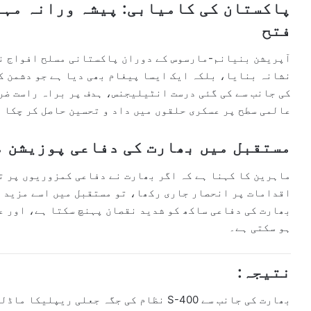
پاکستان کی کامیابی: پیشہ ورانہ مہار
فتح
آپریشن بنیانم-مارسوس کے دوران پاکستانی مسلح افواج نے
نشانہ بنایا، بلکہ ایک ایسا پیغام بھی دیا ہے جو دشمن ک
کی جانب سے کی گئی درست انٹیلیجنس، ہدف پر براہ راست ض
عالمی سطح پر عسکری حلقوں میں داد و تحسین حاصل کر چکا 
مستقبل میں بھارت کی دفاعی پوزیشن م
ماہرین کا کہنا ہے کہ اگر بھارت نے دفاعی کمزوریوں پر ت
اقدامات پر انحصار جاری رکھا، تو مستقبل میں اسے مزید 
بھارت کی دفاعی ساکھ کو شدید نقصان پہنچ سکتا ہے، اور ع
ہو سکتی ہے۔
نتیجہ:
بھارت کی جانب سے S-400 نظام کی جگہ جعلی ر