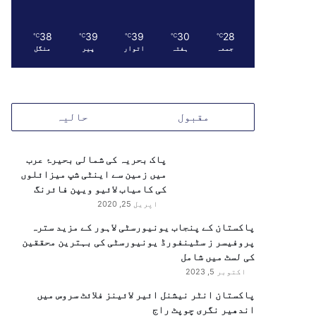
38
39
39
30
28
℃
℃
℃
℃
℃
جمعہ
ہفتہ
اتوار
پیر
منگل
مقبول
حالیہ
پاک بحریہ کی شمالی بحیرۂ عرب
میں زمین سے اینٹی شپ میزائلوں
کی کامیاب لائیو ویپن فائرنگ
اپریل 25, 2020
پاکستان کے پنجاب یونیورسٹی لاہور کے مزید سترہ
پروفیسر ز سٹینفورڈ یونیورسٹی کی بہترین محققین
کی لسٹ میں شامل
اکتوبر 5, 2023
پاکستان انٹر نیشنل ائیر لائینز فلائٹ سروس میں
اندھیر نگری چوپٹ راج