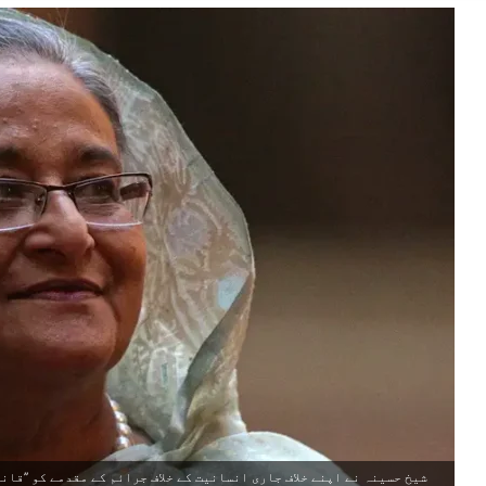
شیخ حسینہ نے اپنے خلاف جاری انسانیت کے خلاف جرائم کے مقدمے کو ’’قانو