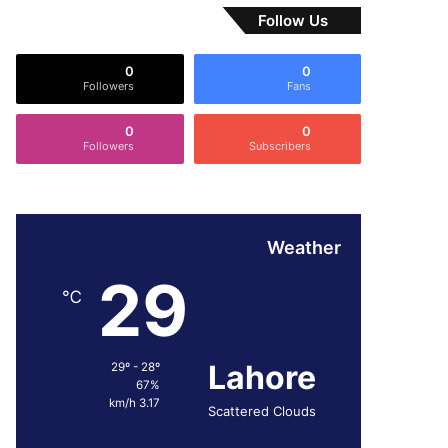
Follow Us
0
0
Followers
Fans
0
0
Followers
Subscribers
Weather
29
℃
Lahore
29º - 28º
67%
3.17 km/h
Scattered Clouds