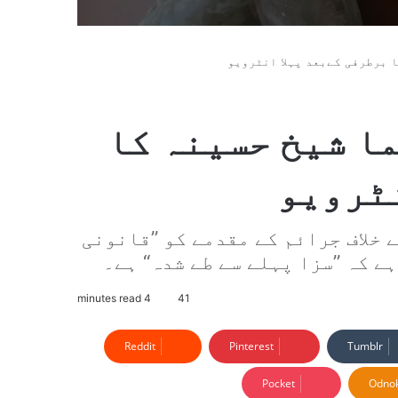
 برطرفی کےبعد پہلا انٹرویو
ا شیخ حسینہ کا
نٹرویو
 خلاف جرائم کے مقدمے کو ’’قانونی
 کہ ’’سزا پہلے سے طے شدہ‘‘ ہے۔
4 minutes read
41
Reddit
Pinterest
Tumblr
Pocket
Odnok