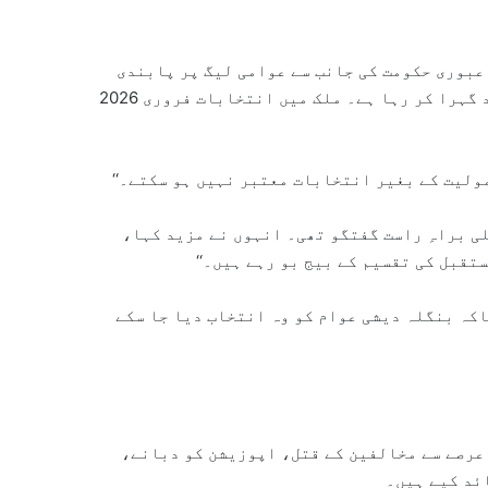
عبوری حکومت کی جانب سے عوامی لیگ پر پابندی
لگانا، 17 کروڑ آبادی والے ملک میں سیاسی بحران کو مزید گہرا کر رہا ہے۔ ملک میں انتخابات فروری 2026
ولیت کے بغیر انتخابات معتبر نہیں ہو سکتے۔‘‘
ی براہِ راست گفتگو تھی۔ انہوں نے مزید کہا،
تقبل کی تقسیم کے بیج بو رہے ہیں۔‘‘
اکہ بنگلہ دیشی عوام کو وہ انتخاب دیا جا سکے
عرصے سے مخالفین کے قتل، اپوزیشن کو دبانے،
ئد کیے ہیں۔