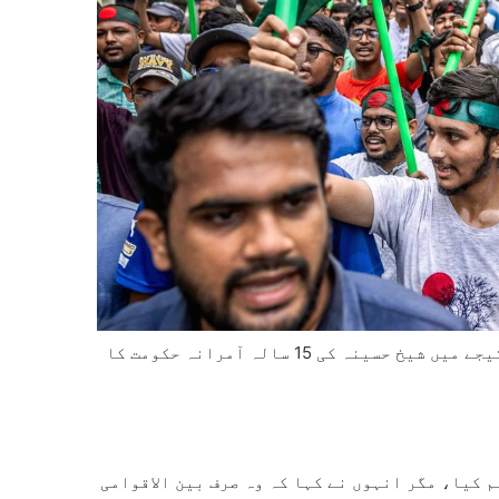
اگست 2024 میں طلبہ کی قیادت میں ہونے والی بغاوت کے نتیجے میں شیخ حسینہ کی 15 سالہ آمرانہ حکومت کا
 کیا، مگر انہوں نے کہا کہ وہ صرف بین الاقوامی