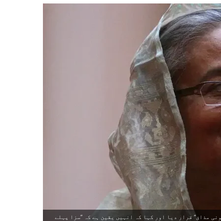
نی مذاق‘‘ قرار دیا اور کہا کہ انہیں یقین ہے کہ ’’سزا پہلے