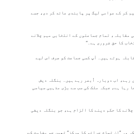
م کر کے عوامی لیگ پر پابندی عائد کر دی، جسے
 مقابلہ، تمام جماعتوں کے انتخابی مہم چلانے
اب کا حق ضروری ہے۔‘‘
ابلہ ہوتے ہیں۔ آپ کسی جماعت کو صرف اس لیے
 رہے، اب دوبارہ اُبھر رہے ہیں۔ بنگلہ دیش
ا رہا ہے، جبکہ ملک کی سب سے بڑی مذہبی سیاسی
لانے کا حکم دینے کا الزام ہے، جو بنگلہ دیشی
ہ وہ ”ان تمام جرائم کا مرکز‘‘ تھیں جو بغاوت کے