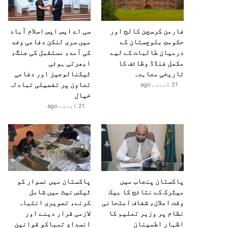
فارمن کرسچن کالج اور
سی اے ایس ایس اسلام آباد
حکومتِ بلوچستان کے
میں سری لنکن دفاعی وفد
درمیان طالبات کے لیے
کی آمد، مستقبل کی جنگ،
مکمل فنڈڈ وظائف کا
ابھرتی ہوئی
تاریخی معاہدہ
ٹیکنالوجیز اور دفاعی
تعاون پر تفصیلی تبادلہ
21 گھنٹے ago
خیال
21 گھنٹے ago
پاکستان پنجاب میں
پاکستان میں نسوار کو
میٹرک کے نتائج کا بیک
ٹیکس نیٹ میں شامل
وقت اعلان، شفاف امتحانی
کرنے، تصویری انتباہ
نظام پر وزیر تعلیم کا
لازمی قرار دینے اور
اظہارِ اطمینان
انسدادِ تمباکو قوانین