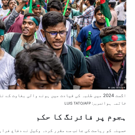
خاتمہ ہوا
تصویر: LUIS TATO/AFP
ہجوم پر فائرنگ کا حکم
حسینہ کو ریاست کی جانب سے مقرر کردہ وکیل نے دفاع فراہم