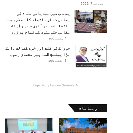
جولائی 7, 2023
پنجاب میں بلدیاتی نظام کی
بحالی کے لیے اتحاد کا اجلاس، جلد
انتخابات اور آئین سے ہم آہنگ
مقامی حکومتوں کے قیام پر زور
4 ہفتے ago
خوراک کی قلت اور خود کفالت ۔ایک
بڑا چیلنج !!……پیر مشتاق رضوی
3 ہفتے ago
Liqui Moly Lahore German Oil
رجحانات