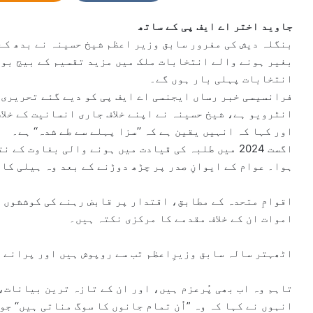
n
e
جاوید اختر
اے ایف پی کے ساتھ
m
بنگلہ دیش کی مفرور سابق وزیر اعظم شیخ حسینہ نے بدھ کے
a
بغیر ہونے والے انتخابات ملک میں مزید تقسیم کے بیج بو 
i
انتخابات پہلی بار ہوں گے۔
l
فرانسیسی خبر رساں ایجنسی اے ایف پی کو دیے گئے تحریری ج
انٹرویو ہے، شیخ حسینہ نے اپنے خلاف جاری انسانیت کے خلاف
اور کہا کہ انہیں یقین ہے کہ ’’سزا پہلے سے طے شدہ‘‘ ہے۔
ہوا۔ عوام کے ایوانِ صدر پر چڑھ دوڑنے کے بعد وہ ہیلی کا
اموات ان کے خلاف مقدمے کا مرکزی نکتہ ہیں۔
اٹھہتر سالہ سابق وزیرِاعظم تب سے روپوش ہیں اور پرانے 
تاہم وہ اب بھی پُرعزم ہیں، اور ان کے تازہ ترین بیانات، 
انہوں نے کہا کہ وہ ”اُن تمام جانوں کا سوگ مناتی ہیں‘‘ جو