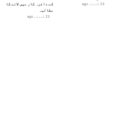
کے دائرہ کار میں لانے کا
23 گھنٹے ago
مطالبہ
23 گھنٹے ago