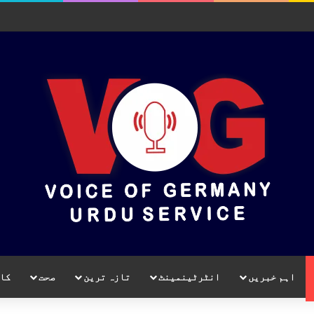
اہم خبریں
انٹرٹینمینٹ
تازہ ترین
صحت
کا