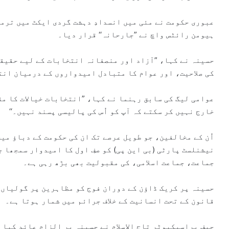
عبوری حکومت نے مئی میں انسدادِ دہشت گردی ایکٹ میں ترمی
ہیومن رائٹس واچ نے ”جارحانہ‘‘ قرار دیا۔
حسینہ نے کہا، ”آزاد اور منصفانہ انتخابات کے لیے حقیقی
کی صلاحیت، اور عوام کا متبادل امیدواروں کے درمیان انتخ
عوامی لیگ کی سابق رہنما نے کہا، ”انتخابات خیالات کا مق
خارج نہیں کر سکتے کہ آپ کو اُس کی پالیسی پسند نہیں۔‘‘
اُن کے مخالفین، جو طویل عرصے تک ان کی حکومت کے دباؤ میں
نیشنلسٹ پارٹی (بی این پی) کو صفِ اول کا امیدوار سمجھا ج
جماعت، جماعت اسلامی، کی مقبولیت بھی بڑھ رہی ہے۔
حسینہ پر کریک ڈاؤن کے دوران فوج کو مظاہرین پر گولیاں چ
قانون کے تحت انسانیت کے خلاف جرائم میں شمار ہوتا ہے۔
چیف پراسیکیوٹر تاج الاسلام نے حسینہ پر الزام عائد کیا ک