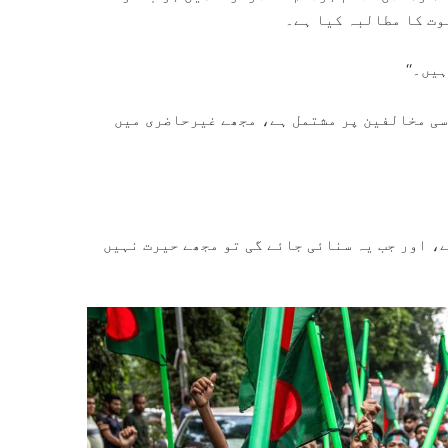
وت کا مطالبہ کیا ہے۔
یں۔‘‘
سی مخالفین پر مشتمل ہے، مجھے غیرحاضری میں
ے، اور جب یہ سنائی جائے گی تو مجھے حیرت نہیں