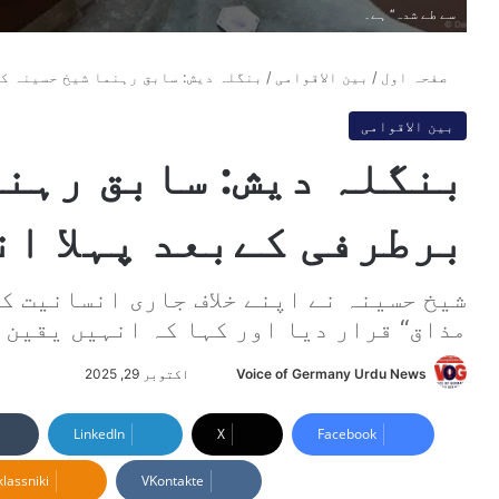
سے طے شدہ‘‘ ہے۔
صفحہ اول
/
بین الاقوامی
/
بنگلہ دیش: سابق رہنما شیخ حسینہ کا
بین الاقوامی
بنگلہ دیش: سابق رہنم
برطرفی کےبعد پہلا ا
شیخ حسینہ نے اپنے خلاف جاری انسانیت کے
مذاق‘‘ قرار دیا اور کہا کہ انہیں یقین ہے
Voice of Germany Urdu News
S
اکتوبر 29, 2025
e
n
LinkedIn
X
Facebook
d
lassniki
VKontakte
a