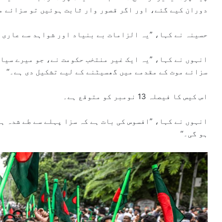
دوران کیے گئے، اور اگر قصور وار ثابت ہوئیں تو سزائے م
حسینہ نے کہا، ”یہ الزامات بے بنیاد اور شواہد سے عاری ہ
انہوں نے کہا، ”یہ ایک غیر منتخب حکومت نے، جو میرے سیا
سزائے موت کے مقدمے میں گھسیٹنے کے لیے تشکیل دی ہے۔‘‘
اس کیس کا فیصلہ 13 نومبر کو متوقع ہے۔
انہوں نے کہا، ”افسوس کی بات ہے کہ سزا پہلے سے طے شدہ ہ
ہو گی۔‘‘