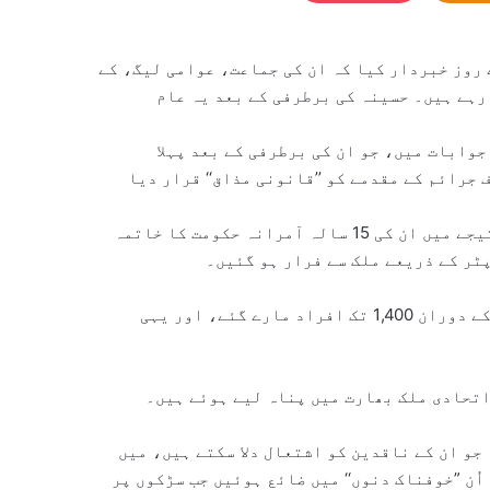
 روز خبردار کیا کہ ان کی جماعت، عوامی لیگ، کے
رہے ہیں۔ حسینہ کی برطرفی کے بعد یہ عام
وابات میں، جو ان کی برطرفی کے بعد پہلا
 جرائم کے مقدمے کو ’’قانونی مذاق‘‘ قرار دیا
اگست 2024 میں طلبہ کی قیادت میں ہونے والی بغاوت کے نتیجے میں ان کی 15 سالہ آمرانہ حکومت کا خاتمہ
پٹر کے ذریعے ملک سے فرار ہو گئیں۔
اقوامِ متحدہ کے مطابق، اقتدار پر قابض رہنے کی کوششوں کے دوران 1,400 تک افراد مارے گئے، اور یہی
اتحادی ملک بھارت میں پناہ لیے ہوئے ہیں۔
جو ان کے ناقدین کو اشتعال دلا سکتے ہیں، میں
 اُن ”خوفناک دنوں‘‘ میں ضائع ہوئیں جب سڑکوں پر