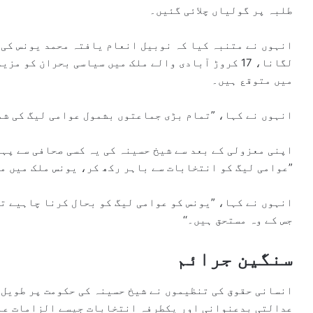
طلبہ پر گولیاں چلائی گئیں۔
انہوں نے متنبہ کیا کہ نوبیل انعام یافتہ محمد یونس کی 
میں متوقع ہیں۔
انہوں نے کہا، ”تمام بڑی جماعتوں بشمول عوامی لیگ کی شم
اپنی معزولی کے بعد سے شیخ حسینہ کی یہ کسی صحافی سے پہل
”عوامی لیگ کو انتخابات سے باہر رکھ کر، یونس ملک میں مس
انہوں نے کہا، ”یونس کو عوامی لیگ کو بحال کرنا چاہیے ت
جس کے وہ مستحق ہیں۔‘‘
سنگین جرائم
انسانی حقوق کی تنظیموں نے شیخ حسینہ کی حکومت پر طویل 
عدالتی بدعنوانی اور یکطرفہ انتخابات جیسے الزامات عا