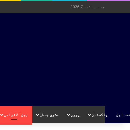
جمعہ, اگست 7 2026
حہ اول
پاکستان
یورپ
مشرق وسطیٰ
بین الاقوامی