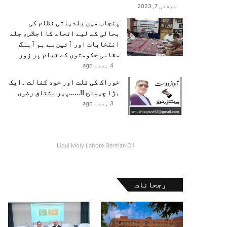
جولائی 7, 2023
پنجاب میں بلدیاتی نظام کی
بحالی کے لیے اتحاد کا اجلاس، جلد
انتخابات اور آئین سے ہم آہنگ
مقامی حکومتوں کے قیام پر زور
4 ہفتے ago
خوراک کی قلت اور خود کفالت ۔ایک
بڑا چیلنج !!……پیر مشتاق رضوی
3 ہفتے ago
Liqui Moly Lahore German Oil
رجحانات