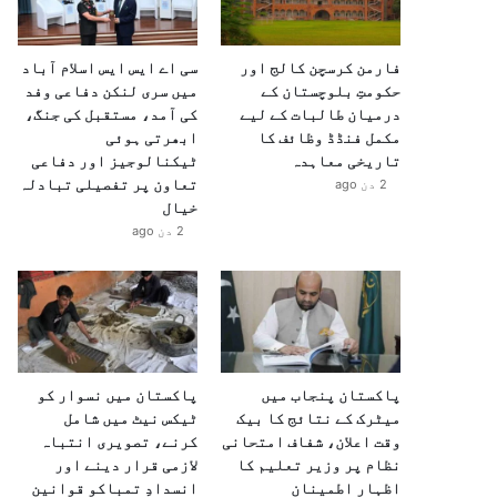
فارمن کرسچن کالج اور
سی اے ایس ایس اسلام آباد
حکومتِ بلوچستان کے
میں سری لنکن دفاعی وفد
درمیان طالبات کے لیے
کی آمد، مستقبل کی جنگ،
مکمل فنڈڈ وظائف کا
ابھرتی ہوئی
تاریخی معاہدہ
ٹیکنالوجیز اور دفاعی
تعاون پر تفصیلی تبادلہ
2 دن ago
خیال
2 دن ago
پاکستان پنجاب میں
پاکستان میں نسوار کو
میٹرک کے نتائج کا بیک
ٹیکس نیٹ میں شامل
وقت اعلان، شفاف امتحانی
کرنے، تصویری انتباہ
نظام پر وزیر تعلیم کا
لازمی قرار دینے اور
اظہارِ اطمینان
انسدادِ تمباکو قوانین