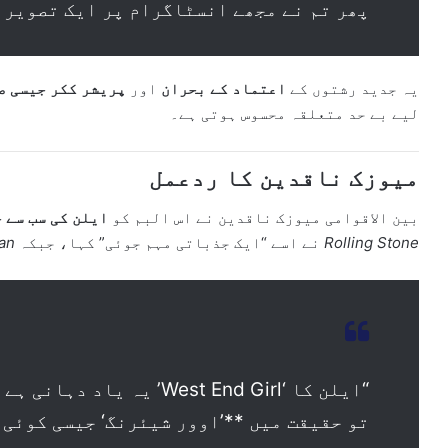
پھر تم نے مجھے انسٹاگرام پر ایک تصویر 
یہ جدید رشتوں کے
اعتماد کے بحران
اور
پریشر ککر جیسی ص
لیے بے حد متعلقہ محسوس ہوتی ہے۔
میوزک ناقدین کا ردعمل
بین الاقوامی میوزک ناقدین نے اس البم کو
ایلن کی سب سے 
Rolling Stone
نے اسے “ایک جذباتی مہم جوئی” کہا، جبکہ
an
“ایلن کا ‘West End Girl’ ی
تو حقیقت میں **’اوور شیئرنگ‘ جیسی کوئی 