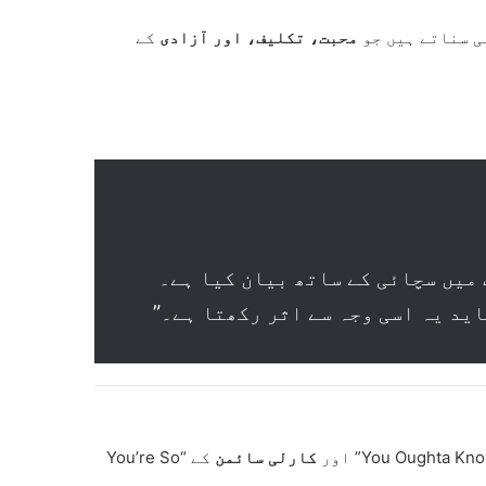
ی سناتے ہیں جو
محبت، تکلیف، اور آزادی
کے
 میں سچائی کے ساتھ بیان کیا ہے۔
ید یہ اسی وجہ سے اثر رکھتا ہے۔”
کارلی سائمن
کے “You’re So