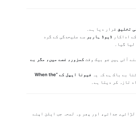
ی تخلیق
قرار دیا ہے۔
ے اداکار
ڈیوڈ ہاربر
سے علیحدگی کے گرد
لیا گیا۔
نے آتی ہیں جو بیک وقت
کمزور، غصے میں، مگر بے
نا بے باک ہے کہ یہ
فیونا ایپل کے “When the
د تازہ کر دیتا ہے۔
لڑائی، جدائی، اور پھر وہ لمحہ جب ایلن اپنے