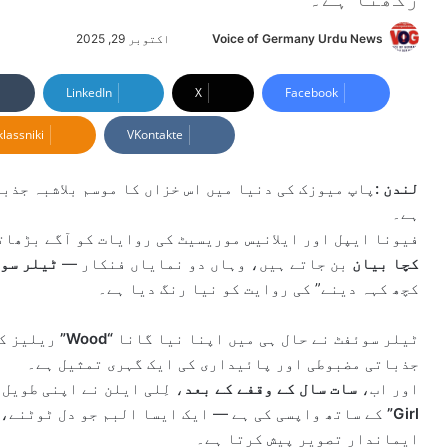
Voice of Germany Urdu News
S
اکتوبر 29, 2025
e
n
LinkedIn
X
Facebook
d
lassniki
VKontakte
a
n
e
لندن :
پاپ میوزک کی دنیا میں اس خزاں کا موسم بلاشبہ جذب
m
ہے۔
a
فیونا ایپل اور ایلانیس موریسیٹ کی روایات کو آگے بڑھات
i
کچا بیان
بن جاتے ہیں، وہاں دو نمایاں فنکار —
ٹیلر سو
l
کچھ کہہ دینے” کی روایت کو نیا رنگ دیا ہے۔
ٹیلر سوئفٹ نے حال ہی میں اپنا نیا گانا
“Wood”
ریلیز کی
جذباتی مضبوطی اور پائیداری کی ایک گہری تمثیل ہے۔
اور اب،
سات سال کے وقفے کے بعد
، لِلی ایلن نے اپنی طویل
Girl”
کے ساتھ واپسی کی ہے — ایک ایسا البم جو دل ٹوٹنے، 
ایماندار تصویر پیش کرتا ہے۔