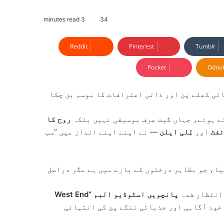
3 minutes read
34
Reddit
Pinterest
Tumblr
Pocket
Odnok
اتی کھلے پن اور ذاتی اعترافات کا موسم بن چکا
ے ہوئے، جہاں گیت صرف موسیقی نہیں بلکہ
روح کا
ئفٹ
اور
لِلی ایلن
— نے اپنے اپنے انداز میں “سب
ا، جو بظاہر درختوں کے بارے میں ہے مگر دراصل
 انتظار شدہ
پانچویں اسٹوڈیو البم “West End
خود آگاہی اور جذباتی ننگے پن کی انتہائی