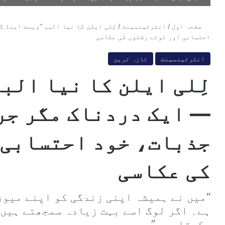
صفحہ اول
/
انٹرٹینمینٹ
/
لِلی ایلن کا نیا البم “ویسٹ اینڈ 
احتسابی اور ٹوٹے رشتوں کی عکاسی
انٹرٹینمینٹ
تازہ ترین
لِلی ایلن کا نیا الب
— ایک دردناک مگر جر
جذبات، خود احتسابی 
کی عکاسی
“میں نے ہمیشہ اپنی زندگی کو اپنے میوز
ہے۔ اگر لوگ اسے بہت زیادہ سمجھتے ہیں،
رکھتا ہے۔”