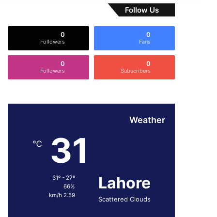
Follow Us
0
0
Followers
Fans
0
0
Followers
Subscribers
Weather
31
℃
Lahore
31º - 27º
66%
2.59 km/h
Scattered Clouds