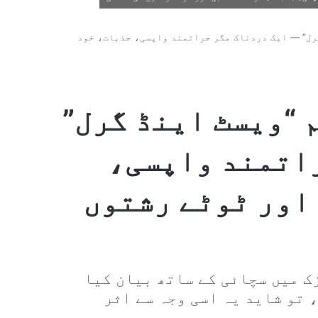
گرل” — ایک دردناک مگر جراتمند واپسی، جذبات، خود
م “ویسٹ اینڈ گرل”
اتمند واپسی،
اور ٹوٹے رشتوں
ک میں سچائی کے ساتھ بیان کیا
 تو شاید یہ اسی وجہ سے اثر