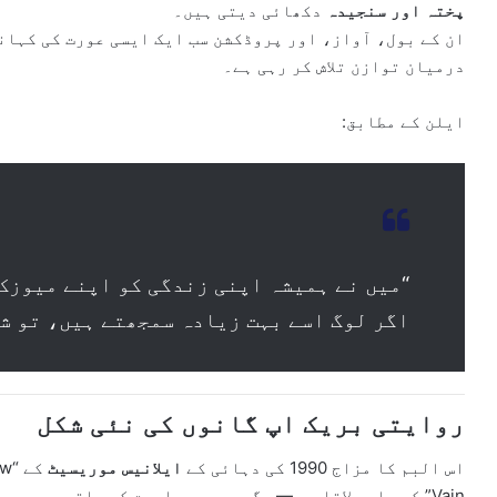
پختہ اور سنجیدہ
دکھائی دیتی ہیں۔
ان کے بول، آواز، اور پروڈکشن سب ایک ایسی عورت کی کہان
درمیان توازن تلاش کر رہی ہے۔
ایلن کے مطابق:
“میں نے ہمیشہ اپنی زندگی کو اپنے میوزک
اگر لوگ اسے بہت زیادہ سمجھتے ہیں، تو شا
روایتی بریک اپ گانوں کی نئی شکل
اس البم کا مزاج 1990 کی دہائی کے
ایلانیس موریسیٹ
کے “You Oughta Know” اور
Vain” کی یاد دلاتا ہے — مگر جدید حساسیت کے ساتھ۔