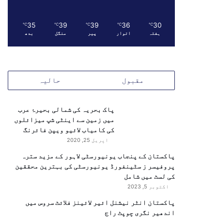
35
39
39
36
30
℃
℃
℃
℃
℃
ہفتہ
اتوار
پیر
منگل
بدھ
مقبول
حالیہ
پاک بحریہ کی شمالی بحیرۂ عرب
میں زمین سے اینٹی شپ میزائلوں
کی کامیاب لائیو ویپن فائرنگ
اپریل 25, 2020
پاکستان کے پنجاب یونیورسٹی لاہور کے مزید سترہ
پروفیسر ز سٹینفورڈ یونیورسٹی کی بہترین محققین
کی لسٹ میں شامل
اکتوبر 5, 2023
پاکستان انٹر نیشنل ائیر لائینز فلائٹ سروس میں
اندھیر نگری چوپٹ راج