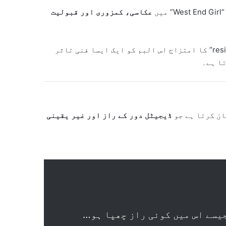
یں
عکاسی، کمزوری اور قبولیت
کے “resigned grace” کا امتزاج اس البم کو ایک ایسا فنی تاثر
ا ہے۔
ان کرتا ہے جو
ڈیجیٹل دور کے راز اور غیر یقینی
جیسے اس میں کوئی راز چھپا ہو…