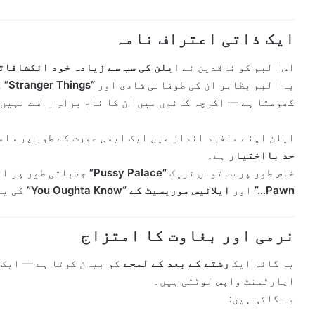
ایک ذاتی اعتراف نامہ
اس البم کو ناقدین نے
ایلن کی سب سے زیادہ خود انکشافات
یہ البم بظاہر ان کی طوفانی شادی اور
“Stranger Things”
ک
گھومتا ہے — اگرچہ گانوں میں ان کا نام براہِ راست نہیں 
ایلن اپنے منفرد انداز میں ایک ایسی عورت کے طور پر سام
حد بااختیار
ہے۔
خاص طور پر ساتواں ٹریک
“Pussy Palace”
جذباتی طور پر ات
Pawn…”
اور
ایلانیس موریسیٹ کے “You Oughta Know”
کی یا
نرمی اور بغاوت کا امتزاج
یہ گانا ایک
رشتے کے بعد کے لمحے
کو بیان کرتا ہے — ایک 
اپارٹمنٹ واپس لوٹتی ہیں۔
وہ گاتی ہیں: