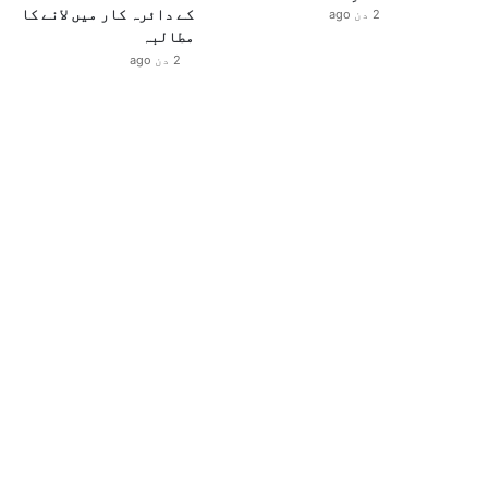
کے دائرہ کار میں لانے کا
2 دن ago
مطالبہ
2 دن ago