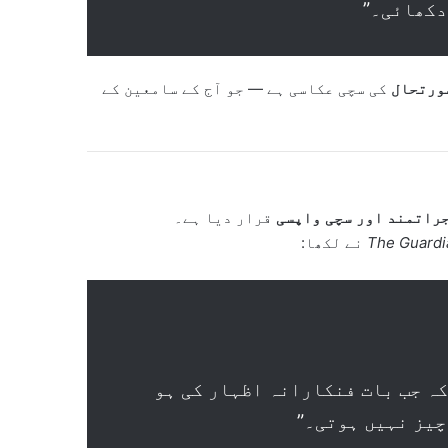
دکھائی۔”
ورتحال
کی سچی عکاسی ہے — جو آج کے سامعین کے
جراتمند اور سچی واپسی
قرار دیا ہے۔
The Guardi
نے لکھا:
ہ یاد دہانی ہے کہ جب بات فنکارانہ اظہار کی ہو
چیز نہیں ہوتی۔”