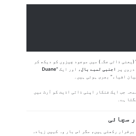
(یعنی ذاتی جگہ) میں موجود چیزوں کو دیکھ کر
دروں پر
اجنبی لمبے بال
، اور ایک
“Duane
یان اشیاء” بھری ہوئی ہیں۔
محہ جب ایک فنکار اپنی ذاتی اذیت کو آرٹ میں
گتا ہے۔
ر سچائی
برقرار رکھتی ہیں، مگر اس بار وہ کہیں زیادہ