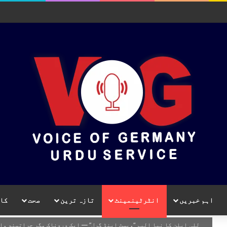
اہم خبریں
انٹرٹینمینٹ
تازہ ترین
صحت
کا
لِلی ایلن کا نیا البم “ویسٹ اینڈ گرل” — ایک دردناک مگر جراتمند و