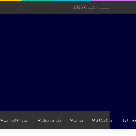
ہفتہ, اگست 8 2026
حہ اول
پاکستان
یورپ
مشرق وسطیٰ
بین الاقوامی