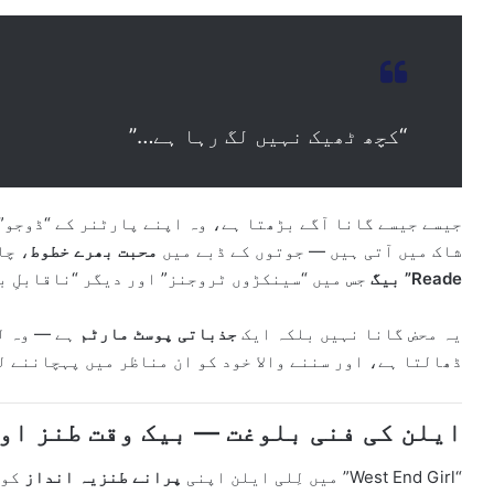
“کچھ ٹھیک نہیں لگ رہا ہے…”
جیسے جیسے گانا آگے بڑھتا ہے، وہ اپنے پارٹنر کے “ڈوجو” 
شاک میں آتی ہیں — جوتوں کے ڈبے میں
محبت بھرے خطوط
، چا
Reade” بیگ
جس میں “سینکڑوں ٹروجنز” اور دیگر “ناقابلِ ب
یہ محض گانا نہیں بلکہ ایک
جذباتی پوسٹ مارٹم
ہے — وہ ل
ڈھالتا ہے، اور سننے والا خود کو ان مناظر میں پہچاننے ل
ایلن کی فنی بلوغت — بیک وقت طنز او
“West End Girl” میں لِلی ایلن اپنی
پرانے طنزیہ انداز
کو 