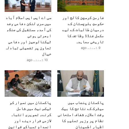
فارمن کرسچن کالج اور
سی اے ایس ایس اسلام آباد
حکومتِ بلوچستان کے
میں سری لنکن دفاعی وفد
درمیان طالبات کے لیے
کی آمد، مستقبل کی جنگ،
مکمل فنڈڈ وظائف کا
ابھرتی ہوئی
تاریخی معاہدہ
ٹیکنالوجیز اور دفاعی
تعاون پر تفصیلی تبادلہ
9 گھنٹے ago
خیال
10 گھنٹے ago
پاکستان پنجاب میں
پاکستان میں نسوار کو
میٹرک کے نتائج کا بیک
ٹیکس نیٹ میں شامل
وقت اعلان، شفاف امتحانی
کرنے، تصویری انتباہ
نظام پر وزیر تعلیم کا
لازمی قرار دینے اور
اظہارِ اطمینان
انسدادِ تمباکو قوانین