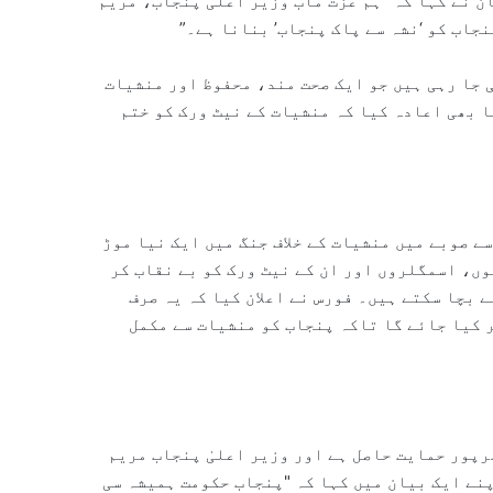
ن نے کہا کہ "ہم عزت مآب وزیر اعلیٰ پنجاب، مریم
جاب کو ‘نشہ سے پاک پنجاب’ بنانا ہے۔”
 جا رہی ہیں جو ایک صحت مند، محفوظ اور منشیات
ا بھی اعادہ کیا کہ منشیات کے نیٹ ورک کو ختم
 صوبے میں منشیات کے خلاف جنگ میں ایک نیا موڑ
وں، اسمگلروں اور ان کے نیٹ ورک کو بے نقاب کر
 بچا سکتے ہیں۔ فورس نے اعلان کیا کہ یہ صرف
 کیا جائے گا تاکہ پنجاب کو منشیات سے مکمل
رپور حمایت حاصل ہے اور وزیر اعلیٰ پنجاب مریم
پنے ایک بیان میں کہا کہ "پنجاب حکومت ہمیشہ سی