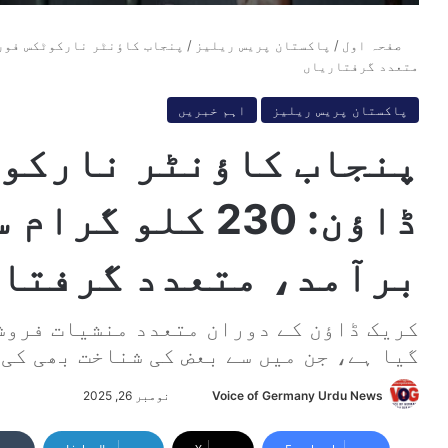
صفحہ اول
/
پاکستان پریس ریلیز
/
متعدد گرفتاریاں
پاکستان پریس ریلیز
اہم خبریں
پنجاب کاؤنٹر نارکوٹ
ڈاؤن: 230 کلو 
برآمد، متعدد گرفتا
کریک ڈاؤن کے دوران متعدد منشیات فروش
گیا ہے، جن میں سے بعض کی شناخت بھی کی 
Voice of Germany Urdu News
S
نومبر 26, 2025
e
n