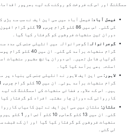
سمگلنگ اور اس کے فروخت کو روکنے کے لیے بھرپور اقدامات
فیصل آباد:
دوران تین منشیات فروشوں کو گرفتار کیا گیا۔
گوجرانوالہ:
گولیاں شامل تھیں۔ اس دوران پانچ مشہور منشیات اسم
اسلحہ بھی برآمد کیا گیا۔
لاہور:
ہیں۔ اس کے علاوہ، فضائی منشیات کی اسمگلنگ کے لیے ا
کارروائی کے دوران چار مشتبہ افراد کو گرفتار کیا 
ملتان:
منشیات فروشوں کو گرفتار کیا گیا اور ان کے قبضے سے
لی گئی۔