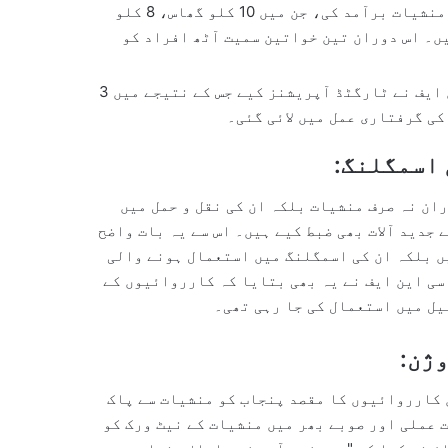
راولپنڈی میں سی این ایف نے 20 کلو گرام منشیات برآمد کی، جن میں 10 کلو گھاس، 8 کلو
سی گولیاں شامل ہیں۔ اس دوران تین خواتین سمیت آٹھ افراد کو
ان دونوں علاقوں میں سی این ایف نے ٹارگٹڈ آپریشنز کیے جس کے نتیجے میں 3
ی گرفتاری عمل میں لائی گئی۔
اسمگلنگ:
ن نہ صرف منشیات بلکہ ان کی نقل و حمل میں
جدید آلات بھی ضبط کیے ہیں۔ اس سے یہ بات واضح
یں بلکہ ان کی اسمگلنگ میں استعمال ہونے والی
 سی این ایف نے یہ بھی بتایا کہ کارروائیوں کے
یل میں استعمال کی جا رہی تھی۔
وژن:
 کارروائیوں کا مقصد پنجاب کو منشیات سے پاک
 عملی اور صوبے بھر میں منشیات کے نیٹ ورک کو