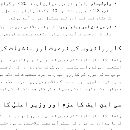
راولپنڈی:
آئس، 2.3 کلو ہیروئن اور 10 ایکسٹ
گرفتار کیا گیا اور تین پستول بھی برآمد ہوئے۔
ڈی جی خان اور بہاولپور:
کلو گرام چرس برآمد ہوئی اور متعدد منشیات فروشوں ک
کارروائیوں کی نوعیت اور منشیات کی 
پنجاب کاؤنٹر نارکوٹکس فورس نے اپنی کارروائیوں کے دورا
استعمال ہونے والے ہتھیاروں، گولہ بارود اور ڈرون جیسے 
ہوتی ہے کہ فورس کی کارروائیاں نہ صرف منشیات کے خلاف ہ
جدید ٹیکنالوجی اور اسلحہ کے خلاف بھی ہیں۔ اس کے علاوہ،
دوران ایک موٹر سائیکل بھی ضبط کی گئی جو منشیات کی ترس
سی این ایف کا عزم اور وزیر اعلیٰ کا 
پنجاب کاؤنٹر نارکوٹکس فورس نے اس بات پر زور دیا کہ ان
کرنا ہے اور یہ فورس کی بہتر آپریشنل صلاحیت، مربوط حکمت