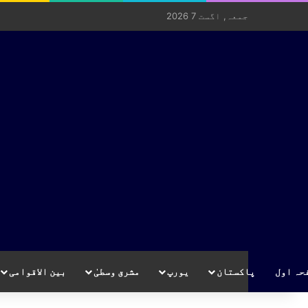
جمعہ, اگست 7 2026
حہ اول
پاکستان
یورپ
مشرق وسطیٰ
بین الاقوامی