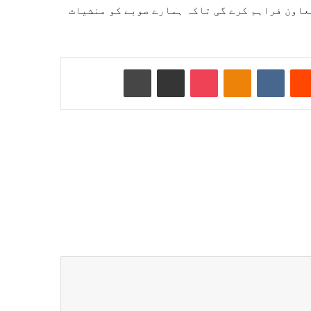
تعاون فراہم کرے گی تاکہ ہمارے صوبے کو منشیات
Reddit
VKontakte
Odnoklassniki
Pocket
ای میل کے ذریعے شیئر کریں
پرنٹ کریں