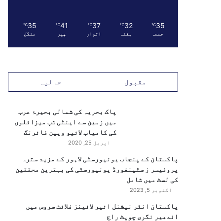
35
41
37
32
35
℃
℃
℃
℃
℃
جمعہ
ہفتہ
اتوار
پیر
منگل
مقبول
حالیہ
پاک بحریہ کی شمالی بحیرۂ عرب
میں زمین سے اینٹی شپ میزائلوں
کی کامیاب لائیو ویپن فائرنگ
اپریل 25, 2020
پاکستان کے پنجاب یونیورسٹی لاہور کے مزید سترہ
پروفیسر ز سٹینفورڈ یونیورسٹی کی بہترین محققین
کی لسٹ میں شامل
اکتوبر 5, 2023
پاکستان انٹر نیشنل ائیر لائینز فلائٹ سروس میں
اندھیر نگری چوپٹ راج