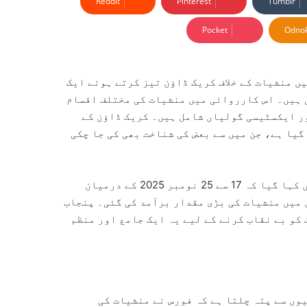
Reddit
Pinterest
Tumblr
Pocket
Odnok
ں منشیات کے خلاف کریک ڈاؤن تیز کرتے ہوئے ایک
رآمد کر لی ہیں۔ اس کارروائی میں منشیات کی مختلف اقسام
ر ایکسٹیسی گولیاں شامل ہیں۔ کریک ڈاؤن کے
یا ہے، جن میں سے بعض کی شناخت بھی کی جا چکی
سی این ایف کی جانب سے جاری کیے گئے ایک سرکاری بیان میں کہا گیا کہ 17 سے 25 نومبر 2025 کے درمیان
 میں منشیات کی بڑی مقدار برآمد کی گئی۔ پنجاب
کو بے نقاب کرنے کے لیے یہ ایک جامع اور منظم
وں سے پتہ چلتا ہے کہ فورس نے منشیات کی