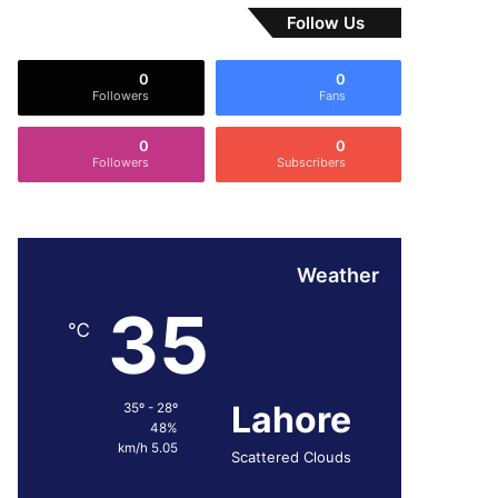
Follow Us
0
0
Followers
Fans
0
0
Followers
Subscribers
Weather
35
℃
Lahore
35º - 28º
48%
5.05 km/h
Scattered Clouds