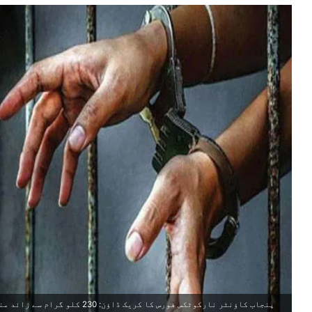
پنجاب کاؤنٹر نارکوٹکس فورس کا کریک ڈاؤن: 230 کلو گرام سے زائد منشیات برآمد، متعدد گرفتاریاں