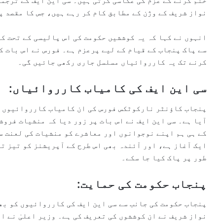
ختم کرنے کے عزم کی عکاسی کرتی ہیں۔ سی این ایف کے ترجما
نواز شریف کے وژن کے مطابق کام کر رہے ہیں، جس کا مقصد پن
انہوں نے کہا کہ یہ کوششیں حکومت کی اس پالیسی کے تحت کی
سے پاک پنجاب کے قیام کے لیے پرعزم ہے۔ فورس نے اس بات ک
کرنے تک یہ کارروائیاں مسلسل جاری رکھی جائیں گی۔
سی این ایف کی کامیاب کارروائیاں:
پنجاب کاؤنٹر نارکوٹکس فورس کی ان کامیاب کارروائیوں سے
آیا ہے۔ سی این ایف نے اس بات پر زور دیا کہ منشیات فروش
کے ہی ہم اپنے نوجوانوں اور معاشرے کو منشیات کی لعنت سے
ایک آغاز ہے، اور آئندہ بھی اس طرح کے آپریشنز کو تیز تر
طور پر پاک کیا جا سکے۔
پنجاب حکومت کی حمایت:
پنجاب حکومت کی جانب سے سی این ایف کی کارروائیوں کو بھ
نواز شریف نے ان کوششوں کی تعریف کی ہے۔ وزیر اعلیٰ نے ا