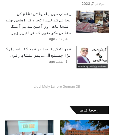
جولائی 7, 2023
پنجاب میں بلدیاتی نظام کی
بحالی کے لیے اتحاد کا اجلاس، جلد
انتخابات اور آئین سے ہم آہنگ
مقامی حکومتوں کے قیام پر زور
4 ہفتے ago
خوراک کی قلت اور خود کفالت ۔ایک
بڑا چیلنج !!……پیر مشتاق رضوی
3 ہفتے ago
Liqui Moly Lahore German Oil
رجحانات