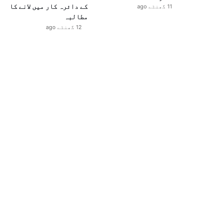
کے دائرہ کار میں لانے کا
11 گھنٹے ago
مطالبہ
12 گھنٹے ago