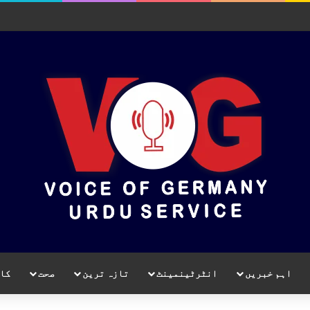
اہم خبریں
انٹرٹینمینٹ
تازہ ترین
صحت
کا