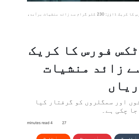
پنجاب کاؤنٹر نارکوٹکس فورس کا کریک ڈاؤن: 230 کلو گرام سے زائد منشیات برآمد،
کس فورس کا کریک
گرام سے زائد منشیات
ریاں
وں اور سمگلروں کو گرفتار کیا
جا چکی ہے۔
4 minutes read
27