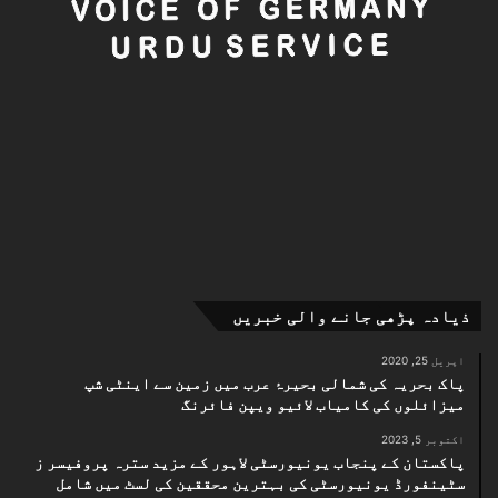
تنازعے کے حل میں دلچسپی کے باعث نہیں بلکہ یوکرین جنگ
کے تناظر میں ماسکو یہ تاثر دینا چاہتا ہے کہ وہ
امریکہ کا تعمیری شراکت دار بن سکتا ہے اور اس طرح
واشنگٹن اور یورپ کے درمیان مزید دراڑ ڈالنا چاہتا
ہے۔
Current Affairs
Breaking News
International
Headlines Today
newsvog
National
Latest Updates
ذیادہ پڑھی جانے والی خبریں
Top Stories
Political News
اپریل 25, 2020
vognews
urduvog
urdunews
پاک بحریہ کی شمالی بحیرۂ عرب میں زمین سے اینٹی شپ
میزائلوں کی کامیاب لائیو ویپن فائرنگ
World News
vogurdu
اکتوبر 5, 2023
پاکستان کے پنجاب یونیورسٹی لاہور کے مزید سترہ پروفیسر ز
سٹینفورڈ یونیورسٹی کی بہترین محققین کی لسٹ میں شامل