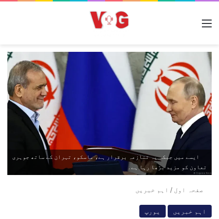
مینو
ایسے میں جبکہ یہ تنازعہ برقرار ہے، ماسکو، تہران کے ساتھ جوہری
تعاون کو مزید بڑھا رہا ہے۔
صفحہ اول
/
اہم خبریں
اہم خبریں
یورپ