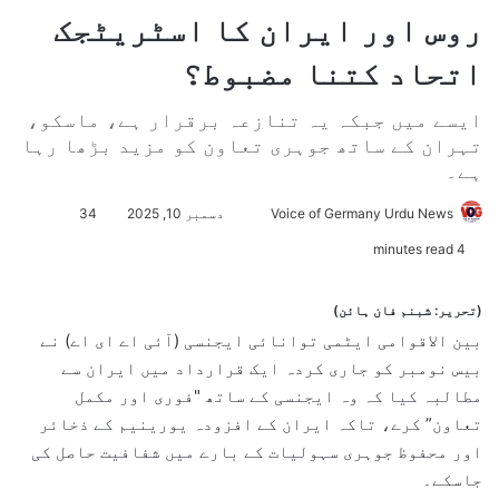
روس اور ایران کا اسٹریٹجک
اتحاد کتنا مضبوط؟
ایسے میں جبکہ یہ تنازعہ برقرار ہے، ماسکو،
تہران کے ساتھ جوہری تعاون کو مزید بڑھا رہا
ہے۔
Voice of Germany Urdu News
S
دسمبر 10, 2025
34
e
4 minutes read
n
d
(ت‍حریر: شبنم فان ہائن)
a
بین الاقوامی ایٹمی توانائی ایجنسی (آئی اے ای اے) نے
n
بیس نومبر کو جاری کردہ ایک قرارداد میں ایران سے
e
مطالبہ کیا کہ وہ ایجنسی کے ساتھ "فوری اور مکمل
m
تعاون” کرے، تاکہ ایران کے افزودہ یورینیم کے ذخائر
a
اور محفوظ جوہری سہولیات کے بارے میں شفافیت حاصل کی
i
جاسکے۔
l