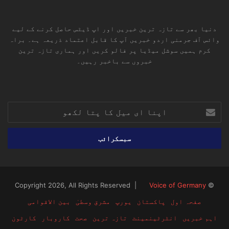
دنیا بھر سے تازہ ترین خبریں اور اپ ڈیٹس حاصل کرنے کے لیے
وائس آف جرمنی اردو خبریں آپ کا قابل اعتماد ذریعہ ہے۔ براہ
کرم ہمیں سوشل میڈیا پر فالو کریں اور ہماری تازہ ترین
خبروں سے باخبر رہیں۔
RSS
TikTok
Instagram
YouTube
LinkedIn
Facebook
X
اپنا
ای
میل
کا
پتا
لکھو
Voice of Germany
© Copyright 2026, All Rights Reserved |
صفحہ اول
پاکستان
یورپ
مشرق وسطیٰ
بین الاقوامی
اہم خبریں
انٹرٹینمینٹ
تازہ ترین
صحت
کاروبار
کارٹون