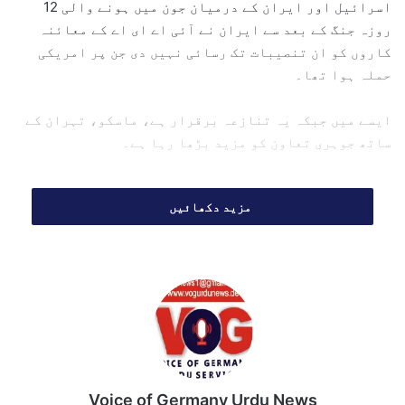
اسرائیل اور ایران کے درمیان جون میں ہونے والی 12
روزہ جنگ کے بعد سے ایران نے آئی اے ای اے کے معائنہ
کاروں کو ان تنصیبات تک رسائی نہیں دی جن پر امریکی
حملہ ہوا تھا۔
ایسے میں جبکہ یہ تنازعہ برقرار ہے، ماسکو، تہران کے
ساتھ جوہری تعاون کو مزید بڑھا رہا ہے۔
ایران میں
روس
کے سفیر الیکسی دیدوف نے نومبر میں کہا
مزید دکھائیں
تھا،”ہمارا تعاون بے مثال سطح تک پہنچ چکا ہے۔‘‘
Voice of Germany Urdu News