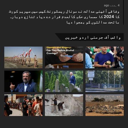
4 ہفتے ago
وفاقی آئینی عدالت نے مونال ریسٹورنٹ کیس میں سپریم کورٹ
کا 2024 کا مسماری حکم کالعدم قرار دے دیا، تنازع دوبارہ
ماتحت عدالتوں کو بھجوا دیا
وائس آف جرمنی اردو خبریں