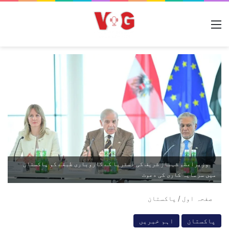
مینو
وزیراعظم شہباز شریف کی آسٹریا کے کاروباری طبقے کو پاکستان
میں سرمایہ کاری کی دعوت
صفحہ اول
/
پاکستان
پاکستان
اہم خبریں