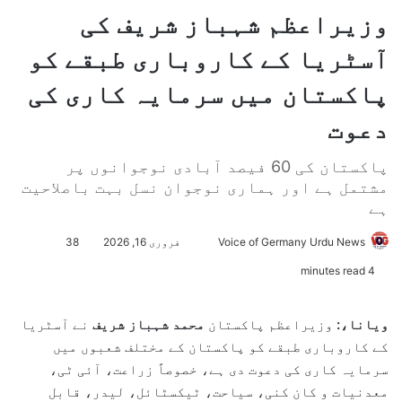
وزیراعظم شہباز شریف کی
آسٹریا کے کاروباری طبقے کو
پاکستان میں سرمایہ کاری کی
دعوت
پاکستان کی 60 فیصد آبادی نوجوانوں پر
مشتمل ہے اور ہماری نوجوان نسل بہت باصلاحیت
ہے
Voice of Germany Urdu News
S
فروری 16, 2026
38
e
4 minutes read
n
d
ویانا،:
وزیراعظم پاکستان
محمد شہباز شریف
نے آسٹریا
a
کے کاروباری طبقے کو پاکستان کے مختلف شعبوں میں
n
سرمایہ کاری کی دعوت دی ہے، خصوصاً زراعت، آئی ٹی،
e
معدنیات و کان کنی، سیاحت، ٹیکسٹائل، لیدر، قابل
m