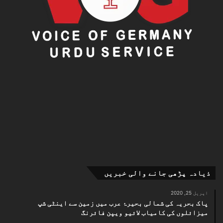
ذیادہ پڑھی جانے والی خبریں
اپریل 25, 2020
پاک بحریہ کی شمالی بحیرۂ عرب میں زمین سے اینٹی شپ
میزائلوں کی کامیاب لائیو ویپن فائرنگ