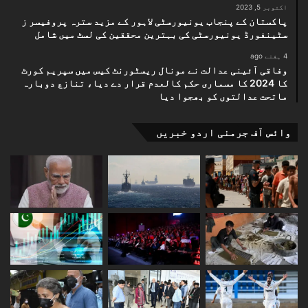
اکتوبر 5, 2023
پاکستان کے پنجاب یونیورسٹی لاہور کے مزید سترہ پروفیسر ز
سٹینفورڈ یونیورسٹی کی بہترین محققین کی لسٹ میں شامل
4 ہفتے ago
وفاقی آئینی عدالت نے مونال ریسٹورنٹ کیس میں سپریم کورٹ
کا 2024 کا مسماری حکم کالعدم قرار دے دیا، تنازع دوبارہ
ماتحت عدالتوں کو بھجوا دیا
وائس آف جرمنی اردو خبریں