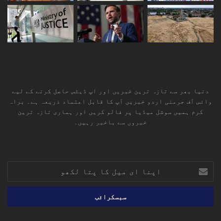
دنیا بھر سے تازہ ترین خبریں اور اپ ڈیٹس حاصل کرنے کے لیے
وائس آف جرمنی اردو خبریں آپ کا قابل اعتماد ذریعہ ہے۔ براہ
کرم ہمیں سوشل میڈیا پر فالو کریں اور ہماری تازہ ترین
خبروں سے باخبر رہیں۔
RSS
TikTok
Instagram
YouTube
LinkedIn
Facebook
X
اپنا
ای
میل
کا
پتا
لکھو