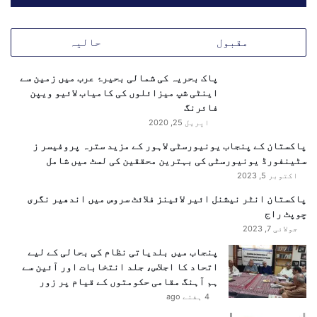
0
تحریک انصاف کی مرکزی قیادت نے اس معاملے پر فی الحال
ف
ی
محتاط رویہ اختیار کیا ہے اور کہا ہے کہ آئندہ کا لائحہ
مقبول
حالیہ
ص
عمل میڈیکل رپورٹ کی روشنی میں طے کیا جائے گا۔ سیاسی
د
حلقوں کا خیال ہے کہ اگر میڈیکل رپورٹ مثبت نتائج کی
پاک بحریہ کی شمالی بحیرۂ عرب میں زمین سے
ٹ
حامل ہوتی ہے تو یہ سیاسی بحران کے حل کی طرف ایک قدم
اینٹی شپ میزائلوں کی کامیاب لائیو ویپن
ھ
ہو سکتا ہے، ورنہ کشیدگی مزید بڑھ سکتی ہے۔
فائرنگ
ی
ک
اپریل 25, 2020
ہ
پاکستان کے پنجاب یونیورسٹی لاہور کے مزید سترہ پروفیسر ز
ے
سٹینفورڈ یونیورسٹی کی بہترین محققین کی لسٹ میں شامل
اکتوبر 5, 2023
پاکستان انٹر نیشنل ائیر لائینز فلائٹ سروس میں اندھیر نگری
چوپٹ راج
جولائی 7, 2023
پنجاب میں بلدیاتی نظام کی بحالی کے لیے
اتحاد کا اجلاس، جلد انتخابات اور آئین سے
ہم آہنگ مقامی حکومتوں کے قیام پر زور
4 ہفتے ago