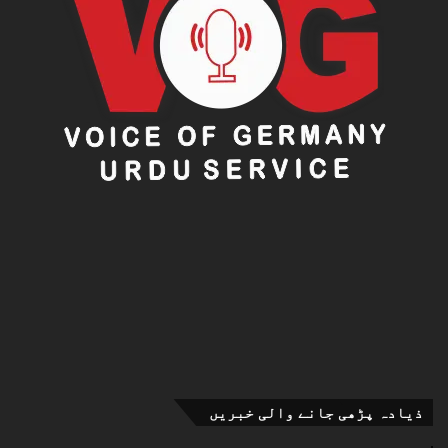
ذیادہ پڑھی جانے والی خبریں