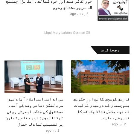
خوراک کی قلت اور خود کفالت ۔ایک بڑا چیلنج
!!……پیر مشتاق رضوی
3 ہفتے ago
Liqui Moly Lahore German Oil
رجحانات
فارمن کرسچن کالج اور حکومتِ
سی اے ایس ایس اسلام آباد میں
بلوچستان کے درمیان طالبات
سری لنکن دفاعی وفد کی آمد،
کے لیے مکمل فنڈڈ وظائف کا
مستقبل کی جنگ، ابھرتی ہوئی
تاریخی معاہدہ
ٹیکنالوجیز اور دفاعی تعاون
پر تفصیلی تبادلہ خیال
2 دن ago
2 دن ago