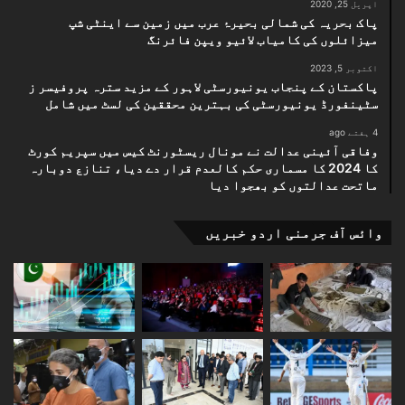
اپریل 25, 2020
پاک بحریہ کی شمالی بحیرۂ عرب میں زمین سے اینٹی شپ
میزائلوں کی کامیاب لائیو ویپن فائرنگ
اکتوبر 5, 2023
پاکستان کے پنجاب یونیورسٹی لاہور کے مزید سترہ پروفیسر ز
سٹینفورڈ یونیورسٹی کی بہترین محققین کی لسٹ میں شامل
4 ہفتے ago
وفاقی آئینی عدالت نے مونال ریسٹورنٹ کیس میں سپریم کورٹ
کا 2024 کا مسماری حکم کالعدم قرار دے دیا، تنازع دوبارہ
ماتحت عدالتوں کو بھجوا دیا
وائس آف جرمنی اردو خبریں