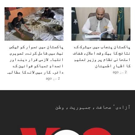
پاکستان پنجاب میں میٹرک کے
پاکستان میں نسوار کو ٹیکس
نتائج کا بیک وقت اعلان، شفاف
نیٹ میں شامل کرنے، تصویری
امتحانی نظام پر وزیر تعلیم
انتباہ لازمی قرار دینے اور
کا اظہارِ اطمینان
انسدادِ تمباکو قوانین کے
دائرہ کار میں لانے کا مطالبہ
2 دن ago
2 دن ago
آزادیٴ صحافت ، جمہوریت ، وطن