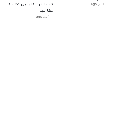
کے دائرہ کار میں لانے کا
1 دن ago
مطالبہ
1 دن ago