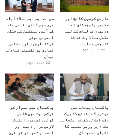
فارمن کرسچن کالج اور
سی اے ایس ایس اسلام آباد
حکومتِ بلوچستان کے
میں سری لنکن دفاعی وفد
درمیان طالبات کے لیے
کی آمد، مستقبل کی جنگ،
مکمل فنڈڈ وظائف کا
ابھرتی ہوئی
تاریخی معاہدہ
ٹیکنالوجیز اور دفاعی
تعاون پر تفصیلی تبادلہ
22 گھنٹے ago
خیال
23 گھنٹے ago
پاکستان پنجاب میں
پاکستان میں نسوار کو
میٹرک کے نتائج کا بیک
ٹیکس نیٹ میں شامل
وقت اعلان، شفاف امتحانی
کرنے، تصویری انتباہ
نظام پر وزیر تعلیم کا
لازمی قرار دینے اور
اظہارِ اطمینان
انسدادِ تمباکو قوانین