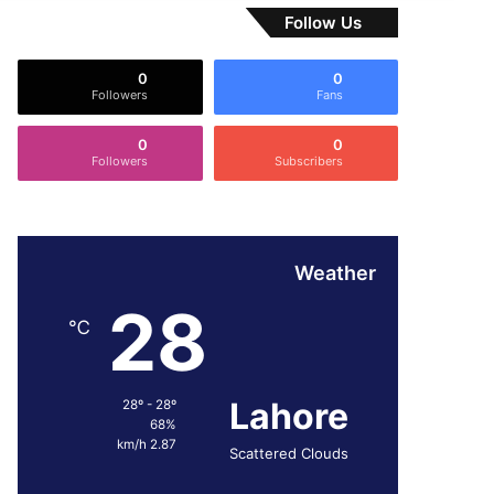
Follow Us
0
0
Followers
Fans
0
0
Followers
Subscribers
Weather
28
℃
Lahore
28º - 28º
68%
2.87 km/h
Scattered Clouds