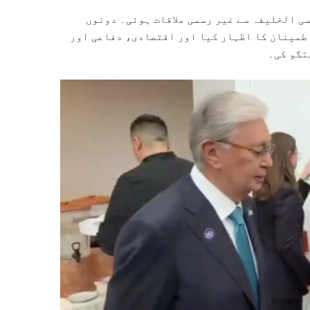
ی الخلیفہ سے غیر رسمی ملاقات ہوئی۔ دونوں
طمینان کا اظہار کیا اور اقتصادی، دفاعی اور
تگو کی۔