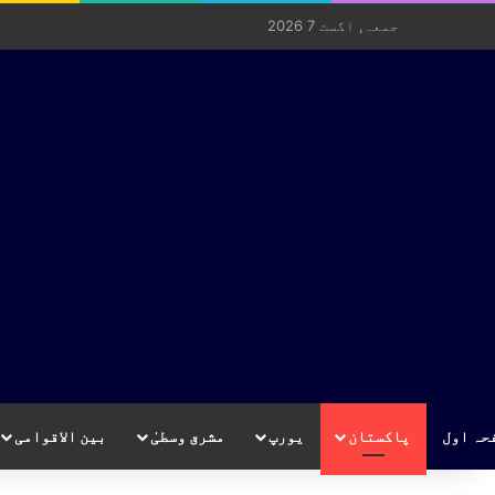
جمعہ, اگست 7 2026
حہ اول
پاکستان
یورپ
مشرق وسطیٰ
بین الاقوامی