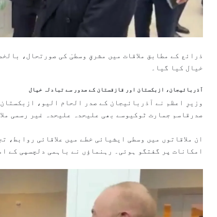
ذرائع کے مطابق ملاقات میں مشرقِ وسطیٰ کی صورتحال، بالخص
خیال کیا گیا۔
آذربائیجان، ازبکستان اور قازقستان کے صدور سے تبادلہ خیال
وزیرِ اعظم نے آذربائیجان کے صدر الحام الیو، ازبکستان 
صدرقاسم جمارت ٹوکیوسے بھی علیحدہ علیحدہ غیر رسمی ملا
ان ملاقاتوں میں وسطی ایشیائی خطے میں علاقائی روابط، ت
امکانات پر گفتگو ہوئی۔ رہنماؤں نے باہمی دلچسپی کے ام