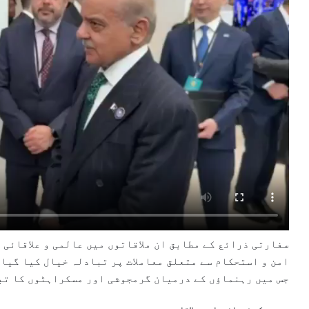
سفارتی ذرائع کے مطابق ان ملاقاتوں میں عالمی و علاقائی
امن و استحکام سے متعلق معاملات پر تبادلہ خیال کیا گیا۔
جس میں رہنماؤں کے درمیان گرمجوشی اور مسکراہٹوں کا تب