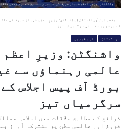
واشنگٹن: وزیرِ اعظم شہباز شریف کی عالمی رہنماؤں سے غیر رسمی ملاقات
صفحہ اول
/
پاکستان
/
واشنگٹن: وزیرِ اعظم شہباز شریف کی عالم
کے موقع پر سفارتی سرگرمیاں تیز
پاکستان
اہم خبریں
واشنگٹن: وزیرِ اعظم 
عالمی رہنماؤں سے غی
بورڈ آف پیس اجلاس کے
سرگرمیاں تیز
ذرائع کے مطابق ملاقات میں اسلامی ممال
فروغ اور عالمی سطح پر مشترکہ آواز بلن