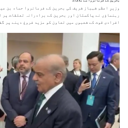
بحرین کے فرمانروا سے ملاقات
وزیرِ اعظم شہباز شریف کی بحرین کے فرمانروا حماد بن عیس
رہنماؤں نے پاکستان اور بحرین کے برادرانہ تعلقات پر ا
افرادی قوت کے شعبوں میں تعاون کو مزید فروغ دینے پر گف