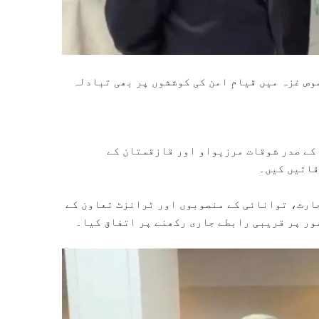
وص غزہ میں قیامِ امن کی کوششوں پر بھی تبادلہ
کے صدر شوقات مرزیواو اور قازقستان کے
قاتیں کیں۔
جارت، توانائی کے منصوبوں اور ٹرانزٹ تعاون کے
ور پر قریبی رابطے جاری رکھنے پر اتفاق کیا۔