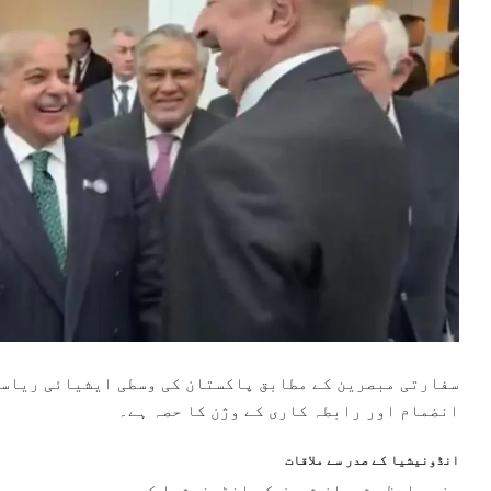
سفارتی مبصرین کے مطابق پاکستان کی وسطی ایشیائی ریاست
انضمام اور رابطہ کاری کے وژن کا حصہ ہے۔
انڈونیشیا کے صدر سے ملاقات
وزیرِ اعظم شہباز شریف کی انڈونیشیا کے صدر پروبووو سبی