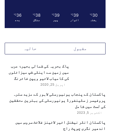
36
38
39
39
30
℃
℃
℃
℃
℃
ہفتہ
اتوار
پیر
منگل
بدھ
مقبول
حالیہ
پاک بحریہ کی شمالی بحیرۂ عرب
میں زمین سے اینٹی شپ میزائلوں
کی کامیاب لائیو ویپن فائرنگ
اپریل 25, 2020
پاکستان کے پنجاب یونیورسٹی لاہور کے مزید سترہ
پروفیسر ز سٹینفورڈ یونیورسٹی کی بہترین محققین
کی لسٹ میں شامل
اکتوبر 5, 2023
پاکستان انٹر نیشنل ائیر لائینز فلائٹ سروس میں
اندھیر نگری چوپٹ راج