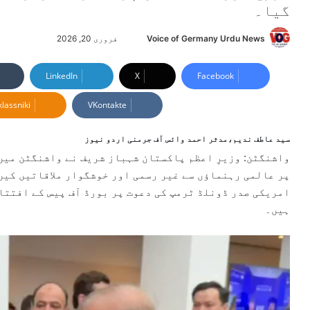
گیا۔
Voice of Germany Urdu News
S
فروری 20, 2026
e
n
LinkedIn
X
Facebook
d
lassniki
VKontakte
a
n
e
سید عاطف ندیم،مدثر احمد وائس آف جرمنی اردو نیوز
m
واشنگٹن: وزیرِ اعظم پاکستان شہباز شریف نے واشنگٹن میں 
a
پر عالمی رہنماؤں سے غیر رسمی اور خوشگوار ملاقاتیں کیں۔
i
امریکی صدر ڈونلڈ ٹرمپ کی دعوت پر بورڈ آف پیس کے افتتاح
l
ہیں۔