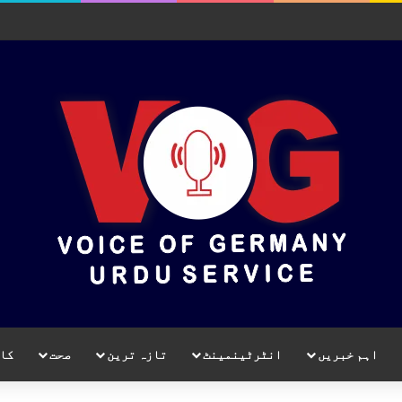
اہم خبریں
انٹرٹینمینٹ
تازہ ترین
صحت
کا