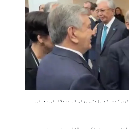
وں کے ساتھ بڑھتی ہوئی قربت علاقائی معاشی
انتو سے بھی خوشگوار ملاقات ہوئی۔ دونوں