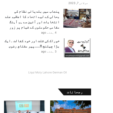
جولائی 7, 2023
پنجاب میں بلدیاتی نظام کی
بحالی کے لیے اتحاد کا اجلاس، جلد
انتخابات اور آئین سے ہم آہنگ
مقامی حکومتوں کے قیام پر زور
4 ہفتے ago
خوراک کی قلت اور خود کفالت ۔ایک
بڑا چیلنج !!……پیر مشتاق رضوی
3 ہفتے ago
Liqui Moly Lahore German Oil
رجحانات