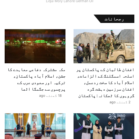
Liqui Moly Lahore German Oil
رجحانات
افغان طالبان کے پاکستان پر
مکہ مشترکہ دفاعی معاہدے کا
اسلحہ اسمگلنگ کے الزامات،
جشن، اسلام آباد پاکستان،
اسلام آباد کا سخت ردعمل،
ترکیہ اور سعودی عرب کے
افغان سرزمین دہشت گرد
پرچموں سے جگمگا اٹھا
گروہوں کا ٹھکانہ: پاکستان
18 گھنٹے ago
2 گھنٹے ago