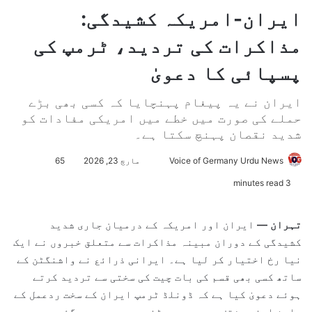
ایران-امریکہ کشیدگی:
مذاکرات کی تردید، ٹرمپ کی
پسپائی کا دعویٰ
ایران نے یہ پیغام پہنچایا کہ کسی بھی بڑے
حملے کی صورت میں خطے میں امریکی مفادات کو
شدید نقصان پہنچ سکتا ہے۔
Voice of Germany Urdu News
S
مارچ 23, 2026
65
e
3 minutes read
n
d
تہران —
ایران اور امریکہ کے درمیان جاری شدید
a
کشیدگی کے دوران مبینہ مذاکرات سے متعلق خبروں نے ایک
n
نیا رخ اختیار کر لیا ہے۔ ایرانی ذرائع نے واشنگٹن کے
e
ساتھ کسی بھی قسم کی بات چیت کی سختی سے تردید کرتے
m
ہوئے دعویٰ کیا ہے کہ
ڈونلڈ ٹرمپ
ایران کے سخت ردعمل کے
a
باعث اپنے مؤقف سے پیچھے ہٹنے پر مجبور ہو گئے ہیں۔
i