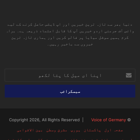
دنیا بھر سے تازہ ترین خبریں اور اپ ڈیٹس حاصل کرنے کے لیے
وائس آف جرمنی اردو خبریں آپ کا قابل اعتماد ذریعہ ہے۔ براہ
کرم ہمیں سوشل میڈیا پر فالو کریں اور ہماری تازہ ترین
خبروں سے باخبر رہیں۔
RSS
TikTok
Instagram
YouTube
LinkedIn
Facebook
X
اپنا
ای
میل
کا
پتا
لکھو
Voice of Germany
© Copyright 2026, All Rights Reserved |
صفحہ اول
پاکستان
یورپ
مشرق وسطیٰ
بین الاقوامی
اہم خبریں
انٹرٹینمینٹ
تازہ ترین
صحت
کاروبار
کارٹون