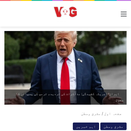
مینو
ایران-امریکہ کشیدگی: مذاکرات کی تردید، ٹرمپ کی پسپائی کا
دعویٰ
صفحہ اول
/
مشرق وسطیٰ
مشرق وسطیٰ
اہم خبریں