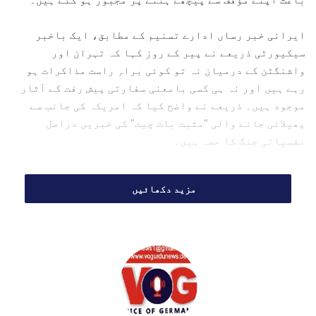
l
ایرانی خبر رساں ادارے تسنیم کے مطابق، ایک باخبر
سیکیورٹی ذریعے نے پیر کے روز کہا کہ تہران اور
واشنگٹن کے درمیان نہ تو کوئی براہِ راست مذاکرات ہو
رہے ہیں اور نہ ہی کسی بامعنی سفارتی پیش رفت کے آثار
موجود ہیں۔ ذریعے نے واضح کیا کہ امریکہ کی جانب سے
پھیلائی جانے والی “مثبت بات چیت” کی خبریں دراصل
نفسیاتی جنگ کا حصہ ہیں۔
فوجی دباؤ اور امریکی پسپائی
مزید دکھائیں
سینئر سیکیورٹی اہلکار کے مطابق،
ڈونلڈ ٹرمپ
نے
ایران کے اہم توانائی اور بنیادی ڈھانچے کو نشانہ
بنانے کی دھمکی اس وقت واپس لی جب ایران نے واضح اور
قابلِ عمل فوجی ردعمل کی وارننگ دی۔ اہلکار کا کہنا تھا
کہ ایران نے یہ پیغام پہنچایا کہ کسی بھی بڑے حملے کی
صورت میں خطے میں امریکی مفادات کو شدید نقصان پہنچ
سکتا ہے۔