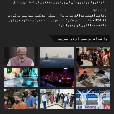
سٹینفورڈ یونیورسٹی کی بہترین محققین کی لسٹ میں شامل
4 ہفتے ago
وفاقی آئینی عدالت نے مونال ریسٹورنٹ کیس میں سپریم کورٹ
کا 2024 کا مسماری حکم کالعدم قرار دے دیا، تنازع دوبارہ
ماتحت عدالتوں کو بھجوا دیا
وائس آف جرمنی اردو خبریں