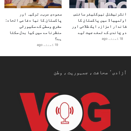
انٹرنیشنل نیوکلیئر سائنس
سعودی عرب، ترکیہ اور
اولمپیاڈ میں پاکستان کا
پاکستان کا نیا دفاعی اتحاد:
شاندار اعزاز، ایک طلائی اور
مشرقِ وسطیٰ کے سکیورٹی
دو چاندی کے تمغے جیت لیے
منظرنامے میں کیا بدل سکتا
ہے؟
18 گھنٹے ago
19 گھنٹے ago
آزادیٴ صحافت ، جمہوریت ، وطن