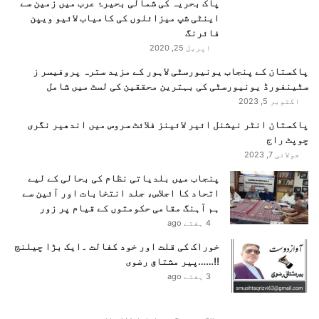
پاک بحریہ کی شمالی بحیرۂ عرب میں زمین سے
و
اینٹی شپ میزائلوں کی کامیاب لائیو ویپن
ز
فائرنگ
ی
اپریل 25, 2020
ر
پاکستان کے پنجاب یونیورسٹی لاہور کے مزید سترہ پروفیسر ز
ا
سٹینفورڈ یونیورسٹی کی بہترین محققین کی لسٹ میں شامل
ع
اکتوبر 5, 2023
ظ
م
پاکستان انٹر نیشنل ائیر لائینز فلائٹ سروس میں اندھیر نگری
م
چوپٹ راج
و
جولائی 7, 2023
د
پنجاب میں بلدیاتی نظام کی بحالی کے لیے
ی
اتحاد کا اجلاس، جلد انتخابات اور آئین سے
ک
ہم آہنگ مقامی حکومتوں کے قیام پر زور
ا
4 ہفتے ago
ب
ی
خوراک کی قلت اور خود کفالت ۔ایک بڑا چیلنج
ا
!!……پیر مشتاق رضوی
ن
3 ہفتے ago