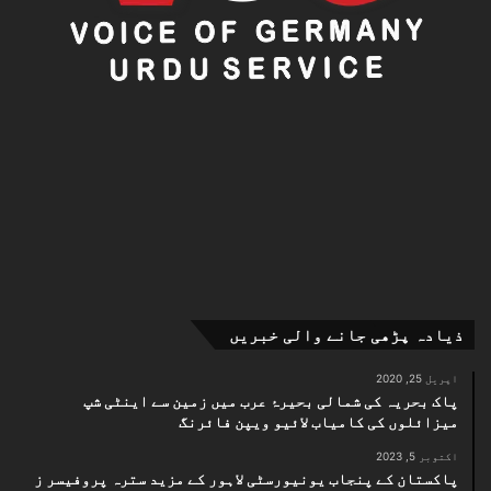
ذیادہ پڑھی جانے والی خبریں
اپریل 25, 2020
پاک بحریہ کی شمالی بحیرۂ عرب میں زمین سے اینٹی شپ
میزائلوں کی کامیاب لائیو ویپن فائرنگ
اکتوبر 5, 2023
پاکستان کے پنجاب یونیورسٹی لاہور کے مزید سترہ پروفیسر ز