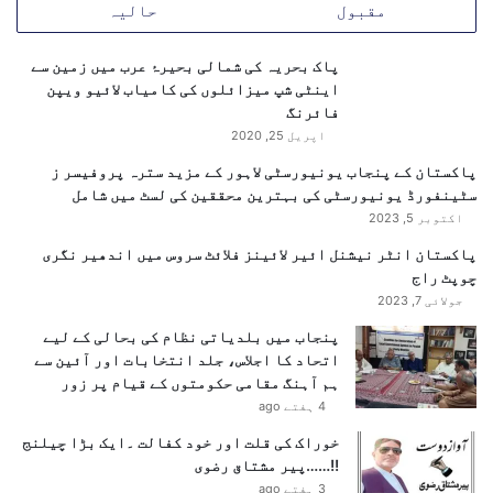
مقبول
حالیہ
پاک بحریہ کی شمالی بحیرۂ عرب میں زمین سے
اینٹی شپ میزائلوں کی کامیاب لائیو ویپن
فائرنگ
اپریل 25, 2020
پاکستان کے پنجاب یونیورسٹی لاہور کے مزید سترہ پروفیسر ز
سٹینفورڈ یونیورسٹی کی بہترین محققین کی لسٹ میں شامل
اکتوبر 5, 2023
پاکستان انٹر نیشنل ائیر لائینز فلائٹ سروس میں اندھیر نگری
چوپٹ راج
جولائی 7, 2023
پنجاب میں بلدیاتی نظام کی بحالی کے لیے
اتحاد کا اجلاس، جلد انتخابات اور آئین سے
ہم آہنگ مقامی حکومتوں کے قیام پر زور
4 ہفتے ago
خوراک کی قلت اور خود کفالت ۔ایک بڑا چیلنج
!!……پیر مشتاق رضوی
3 ہفتے ago