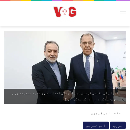
مینو
ایران کی سلامتی کونسل میں امریکی اقدامات پر شدید تنقید، روس
اور چین سے کردار ادا کرنے کی اپیل
صفحہ اول
/
یورپ
یورپ
اہم خبریں