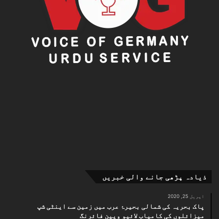
ذیادہ پڑھی جانے والی خبریں
اپریل 25, 2020
پاک بحریہ کی شمالی بحیرۂ عرب میں زمین سے اینٹی شپ
میزائلوں کی کامیاب لائیو ویپن فائرنگ