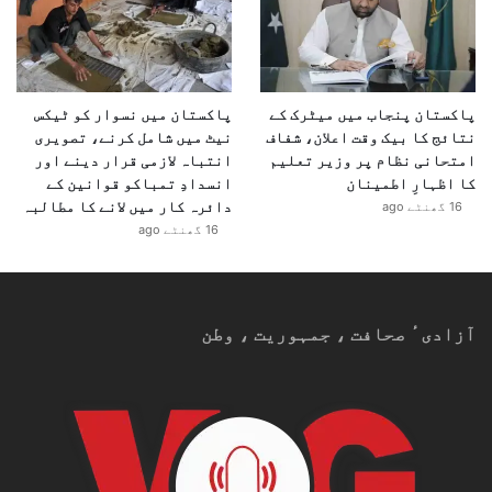
پاکستان پنجاب میں میٹرک کے
پاکستان میں نسوار کو ٹیکس
نتائج کا بیک وقت اعلان، شفاف
نیٹ میں شامل کرنے، تصویری
امتحانی نظام پر وزیر تعلیم
انتباہ لازمی قرار دینے اور
کا اظہارِ اطمینان
انسدادِ تمباکو قوانین کے
دائرہ کار میں لانے کا مطالبہ
16 گھنٹے ago
16 گھنٹے ago
آزادیٴ صحافت ، جمہوریت ، وطن