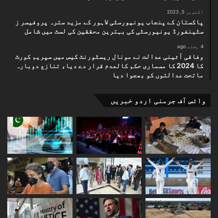
اکتوبر 5, 2023
پاکستان کے پنجاب یونیورسٹی لاہور کے مزید سترہ پروفیسر ز
سٹینفورڈ یونیورسٹی کی بہترین محققین کی لسٹ میں شامل
4 ہفتے ago
وفاقی آئینی عدالت نے مونال ریسٹورنٹ کیس میں سپریم کورٹ
کا 2024 کا مسماری حکم کالعدم قرار دے دیا، تنازع دوبارہ
ماتحت عدالتوں کو بھجوا دیا
وائس آف جرمنی اردو خبریں