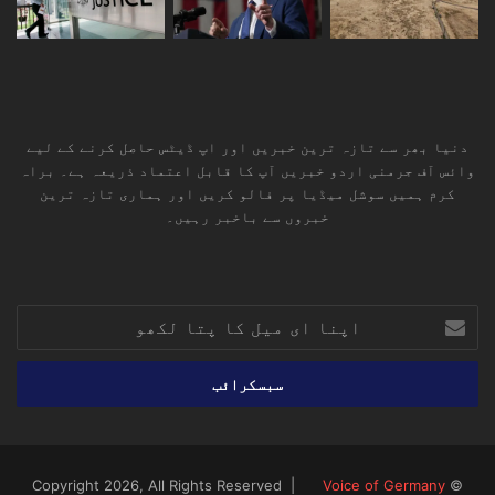
دنیا بھر سے تازہ ترین خبریں اور اپ ڈیٹس حاصل کرنے کے لیے
وائس آف جرمنی اردو خبریں آپ کا قابل اعتماد ذریعہ ہے۔ براہ
کرم ہمیں سوشل میڈیا پر فالو کریں اور ہماری تازہ ترین
خبروں سے باخبر رہیں۔
RSS
TikTok
Instagram
YouTube
LinkedIn
Facebook
X
اپنا
ای
میل
کا
پتا
لکھو
Voice of Germany
© Copyright 2026, All Rights Reserved |