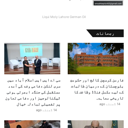
Liqui Moly Lahore German Oil
رجحانات
فارمن کرسچن کالج اور حکومتِ
سی اے ایس ایس اسلام آباد میں
بلوچستان کے درمیان طالبات
سری لنکن دفاعی وفد کی آمد،
کے لیے مکمل فنڈڈ وظائف کا
مستقبل کی جنگ، ابھرتی ہوئی
تاریخی معاہدہ
ٹیکنالوجیز اور دفاعی تعاون
پر تفصیلی تبادلہ خیال
14 گھنٹے ago
14 گھنٹے ago