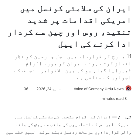
ایران کی سلامتی کونسل میں
امریکی اقدامات پر شدید
تنقید، روس اور چین سے کردار
ادا کرنے کی اپیل
11 مارچ کی قرارداد میں اصل جارحین کو نظر
انداز کرتے ہوئے ایران کو مورد الزام
ٹھہرایا گیا، جو کہ بین الاقوامی انصاف کے
اصولوں کے منافی ہے
Voice of Germany Urdu News
S
مارچ 24, 2026
36
e
3 minutes read
n
d
تہران —
ایران نے اقوام متحدہ کی سلامتی کونسل میں
a
امریکہ اور اس کے اتحادیوں کی جانب سے پیش کی جانے
n
والی قراردادوں پر سخت ردعمل دیتے ہوئے انہیں خطے میں
e