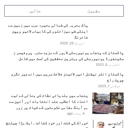
ق
ب
مقبول
حالیہ
ل
ک
ا
پاک بحریہ کی شمالی بحیرۂ عرب میں زمین سے
م
اینٹی شپ میزائلوں کی کامیاب لائیو ویپن
ر
فائرنگ
ک
اپریل 25, 2020
ز
پاکستان کے پنجاب یونیورسٹی لاہور کے مزید سترہ پروفیسر ز
ی
سٹینفورڈ یونیورسٹی کی بہترین محققین کی لسٹ میں شامل
س
اکتوبر 5, 2023
ت
و
پاکستان انٹر نیشنل ائیر لائینز فلائٹ سروس میں اندھیر نگری
ن
چوپٹ راج
ق
جولائی 7, 2023
ر
پنجاب میں بلدیاتی نظام کی بحالی کے لیے
ا
اتحاد کا اجلاس، جلد انتخابات اور آئین سے
ر
ہم آہنگ مقامی حکومتوں کے قیام پر زور
4 ہفتے ago
خوراک کی قلت اور خود کفالت ۔ایک بڑا چیلنج