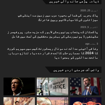
ذیادہ پڑھی جانے والی خبریں
اپریل 25, 2020
پاک بحریہ کی شمالی بحیرۂ عرب میں زمین سے اینٹی شپ
میزائلوں کی کامیاب لائیو ویپن فائرنگ
اکتوبر 5, 2023
پاکستان کے پنجاب یونیورسٹی لاہور کے مزید سترہ پروفیسر ز
سٹینفورڈ یونیورسٹی کی بہترین محققین کی لسٹ میں شامل
3 ہفتے ago
وفاقی آئینی عدالت نے مونال ریسٹورنٹ کیس میں سپریم کورٹ
کا 2024 کا مسماری حکم کالعدم قرار دے دیا، تنازع دوبارہ
ماتحت عدالتوں کو بھجوا دیا
وائس آف جرمنی اردو خبریں