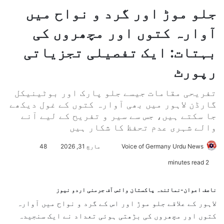
جلو موڑ اور گرد و نواح میں
آوارہ کتوں اور مچھروں کی
بہتات: ایک تفصیلی تجزیاتی
رپورٹ
تفریحی مقامات جیسے جلو پارک اور بوٹینیکل
گارڈن لاہور میں بھی آوارہ کتوں کے غول دیکھے
جا سکتے ہیں، جس سے سیر و تفریح کے لیے آنے
والے شہری عدم تحفظ کا شکار ہیں
Voice of Germany Urdu News
S
مارچ 31, 2026
48
e
2 minutes read
n
d
ناصف اعوان-نمائندہ پاکستان وائس آف جرمنی اردو نیوز
a
لاہور
کے علاقے
جلو موڑ
اور اس کے گرد و نواح میں آوارہ
n
کتوں اور مچھروں کی بڑھتی ہوئی تعداد نے ایک سنجیدہ
e