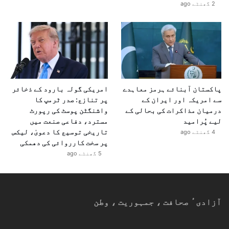
2 گھنٹے ago
پاکستان آبنائے ہرمز معاہدے
امریکی گولہ بارود کے ذخائر
سے امریکہ اور ایران کے
پر تنازع: صدر ٹرمپ کا
درمیان مذاکرات کی بحالی کے
واشنگٹن پوسٹ کی رپورٹ
لیے پُرامید
مسترد، دفاعی صنعت میں
تاریخی توسیع کا دعویٰ، لیکس
4 گھنٹے ago
پر سخت کارروائی کی دھمکی
5 گھنٹے ago
آزادیٴ صحافت ، جمہوریت ، وطن