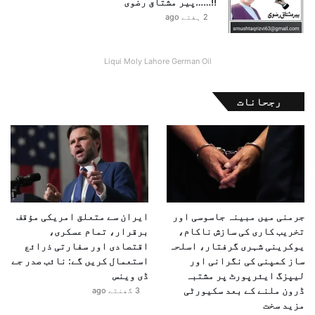
!!……پیر مشتاق رضوی
2 ہفتے ago
Liqui Moly Lahore German Oil
رجحانات
جرمنی میں مبینہ جاسوسی اور
ایران سے متعلق امریکی مؤقف
تخریب کاری کی سازش ناکام،
برقرار، تمام عسکری،
یوکرینی شہری گرفتار، اسلحہ
اقتصادی اور سفارتی ذرائع
ساز کمپنی کی نگرانی اور
استعمال کریں گے: نائب صدر جے
لیپزگ ایئرپورٹ پر مشتبہ
ڈی وینس
ڈرون ملنے کے بعد سکیورٹی
3 گھنٹے ago
مزید سخت