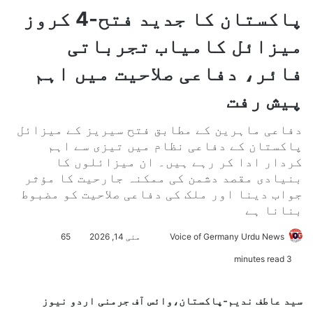
پاکستان کا جدید فتح-4 کروز
میزائل کامیاب تجرباتی
فائر، دفاعی صلاحیت میں اہم
پیش رفت
دفاعی ماہرین کے مطابق فتح سیریز کے میزائل
پاکستان کے دفاعی نظام میں تیزی سے اہم
کردار ادا کر رہے ہیں۔ ان میزائلوں کا
بنیادی مقصد دشمن کی ممکنہ جارحیت کا مؤثر
جواب دینا اور ملک کی دفاعی صلاحیت کو مضبوط
بنانا ہے
Voice of Germany Urdu News
S
مئی 14, 2026
65
e
3 minutes read
n
d
سید عاطف ندیم-پاکستان،وائس آف جرمنی اردو نیوز
a