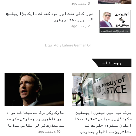
3 ہفتے ago
خوراک کی قلت اور خود کفالت ۔ایک بڑا چیلنج
!!……پیر مشتاق رضوی
2 ہفتے ago
Liqui Moly Lahore German Oil
رجحانات
برطانیہ میں جیفری ایپسٹین
مارک زکربرگ نے میٹا کے مواد
سکینڈل پر عوامی تحقیقات کا
اور غلطیوں پر بھارتی حکومت
امکان مسترد، حکومت نے
سے معذرت کر لی: مقامی میڈیا
متاثرین سے اظہارِ ہمدردی
10 گھنٹے ago