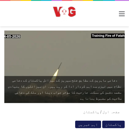
مینو
دفاعی ماہرین کے مطابق فتح سیریز کے میزائل پاکستان کے دفاعی
نظام میں تیزی سے اہم کردار ادا کر رہے ہیں۔ ان میزائلوں کا بنیادی
مقصد دشمن کی ممکنہ جارحیت کا مؤثر جواب دینا اور ملک کی دفاعی
صلاحیت کو مضبوط بنانا ہے
صفحہ اول
/
پاکستان
پاکستان
اہم خبریں