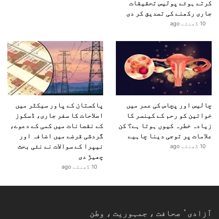
کرتے ہوئے پولیس تحقیقات
جاری رکھنے کی تصدیق کر دی
10 گھنٹے ago
چالیس اور پچاس کی عمر میں
پاکستان کے پاور سیکٹر میں
خواتین کو رحم کے کینسر کا
اصلاحات کا سفر جاری، ڈسکوز
زیادہ خطرہ کیوں ہوتا ہے؟ کن
کے نقصانات میں کمی کے دعوے،
علامات پر توجی دینا چاہیے
گردشی قرضے میں اضافہ اور
نیپرا کے سوالات نے نئی بحث
10 گھنٹے ago
چھیڑ دی
10 گھنٹے ago
آزادیٴ صحافت ، جمہوریت ، وطن