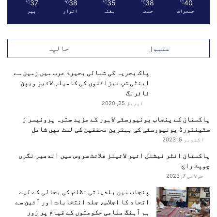
37
38
35
38
40
ک
℃
℃
℃
℃
℃
جمعرات
جمعہ
ہفتہ
اتوار
پیر
ی
ن
ئ
ی
مقبول
حالیہ
ک
و
پاک بحریہ کی شمالی بحیرۂ عرب میں زمین سے
ش
اینٹی شپ میزائلوں کی کامیاب لائیو ویپن
ش
فائرنگ
،
اپریل 25, 2020
ع
ط
پاکستان کے پنجاب یونیورسٹی لاہور کے مزید سترہ پروفیسر ز
ا
سٹینفورڈ یونیورسٹی کی بہترین محققین کی لسٹ میں شامل
ت
اکتوبر 5, 2023
ا
پاکستان انٹر نیشنل ائیر لائینز فلائٹ سروس میں اندھیر نگری
ر
چوپٹ راج
ڑ
جولائی 7, 2023
پنجاب میں بلدیاتی نظام کی بحالی کے لیے
اتحاد کا اجلاس، جلد انتخابات اور آئین سے
ہم آہنگ مقامی حکومتوں کے قیام پر زور