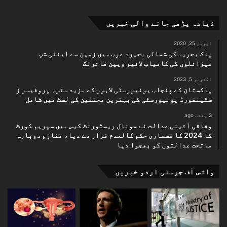
ذیادہ پڑھی جانے والی خبریں
اپریل 25, 2020
پاک بحریہ کی شمالی بحیرۂ عرب میں زمین سے اینٹی شپ
میزائلوں کی کامیاب لائیو ویپن فائرنگ
اکتوبر 5, 2023
پاکستان کے پنجاب یونیورسٹی لاہور کے مزید سترہ پروفیسر ز
سٹینفورڈ یونیورسٹی کی بہترین محققین کی لسٹ میں شامل
3 ہفتے ago
وفاقی آئینی عدالت نے مونال ریسٹورنٹ کیس میں سپریم کورٹ
کا 2024 کا مسماری حکم کالعدم قرار دے دیا، تنازع دوبارہ
ماتحت عدالتوں کو بھجوا دیا
وائس آف جرمنی اردو خبریں