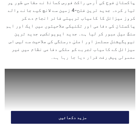
پاکستان فوج کی آرمی راکٹ فورس کمانڈ نے مقامی طور پر
n
تیار کردہ جدید ترین فتح-4 زمین سے لانچ کیے جانے والے
e
کروز میزائل کا کامیاب تربیتی فائر انجام دے کر
m
پاکستان کی دفاعی اور تکنیکی صلاحیتوں میں ایک اور اہم
a
سنگِ میل عبور کر لیا ہے۔ جدید ایویونکس، جدید ترین
i
l
نیویگیشنل سسٹمز اور اعلیٰ درستگی کی صلاحیت سے لیس اس
میزائل کے کامیاب تجربے کو ملکی دفاعی نظام میں غیر
معمولی پیش رفت قرار دیا جا رہا ہے۔
مزید دکھائیں