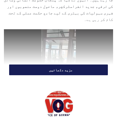
l
کی ترقی، جدید انفراسٹرکچر، ماحول دوست منصوبوں اور
شہری سہولیات کی بہتری کے لیے جامع حکمت عملی کے تحت
کام کر رہی ہے۔
مزید دکھائیں
انہوں نے یہ بات ورلڈ اربن فورم سے خطاب کرتے ہوئے
کہی، جہاں انہوں نے پنجاب حکومت کے مختلف ترقیاتی،
فلاحی اور ماحولیاتی منصوبوں پر تفصیلی روشنی ڈالی۔