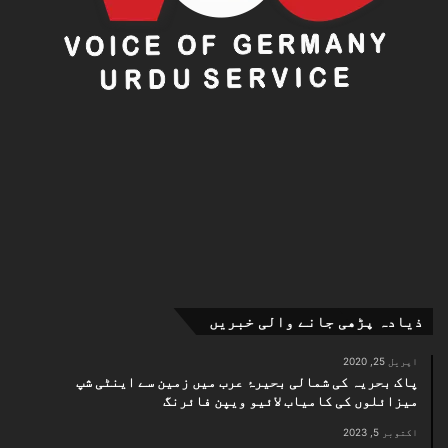
مبصرین کے مطابق وزیراعلیٰ پنجاب کا خطاب ماحولیاتی
تحفظ، شہری ترقی، دیہی خوشحالی اور انسانی وسائل کی
بہتری کے حوالے سے پنجاب حکومت کے وژن کی عکاسی کرتا
ہے۔
ذیادہ پڑھی جانے والی خبریں
اپریل 25, 2020
پاک بحریہ کی شمالی بحیرۂ عرب میں زمین سے اینٹی شپ
میزائلوں کی کامیاب لائیو ویپن فائرنگ
اکتوبر 5, 2023