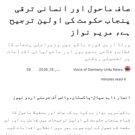
صاف ماحول اور انسانی ترقی
پنجاب حکومت کی اولین ترجیح
ہے، مریم نواز
ورلڈ اربن فورم باکو میں وزیراعلیٰ پنجاب کا
خطاب، فلاحی منصوبوں اور ماحولیاتی اقدامات
پر تفصیلی روشنی
Voice of Germany Urdu News
S
مئی 19, 2026
59
e
4 minutes read
n
d
انصار ذاہد سیال-پاکستان،وائس آف جرمنی اردو نیوز
a
n
باکو:مریم نواز نے کہا ہے کہ صاف اور محفوظ ماحول کا
e
قیام پنجاب حکومت کی اولین ترجیحات میں شامل ہے اور اس
m
مقصد کے حصول کے لیے صوبے بھر میں انقلابی اقدامات کیے
a
جا رہے ہیں۔ انہوں نے کہا کہ پنجاب حکومت انسانی وسائل
i