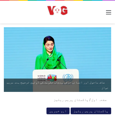
مینو
صاف ماحول اور انسانی ترقی پنجاب حکومت کی اولین ترجیح ہے، مریم
نواز
صفحہ اول
/
پاکستان پریس ریلیز
پاکستان پریس ریلیز
اہم خبریں