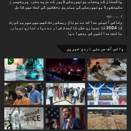
پاکستان کے پنجاب یونیورسٹی لاہور کے مزید سترہ پروفیسر ز
سٹینفورڈ یونیورسٹی کی بہترین محققین کی لسٹ میں شامل
4 ہفتے ago
وفاقی آئینی عدالت نے مونال ریسٹورنٹ کیس میں سپریم کورٹ
کا 2024 کا مسماری حکم کالعدم قرار دے دیا، تنازع دوبارہ
ماتحت عدالتوں کو بھجوا دیا
وائس آف جرمنی اردو خبریں