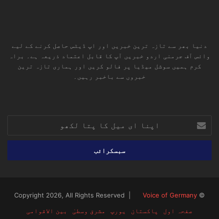
دنیا بھر سے تازہ ترین خبریں اور اپ ڈیٹس حاصل کرنے کے لیے
وائس آف جرمنی اردو خبریں آپ کا قابل اعتماد ذریعہ ہے۔ براہ
کرم ہمیں سوشل میڈیا پر فالو کریں اور ہماری تازہ ترین
خبروں سے باخبر رہیں۔
RSS
TikTok
Instagram
YouTube
LinkedIn
Facebook
X
اپنا
ای
میل
کا
پتا
لکھو
Voice of Germany
© Copyright 2026, All Rights Reserved |
صفحہ اول
پاکستان
یورپ
مشرق وسطیٰ
بین الاقوامی