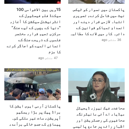
پاکستان میں نسوار کو ٹیکس
15ویں بین الاقوامی 100
نیٹ میں شامل کرنے، تصویری
سیکنڈ فلم فیسٹیول کے
انتباہ لازمی قرار دینے اور
انٹرنیشنل سیکشن کا آغاز،
انسدادِ تمباکو قوانین کے
"دنیا کے بچوں کے لیے جنگ”
دائرہ کار میں لانے کا مطالبہ
مرکزی تھیم قرار، مختصر
فلموں کے ذریعے جنگ کے
36 منٹس ago
انسانی المیے کو اجاگر کرنے
کا عزم
47 منٹس ago
پاکستان آرمی ایوی ایشن کا
صحافت، فیک نیوز، ڈیجیٹل
براڈ پیک پر بڑا ریسکیو
میڈیا، اے آئی مانیٹرنگ،
آپریشن، سات غیر ملکی کوہ
صحافیوں کی رجسٹریشن اور
پیماؤں کے جسدِ خاکی برآمد،
اظہارِ رائے پر جامع پالیسی