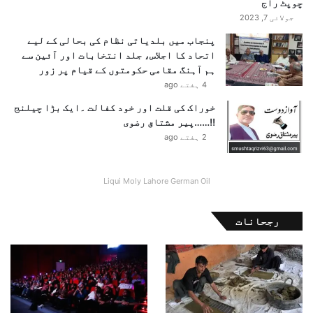
چوپٹ راج
جولائی 7, 2023
پنجاب میں بلدیاتی نظام کی بحالی کے لیے
اتحاد کا اجلاس، جلد انتخابات اور آئین سے
ہم آہنگ مقامی حکومتوں کے قیام پر زور
4 ہفتے ago
خوراک کی قلت اور خود کفالت ۔ایک بڑا چیلنج
!!……پیر مشتاق رضوی
2 ہفتے ago
Liqui Moly Lahore German Oil
رجحانات