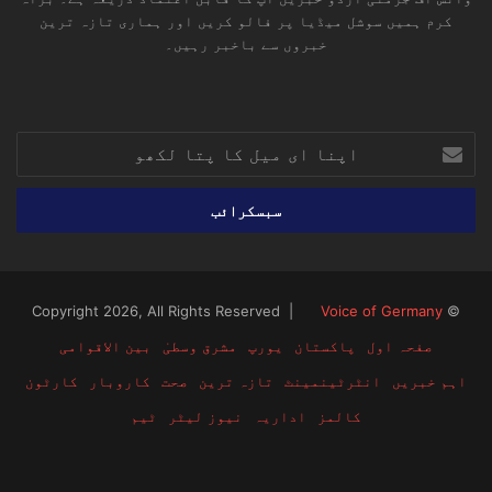
کرم ہمیں سوشل میڈیا پر فالو کریں اور ہماری تازہ ترین
خبروں سے باخبر رہیں۔
RSS
TikTok
Instagram
YouTube
LinkedIn
Facebook
X
اپنا
ای
میل
کا
پتا
لکھو
Voice of Germany
© Copyright 2026, All Rights Reserved |
صفحہ اول
پاکستان
یورپ
مشرق وسطیٰ
بین الاقوامی
اہم خبریں
انٹرٹینمینٹ
تازہ ترین
صحت
کاروبار
کارٹون
کالمز
اداریہ
نیوز لیٹر
ٹیم
RSS
TikTok
Instagram
YouTube
LinkedIn
Facebook
X