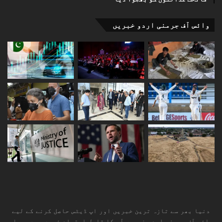
وائس آف جرمنی اردو خبریں
دنیا بھر سے تازہ ترین خبریں اور اپ ڈیٹس حاصل کرنے کے لیے
وائس آف جرمنی اردو خبریں آپ کا قابل اعتماد ذریعہ ہے۔ براہ