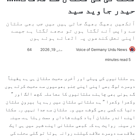
حیدر جاوید سید
آنکھیں بھیگ بھیگ جاتی ہیں میں جب بھی ملتان
سے واپس آنے لگتا ہوں تو مجھے لگتا ہے جیسے
اپنی نعش کندھوں پہ اٹھائے ہوئے ہوں
Voice of Germany Urdu News
S
مئی 19, 2026
64
e
5 minutes read
n
d
ہم ملتانیوں کی پہلی اور آخری محبت ملتان ہی ہے یقیناً
a
دوسرے لوگ بھی اپنی اپنی جنم بھومیوں سے محبت کرتے ہوں
n
گے ہونی بھی چاہئے ملتانیوں کا معاملہ کچھ الگ اور ”
e
وکھرا وکھرا ” ہے ملتانی ملتان میں رہے یا بیرونِ ملتان
m
دنیا کے کسی بھی گوشے میں وہ ملتان سے جدا نہیں رہ سکتا
a
اپنے اندر ملتان آباد کیئے شاداں و مست رہتا ہے. سینہ
i
l
در سینہ روایت ہے کہ کبھی ملتانی اپنے شہر میں ہی ایک
علاقے سے دوسرے علاقے کیلئے روانہ ہوتا تو گلی محلے کی