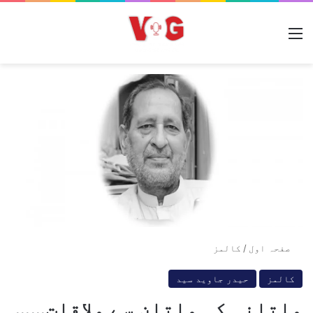
مینو
صفحہ اول
/
کالمز
کالمز
حیدر جاوید سید
ملتانی کی ملتان سے ملاقات……