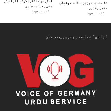
اسکردو منتقل، لاپتہ افراد کی
کا عندیہ،وزیر اطلاعات پنجاب
تلاش بدستور جاری
عظمیٰ بخاری
1 گھنٹہ ago
1 گھنٹہ ago
آزادیٴ صحافت ، جمہوریت ، وطن