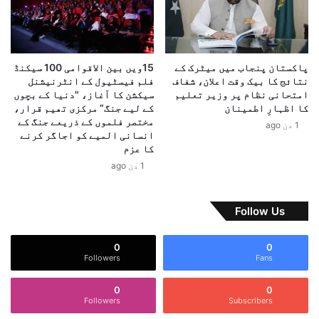
ئ
ی
ن
ر
م
پاکستان پنجاب میں میٹرک کے
15ویں بین الاقوامی 100 سیکنڈ
ی
نتائج کا بیک وقت اعلان، شفاف
فلم فیسٹیول کے انٹرنیشنل
،
امتحانی نظام پر وزیر تعلیم
سیکشن کا آغاز، "دنیا کے بچوں
ی
کا اظہارِ اطمینان
کے لیے جنگ” مرکزی تھیم قرار،
و
مختصر فلموں کے ذریعے جنگ کے
1 دن ago
انسانی المیے کو اجاگر کرنے
ر
کا عزم
پ
ی
1 دن ago
ی
و
ن
Follow Us
ی
ن
0
0
ک
Followers
Fans
ی
ط
0
0
ر
Followers
Subscribers
ف