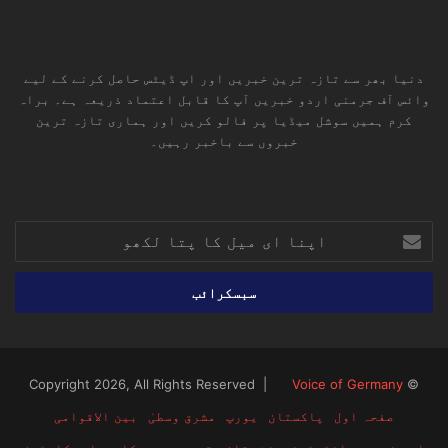
دنیا بھر سے تازہ ترین خبریں اور اپ ڈیٹس حاصل کرنے کے لیے
وائس آف جرمنی اردو خبریں آپ کا قابل اعتماد ذریعہ ہے۔ براہ
کرم ہمیں سوشل میڈیا پر فالو کریں اور ہماری تازہ ترین
خبروں سے باخبر رہیں۔
RSS
TikTok
Instagram
YouTube
LinkedIn
Facebook
X
اپنا
ای
میل
کا
پتا
لکھو
Voice of Germany
© Copyright 2026, All Rights Reserved |
صفحہ اول
پاکستان
یورپ
مشرق وسطیٰ
بین الاقوامی
اہم خبریں
انٹرٹینمینٹ
تازہ ترین
صحت
کاروبار
کارٹون