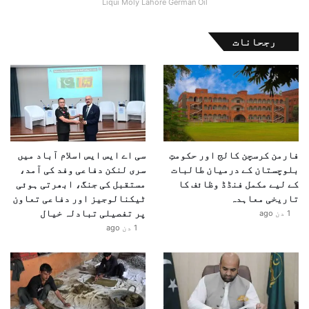
Liqui Moly Lahore German Oil
رجحانات
فارمن کرسچن کالج اور حکومتِ
سی اے ایس ایس اسلام آباد میں
بلوچستان کے درمیان طالبات
سری لنکن دفاعی وفد کی آمد،
کے لیے مکمل فنڈڈ وظائف کا
مستقبل کی جنگ، ابھرتی ہوئی
تاریخی معاہدہ
ٹیکنالوجیز اور دفاعی تعاون
پر تفصیلی تبادلہ خیال
1 دن ago
1 دن ago