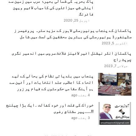
پاک بحریہ کی شمالی بحیرۂ عرب میں زمین سے
اینٹی شپ میزائلوں کی کامیاب لائیو ویپن
فائرنگ
اپریل 25, 2020
پاکستان کے پنجاب یونیورسٹی لاہور کے مزید سترہ پروفیسر ز
سٹینفورڈ یونیورسٹی کی بہترین محققین کی لسٹ میں شامل
اکتوبر 5, 2023
پاکستان انٹر نیشنل ائیر لائینز فلائٹ سروس میں اندھیر نگری
چوپٹ راج
جولائی 7, 2023
پنجاب میں بلدیاتی نظام کی بحالی کے لیے
اتحاد کا اجلاس، جلد انتخابات اور آئین سے
ہم آہنگ مقامی حکومتوں کے قیام پر زور
4 ہفتے ago
خوراک کی قلت اور خود کفالت ۔ایک بڑا چیلنج
!!……پیر مشتاق رضوی
3 ہفتے ago