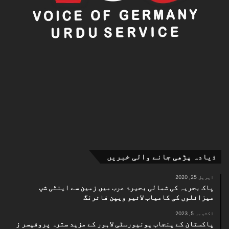
ذیادہ پڑھی جانے والی خبریں
اپریل 25, 2020
پاک بحریہ کی شمالی بحیرۂ عرب میں زمین سے اینٹی شپ
میزائلوں کی کامیاب لائیو ویپن فائرنگ
اکتوبر 5, 2023
پاکستان کے پنجاب یونیورسٹی لاہور کے مزید سترہ پروفیسر ز