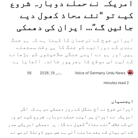
امریکہ نے حملے دوبارہ شروع
کیے تو "نئے محاذ کھول دیے
جائیں گے”… ایران کی دھمکی
ایرانی فوج کے ترجمان کا کہنا ہے کہ ہم جنگ
بندی کے دورانیے کو جنگ کا ہی وقت سمجھتے
ہیں اور ہم نے اپنی جنگی صلاحیتوں کو بڑھانے
کے لیے اس موقع کا بھرپور فائدہ اٹھایا ہے
Voice of Germany Urdu News
S
مئی 19, 2026
56
e
2 minutes read
n
d
ایجنسیاں
a
ایرانی فوج نے آج منگل کے روز دھمکی دی ہے کہ اگر
n
امریکہ نے ایران پر اپنے حملے دوبارہ شروع کیے تو وہ
e
اس کے خلاف "نئے محاذ” کھول دے گا۔ یہ دھمکی امریکی صدر
m
کے اس بیان کے بعد سامنے آئی ہے جس میں ڈونلڈ ٹرمپ نے
a