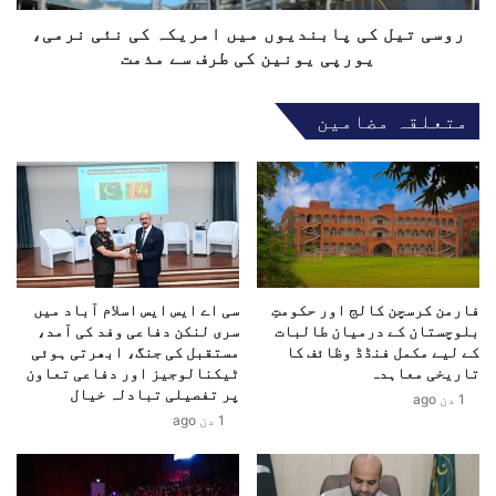
ا
ی
ت
پ
روسی تیل کی پابندیوں میں امریکہ کی نئی نرمی،
.
ا
یورپی یونین کی طرف سے مذمت
.
ب
.
ن
متعلقہ مضامین
.
د
.
ی
.
و
ح
ں
ی
م
د
ی
ر
ں
ج
ا
فارمن کرسچن کالج اور حکومتِ
سی اے ایس ایس اسلام آباد میں
ا
م
بلوچستان کے درمیان طالبات
سری لنکن دفاعی وفد کی آمد،
و
ر
کے لیے مکمل فنڈڈ وظائف کا
مستقبل کی جنگ، ابھرتی ہوئی
ی
ی
تاریخی معاہدہ
ٹیکنالوجیز اور دفاعی تعاون
د
ک
پر تفصیلی تبادلہ خیال
1 دن ago
س
ہ
1 دن ago
ی
ک
د
ی
ن