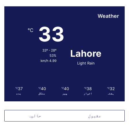
س
ے
Weather
م
ذ
33
م
℃
ت
Lahore
33º - 28º
53%
4.99 km/h
Light Rain
37
40
40
38
32
℃
℃
℃
℃
℃
ہفتہ
اتوار
پیر
منگل
بدھ
مقبول
حالیہ