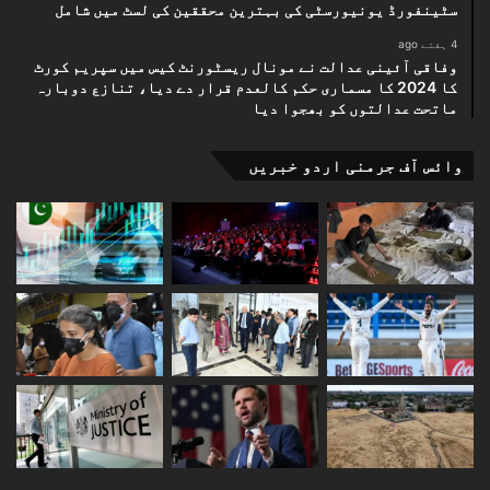
سٹینفورڈ یونیورسٹی کی بہترین محققین کی لسٹ میں شامل
4 ہفتے ago
وفاقی آئینی عدالت نے مونال ریسٹورنٹ کیس میں سپریم کورٹ
کا 2024 کا مسماری حکم کالعدم قرار دے دیا، تنازع دوبارہ
ماتحت عدالتوں کو بھجوا دیا
وائس آف جرمنی اردو خبریں