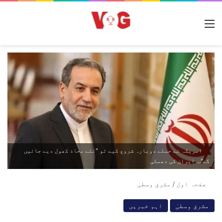
مینو
امریکہ نے حملے دوبارہ شروع کیے تو "نئے محاذ کھول دیے جائیں
گے"... ایران کی دھمکی
صفحہ اول
/
مشرق وسطیٰ
مشرق وسطیٰ
اہم خبریں