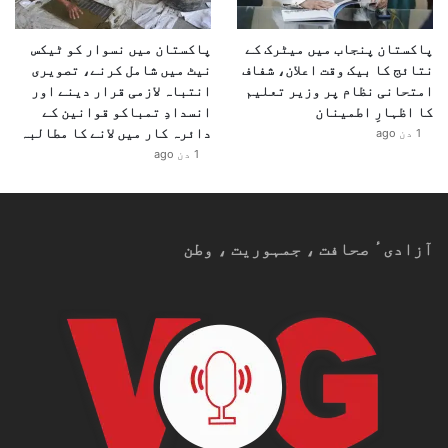
پاکستان پنجاب میں میٹرک کے
پاکستان میں نسوار کو ٹیکس
نتائج کا بیک وقت اعلان، شفاف
نیٹ میں شامل کرنے، تصویری
امتحانی نظام پر وزیر تعلیم
انتباہ لازمی قرار دینے اور
کا اظہارِ اطمینان
انسدادِ تمباکو قوانین کے
دائرہ کار میں لانے کا مطالبہ
1 دن ago
1 دن ago
آزادیٴ صحافت ، جمہوریت ، وطن